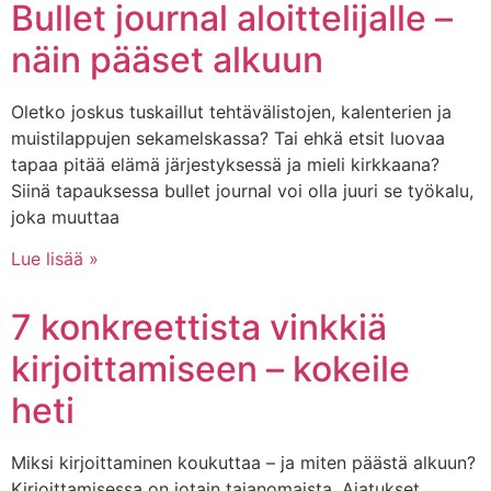
Bullet journal aloittelijalle –
näin pääset alkuun
Oletko joskus tuskaillut tehtävälistojen, kalenterien ja
muistilappujen sekamelskassa? Tai ehkä etsit luovaa
tapaa pitää elämä järjestyksessä ja mieli kirkkaana?
Siinä tapauksessa bullet journal voi olla juuri se työkalu,
joka muuttaa
Lue lisää »
7 konkreettista vinkkiä
kirjoittamiseen – kokeile
heti
Miksi kirjoittaminen koukuttaa – ja miten päästä alkuun?
Kirjoittamisessa on jotain taianomaista. Ajatukset