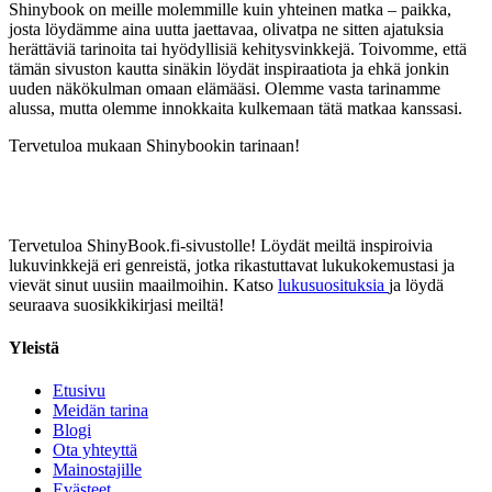
Shinybook on meille molemmille kuin yhteinen matka – paikka,
josta löydämme aina uutta jaettavaa, olivatpa ne sitten ajatuksia
herättäviä tarinoita tai hyödyllisiä kehitysvinkkejä. Toivomme, että
tämän sivuston kautta sinäkin löydät inspiraatiota ja ehkä jonkin
uuden näkökulman omaan elämääsi. Olemme vasta tarinamme
alussa, mutta olemme innokkaita kulkemaan tätä matkaa kanssasi.
Tervetuloa mukaan Shinybookin tarinaan!
Tervetuloa ShinyBook.fi-sivustolle! Löydät meiltä inspiroivia
lukuvinkkejä eri genreistä, jotka rikastuttavat lukukokemustasi ja
vievät sinut uusiin maailmoihin. Katso
lukusuosituksia
ja löydä
seuraava suosikkikirjasi meiltä!
Yleistä
Etusivu
Meidän tarina
Blogi
Ota yhteyttä
Mainostajille
Evästeet