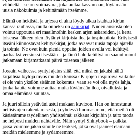
viihdettä – se on voimavara, joka auttaa kasvamaan, löytämään
uusia näkökulmia ja kehittämään itseämme.
Elämä on hektistä, ja arjessa ei aina löydy aikaa istahtaa kirjan
kanssa rauhassa, mutta onneksi on
äänikirjat
. Niiden ansiosta olen
voinut uppoutua eri maailmoihin kesken arjen askareiden, ja kerta
toisensa jälkeen olen löytänyt kirjoista iloa ja inspiraatiota. Erityisesti
itseäni kiinnostavat kehityskirjat, jotka avaavat uusia tapoja ajatella
ja toimia. Ne ovat kuin pieniä oppaita, joiden avulla voi kehittyä
parhaaksi versioksi itsestään – ja tämä halu kehittyä on saanut minut
jatkamaan kirjamatkaani päivä toisensa jälkeen.
Jossain vaiheessa syntyi ajatus siitä, että miksi en jakaisi näitä
kirjallisia löytöjä myös muiden kanssa? Kirjojen inspiroiva vaikutus
ei ole vain yksilön sisäinen kokemus, vaan se voi olla myös lahja,
jonka kautta voimme auttaa muita löytämään iloa, oivalluksia ja
omaa elämänsä suuntaa.
Ja juuri silloin ystäväni astui mukaan kuvioon. Hän on innostunut
nettisivujen rakentamisesta, ja yhdessä huomasimme, että meillä oli
käsissämme täydellinen yhdistelmä: rakkaus kirjoihin ja taito tuoda
ne helposti muiden nähtäville. Näin syntyi Shinybook – paikka,
jossa voimme jakaa sinulle ne teokset, jotka ovat jääneet elämään
meidän mieleemme ja sydämeemme.