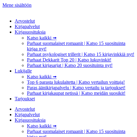
Mene sisältöön
Arvostelut
Kirjapalvelut
Kirjasuosituksia
Katso kaikki ➟
Parhaat suomalaiset romaanit | Katso 15 suosituinta
kirjaa nyt!
Parhaat psykologiset trillerit | Katso 15 kirjavinkkiä nyt!
Parhaat Dekkarit Top 20 | Katso lukuvinkit!
Parhaat kirjasarjat | Katso 20 suosituinta nyt!
Lukijalle
Katso kaikki ➟
Top 6 parasta lukulaitetta | Katso vertailun voittaja!
Paras äänikirjapalvelu | Katso vertailu ja tarjoukset!
Parhaat kirjakaupat netissä | Katso meidän suosikit!
Tarjoukset
Arvostelut
Kirjapalvelut
Kirjasuosituksia
Katso kaikki ➟
Parhaat suomalaiset romaanit | Katso 15 suosituinta
kirjaa nyt!