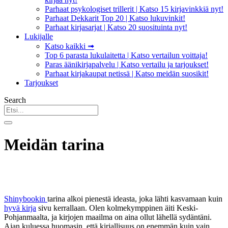
Parhaat psykologiset trillerit | Katso 15 kirjavinkkiä nyt!
Parhaat Dekkarit Top 20 | Katso lukuvinkit!
Parhaat kirjasarjat | Katso 20 suosituinta nyt!
Lukijalle
Katso kaikki ➟
Top 6 parasta lukulaitetta | Katso vertailun voittaja!
Paras äänikirjapalvelu | Katso vertailu ja tarjoukset!
Parhaat kirjakaupat netissä | Katso meidän suosikit!
Tarjoukset
Search
Meidän tarina
Shinybookin
tarina alkoi pienestä ideasta, joka lähti kasvamaan kuin
hyvä kirja
sivu kerrallaan. Olen kolmekymppinen äiti Keski-
Pohjanmaalta, ja kirjojen maailma on aina ollut lähellä sydäntäni.
Ajan kuluessa huomasin, että kirjallisuus on enemmän kuin vain