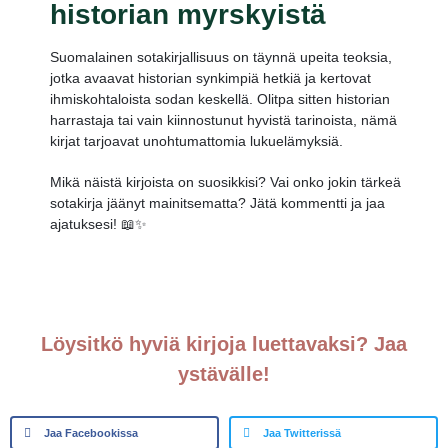
historian myrskyistä
Suomalainen sotakirjallisuus on täynnä upeita teoksia,
jotka avaavat historian synkimpiä hetkiä ja kertovat
ihmiskohtaloista sodan keskellä. Olitpa sitten historian
harrastaja tai vain kiinnostunut hyvistä tarinoista, nämä
kirjat tarjoavat unohtumattomia lukuelämyksiä.
Mikä näistä kirjoista on suosikkisi? Vai onko jokin tärkeä
sotakirja jäänyt mainitsematta? Jätä kommentti ja jaa
ajatuksesi! 📖✨
Löysitkö hyviä kirjoja luettavaksi? Jaa
ystävälle!
Jaa Facebookissa
Jaa Twitterissä