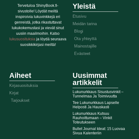
Yleistä
Tervetuloa ShinyBook.fi-
sivustolle! Löydät meiltä
Etusivu
inspiroivia lukuvinkkejä eri
genreistä, jotka rikastuttavat
Meidän tarina
lukukokemustasi ja vievät sinut
Blogi
uusiin maailmoihin. Katso
Ota yhteyttä
lukusuosituksia
ja löydä seuraava
suosikkikirjasi meiltä!
Mainostajille
Evästeet
Aiheet
Uusimmat
artikkelit
Kirjasuosituksia
Lukunurkkaus Sisustusvinkit –
Kirjat
Tunnelmaa Ja Toimivuutta
Tarjoukset
Tee Lukunurkkaus Lapselle
Helposti Ja Hauskasti
Lukunurkkaus Kutsuu
Rauhoittumaan – Vinkit
Toteutukseen
Bullet Journal Ideat: 15 Luovaa
Sivua Kalenteriin