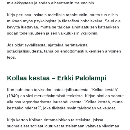
mielekkyyteen ja sodan aiheuttamiin traumoihin.
Kirja perustuu osittain todellisiin tapahtumiin, mutta tuo niihin
mukaan myös psykologista ja filosofista pohdiskelua. Se ei ole
kevyttä luettavaa, mutta se tarjoaa ainutlaatuisen katsauksen
sodan todellisuuteen ja sen vaikutuksiin yksilöihin.
Jos pidät syvällisestä, ajattelua herättävästä
sotakirjallisuudesta, tämä on ehdottomasti lukemisen arvoinen
teos.
Kollaa kestää – Erkki Palolampi
Kun puhutaan talvisodan sotakirjallisuudesta, ”Kollaa kestää”
(1940) on yksi merkittävimmistä teoksista. Kirjan nimi on saanut
alkunsa legendaarisesta lausahduksesta: ”Kollaa kestää, mutta
kestääkö miehet?”, joka tiivistää hyvin talvisodan vaikeudet.
Kirja kertoo Kollaan rintamalohkon taisteluista, joissa
suomalaiset sotilaat joutuivat taistelemaan valtavaa ylivoimaa