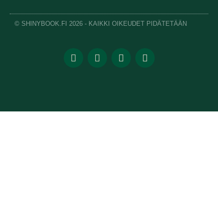
© SHINYBOOK.FI 2026 - KAIKKI OIKEUDET PIDÄTETÄÄN