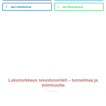
Jaa Linkedinissä
Jaa Whatsapissa
Lukunurkkaus sisustusvinkit – tunnelmaa ja
toimivuutta
Lue lisää »