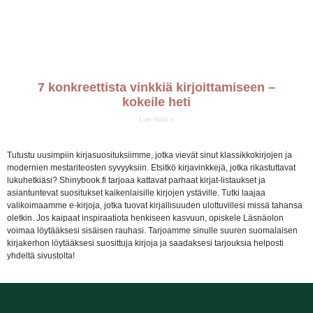
7 konkreettista vinkkiä kirjoittamiseen –
kokeile heti
Lue lisää »
Tutustu uusimpiin kirjasuosituksiimme, jotka vievät sinut klassikkokirjojen ja
modernien mestariteosten syvyyksiin. Etsitkö kirjavinkkejä, jotka rikastuttavat
lukuhetkiäsi? Shinybook.fi tarjoaa kattavat parhaat kirjat-listaukset ja
asiantuntevat suositukset kaikenlaisille kirjojen ystäville. Tutki laajaa
valikoimaamme e-kirjoja, jotka tuovat kirjallisuuden ulottuvillesi missä tahansa
oletkin. Jos kaipaat inspiraatiota henkiseen kasvuun, opiskele Läsnäolon
voimaa löytääksesi sisäisen rauhasi. Tarjoamme sinulle suuren suomalaisen
kirjakerhon löytääksesi suosittuja kirjoja ja saadaksesi tarjouksia helposti
yhdeltä sivustolta!