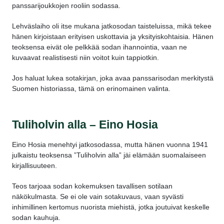
panssarijoukkojen rooliin sodassa.
Lehväslaiho oli itse mukana jatkosodan taisteluissa, mikä tekee
hänen kirjoistaan erityisen uskottavia ja yksityiskohtaisia. Hänen
teoksensa eivät ole pelkkää sodan ihannointia, vaan ne
kuvaavat realistisesti niin voitot kuin tappiotkin.
Jos haluat lukea sotakirjan, joka avaa panssarisodan merkitystä
Suomen historiassa, tämä on erinomainen valinta.
Tuliholvin alla – Eino Hosia
Eino Hosia menehtyi jatkosodassa, mutta hänen vuonna 1941
julkaistu teoksensa ”Tuliholvin alla” jäi elämään suomalaiseen
kirjallisuuteen.
Teos tarjoaa sodan kokemuksen tavallisen sotilaan
näkökulmasta. Se ei ole vain sotakuvaus, vaan syvästi
inhimillinen kertomus nuorista miehistä, jotka joutuivat keskelle
sodan kauhuja.