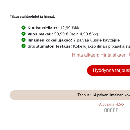
Tilausvaihtoehdot ja hinnat:
Kuukausitilaus:
12,99 €/kk
Vuosimaksu:
59,99 € (noin 4,99 €/kk)
Ilmainen kokeilujakso:
7 päivää uusille käyttäjille
Sitoutumaton testaus:
Kokeilujakso ilman pitkäaikaist
Hinta alkaen: Hinta alkaen: 
Hyödynnä tarjous
Tarjous: 14 päivän ilmainen ko
Arvosana: 4.5/5




