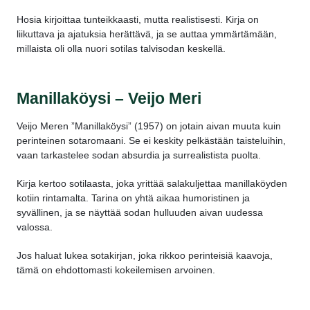
Hosia kirjoittaa tunteikkaasti, mutta realistisesti. Kirja on
liikuttava ja ajatuksia herättävä, ja se auttaa ymmärtämään,
millaista oli olla nuori sotilas talvisodan keskellä.
Manillaköysi – Veijo Meri
Veijo Meren ”Manillaköysi” (1957) on jotain aivan muuta kuin
perinteinen sotaromaani. Se ei keskity pelkästään taisteluihin,
vaan tarkastelee sodan absurdia ja surrealistista puolta.
Kirja kertoo sotilaasta, joka yrittää salakuljettaa manillaköyden
kotiin rintamalta. Tarina on yhtä aikaa humoristinen ja
syvällinen, ja se näyttää sodan hulluuden aivan uudessa
valossa.
Jos haluat lukea sotakirjan, joka rikkoo perinteisiä kaavoja,
tämä on ehdottomasti kokeilemisen arvoinen.