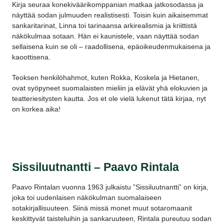
Kirja seuraa konekiväärikomppanian matkaa jatkosodassa ja
näyttää sodan julmuuden realistisesti. Toisin kuin aikaisemmat
sankaritarinat, Linna toi tarinaansa arkirealismia ja kriittistä
näkökulmaa sotaan. Hän ei kaunistele, vaan näyttää sodan
sellaisena kuin se oli – raadollisena, epäoikeudenmukaisena ja
kaoottisena.
Teoksen henkilöhahmot, kuten Rokka, Koskela ja Hietanen,
ovat syöpyneet suomalaisten mieliin ja elävät yhä elokuvien ja
teatteriesitysten kautta. Jos et ole vielä lukenut tätä kirjaa, nyt
on korkea aika!
Sissiluutnantti – Paavo Rintala
Paavo Rintalan vuonna 1963 julkaistu ”Sissiluutnantti” on kirja,
joka toi uudenlaisen näkökulman suomalaiseen
sotakirjallisuuteen. Siinä missä monet muut sotaromaanit
keskittyvät taisteluihin ja sankaruuteen, Rintala pureutuu sodan