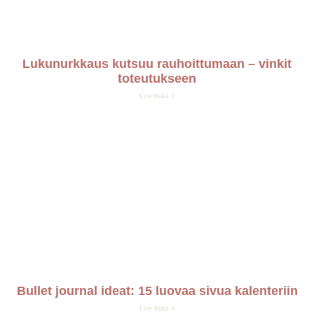
Lukunurkkaus kutsuu rauhoittumaan – vinkit
toteutukseen
Lue lisää »
Bullet journal ideat: 15 luovaa sivua kalenteriin
Lue lisää »