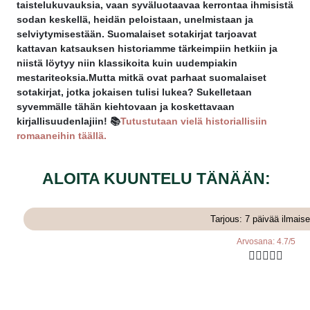
taistelukuvauksia, vaan syväluotaavaa kerrontaa ihmisistä
sodan keskellä, heidän peloistaan, unelmistaan ja
selviytymisestään. Suomalaiset sotakirjat tarjoavat
kattavan katsauksen historiamme tärkeimpiin hetkiin ja
niistä löytyy niin klassikoita kuin uudempiakin
mestariteoksia.Mutta mitkä ovat parhaat suomalaiset
sotakirjat, jotka jokaisen tulisi lukea? Sukelletaan
syvemmälle tähän kiehtovaan ja koskettavaan
kirjallisuudenlajiin! 📚
Tutustutaan vielä historiallisiin
romaaneihin täällä.
ALOITA KUUNTELU TÄNÄÄN:
Tarjous: 7 päivää ilmaise
Arvosana: 4.7/5




