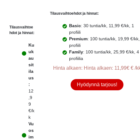
Tilausvaihtoehdot ja hinnat:
Basic
: 30 tuntia/kk, 11,99 €/kk, 1
Tilausvaihtoe
profiili
hdot ja hinnat:
Premium
: 100 tuntia/kk, 19,99 €/kk,
Ku
profiili
uk
Family
: 100 tuntia/kk, 25,99 €/kk, 4
au
profiilia
sit
Hinta alkaen: Hinta alkaen: 11,99€ € /k
ila
us
:
Hyödynnä tarjous!
12
,9
9
€/k
k
Vu
os
im