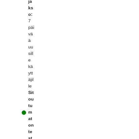
ja
ks
o:
7
päi
vä
ä
uu
sill
e
kä
ytt
äjil
le
Sit
ou
tu
m
at
on
te
st