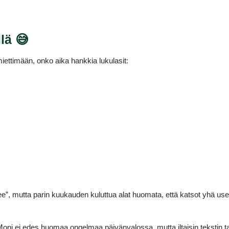
lä 😅
iettimään, onko aika hankkia lukulasit:
 menee”, mutta parin kuukauden kuluttua alat huomata, että katsot yhä 
ni ei edes huomaa ongelmaa päivänvalossa, mutta iltaisin tekstin t