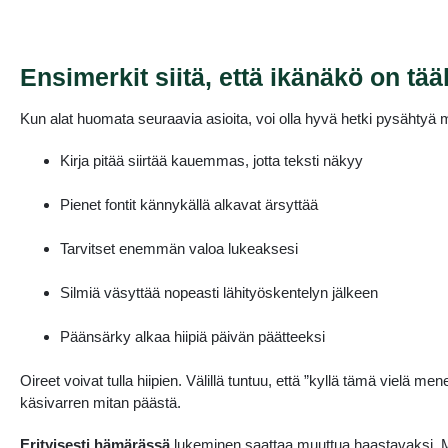
Ensimerkit siitä, että ikänäkö on tääl
Kun alat huomata seuraavia asioita, voi olla hyvä hetki pysähtyä m
Kirja pitää siirtää kauemmas, jotta teksti näkyy
Pienet fontit kännykällä alkavat ärsyttää
Tarvitset enemmän valoa lukeaksesi
Silmiä väsyttää nopeasti lähityöskentelyn jälkeen
Päänsärky alkaa hiipiä päivän päätteeksi
Oireet voivat tulla hiipien. Välillä tuntuu, että ”kyllä tämä vielä
käsivarren mitan päästä.
Erityisesti hämärässä
lukeminen saattaa muuttua haastavaksi. Mo