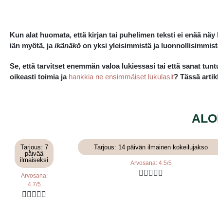
Kun alat huomata, että kirjan tai puhelimen teksti ei enää nä
iän myötä, ja
ikänäkö
on yksi yleisimmistä ja luonnollisimmist
Se, että tarvitset enemmän valoa lukiessasi tai että sanat tun
oikeasti toimia ja
hankkia ne ensimmäiset lukulasit
? Tässä artik
ALO
Tarjous: 7
Tarjous: 14 päivän ilmainen kokeilujakso
päivää
ilmaiseksi
Arvosana: 4.5/5





Arvosana:
4.7/5




