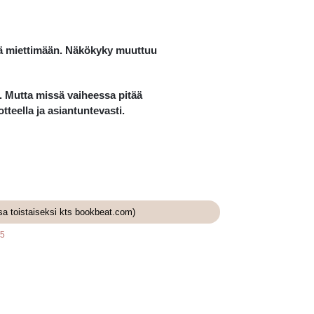
htyä miettimään. Näkökyky muuttuu
u. Mutta missä vaiheessa pitää
tteella ja asiantuntevasti.
sa toistaiseksi kts bookbeat.com)
/5