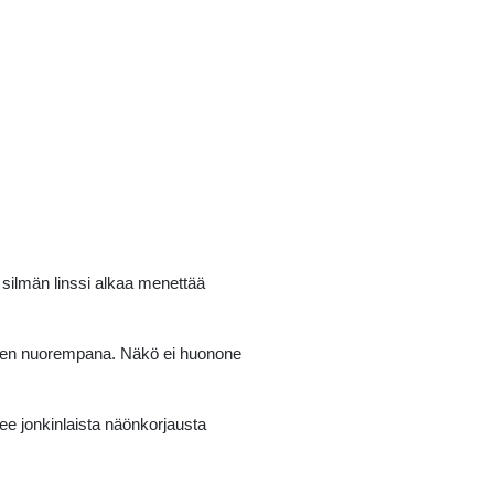
 silmän linssi alkaa menettää
uten nuorempana. Näkö ei huonone
ee jonkinlaista näönkorjausta