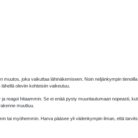
en muutos, joka vaikuttaa lähinäkemiseen. Noin neljänkympin tienoilla
lähellä oleviin kohteisiin vaikeutuu.
y ja reagoi hitaammin. Se ei enää pysty muuntautumaan nopeasti, k
n rakenne muuttuu.
mmin tai myöhemmin. Harva pääsee yli viidenkympin ilman, että tarvits