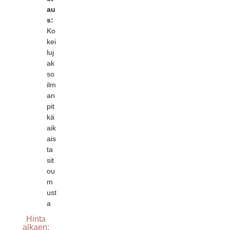
au
s:
Ko
kei
luj
ak
so
ilm
an
pit
kä
aik
ais
ta
sit
ou
m
ust
a
Hinta
alkaen: