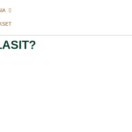
IA
KSET
LASIT?