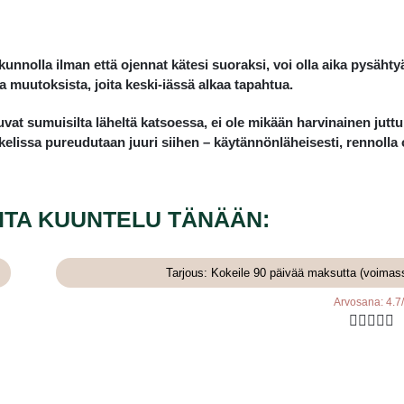
y kunnolla ilman että ojennat kätesi suoraksi, voi olla aika pysä
a muutoksista, joita keski-iässä alkaa tapahtua.
tuvat sumuisilta läheltä katsoessa, ei ole mikään harvinainen jutt
kelissa pureudutaan juuri siihen – käytännönläheisesti, rennolla o
ITA KUUNTELU TÄNÄÄN:
Tarjous: Kokeile 90 päivää maksutta (voimas
Arvosana: 4.7




