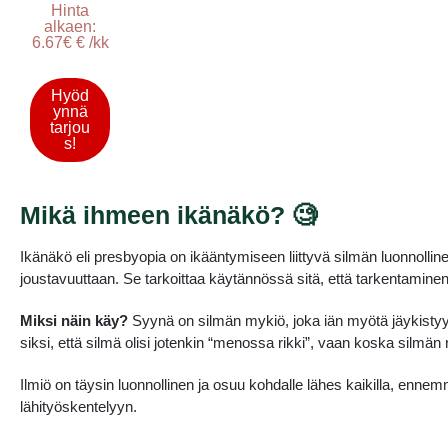
Hinta
alkaen:
6.67€ € /kk
Hyöd
ynnä
tarjou
s!
Mikä ihmeen ikänäkö? 🧐
Ikänäkö eli presbyopia on ikääntymiseen liittyvä silmän luonnollin
joustavuuttaan. Se tarkoittaa käytännössä sitä, että tarkentaminen 
Miksi näin käy?
Syynä on silmän mykiö, joka iän myötä jäykisty
siksi, että silmä olisi jotenkin “menossa rikki”, vaan koska silmä
Ilmiö on täysin luonnollinen ja osuu kohdalle lähes kaikilla, enne
lähityöskentelyyn.