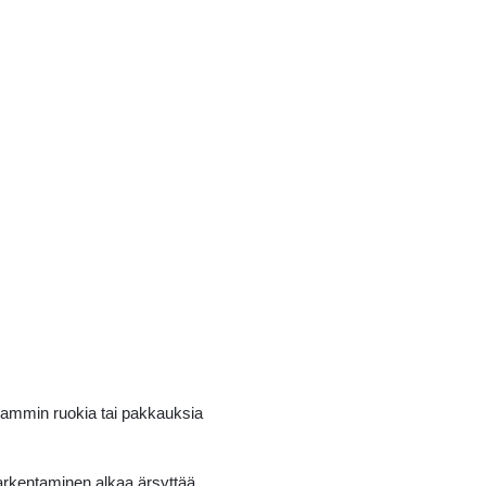
useammin ruokia tai pakkauksia
arkentaminen alkaa ärsyttää