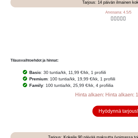
Tarjous: 14 päivän ilmainen ko
Arvosana: 4.5/5





Tilausvaihtoehdot ja hinnat:
Basic
: 30 tuntia/kk, 11,99 €/kk, 1 profiili
Premium
: 100 tuntia/kk, 19,99 €/kk, 1 profiili
Family
: 100 tuntia/kk, 25,99 €/kk, 4 profiilia
Hinta alkaen: Hinta alkaen: 1
Hyödynnä tarjous
Tarjous: Kokeile 90 päivää maksutta (voimassa to