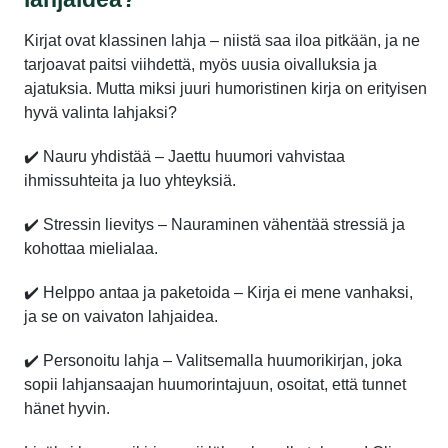
Kirjat ovat klassinen lahja – niistä saa iloa pitkään, ja ne
tarjoavat paitsi viihdettä, myös uusia oivalluksia ja
ajatuksia. Mutta miksi juuri humoristinen kirja on erityisen
hyvä valinta lahjaksi?
✔️ Nauru yhdistää – Jaettu huumori vahvistaa
ihmissuhteita ja luo yhteyksiä.
✔️ Stressin lievitys – Nauraminen vähentää stressiä ja
kohottaa mielialaa.
✔️ Helppo antaa ja paketoida – Kirja ei mene vanhaksi,
ja se on vaivaton lahjaidea.
✔️ Personoitu lahja – Valitsemalla huumorikirjan, joka
sopii lahjansaajan huumorintajuun, osoitat, että tunnet
hänet hyvin.