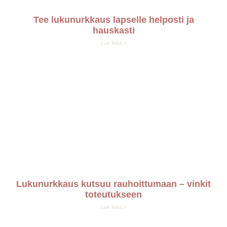
Tee lukunurkkaus lapselle helposti ja
hauskasti
Lue lisää »
Lukunurkkaus kutsuu rauhoittumaan – vinkit
toteutukseen
Lue lisää »