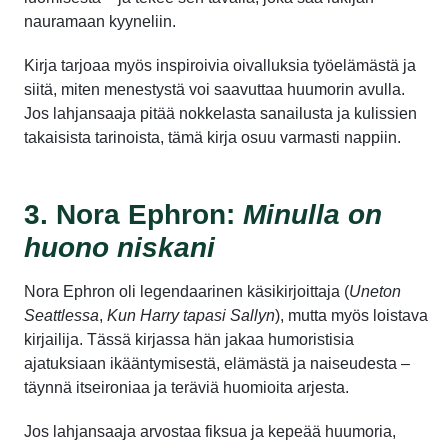
nauramaan kyyneliin.
Kirja tarjoaa myös inspiroivia oivalluksia työelämästä ja
siitä, miten menestystä voi saavuttaa huumorin avulla.
Jos lahjansaaja pitää nokkelasta sanailusta ja kulissien
takaisista tarinoista, tämä kirja osuu varmasti nappiin.
3. Nora Ephron:
Minulla on
huono niskani
Nora Ephron oli legendaarinen käsikirjoittaja (
Uneton
Seattlessa
,
Kun Harry tapasi Sallyn
), mutta myös loistava
kirjailija. Tässä kirjassa hän jakaa humoristisia
ajatuksiaan ikääntymisestä, elämästä ja naiseudesta –
täynnä itseironiaa ja teräviä huomioita arjesta.
Jos lahjansaaja arvostaa fiksua ja kepeää huumoria,