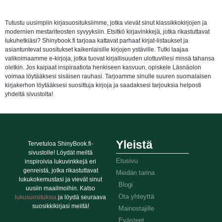
Tutustu uusimpiin kirjasuosituksiimme, jotka vievät sinut klassikkokirjojen ja
modernien mestariteosten syvyyksiin. Etsitkö kirjavinkkejä, jotka rikastuttavat
lukuhetkiäsi? Shinybook.fi tarjoaa kattavat parhaat kirjat-listaukset ja
asiantuntevat suositukset kaikenlaisille kirjojen ystäville. Tutki laajaa
valikoimaamme e-kirjoja, jotka tuovat kirjallisuuden ulottuvillesi missä tahansa
oletkin. Jos kaipaat inspiraatiota henkiseen kasvuun, opiskele Läsnäolon
voimaa löytääksesi sisäisen rauhasi. Tarjoamme sinulle suuren suomalaisen
kirjakerhon löytääksesi suosittuja kirjoja ja saadaksesi tarjouksia helposti
yhdeltä sivustolta!
Yleistä
Tervetuloa ShinyBook.fi-
sivustolle! Löydät meiltä
Etusivu
inspiroivia lukuvinkkejä eri
genreistä, jotka rikastuttavat
Meidän tarina
lukukokemustasi ja vievät sinut
Blogi
uusiin maailmoihin. Katso
Ota yhteyttä
lukusuosituksia
ja löydä seuraava
suosikkikirjasi meiltä!
Mainostajille
Evästeet