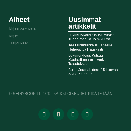
Aiheet
Uusimmat
artikkelit
Kirjasuosituksia
Lukunurkkaus Sisustusvinkit –
Kirjat
Tunnelmaa Ja Toimivuutta
Tarjoukset
Tee Lukunurkkaus Lapselle
Helposti Ja Hauskasti
Lukunurkkaus Kutsuu
Rauhoittumaan – Vinkit
Toteutukseen
Bullet Journal Ideat: 15 Luovaa
Sivua Kalenteriin
© SHINYBOOK.FI 2026 - KAIKKI OIKEUDET PIDÄTETÄÄN