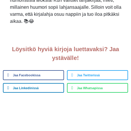
humoristisia teoksia! Kun valitset lahjakirjaa, mieti,
millainen huumori sopii lahjansaajalle. Silloin voit olla
varma, että kirjalahja osuu nappiin ja tuo iloa pitkäksi
aikaa. 📚😂
Löysitkö hyviä kirjoja luettavaksi? Jaa
ystävälle!
Jaa Facebookissa
Jaa Twitterissä
Jaa Linkedinissä
Jaa Whatsapissa