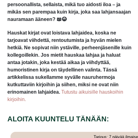
persoonallista, sellaista, mikä tuo aidosti iloa – ja
mikäs sen parempaa kuin kirja, joka saa lahjansaajan
nauramaan ääneen? 📖😂
Hauskat kirjat ovat loistava lahjaidea, koska ne
tarjoavat viihdettä, rentoutumista ja hyvän mielen
hetkiä. Ne sopivat niin ystäville, perheenjäsenille kuin
kollegoillekin. Jos mietit hauskaa lahjaa ja haluat
antaa jotakin, joka kestää aikaa ja viihdyttää,
humoristinen kirja on täydellinen valinta. Tässä
artikkelissa sukellamme syvälle nauruhermoja
kutkuttaviin kirjoihin ja siihen, miksi ne ovat niin
erinomainen lahjaidea.
Tutustu aikuisille hauskoihin
kirjoihin.
ALOITA KUUNTELU TÄNÄÄN:
Tarjous: 7 päivää ilmaise