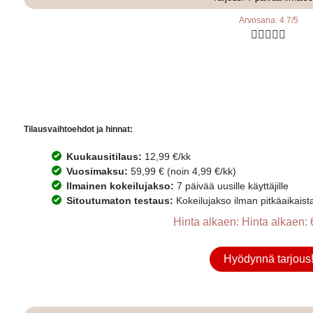
Arvosana: 4.7/5





Tilausvaihtoehdot ja hinnat:
Kuukausitilaus:
12,99 €/kk
Vuosimaksu:
59,99 € (noin 4,99 €/kk)
Ilmainen kokeilujakso:
7 päivää uusille käyttäjille
Sitoutumaton testaus:
Kokeilujakso ilman pitkäaikaist
Hinta alkaen: Hinta alkaen: 
Hyödynnä tarjous