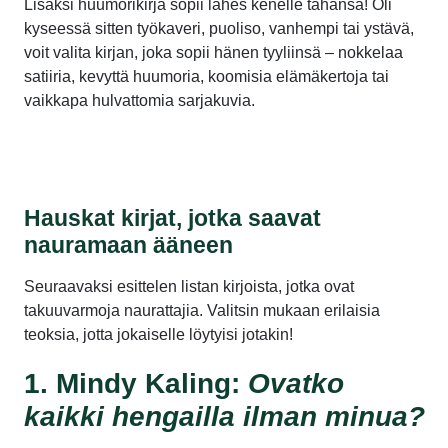
Lisäksi huumorikirja sopii lähes kenelle tahansa! Oli
kyseessä sitten työkaveri, puoliso, vanhempi tai ystävä,
voit valita kirjan, joka sopii hänen tyyliinsä – nokkelaa
satiiria, kevyttä huumoria, koomisia elämäkertoja tai
vaikkapa hulvattomia sarjakuvia.
Hauskat kirjat, jotka saavat
nauramaan ääneen
Seuraavaksi esittelen listan kirjoista, jotka ovat
takuuvarmoja naurattajia. Valitsin mukaan erilaisia
teoksia, jotta jokaiselle löytyisi jotakin!
1. Mindy Kaling:
Ovatko
kaikki hengailla ilman minua?