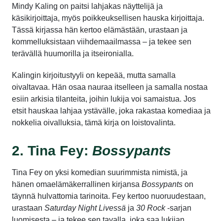
Mindy Kaling on paitsi lahjakas näyttelijä ja
käsikirjoittaja, myös poikkeuksellisen hauska kirjoittaja.
Tässä kirjassa hän kertoo elämästään, urastaan ja
kommelluksistaan viihdemaailmassa – ja tekee sen
terävällä huumorilla ja itseironialla.
Kalingin kirjoitustyyli on kepeää, mutta samalla
oivaltavaa. Hän osaa nauraa itselleen ja samalla nostaa
esiin arkisia tilanteita, joihin lukija voi samaistua. Jos
etsit hauskaa lahjaa ystävälle, joka rakastaa komediaa ja
nokkelia oivalluksia, tämä kirja on loistovalinta.
2. Tina Fey:
Bossypants
Tina Fey on yksi komedian suurimmista nimistä, ja
hänen omaelämäkerrallinen kirjansa
Bossypants
on
täynnä hulvattomia tarinoita. Fey kertoo nuoruudestaan,
urastaan
Saturday Night Livessä
ja
30 Rock
-sarjan
luomisesta – ja tekee sen tavalla, joka saa lukijan