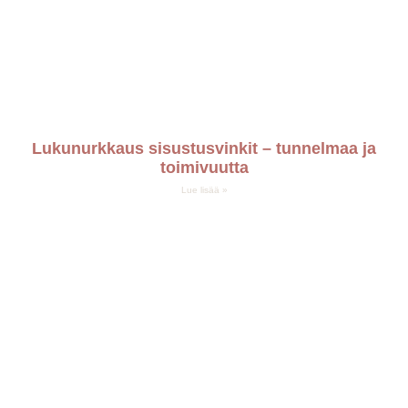
Lukunurkkaus sisustusvinkit – tunnelmaa ja
toimivuutta
Lue lisää »