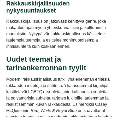
Rakkauskirjallisuuden
nykysuuntaukset
Rakkauskirjallisuus on jatkuvasti kehittyvä genre, joka
mukautuu ajan myötä yhteiskunnallisiin ja kulttuurisiin
muutoksiin. Nykypäivän rakkauskirjallisuus käsittelee
laajempia teemoja ja esittelee monimuotoisempia
ihmissuhteita kuin koskaan ennen.
Uudet teemat ja
tarinankerronnan tyylit
Moderni rakkauskirjallisuus tutkii yhä enemmän erilaisia
rakkauden muotoja ja suhteita. Yhä useammat kirjailijat
käsittelevät LGBTQ+ -suhteita, interkulttuurisia suhteita
ja polyamorisia suhteita, tarjoten lukijoille laajemman ja
realistisemman kuvan rakkaudesta. Esimerkiksi Casey
McQuistonin
Red, White & Royal Blue
on saavuttanut
suosiota tuomalla esille modernin rakkaustarinan kahden