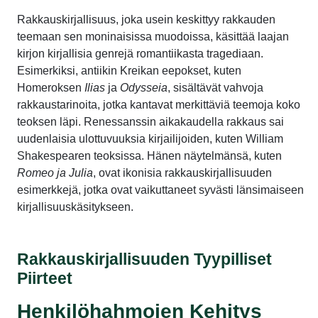
Rakkauskirjallisuus, joka usein keskittyy rakkauden
teemaan sen moninaisissa muodoissa, käsittää laajan
kirjon kirjallisia genrejä romantiikasta tragediaan.
Esimerkiksi, antiikin Kreikan eepokset, kuten
Homeroksen
Ilias
ja
Odysseia
, sisältävät vahvoja
rakkaustarinoita, jotka kantavat merkittäviä teemoja koko
teoksen läpi. Renessanssin aikakaudella rakkaus sai
uudenlaisia ulottuvuuksia kirjailijoiden, kuten William
Shakespearen teoksissa. Hänen näytelmänsä, kuten
Romeo ja Julia
, ovat ikonisia rakkauskirjallisuuden
esimerkkejä, jotka ovat vaikuttaneet syvästi länsimaiseen
kirjallisuuskäsitykseen.
Rakkauskirjallisuuden Tyypilliset
Piirteet
Henkilöhahmojen Kehitys