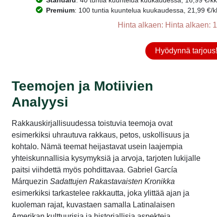
Premium
: 100 tuntia kuuntelua kuukaudessa, 21,99 €/kk.
Hinta alkaen: Hinta alkaen: 1
Hyödynnä tarjous
Teemojen ja Motiivien
Analyysi
Rakkauskirjallisuudessa toistuvia teemoja ovat
esimerkiksi uhrautuva rakkaus, petos, uskollisuus ja
kohtalo. Nämä teemat heijastavat usein laajempia
yhteiskunnallisia kysymyksiä ja arvoja, tarjoten lukijalle
paitsi viihdettä myös pohdittavaa. Gabriel García
Márquezin
Sadattujen Rakastavaisten Kronikka
esimerkiksi tarkastelee rakkautta, joka ylittää ajan ja
kuoleman rajat, kuvastaen samalla Latinalaisen
Amerikan kulttuurisia ja historiallisia aspekteja.