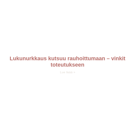
Lukunurkkaus kutsuu rauhoittumaan – vinkit
toteutukseen
Lue lisää »