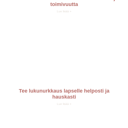
toimivuutta
Lue lisää »
Tee lukunurkkaus lapselle helposti ja
hauskasti
Lue lisää »