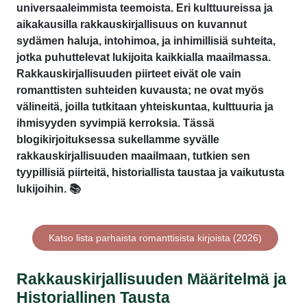
universaaleimmista teemoista. Eri kulttuureissa ja
aikakausilla rakkauskirjallisuus on kuvannut
sydämen haluja, intohimoa, ja inhimillisiä suhteita,
jotka puhuttelevat lukijoita kaikkialla maailmassa.
Rakkauskirjallisuuden piirteet eivät ole vain
romanttisten suhteiden kuvausta; ne ovat myös
välineitä, joilla tutkitaan yhteiskuntaa, kulttuuria ja
ihmisyyden syvimpiä kerroksia. Tässä
blogikirjoituksessa sukellamme syvälle
rakkauskirjallisuuden maailmaan, tutkien sen
tyypillisiä piirteitä, historiallista taustaa ja vaikutusta
lukijoihin. 📚
Katso lista parhaista romanttisista kirjoista (2026)
Rakkauskirjallisuuden Määritelmä ja
Historiallinen Tausta