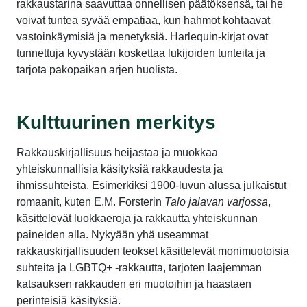
rakkaustarina saavuttaa onnellisen päätöksensä, tai he
voivat tuntea syvää empatiaa, kun hahmot kohtaavat
vastoinkäymisiä ja menetyksiä. Harlequin-kirjat ovat
tunnettuja kyvystään koskettaa lukijoiden tunteita ja
tarjota pakopaikan arjen huolista.
Kulttuurinen merkitys
Rakkauskirjallisuus heijastaa ja muokkaa
yhteiskunnallisia käsityksiä rakkaudesta ja
ihmissuhteista. Esimerkiksi 1900-luvun alussa julkaistut
romaanit, kuten E.M. Forsterin
Talo jalavan varjossa
,
käsittelevät luokkaeroja ja rakkautta yhteiskunnan
paineiden alla. Nykyään yhä useammat
rakkauskirjallisuuden teokset käsittelevät monimuotoisia
suhteita ja LGBTQ+ -rakkautta, tarjoten laajemman
katsauksen rakkauden eri muotoihin ja haastaen
perinteisiä käsityksiä.