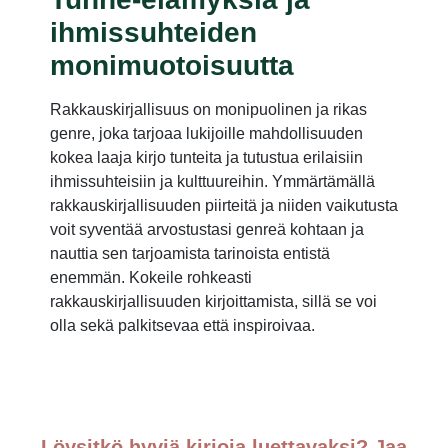
ihmissuhteiden
monimuotoisuutta
Rakkauskirjallisuus on monipuolinen ja rikas
genre, joka tarjoaa lukijoille mahdollisuuden
kokea laaja kirjo tunteita ja tutustua erilaisiin
ihmissuhteisiin ja kulttuureihin. Ymmärtämällä
rakkauskirjallisuuden piirteitä ja niiden vaikutusta
voit syventää arvostustasi genreä kohtaan ja
nauttia sen tarjoamista tarinoista entistä
enemmän. Kokeile rohkeasti
rakkauskirjallisuuden kirjoittamista, sillä se voi
olla sekä palkitsevaa että inspiroivaa.
Löysitkö hyviä kirjoja luettavaksi? Jaa