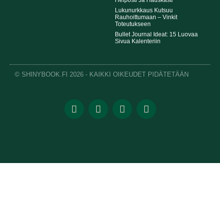
Helposti Ja Hauskasti
Lukunurkkaus Kutsuu
Rauhoittumaan – Vinkit
Toteutukseen
Bullet Journal Ideat: 15 Luovaa
Sivua Kalenteriin
© SHINYBOOK.FI 2026 - KAIKKI OIKEUDET PIDÄTETÄÄN