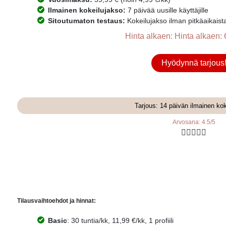
Ilmainen kokeilujakso:
7 päivää uusille käyttäjille
Sitoutumaton testaus:
Kokeilujakso ilman pitkäaikaist
Hinta alkaen: Hinta alkaen: 
Hyödynnä tarjous
Tarjous: 14 päivän ilmainen ko
Arvosana: 4.5/5





Tilausvaihtoehdot ja hinnat:
Basic
: 30 tuntia/kk, 11,99 €/kk, 1 profiili