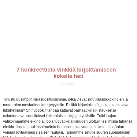
7 konkreettista vinkkiä kirjoittamiseen –
kokeile heti
Lue lisää »
Tutustu uusimpiin kirjasuosituksiimme, jotka vievät sinut klassikkokirjojen ja
modernien mestariteosten syvyyksiin. Etsitkö kirjavinkkejä, jotka rikastuttavat
lukuhetkiäsi? Shinybook.fi tarjoaa kattavat parhaat kirjat-listaukset ja
asiantuntevat suositukset kaikenlaisille kirjojen ystäville. Tutki laajaa
valikoimaamme e-kirjoja, jotka tuovat kirjallisuuden ulottuvillesi missä tahansa
oletkin. Jos kaipaat inspiraatiota henkiseen kasvuun, opiskele Läsnäolon
voimaa löytääksesi sisäisen rauhasi. Tarjoamme sinulle suuren suomalaisen