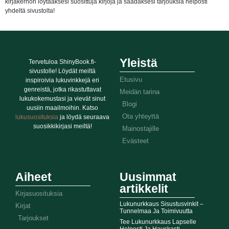
kirjakerhon löytääksesi suosittuja kirjoja ja saadaksesi tarjouksia helposti
yhdeltä sivustolta!
Yleistä
Tervetuloa ShinyBook.fi-
sivustolle! Löydät meiltä
Etusivu
inspiroivia lukuvinkkejä eri
genreistä, jotka rikastuttavat
Meidän tarina
lukukokemustasi ja vievät sinut
Blogi
uusiin maailmoihin. Katso
Ota yhteyttä
lukusuosituksia
ja löydä seuraava
suosikkikirjasi meiltä!
Mainostajille
Evästeet
Aiheet
Uusimmat
artikkelit
Kirjasuosituksia
Lukunurkkaus Sisustusvinkit –
Kirjat
Tunnelmaa Ja Toimivuutta
Tarjoukset
Tee Lukunurkkaus Lapselle