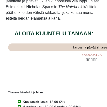
jännitettä ja pitävät lukijan kiinnostusta yllä loppuun asti.
Esimerkiksi Nicholas Sparksin
The Notebook
käsittelee
päähenkilöiden välistä rakkautta, joka kohtaa monia
esteitä heidän elämänsä aikana.
ALOITA KUUNTELU TÄNÄÄN:
Tarjous: 7 päivää ilmaise
Arvosana: 4.7/5





Tilausvaihtoehdot ja hinnat:
Kuukausitilaus:
12,99 €/kk
Vuosimaksu:
59,99 € (noin 4,99 €/kk)