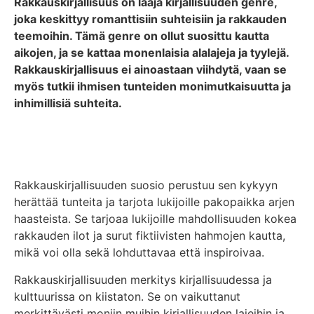
Rakkauskirjallisuus on laaja kirjallisuuden genre,
joka keskittyy romanttisiin suhteisiin ja rakkauden
teemoihin. Tämä genre on ollut suosittu kautta
aikojen, ja se kattaa monenlaisia alalajeja ja tyylejä.
Rakkauskirjallisuus ei ainoastaan viihdytä, vaan se
myös tutkii ihmisen tunteiden monimutkaisuutta ja
inhimillisiä suhteita.
Katso lista parhaista romanttisista kirjoista (2026)
Rakkauskirjallisuuden suosio perustuu sen kykyyn
herättää tunteita ja tarjota lukijoille pakopaikka arjen
haasteista. Se tarjoaa lukijoille mahdollisuuden kokea
rakkauden ilot ja surut fiktiivisten hahmojen kautta,
mikä voi olla sekä lohduttavaa että inspiroivaa.
Rakkauskirjallisuuden merkitys kirjallisuudessa ja
kulttuurissa on kiistaton. Se on vaikuttanut
merkittävästi moniin muihin kirjallisuuden lajeihin ja