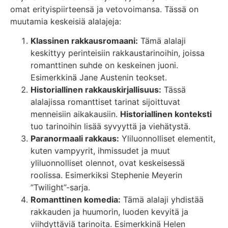
omat erityispiirteensä ja vetovoimansa. Tässä on
muutamia keskeisiä alalajeja:
Klassinen rakkausromaani:
Tämä alalaji
keskittyy perinteisiin rakkaustarinoihin, joissa
romanttinen suhde on keskeinen juoni.
Esimerkkinä Jane Austenin teokset.
Historiallinen rakkauskirjallisuus:
Tässä
alalajissa romanttiset tarinat sijoittuvat
menneisiin aikakausiin.
Historiallinen konteksti
tuo tarinoihin lisää syvyyttä ja viehätystä.
Paranormaali rakkaus:
Yliluonnolliset elementit,
kuten vampyyrit, ihmissudet ja muut
yliluonnolliset olennot, ovat keskeisessä
roolissa. Esimerkiksi Stephenie Meyerin
”Twilight”-sarja.
Romanttinen komedia:
Tämä alalaji yhdistää
rakkauden ja huumorin, luoden kevyitä ja
viihdyttäviä tarinoita. Esimerkkinä Helen