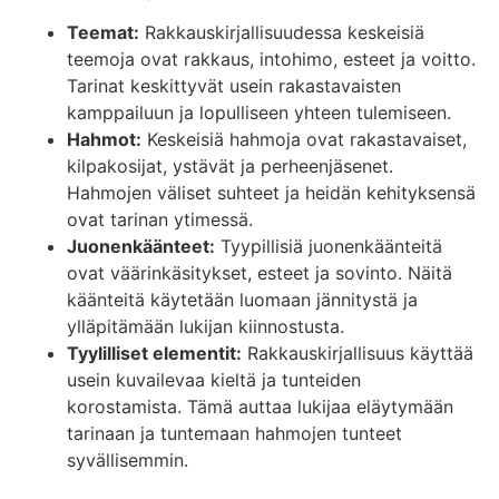
Teemat:
Rakkauskirjallisuudessa keskeisiä
teemoja ovat rakkaus, intohimo, esteet ja voitto.
Tarinat keskittyvät usein rakastavaisten
kamppailuun ja lopulliseen yhteen tulemiseen.
Hahmot:
Keskeisiä hahmoja ovat rakastavaiset,
kilpakosijat, ystävät ja perheenjäsenet.
Hahmojen väliset suhteet ja heidän kehityksensä
ovat tarinan ytimessä.
Juonenkäänteet:
Tyypillisiä juonenkäänteitä
ovat väärinkäsitykset, esteet ja sovinto. Näitä
käänteitä käytetään luomaan jännitystä ja
ylläpitämään lukijan kiinnostusta.
Tyylilliset elementit:
Rakkauskirjallisuus käyttää
usein kuvailevaa kieltä ja tunteiden
korostamista. Tämä auttaa lukijaa eläytymään
tarinaan ja tuntemaan hahmojen tunteet
syvällisemmin.