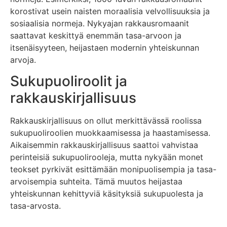
korostivat usein naisten moraalisia velvollisuuksia ja
sosiaalisia normeja. Nykyajan rakkausromaanit
saattavat keskittyä enemmän tasa-arvoon ja
itsenäisyyteen, heijastaen modernin yhteiskunnan
arvoja.
Sukupuoliroolit ja
rakkauskirjallisuus
Rakkauskirjallisuus on ollut merkittävässä roolissa
sukupuoliroolien muokkaamisessa ja haastamisessa.
Aikaisemmin rakkauskirjallisuus saattoi vahvistaa
perinteisiä sukupuolirooleja, mutta nykyään monet
teokset pyrkivät esittämään monipuolisempia ja tasa-
arvoisempia suhteita. Tämä muutos heijastaa
yhteiskunnan kehittyviä käsityksiä sukupuolesta ja
tasa-arvosta.