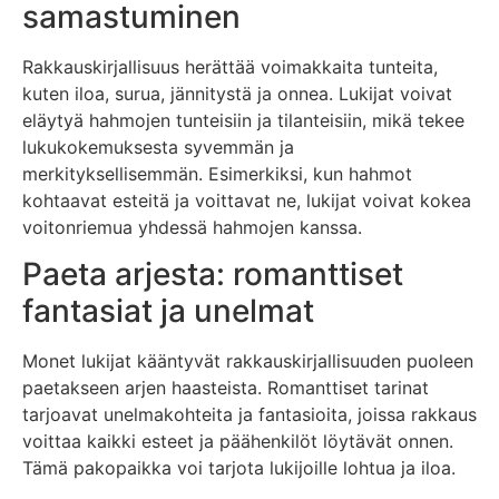
samastuminen
Rakkauskirjallisuus herättää voimakkaita tunteita,
kuten iloa, surua, jännitystä ja onnea. Lukijat voivat
eläytyä hahmojen tunteisiin ja tilanteisiin, mikä tekee
lukukokemuksesta syvemmän ja
merkityksellisemmän. Esimerkiksi, kun hahmot
kohtaavat esteitä ja voittavat ne, lukijat voivat kokea
voitonriemua yhdessä hahmojen kanssa.
Paeta arjesta: romanttiset
fantasiat ja unelmat
Monet lukijat kääntyvät rakkauskirjallisuuden puoleen
paetakseen arjen haasteista. Romanttiset tarinat
tarjoavat unelmakohteita ja fantasioita, joissa rakkaus
voittaa kaikki esteet ja päähenkilöt löytävät onnen.
Tämä pakopaikka voi tarjota lukijoille lohtua ja iloa.