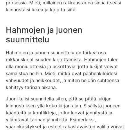
prosessia. Mieti, millainen rakkaustarina sinua itseäsi
kiinnostaisi lukea ja kirjoita siitä.
Hahmojen ja juonen
suunnittelu
Hahmojen ja juonen suunnittelu on tärkeä osa
rakkauskirjallisuuden kirjoittamista. Hahmojen tulee
olla moniulotteisia ja uskottavia, jotta lukijat voivat
samaistua heihin. Mieti, mitkä ovat päähenkilöidesi
vahvuudet ja heikkoudet, ja miten heidän suhteensa
kehittyy tarinan aikana.
Juoni tulisi suunnitella siten, että se pitää lukijan
kiinnostuksen yllä koko kirjan ajan. Sisällytä juoneen
käänteitä ja konflikteja, jotka luovat jännitystä ja
ylläpitävät tarinan jännitettä. Esimerkiksi,
väärinkäsitykset ja esteet rakastavaisten välillä voivat