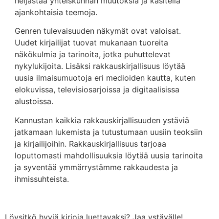
heijastaa yhteiskunnan muutoksia ja käsitellä
ajankohtaisia teemoja.
Genren tulevaisuuden näkymät ovat valoisat.
Uudet kirjailijat tuovat mukanaan tuoreita
näkökulmia ja tarinoita, jotka puhuttelevat
nykylukijoita. Lisäksi rakkauskirjallisuus löytää
uusia ilmaisumuotoja eri medioiden kautta, kuten
elokuvissa, televisiosarjoissa ja digitaalisissa
alustoissa.
Kannustan kaikkia rakkauskirjallisuuden ystäviä
jatkamaan lukemista ja tutustumaan uusiin teoksiin
ja kirjailijoihin. Rakkauskirjallisuus tarjoaa
loputtomasti mahdollisuuksia löytää uusia tarinoita
ja syventää ymmärrystämme rakkaudesta ja
ihmissuhteista.
Löysitkö hyviä kirjoja luettavaksi? Jaa ystävälle!