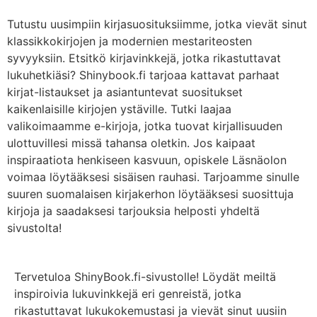
Tutustu uusimpiin kirjasuosituksiimme, jotka vievät sinut
klassikkokirjojen ja modernien mestariteosten
syvyyksiin. Etsitkö kirjavinkkejä, jotka rikastuttavat
lukuhetkiäsi? Shinybook.fi tarjoaa kattavat parhaat
kirjat-listaukset ja asiantuntevat suositukset
kaikenlaisille kirjojen ystäville. Tutki laajaa
valikoimaamme e-kirjoja, jotka tuovat kirjallisuuden
ulottuvillesi missä tahansa oletkin. Jos kaipaat
inspiraatiota henkiseen kasvuun, opiskele Läsnäolon
voimaa löytääksesi sisäisen rauhasi. Tarjoamme sinulle
suuren suomalaisen kirjakerhon löytääksesi suosittuja
kirjoja ja saadaksesi tarjouksia helposti yhdeltä
sivustolta!
Tervetuloa ShinyBook.fi-sivustolle! Löydät meiltä
inspiroivia lukuvinkkejä eri genreistä, jotka
rikastuttavat lukukokemustasi ja vievät sinut uusiin