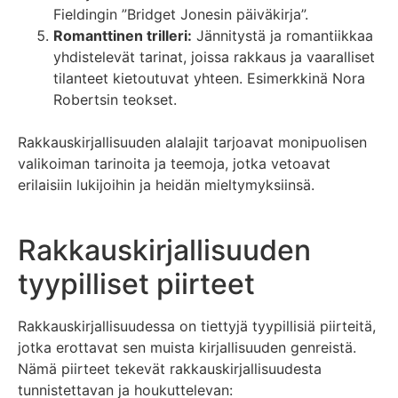
Fieldingin ”Bridget Jonesin päiväkirja”.
Romanttinen trilleri:
Jännitystä ja romantiikkaa
yhdistelevät tarinat, joissa rakkaus ja vaaralliset
tilanteet kietoutuvat yhteen. Esimerkkinä Nora
Robertsin teokset.
Rakkauskirjallisuuden alalajit tarjoavat monipuolisen
valikoiman tarinoita ja teemoja, jotka vetoavat
erilaisiin lukijoihin ja heidän mieltymyksiinsä.
Rakkauskirjallisuuden
tyypilliset piirteet
Rakkauskirjallisuudessa on tiettyjä tyypillisiä piirteitä,
jotka erottavat sen muista kirjallisuuden genreistä.
Nämä piirteet tekevät rakkauskirjallisuudesta
tunnistettavan ja houkuttelevan: