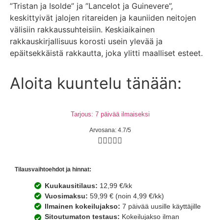
”Tristan ja Isolde” ja ”Lancelot ja Guinevere”,
keskittyivät jalojen ritareiden ja kauniiden neitojen
välisiin rakkaussuhteisiin. Keskiaikainen
rakkauskirjallisuus korosti usein ylevää ja
epäitsekkäistä rakkautta, joka ylitti maalliset esteet.
Aloita kuuntelu tänään:
Tarjous: 7 päivää ilmaiseksi
Arvosana: 4.7/5





Tilausvaihtoehdot ja hinnat:
Kuukausitilaus:
12,99 €/kk
Vuosimaksu:
59,99 € (noin 4,99 €/kk)
Ilmainen kokeilujakso:
7 päivää uusille käyttäjille
Sitoutumaton testaus:
Kokeilujakso ilman