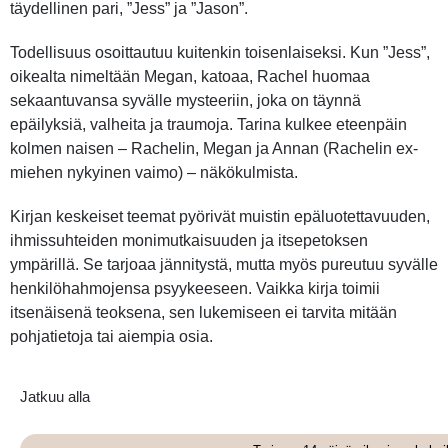
täydellinen pari, ”Jess” ja ”Jason”.
Todellisuus osoittautuu kuitenkin toisenlaiseksi. Kun ”Jess”,
oikealta nimeltään Megan, katoaa, Rachel huomaa
sekaantuvansa syvälle mysteeriin, joka on täynnä
epäilyksiä, valheita ja traumoja. Tarina kulkee eteenpäin
kolmen naisen – Rachelin, Megan ja Annan (Rachelin ex-
miehen nykyinen vaimo) – näkökulmista.
Kirjan keskeiset teemat pyörivät muistin epäluotettavuuden,
ihmissuhteiden monimutkaisuuden ja itsepetoksen
ympärillä. Se tarjoaa jännitystä, mutta myös pureutuu syvälle
henkilöhahmojensa psyykeeseen. Vaikka kirja toimii
itsenäisenä teoksena, sen lukemiseen ei tarvita mitään
pohjatietoja tai aiempia osia.
Jatkuu alla