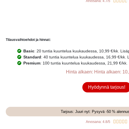





Arvosana: 4.7/5
Tilausvaihtoehdot ja hinnat:
Basic
: 20 tuntia kuuntelua kuukaudessa, 10,99 €/kk. Lisäpr
Standard
: 40 tuntia kuuntelua kuukaudessa, 16,99 €/kk. Li
Premium
: 100 tuntia kuuntelua kuukaudessa, 21,99 €/kk. L
Hinta alkaen: Hinta alkaen: 10,
Hyödynnä tarjous!
Tarjous: Juuri nyt: Pysyvä -50 % alennu





Arvosana: 4.8/5