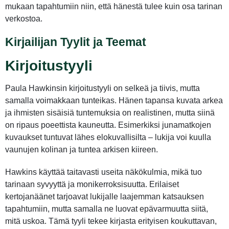
mukaan tapahtumiin niin, että hänestä tulee kuin osa tarinan
verkostoa.
Kirjailijan Tyylit ja Teemat
Kirjoitustyyli
Paula Hawkinsin kirjoitustyyli on selkeä ja tiivis, mutta
samalla voimakkaan tunteikas. Hänen tapansa kuvata arkea
ja ihmisten sisäisiä tuntemuksia on realistinen, mutta siinä
on ripaus poeettista kauneutta. Esimerkiksi junamatkojen
kuvaukset tuntuvat lähes elokuvallisilta – lukija voi kuulla
vaunujen kolinan ja tuntea arkisen kiireen.
Hawkins käyttää taitavasti useita näkökulmia, mikä tuo
tarinaan syvyyttä ja monikerroksisuutta. Erilaiset
kertojanäänet tarjoavat lukijalle laajemman katsauksen
tapahtumiin, mutta samalla ne luovat epävarmuutta siitä,
mitä uskoa. Tämä tyyli tekee kirjasta erityisen koukuttavan,