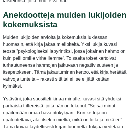
taistelunsa, joita muut eivät näe.
Anekdootteja muiden lukijoiden
kokemuksista
Muiden lukijoiden arvioita ja kokemuksia lukiessani
huomasin, että kirja jakaa mielipiteitä. Yksi lukija kuvasi
teosta ”psykologiseksi labyrintiksi, jossa jokainen hahmo on
kuin peili omille virheillemme”. Toisaalta toiset kertoivat
turhautuneensa hahmojen jatkuvaan negatiivisuuteen ja
itsepetokseen. Tämä jakautuminen kertoo, että kirja herättää
vahvoja tunteita – rakasti sitä tai ei, se ei jätä ketään
kylmäksi.
Ystäväni, joka suositteli kirjaa minulle, kuvasi sitä yhdeksi
parhaista trillereistä, joita hän on lukenut: ”Se sai minut
epäilemään omaa havaintokykyäni. Kun kertoja on
epäluotettava, alat itsekin miettiä, mikä on totta ja mikä ei.”
Tämä kuvaa täydellisesti kirjan luonnetta: lukijaa vedetään