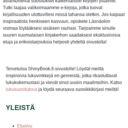
asiantuntevat suositukset kaikenlaisille kirjojen ystäville.
Tutki laajaa valikoimaamme e-kirjoja, jotka tuovat
kirjallisuuden ulottuvillesi missä tahansa oletkin. Jos kaipaat
inspiraatiota henkiseen kasvuun, opiskele Läsnäolon
voimaa löytääksesi sisäisen rauhasi. Tarjoamme sinulle
suuren suomalaisen kirjakerhon saadaksesi eksklusiivisia
etuja ja erikoistarjouksia helposti yhdeltä sivustolta!
Tervetuloa ShinyBook.fi-sivustolle! Löydät meiltä
inspiroivia lukuvinkkejä eri genreistä, jotka rikastuttavat
lukukokemustasi ja vievät sinut uusiin maailmoihin. Katso
lukusuosituksia
ja löydä seuraava suosikkikirjasi meiltä!
YLEISTÄ
Etusivu