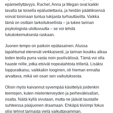
epämiellyttävyys. Rachel, Anna ja Megan ovat kaikki
tavalla tai toisella epäluotettavia, ja heidän päätöksensä
voivat toisinaan tuntua lukijasta turhauttavilta. Vaikka
tämä on osittain tarkoituksellista – ja tukee tarinan
psykologista ulottuvuutta – se voi tehdä
lukukokemuksesta raskaan.
Juonen tempo on paikoin epätasainen. Alussa
tapahtumat etenevät verkkaisesti, ja tarinan koukku alkaa
toden teolla purra vasta noin puolivälissä. Tämä voi olla
haaste niille, jotka etsivät nopeatahtista trilleriä. Lisäksi
loppuratkaisu, vaikkakin looginen, oli hieman ennalta
arvattava, mikä vei osan sen vaikutuksesta.
Olisin myös kaivannut syvempää käsittelyä joidenkin
teemojen, kuten mielenterveyden ja perheväkivallan,
osalta. Näitä kyllä sivutaan, mutta ne jäävät taustalle
suhteessa pääjuonen draamaan. Ehkäpä tiiviimpi fokus
olisi tehnyt tarinasta vielä vaikuttavamman.