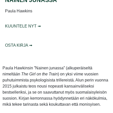
NAINEN JUNASSA
Paula Hawkins
KUUNTELE NYT ➟
OSTA KIRJA ➟
Paula Hawkinsin ”Nainen junassa” (alkuperäiseltä
nimeltään
The Girl on the Train
) on yksi viime vuosien
puhutuimmista psykologisista trillereistä. Alun perin vuonna
2015 julkaistu teos nousi nopeasti kansainväliseksi
bestselleriksi, ja se on saavuttanut myös suomalaisyleisön
suosion. Kirjan kerronnassa hyödynnetään eri näkökulmia,
mikä tekee tarinasta sekä koukuttavan että monisyisen.