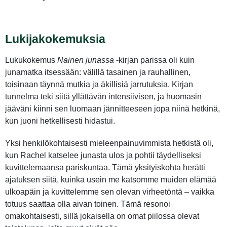
Lukijakokemuksia
Lukukokemus
Nainen junassa
-kirjan parissa oli kuin
junamatka itsessään: välillä tasainen ja rauhallinen,
toisinaan täynnä mutkia ja äkillisiä jarrutuksia. Kirjan
tunnelma teki siitä yllättävän intensiivisen, ja huomasin
jääväni kiinni sen luomaan jännitteeseen jopa niinä hetkinä,
kun juoni hetkellisesti hidastui.
Yksi henkilökohtaisesti mieleenpainuvimmista hetkistä oli,
kun Rachel katselee junasta ulos ja pohtii täydelliseksi
kuvittelemaansa pariskuntaa. Tämä yksityiskohta herätti
ajatuksen siitä, kuinka usein me katsomme muiden elämää
ulkoapäin ja kuvittelemme sen olevan virheetöntä – vaikka
totuus saattaa olla aivan toinen. Tämä resonoi
omakohtaisesti, sillä jokaisella on omat piilossa olevat