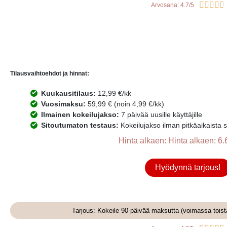





Arvosana: 4.7/5
Tilausvaihtoehdot ja hinnat:
Kuukausitilaus:
12,99 €/kk
Vuosimaksu:
59,99 € (noin 4,99 €/kk)
Ilmainen kokeilujakso:
7 päivää uusille käyttäjille
Sitoutumaton testaus:
Kokeilujakso ilman pitkäaikaista 
Hinta alkaen: Hinta alkaen: 6.
Hyödynnä tarjous!
Tarjous: Kokeile 90 päivää maksutta (voimassa tois