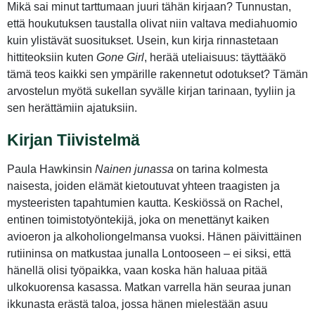
Mikä sai minut tarttumaan juuri tähän kirjaan? Tunnustan,
että houkutuksen taustalla olivat niin valtava mediahuomio
kuin ylistävät suositukset. Usein, kun kirja rinnastetaan
hittiteoksiin kuten
Gone Girl
, herää uteliaisuus: täyttääkö
tämä teos kaikki sen ympärille rakennetut odotukset? Tämän
arvostelun myötä sukellan syvälle kirjan tarinaan, tyyliin ja
sen herättämiin ajatuksiin.
Kirjan Tiivistelmä
Paula Hawkinsin
Nainen junassa
on tarina kolmesta
naisesta, joiden elämät kietoutuvat yhteen traagisten ja
mysteeristen tapahtumien kautta. Keskiössä on Rachel,
entinen toimistotyöntekijä, joka on menettänyt kaiken
avioeron ja alkoholiongelmansa vuoksi. Hänen päivittäinen
rutiininsa on matkustaa junalla Lontooseen – ei siksi, että
hänellä olisi työpaikka, vaan koska hän haluaa pitää
ulkokuorensa kasassa. Matkan varrella hän seuraa junan
ikkunasta erästä taloa, jossa hänen mielestään asuu