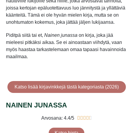
nauttiville lukijoille sekä niille, jotka arvostavat tarinoita,
joissa kertojan epäluotettavuus luo jännitystä ja yllättäviä
käänteitä. Tämä ei ole hyvän mielen kirja, mutta se on
unohtumaton kokemus, joka jättää jäljen lukijaansa.
Piditpä siitä tai et,
Nainen junassa
on kirja, joka jää
mieleesi pitkäksi aikaa. Se ei ainoastaan viihdytä, vaan
myös haastaa tarkastelemaan omaa tapaasi havainnoida
maailmaa.
Katso lisää kirjavinkkejä tästä kategoriasta (2026)
NAINEN JUNASSA
Arvosana: 4.4/5





Katso hinta