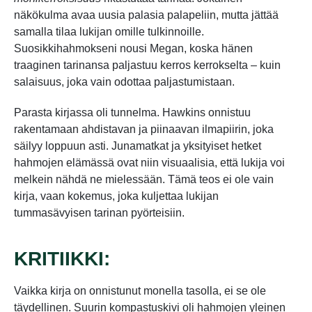
näkökulma avaa uusia palasia palapeliin, mutta jättää
samalla tilaa lukijan omille tulkinnoille.
Suosikkihahmokseni nousi Megan, koska hänen
traaginen tarinansa paljastuu kerros kerrokselta – kuin
salaisuus, joka vain odottaa paljastumistaan.
Parasta kirjassa oli tunnelma. Hawkins onnistuu
rakentamaan ahdistavan ja piinaavan ilmapiirin, joka
säilyy loppuun asti. Junamatkat ja yksityiset hetket
hahmojen elämässä ovat niin visuaalisia, että lukija voi
melkein nähdä ne mielessään. Tämä teos ei ole vain
kirja, vaan kokemus, joka kuljettaa lukijan
tummasävyisen tarinan pyörteisiin.
KRITIIKKI:
Vaikka kirja on onnistunut monella tasolla, ei se ole
täydellinen. Suurin kompastuskivi oli hahmojen yleinen