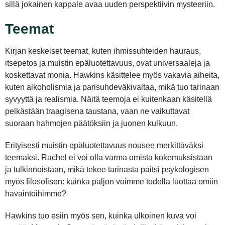
sillä jokainen kappale avaa uuden perspektiivin mysteeriin.
Teemat
Kirjan keskeiset teemat, kuten ihmissuhteiden hauraus,
itsepetos ja muistin epäluotettavuus, ovat universaaleja ja
koskettavat monia. Hawkins käsittelee myös vakavia aiheita,
kuten alkoholismia ja parisuhdeväkivaltaa, mikä tuo tarinaan
syvyyttä ja realismia. Näitä teemoja ei kuitenkaan käsitellä
pelkästään traagisena taustana, vaan ne vaikuttavat
suoraan hahmojen päätöksiin ja juonen kulkuun.
Erityisesti muistin epäluotettavuus nousee merkittäväksi
teemaksi. Rachel ei voi olla varma omista kokemuksistaan
ja tulkinnoistaan, mikä tekee tarinasta paitsi psykologisen
myös filosofisen: kuinka paljon voimme todella luottaa omiin
havaintoihimme?
Hawkins tuo esiin myös sen, kuinka ulkoinen kuva voi