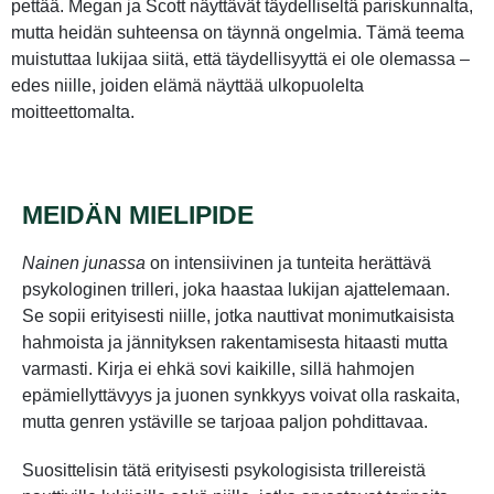
pettää. Megan ja Scott näyttävät täydelliseltä pariskunnalta,
mutta heidän suhteensa on täynnä ongelmia. Tämä teema
muistuttaa lukijaa siitä, että täydellisyyttä ei ole olemassa –
edes niille, joiden elämä näyttää ulkopuolelta
moitteettomalta.
MEIDÄN MIELIPIDE
Nainen junassa
on intensiivinen ja tunteita herättävä
psykologinen trilleri, joka haastaa lukijan ajattelemaan.
Se sopii erityisesti niille, jotka nauttivat monimutkaisista
hahmoista ja jännityksen rakentamisesta hitaasti mutta
varmasti. Kirja ei ehkä sovi kaikille, sillä hahmojen
epämiellyttävyys ja juonen synkkyys voivat olla raskaita,
mutta genren ystäville se tarjoaa paljon pohdittavaa.
Suosittelisin tätä erityisesti psykologisista trillereistä