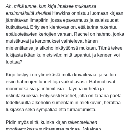
Ah, mikä tunne, kun kirja imaisee mukaansa
ensimmäisiltä sivuilta!
Hawkins onnistuu luomaan kirjaan
jännittävän ilmapiirin, jossa epävarmuus ja salaisuudet
kutkuttavat. Erityisen kiehtovaa on, että tarina rakentuu
epäluotettavien kertojien varaan. Rachel on hahmo, jonka
muistikuvat ja kertomukset vaihtelevat hänen
mielentilansa ja alkoholinkäyttönsä mukaan. Tämä tekee
lukijasta ikään kuin etsivän: mitä tapahtui, ja keneen voi
luottaa?
Kirjoitustyyli on ytimekästä mutta kuvailevaa, ja se tuo
esiin hahmojen tunnetiloja vaikuttavasti. Hahmot ovat
monimutkaisia ja inhimillisiä – täynnä virheitä ja
ristiriitaisuuksia. Erityisesti Rachel, jolla on tapana paeta
todellisuutta alkoholin sumentamiin mielikuviin, herättää
lukijassa sekä sympatiaa että turhautumista.
Pidin myös siitä, kuinka kirjan
rakenteellinen
monikerroksisuus
rikastuttaa tarinaa. Jokainen