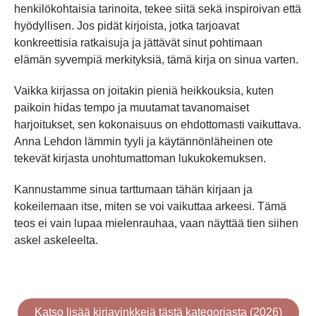
henkilökohtaisia tarinoita, tekee siitä sekä inspiroivan että
hyödyllisen. Jos pidät kirjoista, jotka tarjoavat
konkreettisia ratkaisuja ja jättävät sinut pohtimaan
elämän syvempiä merkityksiä, tämä kirja on sinua varten.
Vaikka kirjassa on joitakin pieniä heikkouksia, kuten
paikoin hidas tempo ja muutamat tavanomaiset
harjoitukset, sen kokonaisuus on ehdottomasti vaikuttava.
Anna Lehdon lämmin tyyli ja käytännönläheinen ote
tekevät kirjasta unohtumattoman lukukokemuksen.
Kannustamme sinua tarttumaan tähän kirjaan ja
kokeilemaan itse, miten se voi vaikuttaa arkeesi. Tämä
teos ei vain lupaa mielenrauhaa, vaan näyttää tien siihen
askel askeleelta.
Katso lisää kirjavinkkejä tästä kategoriasta (2026)