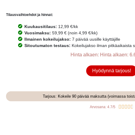
Tilausvaihtoehdot ja hinnat:
Kuukausitilaus:
12,99 €/kk
Vuosimaksu:
59,99 € (noin 4,99 €/kk)
Ilmainen kokeilujakso:
7 päivää uusille käyttäjille
Sitoutumaton testaus:
Kokeilujakso ilman pitkäaikaista 
Hinta alkaen: Hinta alkaen: 6.
Hyödynnä tarjous!
Tarjous: Kokeile 90 päivää maksutta (voimassa tois





Arvosana: 4.7/5