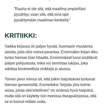
”Rauha ei ole sitä, että maailma ympärilläsi
pysähtyy, vaan sitä, että sinä opit
pysähtymään maailman keskellä.”
KRITIIKKI:
Vaikka kirjassa oli paljon hyvää, huomasin muutamia
asioita, joita olisi voinut parantaa. Ensinnäkin kirjan alku
tuntui hieman liian hitaalta. Ensimmäiset luvut sisältävät
paljon pohjustusta, mikä voi lannistaa lukijaa, joka
odottaa konkreettisia vinkkejä jo alussa.
Toinen pieni miinus oli, että jotkin harjoitukset tuntuivat
hieman geneerisiltä. Esimerkiksi “kirjoita ylös kolme
asiaa, joista olet kiitollinen” on sinänsä hyvä harjoitus,
mutta sitä on käytetty niin monissa itseapukirjoissa, että
se ei tuonut mitään uutta.