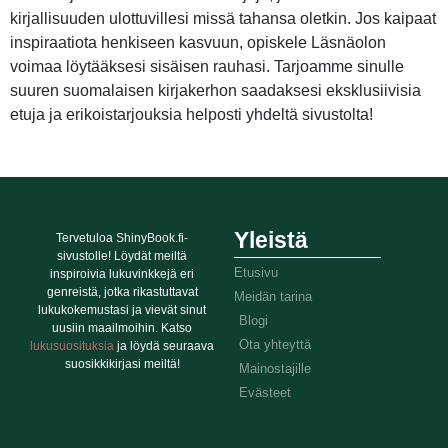
kirjallisuuden ulottuvillesi missä tahansa oletkin. Jos kaipaat
inspiraatiota henkiseen kasvuun, opiskele Läsnäolon
voimaa löytääksesi sisäisen rauhasi. Tarjoamme sinulle
suuren suomalaisen kirjakerhon saadaksesi eksklusiivisia
etuja ja erikoistarjouksia helposti yhdeltä sivustolta!
Yleistä
Tervetuloa ShinyBook.fi-
sivustolle! Löydät meiltä
Etusivu
inspiroivia lukuvinkkejä eri
genreistä, jotka rikastuttavat
Meidän tarina
lukukokemustasi ja vievät sinut
Blogi
uusiin maailmoihin. Katso
Ota yhteyttä
lukusuosituksia
ja löydä seuraava
suosikkikirjasi meiltä!
Mainostajille
Evästeet