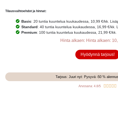
Tilausvaihtoehdot ja hinnat:
Basic
: 20 tuntia kuuntelua kuukaudessa, 10,99 €/kk. Lisäpr
Standard
: 40 tuntia kuuntelua kuukaudessa, 16,99 €/kk. Li
Premium
: 100 tuntia kuuntelua kuukaudessa, 21,99 €/kk. L
Hinta alkaen: Hinta alkaen: 10,
Hyödynnä tarjous!
Tarjous: Juuri nyt: Pysyvä -50 % alennu





Arvosana: 4.8/5