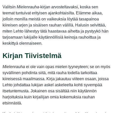
Valitsin
Mielenrauha
-kirjan arvosteltavaksi, koska sen
teemat tuntuivat erityisen ajankohtaisilta. Elämme aikaa,
jolloin monilla meistä on vaikeuksia löytää tasapainoa
kiireisen arjen ja sisäisen rauhan välillä. Halusin selvittää,
miten Lehto lähestyy tätä haastavaa aihetta ja pystyykö hän
tarjoamaan lukijalle käytännöllisiä keinoja rauhoittua ja
keskittyä olennaiseen.
Kirjan Tiivistelmä
Mielenrauha
ei ole vain opas mielen tyyneyteen; se on myös
syvällinen pohdinta siitä, mitä rauha todella tarkoittaa
kiireisessä maailmassa. Kirja jakautuu viiteen osaan, joissa
Lehto johdattaa lukijan askel askeleelta kohti syvempää
itsetuntemusta. Jokainen osa sisältää niin käytännön
harjoituksia kuin kirjailijan omia kokemuksia rauhan
etsinnästä.