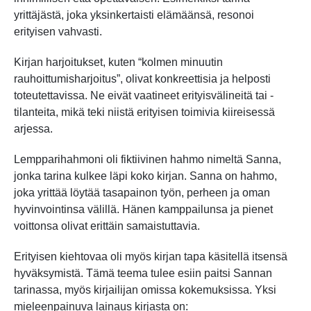
yrittäjästä, joka yksinkertaisti elämäänsä, resonoi
erityisen vahvasti.
Kirjan harjoitukset, kuten “kolmen minuutin
rauhoittumisharjoitus”, olivat konkreettisia ja helposti
toteutettavissa. Ne eivät vaatineet erityisvälineitä tai -
tilanteita, mikä teki niistä erityisen toimivia kiireisessä
arjessa.
Lempparihahmoni oli fiktiivinen hahmo nimeltä Sanna,
jonka tarina kulkee läpi koko kirjan. Sanna on hahmo,
joka yrittää löytää tasapainon työn, perheen ja oman
hyvinvointinsa välillä. Hänen kamppailunsa ja pienet
voittonsa olivat erittäin samaistuttavia.
Erityisen kiehtovaa oli myös kirjan tapa käsitellä itsensä
hyväksymistä. Tämä teema tulee esiin paitsi Sannan
tarinassa, myös kirjailijan omissa kokemuksissa. Yksi
mieleenpainuva lainaus kirjasta on: