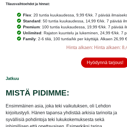
Tilausvaihtoehdot ja hinnat:
Flex
: 20 tuntia kuukaudessa, 9,99 €/kk. 7 päivää ilmaiseks
Standard
: 50 tuntia kuukaudessa, 14,99 €/kk. 7 päivää il
Premium
: 100 tuntia kuukaudessa, 19,99 €/kk. 7 päivää i
Unlimited
: Rajaton kuuntelu ja lukeminen, 24,99 €/kk. 7 p
Family
: 2-6 tiliä, 100 tuntia/kk per käyttäjä. Alkaen 26,99 
Hinta alkaen: Hinta alkaen: 8,
Hyödynnä tarjous!
Jatkuu
MISTÄ PIDIMME:
Ensimmäinen asia, joka teki vaikutuksen, oli Lehdon
kirjoitustyyli. Hänen tapansa yhdistää arkisia tarinoita ja
syvällisiä pohdintoja teki lukukokemuksesta sekä
inhimillisen että opettavaisen. Esimerkiksi tarina