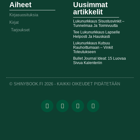
Aiheet
Uusimmat
artikkelit
Kirjasuosituksia
Lukunurkkaus Sisustusvinkit –
Kirjat
Tunnelmaa Ja Toimivuutta
Tarjoukset
Tee Lukunurkkaus Lapselle
Helposti Ja Hauskasti
Lukunurkkaus Kutsuu
Rauhoittumaan – Vinkit
Toteutukseen
Bullet Journal Ideat: 15 Luovaa
Sivua Kalenteriin
© SHINYBOOK.FI 2026 - KAIKKI OIKEUDET PIDÄTETÄÄN