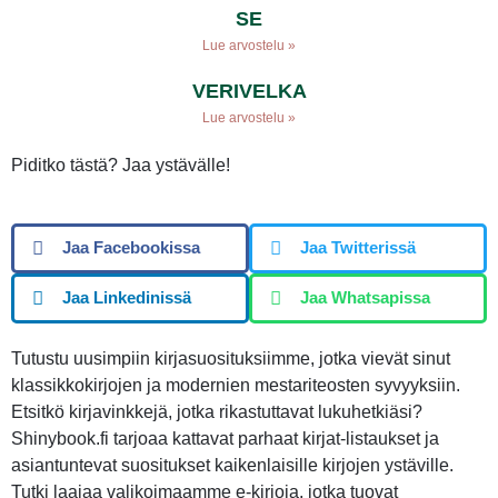
SE
Lue arvostelu »
VERIVELKA
Lue arvostelu »
Piditko tästä? Jaa ystävälle!
Jaa Facebookissa
Jaa Twitterissä
Jaa Linkedinissä
Jaa Whatsapissa
Tutustu uusimpiin kirjasuosituksiimme, jotka vievät sinut
klassikkokirjojen ja modernien mestariteosten syvyyksiin.
Etsitkö kirjavinkkejä, jotka rikastuttavat lukuhetkiäsi?
Shinybook.fi tarjoaa kattavat parhaat kirjat-listaukset ja
asiantuntevat suositukset kaikenlaisille kirjojen ystäville.
Tutki laajaa valikoimaamme e-kirjoja, jotka tuovat