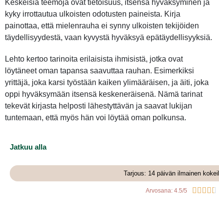
Keskeisiä teemoja ovat tietoisuus, itsensä hyväksyminen ja
kyky irrottautua ulkoisten odotusten paineista. Kirja
painottaa, että mielenrauha ei synny ulkoisten tekijöiden
täydellisyydestä, vaan kyvystä hyväksyä epätäydellisyyksiä.
Lehto kertoo tarinoita erilaisista ihmisistä, jotka ovat
löytäneet oman tapansa saavuttaa rauhan. Esimerkiksi
yrittäjä, joka karsi työstään kaiken ylimääräisen, ja äiti, joka
oppi hyväksymään itsensä keskeneräisenä. Nämä tarinat
tekevät kirjasta helposti lähestyttävän ja saavat lukijan
tuntemaan, että myös hän voi löytää oman polkunsa.
Jatkuu alla
Tarjous: 14 päivän ilmainen kokei





Arvosana: 4.5/5