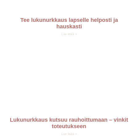
Tee lukunurkkaus lapselle helposti ja
hauskasti
Lue lisää »
Lukunurkkaus kutsuu rauhoittumaan – vinkit
toteutukseen
Lue lisää »