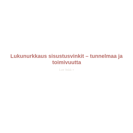
Lukunurkkaus sisustusvinkit – tunnelmaa ja
toimivuutta
Lue lisää »