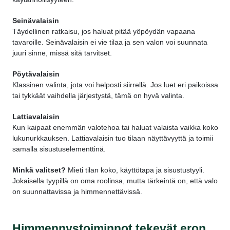
Seinävalaisin
Täydellinen ratkaisu, jos haluat pitää yöpöydän vapaana
tavaroille. Seinävalaisin ei vie tilaa ja sen valon voi suunnata
juuri sinne, missä sitä tarvitset.
Pöytävalaisin
Klassinen valinta, jota voi helposti siirrellä. Jos luet eri paikoissa
tai tykkäät vaihdella järjestystä, tämä on hyvä valinta.
Lattiavalaisin
Kun kaipaat enemmän valotehoa tai haluat valaista vaikka koko
lukunurkkauksen. Lattiavalaisin tuo tilaan näyttävyyttä ja toimii
samalla sisustuselementtinä.
Minkä valitset?
Mieti tilan koko, käyttötapa ja sisustustyyli.
Jokaisella tyypillä on oma roolinsa, mutta tärkeintä on, että valo
on suunnattavissa ja himmennettävissä.
Himmennystoiminnot tekevät eron