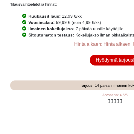
Tilausvaihtoehdot ja hinnat:
Kuukausitilaus:
12,99 €/kk
Vuosimaksu:
59,99 € (noin 4,99 €/kk)
Ilmainen kokeilujakso:
7 päivää uusille käyttäjille
Sitoutumaton testaus:
Kokeilujakso ilman pitkäaikaist
Hinta alkaen: Hinta alkaen: 
Hyödynnä tarjous
Tarjous: 14 päivän ilmainen ko
Arvosana: 4.5/5




