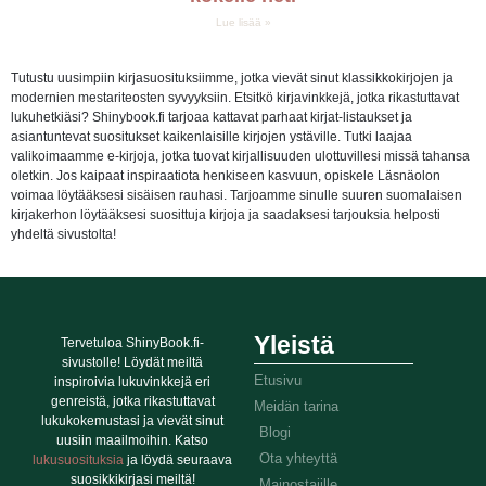
Lue lisää »
Tutustu uusimpiin kirjasuosituksiimme, jotka vievät sinut klassikkokirjojen ja
modernien mestariteosten syvyyksiin. Etsitkö kirjavinkkejä, jotka rikastuttavat
lukuhetkiäsi? Shinybook.fi tarjoaa kattavat parhaat kirjat-listaukset ja
asiantuntevat suositukset kaikenlaisille kirjojen ystäville. Tutki laajaa
valikoimaamme e-kirjoja, jotka tuovat kirjallisuuden ulottuvillesi missä tahansa
oletkin. Jos kaipaat inspiraatiota henkiseen kasvuun, opiskele Läsnäolon
voimaa löytääksesi sisäisen rauhasi. Tarjoamme sinulle suuren suomalaisen
kirjakerhon löytääksesi suosittuja kirjoja ja saadaksesi tarjouksia helposti
yhdeltä sivustolta!
Yleistä
Tervetuloa ShinyBook.fi-
sivustolle! Löydät meiltä
Etusivu
inspiroivia lukuvinkkejä eri
genreistä, jotka rikastuttavat
Meidän tarina
lukukokemustasi ja vievät sinut
Blogi
uusiin maailmoihin. Katso
Ota yhteyttä
lukusuosituksia
ja löydä seuraava
suosikkikirjasi meiltä!
Mainostajille