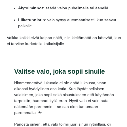
Älytoiminnot
: säädä valoa puhelimella tai äänellä.
Liiketunnistin
: valo syttyy automaattisesti, kun saavut
paikalle.
Vaikka kaikki eivät kaipaa näitä, niin kieltämättä on kätevää, kun
ei tarvitse kurkotella katkaisijalle.
Valitse valo, joka sopii sinulle
Himmennettävä lukuvalo
ei ole enää luksusta, vaan
oikeasti hyödyllinen osa kotia. Kun löydät sellaisen
valaisimen, joka sopii sekä sisustukseen että käytännön
tarpeisiin, huomaat kyllä eron. Hyvä valo ei vain auta
näkemään paremmin – se saa olon tuntumaan
paremmalta. 🌟
Panosta siihen, että valo toimii juuri sinun rytmilläsi, oli