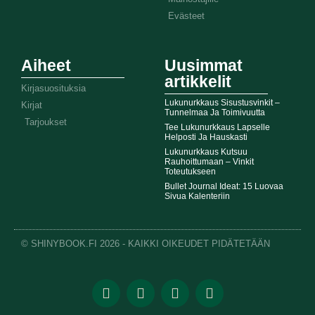
Evästeet
Aiheet
Uusimmat
artikkelit
Kirjasuosituksia
Lukunurkkaus Sisustusvinkit –
Kirjat
Tunnelmaa Ja Toimivuutta
Tarjoukset
Tee Lukunurkkaus Lapselle
Helposti Ja Hauskasti
Lukunurkkaus Kutsuu
Rauhoittumaan – Vinkit
Toteutukseen
Bullet Journal Ideat: 15 Luovaa
Sivua Kalenteriin
© SHINYBOOK.FI 2026 - KAIKKI OIKEUDET PIDÄTETÄÄN