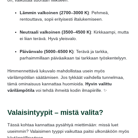
Lämmin valkoinen (2700–3000 K)
: Pehmeä,
rentouttava, sopii erityisesti iltalukemiseen.
Neutraali valkoinen (3500–4500 K)
: Kirkkaampi, mutta
ei liian terävä. Hyvä yleisvalo.
Päivänvalo (5000–6500 K)
: Terävä ja tarkka,
parhaimmillaan päiväaikaan tai tarkkaan työskentelyyn.
Himmennettävä lukuvalo mahdollistaa usein myös
värilämpötilan säätämisen. Jos tykkäät vaihdella tunnelmaa,
tämä ominaisuus kannattaa huomioida.
Hyvin valittu
värilämpötila
voi tehdä ihmeitä kodin ilmapiirille. ✨
Valaisintyypit – mistä valita?
Tässä kohtaa kannattaa pysähtyä miettimään: missä luet
useimmin? Valaisimen tyyppi vaikuttaa paitsi ulkonäköön myös
käytännöllisyyteen.