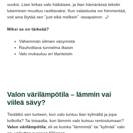
vuoksi. Liian kirkas valo häikäisee, ja liian hämärässä tekstin
lukeminen muuttuu rasittavaksi. Kun valaistusta voi himmentää,
voit aina löytää sen ”just eikä melkein” -tasapainon. 🌙
Miksi se on tärkeää?
Vähemmän silmien väsymistä
Rauhoittava tunnelma iltaisin
Valo mukautuu eri tilanteisiin
Valon värilämpötila – lämmin vai
viileä sävy?
Tiedätkö sen tunteen, kun valo tuntuu liian kylmältä ja jopa
kolkolta? Tai toisaalta, kun lämmin valo kutsuu rentoutumaan?
Valon värilämpötila
, eli se kuinka ”lämmintä” tai ”kylmää” valo
on, vaikuttaa suoraan fiilikseen.