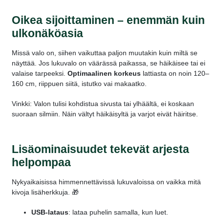
Oikea sijoittaminen – enemmän kuin
ulkonäköasia
Missä valo on, siihen vaikuttaa paljon muutakin kuin miltä se
näyttää. Jos lukuvalo on väärässä paikassa, se häikäisee tai ei
valaise tarpeeksi.
Optimaalinen korkeus
lattiasta on noin 120–
160 cm, riippuen siitä, istutko vai makaatko.
Vinkki:
Valon tulisi kohdistua sivusta tai ylhäältä, ei koskaan
suoraan silmiin.
Näin vältyt häikäisyltä ja varjot eivät häiritse.
Lisäominaisuudet tekevät arjesta
helpompaa
Nykyaikaisissa himmennettävissä lukuvaloissa on vaikka mitä
kivoja lisäherkkuja. 🎁
USB-lataus
: lataa puhelin samalla, kun luet.