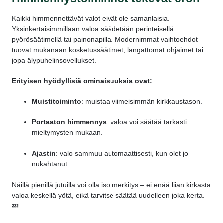
Kaikki himmennettävät valot eivät ole samanlaisia.
Yksinkertaisimmillaan valoa säädetään perinteisellä
pyörösäätimellä tai painonapilla. Modernimmat vaihtoehdot
tuovat mukanaan kosketussäätimet, langattomat ohjaimet tai
jopa älypuhelinsovellukset.
Erityisen hyödyllisiä ominaisuuksia ovat:
Muistitoiminto
: muistaa viimeisimmän kirkkaustason.
Portaaton himmennys
: valoa voi säätää tarkasti
mieltymysten mukaan.
Ajastin
: valo sammuu automaattisesti, kun olet jo
nukahtanut.
Näillä pienillä jutuilla voi olla iso merkitys – ei enää liian kirkasta
valoa keskellä yötä, eikä tarvitse säätää uudelleen joka kerta.
💤