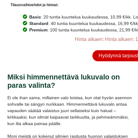
Tilausvaihtoehdot ja hinnat:
Basic
: 20 tuntia kuuntelua kuukaudessa, 10,99 €/kk. Lisä
Standard
: 40 tuntia kuuntelua kuukaudessa, 16,99 €/kk. 
Premium
: 100 tuntia kuuntelua kuukaudessa, 21,99 €/kk.
Hinta alkaen: Hinta alkaen: 1
Hyödynnä tarjous
Miksi himmennettävä lukuvalo on
paras valinta?
Ei ole ihan sama, millainen valo loistaa, kun otat hyvän asennon
sohvalle tai sängyn nurkkaan.
Himmennettävä lukuvalo
antaa
vapauden säätää valaistus juuri sellaiseksi kuin haluat –
kirkkaaksi, kun silmät kaipaavat tarkkuutta, ja pehmeämmäksi,
kun ilta alkaa painaa päälle.
Moni meistä on kokenut silmien rasitusta huonon valaistuksen