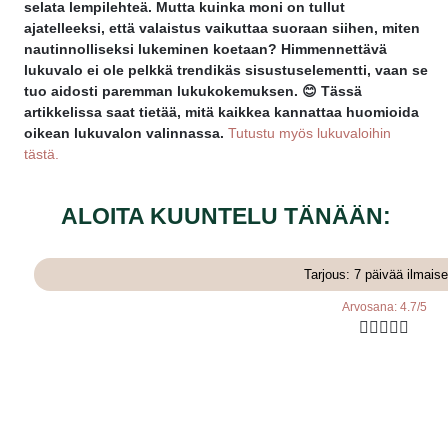
selata lempilehteä. Mutta kuinka moni on tullut
ajatelleeksi, että valaistus vaikuttaa suoraan siihen, miten
nautinnolliseksi lukeminen koetaan? Himmennettävä
lukuvalo ei ole pelkkä trendikäs sisustuselementti, vaan se
tuo aidosti paremman lukukokemuksen. 😊 Tässä
artikkelissa saat tietää, mitä kaikkea kannattaa huomioida
oikean lukuvalon valinnassa.
Tutustu myös lukuvaloihin
tästä.
ALOITA KUUNTELU TÄNÄÄN:
Tarjous: 7 päivää ilmaise
Arvosana: 4.7/5




