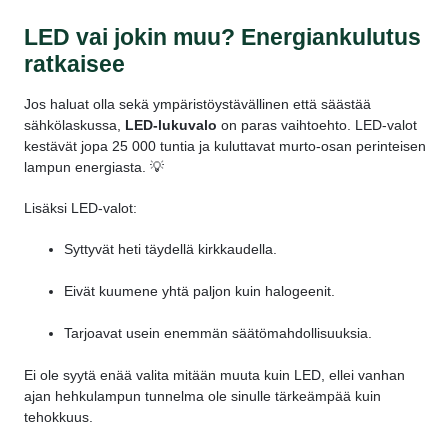
LED vai jokin muu? Energiankulutus
ratkaisee
Jos haluat olla sekä ympäristöystävällinen että säästää
sähkölaskussa,
LED-lukuvalo
on paras vaihtoehto. LED-valot
kestävät jopa 25 000 tuntia ja kuluttavat murto-osan perinteisen
lampun energiasta. 💡
Lisäksi LED-valot:
Syttyvät heti täydellä kirkkaudella.
Eivät kuumene yhtä paljon kuin halogeenit.
Tarjoavat usein enemmän säätömahdollisuuksia.
Ei ole syytä enää valita mitään muuta kuin LED, ellei vanhan
ajan hehkulampun tunnelma ole sinulle tärkeämpää kuin
tehokkuus.