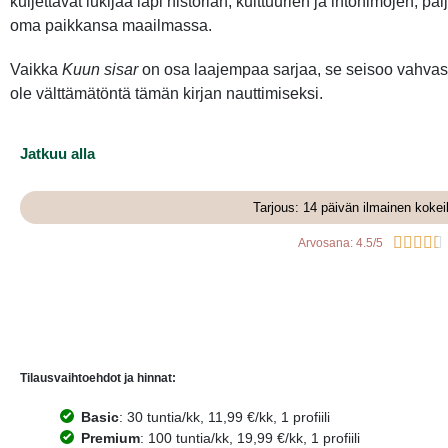
kuljettavat lukijaa läpi historian, kulttuurien ja intohimojen, pa
oma paikkansa maailmassa.
Vaikka
Kuun sisar
on osa laajempaa sarjaa, se seisoo vahvast
ole välttämätöntä tämän kirjan nauttimiseksi.
Jatkuu alla
Tarjous: 14 päivän ilmainen kokei





Arvosana: 4.5/5
Tilausvaihtoehdot ja hinnat:
Basic
: 30 tuntia/kk, 11,99 €/kk, 1 profiili
Premium
: 100 tuntia/kk, 19,99 €/kk, 1 profiili