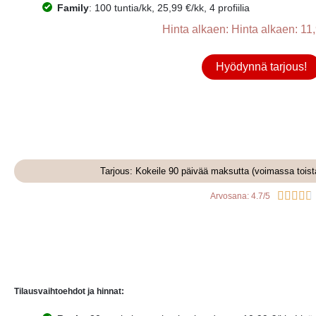
Family
: 100 tuntia/kk, 25,99 €/kk, 4 profiilia
Hinta alkaen: Hinta alkaen: 11,
Hyödynnä tarjous!
Tarjous: Kokeile 90 päivää maksutta (voimassa tois





Arvosana: 4.7/5
Tilausvaihtoehdot ja hinnat: