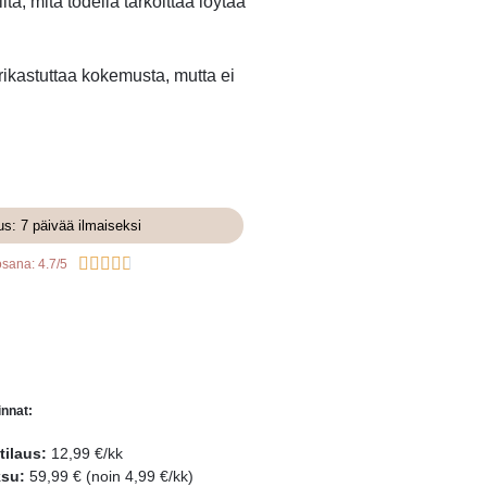
itä, mitä todella tarkoittaa löytää
ikastuttaa kokemusta, mutta ei
us: 7 päivää ilmaiseksi





sana: 4.7/5
innat:
ilaus:
12,99 €/kk
su:
59,99 € (noin 4,99 €/kk)