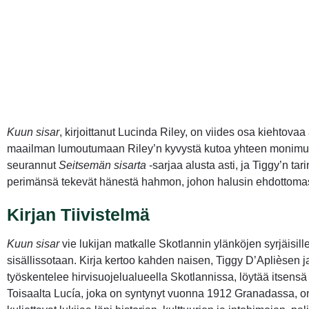
Kuun sisar
, kirjoittanut Lucinda Riley, on viides osa kiehtovaa
maailman lumoutumaan Riley’n kyvystä kutoa yhteen monimutkais
seurannut
Seitsemän sisarta
-sarjaa alusta asti, ja Tiggy’n ta
perimänsä tekevät hänestä hahmon, johon halusin ehdottomas
Kirjan Tiivistelmä
Kuun sisar
vie lukijan matkalle Skotlannin ylänköjen syrjäisi
sisällissotaan. Kirja kertoo kahden naisen, Tiggy D’Aplièsen ja
työskentelee hirvisuojelualueella Skotlannissa, löytää itsen
Toisaalta Lucía, joka on syntynyt vuonna 1912 Granadassa, 