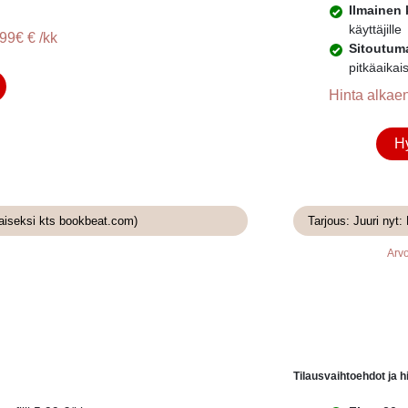
Ilmainen 
käyttäjille
99€ € /kk
Sitoutum
pitkäaikai
Hinta alkaen
Hy
taiseksi kts bookbeat.com)
Tarjous: Juuri nyt
Arvo
Tilausvaihtoehdot ja h