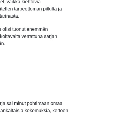
det, vaikka kiehtovia
tellen tarpeettoman pitkiltä ja
tarinasta.
su olisi tuonut enemmän
akoitavalta verrattuna sarjan
in.
kirja sai minut pohtimaan omaa
mankaltaisia kokemuksia, kertoen