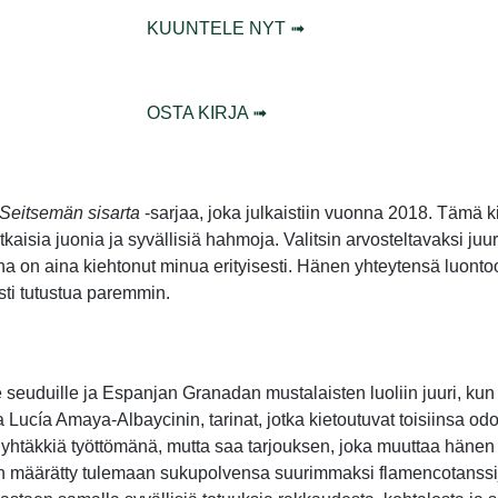
KUUNTELE NYT ➟
OSTA KIRJA ➟
Seitsemän sisarta
-sarjaa, joka julkaistiin vuonna 2018. Tämä ki
ia juonia ja syvällisiä hahmoja. Valitsin arvosteltavaksi juur
rina on aina kiehtonut minua erityisesti. Hänen yhteytensä luont
ti tutustua paremmin.
lle seuduille ja Espanjan Granadan mustalaisten luoliin juuri, 
 Lucía Amaya-Albaycinin, tarinat, jotka kietoutuvat toisiinsa odot
sä yhtäkkiä työttömänä, mutta saa tarjouksen, joka muuttaa häne
on määrätty tulemaan sukupolvensa suurimmaksi flamencotanssij