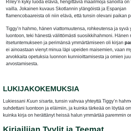
Riley’n kyky luoda eläviä, hengittäviä maailmoja sanoilla on
vailla. Jokainen kuvaus Skotlannin ylängöistä ja Espanjan
flamencobaareista oli niin elävä, että tunsin olevani paikan p
Tiggy’n hahmo, hänen viattomuutensa, rohkeutensa ja syvä 
luontoon, teki hänestä välittömästi suosikkihahmoni. Hänen
itsetuntemukseen ja perimänsä ymmärtämiseen oli kirjan
pa
ei ainoastaan vienyt minua läpi upeiden maisemien, vaan my
arvokkaita opetuksia luonnon kunnioittamisesta ja omien juu
arvostamisesta.
LUKIJAKOKEMUKSIA
Lukiessani
Kuun sisarta
, tunsin vahvaa yhteyttä Tiggy’n hahm
suhdettani luontoon ja eläimiin, ja kuinka tärkeää on löytää
kuinka kirja on herättänyt heissä halun ymmärtää paremmin o
Kirjailijan Tyylit ja Teemat