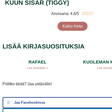
KUUN SISAR (TIGGY)
Arvosana: 4.6/5





Katso hinta
LISÄÄ KIRJASUOSITUKSIA
RAFAEL
KUOLEMAN 
Lue arvostelu »
Lue arvost
Piditko tästä? Jaa ystävälle!
Jaa Facebookissa