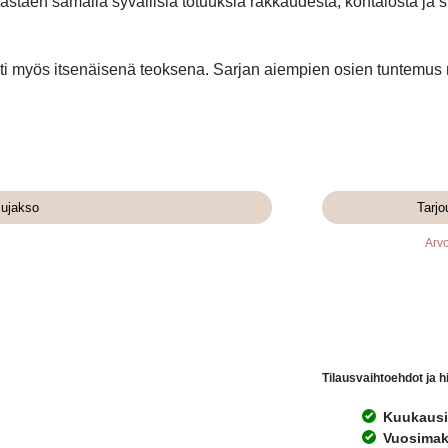
ljastaen samalla syvällisiä totuuksia rakkaudesta, kohtalosta ja si
i myös itsenäisenä teoksena. Sarjan aiempien osien tuntemus r
lujakso
Tarjo
Arvo
Tilausvaihtoehdot ja h
Kuukausit
Vuosimak