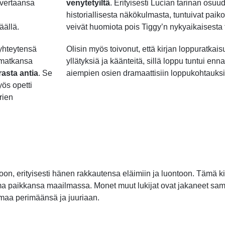
 vertaansa
venytetyiltä
. Erityisesti Lucían tarinan osuu
historiallisesta näkökulmasta, tuntuivat paikoi
äällä.
veivät huomiota pois Tiggy’n nykyaikaisesta 
yhteytensä
Olisin myös toivonut, että kirjan loppuratkai
 matkansa
yllätyksiä ja käänteitä, sillä loppu tuntui enn
rasta antia
. Se
aiempien osien dramaattisiin loppukohtauksi
ös opetti
rien
oon, erityisesti hänen rakkautensa eläimiin ja luontoon. Tämä 
 oma paikkansa maailmassa. Monet muut lukijat ovat jakaneet sa
maa perimäänsä ja juuriaan.