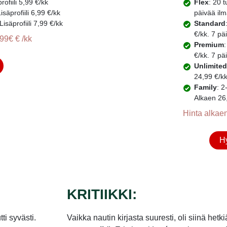
ofiili 5,99 €/kk
Flex
: 20 
säprofiili 6,99 €/kk
päivää ilm
isäprofiili 7,99 €/kk
Standard
€/kk. 7 pä
99€ € /kk
Premium
€/kk. 7 pä
Unlimited
24,99 €/kk
Family
: 2
Alkaen 26,
Hinta alkaen
Hy
KRITIIKKI:
ti syvästi.
Vaikka nautin kirjasta suuresti, oli siinä hetk