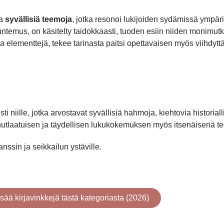
a
syvällisiä teemoja
, jotka resonoi lukijoiden sydämissä ympä
etuntemus, on käsitelty taidokkaasti, tuoden esiin niiden monimu
llisia elementtejä, tekee tarinasta paitsi opettavaisen myös viihdytt
i niille, jotka arvostavat syvällisiä hahmoja, kiehtovia historial
inutlaatuisen ja täydellisen lukukokemuksen myös itsenäisenä t
anssin ja seikkailun ystäville.
isää kirjavinkkejä tästä kategoriasta (2026)