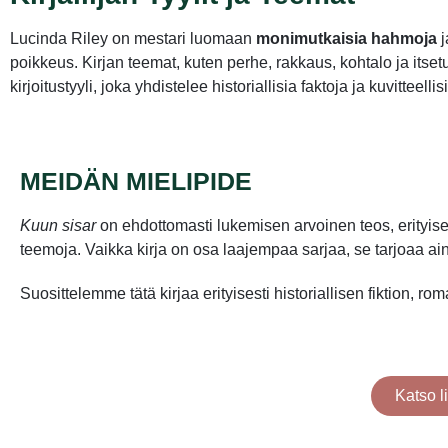
Lucinda Riley on mestari luomaan
monimutkaisia hahmoja
j
poikkeus. Kirjan teemat, kuten perhe, rakkaus, kohtalo ja its
kirjoitustyyli, joka yhdistelee historiallisia faktoja ja kuvittee
MEIDÄN MIELIPIDE
Kuun sisar
on ehdottomasti lukemisen arvoinen teos, erityisest
teemoja. Vaikka kirja on osa laajempaa sarjaa, se tarjoaa a
Suosittelemme tätä kirjaa erityisesti historiallisen fiktion, rom
Katso l