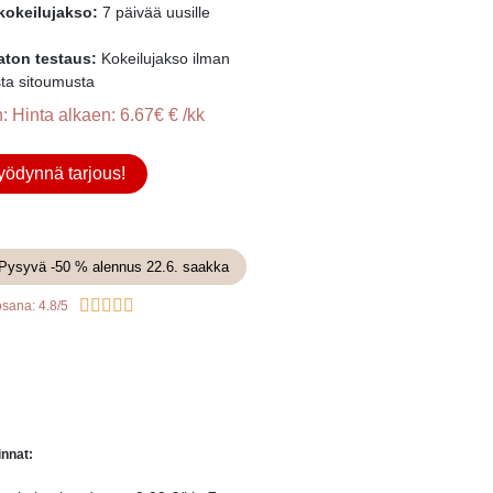
kokeilujakso:
7 päivää uusille
aton testaus:
Kokeilujakso ilman
sta sitoumusta
: Hinta alkaen: 6.67€ € /kk
ödynnä tarjous!
: Pysyvä -50 % alennus 22.6. saakka





sana: 4.8/5
innat: