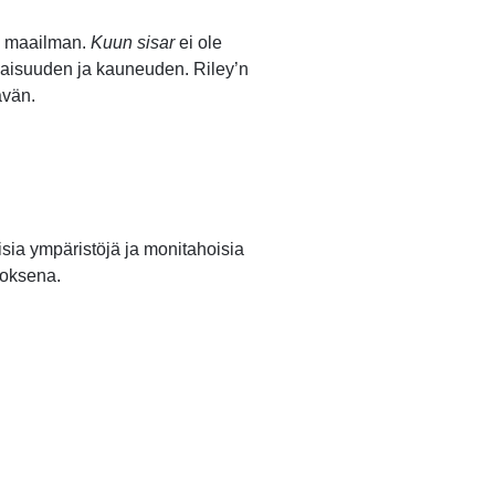
ri maailman.
Kuun sisar
ei ole
tkaisuuden ja kauneuden. Riley’n
ävän.
lisia ympäristöjä ja monitahoisia
eoksena.