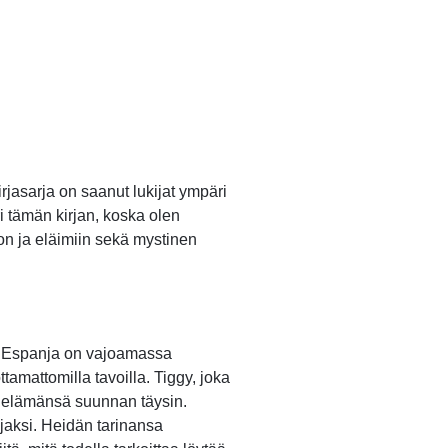
rjasarja on saanut lukijat ympäri
i tämän kirjan, koska olen
oon ja eläimiin sekä mystinen
kun Espanja on vajoamassa
tamattomilla tavoilla. Tiggy, joka
n elämänsä suunnan täysin.
aksi. Heidän tarinansa