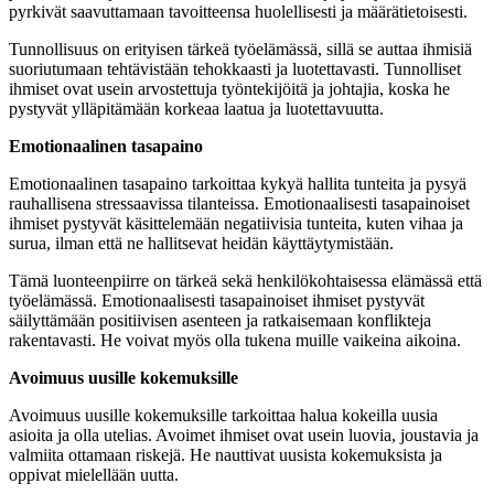
pyrkivät saavuttamaan tavoitteensa huolellisesti ja määrätietoisesti.
Tunnollisuus on erityisen tärkeä työelämässä, sillä se auttaa ihmisiä
suoriutumaan tehtävistään tehokkaasti ja luotettavasti. Tunnolliset
ihmiset ovat usein arvostettuja työntekijöitä ja johtajia, koska he
pystyvät ylläpitämään korkeaa laatua ja luotettavuutta.
Emotionaalinen tasapaino
Emotionaalinen tasapaino tarkoittaa kykyä hallita tunteita ja pysyä
rauhallisena stressaavissa tilanteissa. Emotionaalisesti tasapainoiset
ihmiset pystyvät käsittelemään negatiivisia tunteita, kuten vihaa ja
surua, ilman että ne hallitsevat heidän käyttäytymistään.
Tämä luonteenpiirre on tärkeä sekä henkilökohtaisessa elämässä että
työelämässä. Emotionaalisesti tasapainoiset ihmiset pystyvät
säilyttämään positiivisen asenteen ja ratkaisemaan konflikteja
rakentavasti. He voivat myös olla tukena muille vaikeina aikoina.
Avoimuus uusille kokemuksille
Avoimuus uusille kokemuksille tarkoittaa halua kokeilla uusia
asioita ja olla utelias. Avoimet ihmiset ovat usein luovia, joustavia ja
valmiita ottamaan riskejä. He nauttivat uusista kokemuksista ja
oppivat mielellään uutta.