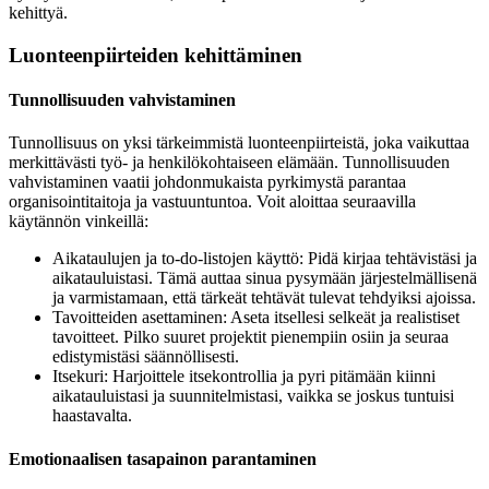
kehittyä.
Luonteenpiirteiden kehittäminen
Tunnollisuuden vahvistaminen
Tunnollisuus on yksi tärkeimmistä luonteenpiirteistä, joka vaikuttaa
merkittävästi työ- ja henkilökohtaiseen elämään. Tunnollisuuden
vahvistaminen vaatii johdonmukaista pyrkimystä parantaa
organisointitaitoja ja vastuuntuntoa. Voit aloittaa seuraavilla
käytännön vinkeillä:
Aikataulujen ja to-do-listojen käyttö: Pidä kirjaa tehtävistäsi ja
aikatauluistasi. Tämä auttaa sinua pysymään järjestelmällisenä
ja varmistamaan, että tärkeät tehtävät tulevat tehdyiksi ajoissa.
Tavoitteiden asettaminen: Aseta itsellesi selkeät ja realistiset
tavoitteet. Pilko suuret projektit pienempiin osiin ja seuraa
edistymistäsi säännöllisesti.
Itsekuri: Harjoittele itsekontrollia ja pyri pitämään kiinni
aikatauluistasi ja suunnitelmistasi, vaikka se joskus tuntuisi
haastavalta.
Emotionaalisen tasapainon parantaminen