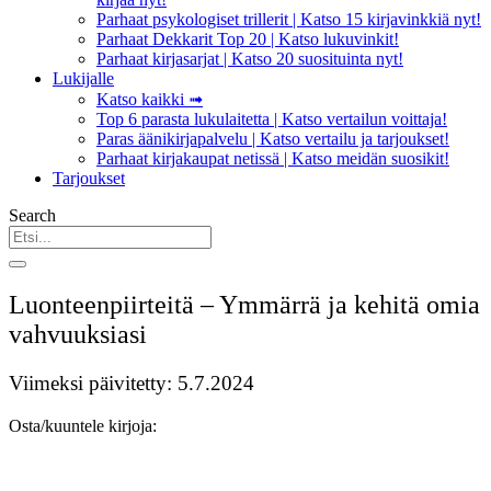
Parhaat psykologiset trillerit | Katso 15 kirjavinkkiä nyt!
Parhaat Dekkarit Top 20 | Katso lukuvinkit!
Parhaat kirjasarjat | Katso 20 suosituinta nyt!
Lukijalle
Katso kaikki ➟
Top 6 parasta lukulaitetta | Katso vertailun voittaja!
Paras äänikirjapalvelu | Katso vertailu ja tarjoukset!
Parhaat kirjakaupat netissä | Katso meidän suosikit!
Tarjoukset
Search
Luonteenpiirteitä – Ymmärrä ja kehitä omia
vahvuuksiasi
Viimeksi päivitetty: 5.7.2024
Osta/kuuntele kirjoja: