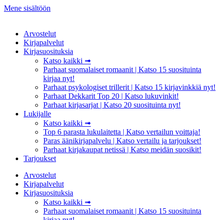
Mene sisältöön
Arvostelut
Kirjapalvelut
Kirjasuosituksia
Katso kaikki ➟
Parhaat suomalaiset romaanit | Katso 15 suosituinta
kirjaa nyt!
Parhaat psykologiset trillerit | Katso 15 kirjavinkkiä nyt!
Parhaat Dekkarit Top 20 | Katso lukuvinkit!
Parhaat kirjasarjat | Katso 20 suosituinta nyt!
Lukijalle
Katso kaikki ➟
Top 6 parasta lukulaitetta | Katso vertailun voittaja!
Paras äänikirjapalvelu | Katso vertailu ja tarjoukset!
Parhaat kirjakaupat netissä | Katso meidän suosikit!
Tarjoukset
Arvostelut
Kirjapalvelut
Kirjasuosituksia
Katso kaikki ➟
Parhaat suomalaiset romaanit | Katso 15 suosituinta
kirjaa nyt!