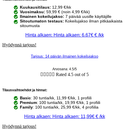
Kuukausitilaus:
12,99 €/kk
Vuosimaksu:
59,99 € (noin 4,99 €/kk)
Ilmainen kokeilujakso:
7 päivää uusille käyttäjille
Sitoutumaton testaus:
Kokeilujakso ilman pitkäaikaista
sitoumusta
Hinta alkaen: Hinta alkaen: 6.67€ € /kk
Hyödynnä tarjous!
Tarjous: 14 päivän ilmainen kokeilujakso
Arvosana: 4.5/5





Rated 4.5 out of 5
Tilausvaihtoehdot ja hinnat:
Basic
: 30 tuntia/kk, 11,99 €/kk, 1 profiili
Premium
: 100 tuntia/kk, 19,99 €/kk, 1 profiili
Family
: 100 tuntia/kk, 25,99 €/kk, 4 profiilia
Hinta alkaen: Hinta alkaen: 11,99€ € /kk
Hyödynnä tarjous!