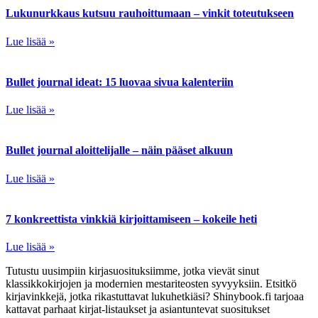
Lukunurkkaus kutsuu rauhoittumaan – vinkit toteutukseen
Lue lisää »
Bullet journal ideat: 15 luovaa sivua kalenteriin
Lue lisää »
Bullet journal aloittelijalle – näin pääset alkuun
Lue lisää »
7 konkreettista vinkkiä kirjoittamiseen – kokeile heti
Lue lisää »
Tutustu uusimpiin kirjasuosituksiimme, jotka vievät sinut
klassikkokirjojen ja modernien mestariteosten syvyyksiin. Etsitkö
kirjavinkkejä, jotka rikastuttavat lukuhetkiäsi? Shinybook.fi tarjoaa
kattavat parhaat kirjat-listaukset ja asiantuntevat suositukset