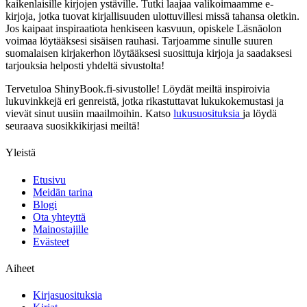
kaikenlaisille kirjojen ystäville. Tutki laajaa valikoimaamme e-
kirjoja, jotka tuovat kirjallisuuden ulottuvillesi missä tahansa oletkin.
Jos kaipaat inspiraatiota henkiseen kasvuun, opiskele Läsnäolon
voimaa löytääksesi sisäisen rauhasi. Tarjoamme sinulle suuren
suomalaisen kirjakerhon löytääksesi suosittuja kirjoja ja saadaksesi
tarjouksia helposti yhdeltä sivustolta!
Tervetuloa ShinyBook.fi-sivustolle! Löydät meiltä inspiroivia
lukuvinkkejä eri genreistä, jotka rikastuttavat lukukokemustasi ja
vievät sinut uusiin maailmoihin. Katso
lukusuosituksia
ja löydä
seuraava suosikkikirjasi meiltä!
Yleistä
Etusivu
Meidän tarina
Blogi
Ota yhteyttä
Mainostajille
Evästeet
Aiheet
Kirjasuosituksia