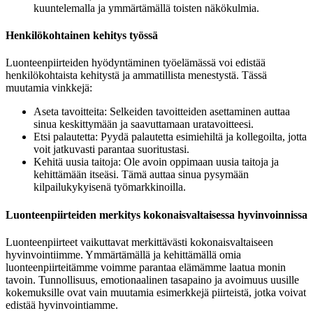
kuuntelemalla ja ymmärtämällä toisten näkökulmia.
Henkilökohtainen kehitys työssä
Luonteenpiirteiden hyödyntäminen työelämässä voi edistää
henkilökohtaista kehitystä ja ammatillista menestystä. Tässä
muutamia vinkkejä:
Aseta tavoitteita: Selkeiden tavoitteiden asettaminen auttaa
sinua keskittymään ja saavuttamaan uratavoitteesi.
Etsi palautetta: Pyydä palautetta esimiehiltä ja kollegoilta, jotta
voit jatkuvasti parantaa suoritustasi.
Kehitä uusia taitoja: Ole avoin oppimaan uusia taitoja ja
kehittämään itseäsi. Tämä auttaa sinua pysymään
kilpailukykyisenä työmarkkinoilla.
Luonteenpiirteiden merkitys kokonaisvaltaisessa hyvinvoinnissa
Luonteenpiirteet vaikuttavat merkittävästi kokonaisvaltaiseen
hyvinvointiimme. Ymmärtämällä ja kehittämällä omia
luonteenpiirteitämme voimme parantaa elämämme laatua monin
tavoin. Tunnollisuus, emotionaalinen tasapaino ja avoimuus uusille
kokemuksille ovat vain muutamia esimerkkejä piirteistä, jotka voivat
edistää hyvinvointiamme.