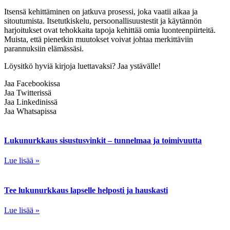
Itsensä kehittäminen on jatkuva prosessi, joka vaatii aikaa ja
sitoutumista. Itsetutkiskelu, persoonallisuustestit ja käytännön
harjoitukset ovat tehokkaita tapoja kehittää omia luonteenpiirteitä.
Muista, että pienetkin muutokset voivat johtaa merkittäviin
parannuksiin elämässäsi.
Löysitkö hyviä kirjoja luettavaksi? Jaa ystävälle!
Jaa Facebookissa
Jaa Twitterissä
Jaa Linkedinissä
Jaa Whatsapissa
Lukunurkkaus sisustusvinkit – tunnelmaa ja toimivuutta
Lue lisää »
Tee lukunurkkaus lapselle helposti ja hauskasti
Lue lisää »