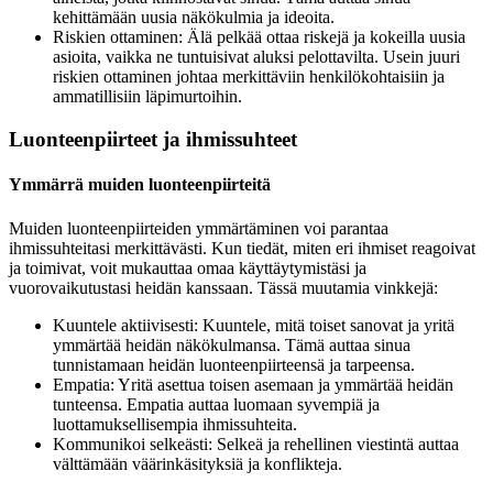
kehittämään uusia näkökulmia ja ideoita.
Riskien ottaminen: Älä pelkää ottaa riskejä ja kokeilla uusia
asioita, vaikka ne tuntuisivat aluksi pelottavilta. Usein juuri
riskien ottaminen johtaa merkittäviin henkilökohtaisiin ja
ammatillisiin läpimurtoihin.
Luonteenpiirteet ja ihmissuhteet
Ymmärrä muiden luonteenpiirteitä
Muiden luonteenpiirteiden ymmärtäminen voi parantaa
ihmissuhteitasi merkittävästi. Kun tiedät, miten eri ihmiset reagoivat
ja toimivat, voit mukauttaa omaa käyttäytymistäsi ja
vuorovaikutustasi heidän kanssaan. Tässä muutamia vinkkejä:
Kuuntele aktiivisesti: Kuuntele, mitä toiset sanovat ja yritä
ymmärtää heidän näkökulmansa. Tämä auttaa sinua
tunnistamaan heidän luonteenpiirteensä ja tarpeensa.
Empatia: Yritä asettua toisen asemaan ja ymmärtää heidän
tunteensa. Empatia auttaa luomaan syvempiä ja
luottamuksellisempia ihmissuhteita.
Kommunikoi selkeästi: Selkeä ja rehellinen viestintä auttaa
välttämään väärinkäsityksiä ja konflikteja.