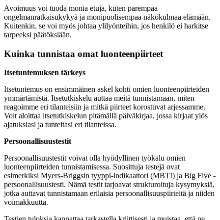
Avoimuus voi tuoda monia etuja, kuten parempaa
ongelmanratkaisukykyä ja monipuolisempaa näkökulmaa elämään.
Kuitenkin, se voi myös johtaa ylilyönteihin, jos henkilö ei harkitse
tarpeeksi päätöksiään.
Kuinka tunnistaa omat luonteenpiirteet
Itsetuntemuksen tärkeys
Itsetuntemus on ensimmäinen askel kohti omien luonteenpiirteiden
ymmärtämistä. Itsetutkiskelu auttaa meitä tunnistamaan, miten
reagoimme eri tilanteisiin ja mitkä piirteet korostuvat arjessamme.
Voit aloittaa itsetutkiskelun pitämällä päiväkirjaa, jossa kirjaat ylös
ajatuksiasi ja tunteitasi eri tilanteissa.
Persoonallisuustestit
Persoonallisuustestit voivat olla hyödyllinen työkalu omien
luonteenpiirteiden tunnistamisessa. Suosittuja testejä ovat
esimerkiksi Myers-Briggsin tyyppi-indikaattori (MBTI) ja Big Five -
persoonallisuustesti. Nämä testit tarjoavat strukturoituja kysymyksiä,
jotka auttavat tunnistamaan erilaisia persoonallisuuspiirteitä ja niiden
voimakkuutta.
Testien tuloksia kannattaa tarkastella kriittisesti ja muistaa, että ne