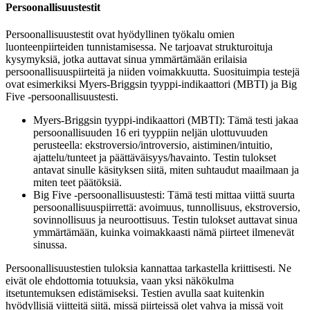
Persoonallisuustestit
Persoonallisuustestit ovat hyödyllinen työkalu omien
luonteenpiirteiden tunnistamisessa. Ne tarjoavat strukturoituja
kysymyksiä, jotka auttavat sinua ymmärtämään erilaisia
persoonallisuuspiirteitä ja niiden voimakkuutta. Suosituimpia testejä
ovat esimerkiksi Myers-Briggsin tyyppi-indikaattori (MBTI) ja Big
Five -persoonallisuustesti.
Myers-Briggsin tyyppi-indikaattori (MBTI): Tämä testi jakaa
persoonallisuuden 16 eri tyyppiin neljän ulottuvuuden
perusteella: ekstroversio/introversio, aistiminen/intuitio,
ajattelu/tunteet ja päättäväisyys/havainto. Testin tulokset
antavat sinulle käsityksen siitä, miten suhtaudut maailmaan ja
miten teet päätöksiä.
Big Five -persoonallisuustesti: Tämä testi mittaa viittä suurta
persoonallisuuspiirrettä: avoimuus, tunnollisuus, ekstroversio,
sovinnollisuus ja neuroottisuus. Testin tulokset auttavat sinua
ymmärtämään, kuinka voimakkaasti nämä piirteet ilmenevät
sinussa.
Persoonallisuustestien tuloksia kannattaa tarkastella kriittisesti. Ne
eivät ole ehdottomia totuuksia, vaan yksi näkökulma
itsetuntemuksen edistämiseksi. Testien avulla saat kuitenkin
hyödyllisiä viitteitä siitä, missä piirteissä olet vahva ja missä voit