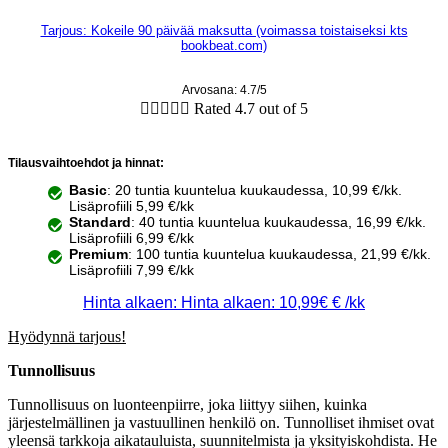
Tarjous: Kokeile 90 päivää maksutta (voimassa toistaiseksi kts
bookbeat.com)
Arvosana: 4.7/5





Rated 4.7 out of 5
Tilausvaihtoehdot ja hinnat:
Basic
: 20 tuntia kuuntelua kuukaudessa, 10,99 €/kk.
Lisäprofiili 5,99 €/kk
Standard
: 40 tuntia kuuntelua kuukaudessa, 16,99 €/kk.
Lisäprofiili 6,99 €/kk
Premium
: 100 tuntia kuuntelua kuukaudessa, 21,99 €/kk.
Lisäprofiili 7,99 €/kk
Hinta alkaen: Hinta alkaen: 10,99€ € /kk
Hyödynnä tarjous!
Tunnollisuus
Tunnollisuus on luonteenpiirre, joka liittyy siihen, kuinka
järjestelmällinen ja vastuullinen henkilö on. Tunnolliset ihmiset ovat
yleensä tarkkoja aikatauluista, suunnitelmista ja yksityiskohdista. He