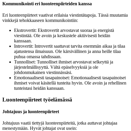
Kommunikointi eri luonteenpiirteiden kanssa
Eri luonteenpiirteet vaativat erilaisia viestintätapoja. Tässä muutamia
vinkkejä tehokkaaseen kommunikointiin:
Ekstrovertit: Ekstrovertit arvostavat suoraa ja energistä
viestintää. Ole avoin ja keskustele aktiivisesti heidän
kanssaan.
Introvertit: Introvertit saattavat tarvita enemmän aikaa ja tilaa
ajatustensa ilmaisuun. Ole kärsivällinen ja anna heille tilaa
puhua omassa tahdissaan.
Tunnolliset: Tunnolliset ihmiset arvostavat selkeyttä ja
järjestelmällisyyttä. Vältä epäselvyyksiä ja ole
johdonmukainen viestinnässäsi.
Emotionaalisesti tasapainoiset: Emotionaalisesti tasapainoiset
ihmiset voivat käsitellä tunteita hyvin. Ole avoin ja rehellinen
tunteistasi heidän kanssaan.
Luonteenpiirteet työelämässä
Johtajuus ja luonteenpiirteet
Johtajuus vaatii tiettyjä luonteenpiirteitä, jotka auttavat johtajaa
menestymään. Hyvät johtajat ovat usein: