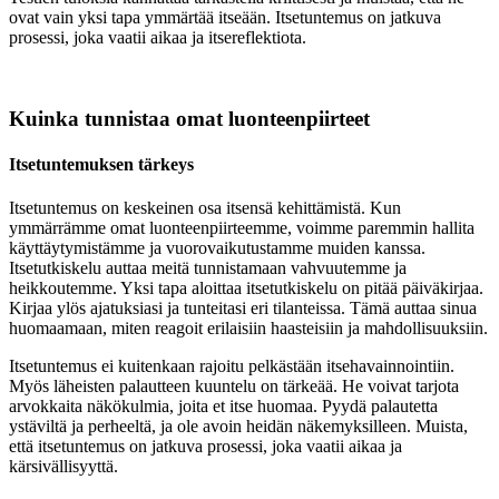
ovat vain yksi tapa ymmärtää itseään. Itsetuntemus on jatkuva
prosessi, joka vaatii aikaa ja itsereflektiota.
Kuinka tunnistaa omat luonteenpiirteet
Itsetuntemuksen tärkeys
Itsetuntemus on keskeinen osa itsensä kehittämistä. Kun
ymmärrämme omat luonteenpiirteemme, voimme paremmin hallita
käyttäytymistämme ja vuorovaikutustamme muiden kanssa.
Itsetutkiskelu auttaa meitä tunnistamaan vahvuutemme ja
heikkoutemme. Yksi tapa aloittaa itsetutkiskelu on pitää päiväkirjaa.
Kirjaa ylös ajatuksiasi ja tunteitasi eri tilanteissa. Tämä auttaa sinua
huomaamaan, miten reagoit erilaisiin haasteisiin ja mahdollisuuksiin.
Itsetuntemus ei kuitenkaan rajoitu pelkästään itsehavainnointiin.
Myös läheisten palautteen kuuntelu on tärkeää. He voivat tarjota
arvokkaita näkökulmia, joita et itse huomaa. Pyydä palautetta
ystäviltä ja perheeltä, ja ole avoin heidän näkemyksilleen. Muista,
että itsetuntemus on jatkuva prosessi, joka vaatii aikaa ja
kärsivällisyyttä.