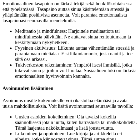
Emotionaalinen tasapaino on tärkeä tekijä sekä henkilökohtaisessa
että työelämässä. Tasapaino auttaa sinua käsittelemään stressiä ja
ylläpitämään positiivista asennetta. Voit parantaa emotionaalista
tasapainoasi seuraavilla menetelmillä:
Meditaatio ja mindfulness: Harjoittele meditaatiota tai
mindfulnessia päivittäin. Ne auttavat sinua rentoutumaan ja
keskittymään nykyhetkeen.
Fyysinen aktiivisuus: Liikunta auttaa vähentämään stressiä ja
parantamaan mielialaa. Etsi liikuntamuoto, josta nautit ja tee
siitä osa arkeasi.
Tukiverkoston rakentaminen: Ympäröi itsesi ihmisillä, jotka
tukevat sinua ja joihin voit luottaa. Sosiaalinen tuki on tärkeää
emotionaalisen hyvinvoinnin kannalta.
Avoimuuden lisääminen
Avoimuus uusille kokemuksille voi rikastuttaa elämääsi ja avata
uusia mahdollisuuksia. Voit lisätä avoimuuttasi seuraavilla tavoilla:
Uusien asioiden kokeileminen: Ota tavaksi kokeilla
säännöllisesti jotain uutta, kuten harrastusta tai matkakohdetta.
Tämä laajentaa näkökulmaasi ja lisää joustavuutta.
Lukeminen ja oppiminen: Lue kirjoja ja artikkeleita eri
aiheista, jotka kiinnostavat sinua. Tämä auttaa sinua