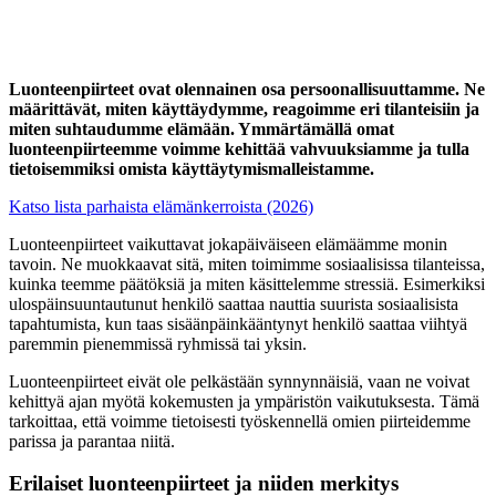
Luonteenpiirteet ovat olennainen osa persoonallisuuttamme. Ne
määrittävät, miten käyttäydymme, reagoimme eri tilanteisiin ja
miten suhtaudumme elämään. Ymmärtämällä omat
luonteenpiirteemme voimme kehittää vahvuuksiamme ja tulla
tietoisemmiksi omista käyttäytymismalleistamme.
Katso lista parhaista elämänkerroista (2026)
Luonteenpiirteet vaikuttavat jokapäiväiseen elämäämme monin
tavoin. Ne muokkaavat sitä, miten toimimme sosiaalisissa tilanteissa,
kuinka teemme päätöksiä ja miten käsittelemme stressiä. Esimerkiksi
ulospäinsuuntautunut henkilö saattaa nauttia suurista sosiaalisista
tapahtumista, kun taas sisäänpäinkääntynyt henkilö saattaa viihtyä
paremmin pienemmissä ryhmissä tai yksin.
Luonteenpiirteet eivät ole pelkästään synnynnäisiä, vaan ne voivat
kehittyä ajan myötä kokemusten ja ympäristön vaikutuksesta. Tämä
tarkoittaa, että voimme tietoisesti työskennellä omien piirteidemme
parissa ja parantaa niitä.
Erilaiset luonteenpiirteet ja niiden merkitys