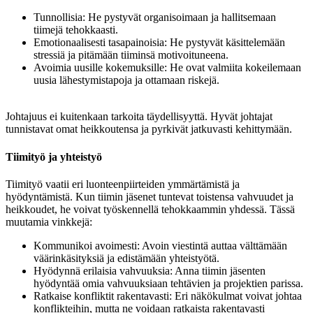
Tunnollisia: He pystyvät organisoimaan ja hallitsemaan
tiimejä tehokkaasti.
Emotionaalisesti tasapainoisia: He pystyvät käsittelemään
stressiä ja pitämään tiiminsä motivoituneena.
Avoimia uusille kokemuksille: He ovat valmiita kokeilemaan
uusia lähestymistapoja ja ottamaan riskejä.
Johtajuus ei kuitenkaan tarkoita täydellisyyttä. Hyvät johtajat
tunnistavat omat heikkoutensa ja pyrkivät jatkuvasti kehittymään.
Tiimityö ja yhteistyö
Tiimityö vaatii eri luonteenpiirteiden ymmärtämistä ja
hyödyntämistä. Kun tiimin jäsenet tuntevat toistensa vahvuudet ja
heikkoudet, he voivat työskennellä tehokkaammin yhdessä. Tässä
muutamia vinkkejä:
Kommunikoi avoimesti: Avoin viestintä auttaa välttämään
väärinkäsityksiä ja edistämään yhteistyötä.
Hyödynnä erilaisia vahvuuksia: Anna tiimin jäsenten
hyödyntää omia vahvuuksiaan tehtävien ja projektien parissa.
Ratkaise konfliktit rakentavasti: Eri näkökulmat voivat johtaa
konflikteihin, mutta ne voidaan ratkaista rakentavasti