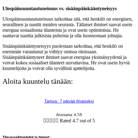
Ulospäinsuuntautuneisuus vs. sisäänpäinkääntyneisyys
Ulospäinsuuntautuneisuus tarkoittaa sitä, että henkilö on energinen,
seurallinen ja nauttii muiden seurasta. Tällaiset ihmiset saavat usein
energiaa sosiaalisista tilanteista ja ovat usein optimistisia. He
saattavat nauttia julkisista puheista ja olla luonnostaan johtajia.
Sisäänpäinkääntyneisyys puolestaan tarkoittaa, että henkilö on
enemmän varautunut ja viihtyy omissa oloissaan.
Sisäänpäinkääntyneet ihmiset saavat energiaa yksinäisyydestä ja
voivat kokea sosiaaliset tilanteet uuvuttavina. He ovat usein hyviä
kuuntelijoita ja voivat olla syvällisiä ajattelijoita.
Aloita kuuntelu tänään:
Tarjous: 7 päivää ilmaiseksi
Arvosana: 4.7/5





Rated 4.7 out of 5
Tilausvaihtoehdot ja hinnat: