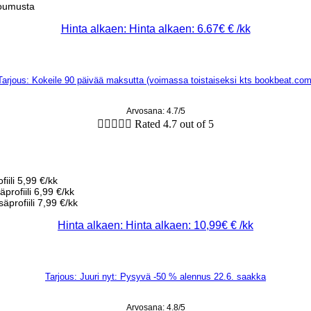
toumusta
Hinta alkaen: Hinta alkaen: 6.67€ € /kk
Tarjous: Kokeile 90 päivää maksutta (voimassa toistaiseksi kts bookbeat.com
Arvosana: 4.7/5





Rated 4.7 out of 5
iili 5,99 €/kk
profiili 6,99 €/kk
äprofiili 7,99 €/kk
Hinta alkaen: Hinta alkaen: 10,99€ € /kk
Tarjous: Juuri nyt: Pysyvä -50 % alennus 22.6. saakka
Arvosana: 4.8/5