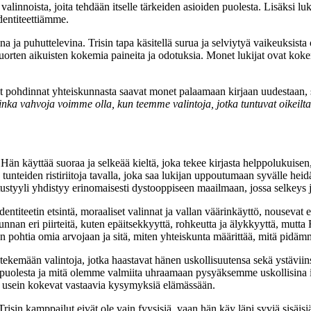
alinnoista, joita tehdään itselle tärkeiden asioiden puolesta. Lisäksi luk
dentiteettiämme.
na ja puhuttelevina. Trisin tapa käsitellä surua ja selviytyä vaikeuksi
uorten aikuisten kokemia paineita ja odotuksia. Monet lukijat ovat koke
iset pohdinnat yhteiskunnasta saavat monet palaamaan kirjaan uudestaan, 
 kuinka vahvoja voimme olla, kun teemme valintoja, jotka tuntuvat oike
 Hän käyttää suoraa ja selkeää kieltä, joka tekee kirjasta helppolukuisen
 tunteiden ristiriitoja tavalla, joka saa lukijan uppoutumaan syvälle h
joitustyyli yhdistyy erinomaisesti dystooppiseen maailmaan, jossa selkeys
iteetin etsintä, moraaliset valinnat ja vallan väärinkäyttö, nousevat e
nnan eri piirteitä, kuten epäitsekkyyttä, rohkeutta ja älykkyyttä, mutta
en pohtia omia arvojaan ja sitä, miten yhteiskunta määrittää, mitä pidäm
i tekemään valintoja, jotka haastavat hänen uskollisuutensa sekä ystävii
 puolesta ja mitä olemme valmiita uhraamaan pysyäksemme uskollisina 
otka usein kokevat vastaavia kysymyksiä elämässään.
isin kamppailut eivät ole vain fyysisiä, vaan hän käy läpi syviä sisäisi