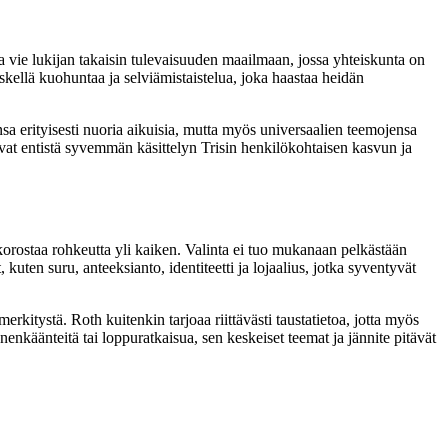
ja vie lukijan takaisin tulevaisuuden maailmaan, jossa yhteiskunta on
eskellä kuohuntaa ja selviämistaistelua, joka haastaa heidän
sa erityisesti nuoria aikuisia, mutta myös universaalien teemojensa
aavat entistä syvemmän käsittelyn Trisin henkilökohtaisen kasvun ja
korostaa rohkeutta yli kaiken. Valinta ei tuo mukanaan pelkästään
ten suru, anteeksianto, identiteetti ja lojaalius, jotka syventyvät
kitystä. Roth kuitenkin tarjoaa riittävästi taustatietoa, jotta myös
nenkäänteitä tai loppuratkaisua, sen keskeiset teemat ja jännite pitävät