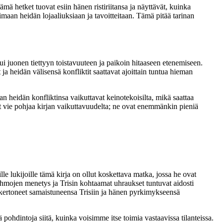
ä hetket tuovat esiin hänen ristiriitansa ja näyttävät, kuinka
imaan heidän lojaaliuksiaan ja tavoitteitaan. Tämä pitää tarinan
i juonen tiettyyn toistavuuteen ja paikoin hitaaseen etenemiseen.
ja heidän välisensä konfliktit saattavat ajoittain tuntua hieman
aan heidän konfliktinsa vaikuttavat keinotekoisilta, mikä saattaa
t vie pohjaa kirjan vaikuttavuudelta; ne ovat enemmänkin pieniä
e lukijoille tämä kirja on ollut koskettava matka, jossa he ovat
hahmojen menetys ja Trisin kohtaamat uhraukset tuntuvat aidosti
vat kertoneet samaistuneensa Trisiin ja hänen pyrkimykseensä
 pohdintoja siitä, kuinka voisimme itse toimia vastaavissa tilanteissa.