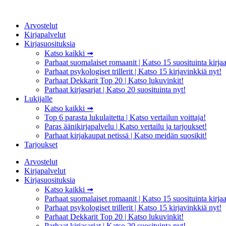
Mene
sisältöön
Arvostelut
Kirjapalvelut
Kirjasuosituksia
Katso kaikki ➟
Parhaat suomalaiset romaanit | Katso 15 suosituinta kirjaa
Parhaat psykologiset trillerit | Katso 15 kirjavinkkiä nyt!
Parhaat Dekkarit Top 20 | Katso lukuvinkit!
Parhaat kirjasarjat | Katso 20 suosituinta nyt!
Lukijalle
Katso kaikki ➟
Top 6 parasta lukulaitetta | Katso vertailun voittaja!
Paras äänikirjapalvelu | Katso vertailu ja tarjoukset!
Parhaat kirjakaupat netissä | Katso meidän suosikit!
Tarjoukset
Arvostelut
Kirjapalvelut
Kirjasuosituksia
Katso kaikki ➟
Parhaat suomalaiset romaanit | Katso 15 suosituinta kirjaa
Parhaat psykologiset trillerit | Katso 15 kirjavinkkiä nyt!
Parhaat Dekkarit Top 20 | Katso lukuvinkit!
Parhaat kirjasarjat | Katso 20 suosituinta nyt!