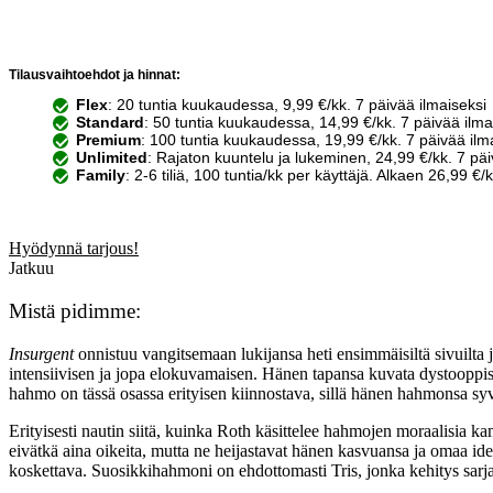
Tilausvaihtoehdot ja hinnat:
Flex
: 20 tuntia kuukaudessa, 9,99 €/kk. 7 päivää ilmaiseksi
Standard
: 50 tuntia kuukaudessa, 14,99 €/kk. 7 päivää ilma
Premium
: 100 tuntia kuukaudessa, 19,99 €/kk. 7 päivää ilm
Unlimited
: Rajaton kuuntelu ja lukeminen, 24,99 €/kk. 7 päi
Family
: 2-6 tiliä, 100 tuntia/kk per käyttäjä. Alkaen 26,99 €/
Hyödynnä tarjous!
Jatkuu
Mistä pidimme:
Insurgent
onnistuu vangitsemaan lukijansa heti ensimmäisiltä sivuilta 
intensiivisen ja jopa elokuvamaisen. Hänen tapansa kuvata dystooppista
hahmo on tässä osassa erityisen kiinnostava, sillä hänen hahmonsa s
Erityisesti nautin siitä, kuinka Roth käsittelee hahmojen moraalisia kamp
eivätkä aina oikeita, mutta ne heijastavat hänen kasvuansa ja omaa id
koskettava. Suosikkihahmoni on ehdottomasti Tris, jonka kehitys sarja