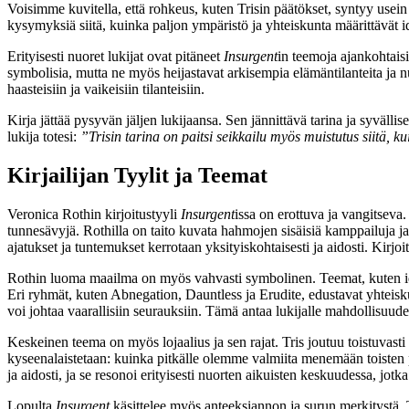
Voisimme kuvitella, että rohkeus, kuten Trisin päätökset, syntyy usein v
kysymyksiä siitä, kuinka paljon ympäristö ja yhteiskunta määrittävät i
Erityisesti nuoret lukijat ovat pitäneet
Insurgent
in teemoja ajankohtaisi
symbolisia, mutta ne myös heijastavat arkisempia elämäntilanteita ja n
haasteisiin ja vaikeisiin tilanteisiin.
Kirja jättää pysyvän jäljen lukijaansa. Sen jännittävä tarina ja syväll
lukija totesi:
”Trisin tarina on paitsi seikkailu myös muistutus siitä,
Kirjailijan Tyylit ja Teemat
Veronica Rothin kirjoitustyyli
Insurgent
issa on erottuva ja vangitseva.
tunnesävyjä. Rothilla on taito kuvata hahmojen sisäisiä kamppailuja ja
ajatukset ja tuntemukset kerrotaan yksityiskohtaisesti ja aidosti. Kir
Rothin luoma maailma on myös vahvasti symbolinen. Teemat, kuten ident
Eri ryhmät, kuten Abnegation, Dauntless ja Erudite, edustavat yhteisku
voi johtaa vaarallisiin seurauksiin. Tämä antaa lukijalle mahdollisuud
Keskeinen teema on myös lojaalius ja sen rajat. Tris joutuu toistuvast
kyseenalaistetaan: kuinka pitkälle olemme valmiita menemään toisten
ja aidosti, ja se resonoi erityisesti nuorten aikuisten keskuudessa, j
Lopulta
Insurgent
käsittelee myös anteeksiannon ja surun merkitystä. Tr