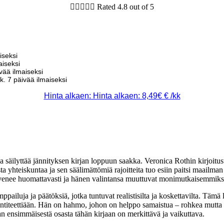





Rated 4.8 out of 5
iseksi
aiseksi
vää ilmaiseksi
kk. 7 päivää ilmaiseksi
Hinta alkaen: Hinta alkaen: 8,49€ € /kk
ja säilyttää jännityksen kirjan loppuun saakka. Veronica Rothin kirjoitu
 yhteiskuntaa ja sen säälimättömiä rajoitteita tuo esiin paitsi maailma
yvenee huomattavasti ja hänen valintansa muuttuvat monimutkaisemmiks
pailuja ja päätöksiä, jotka tuntuvat realistisilta ja koskettavilta. Tämä lu
entiteettiään. Hän on hahmo, johon on helppo samaistua – rohkea mutta 
n ensimmäisestä osasta tähän kirjaan on merkittävä ja vaikuttava.