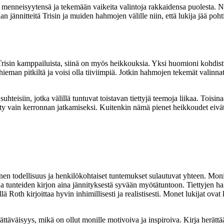
n menneisyytensä ja tekemään vaikeita valintoja rakkaidensa puolesta. Näm
 jännitteitä Trisin ja muiden hahmojen välille niin, että lukija jää poht
Trisin kamppailuista, siinä on myös heikkouksia. Yksi huomioni kohdistu
ieman pitkiltä ja voisi olla tiiviimpiä. Jotkin hahmojen tekemät valinnat 
hteisiin, jotka välillä tuntuvat toistavan tiettyjä teemoja liikaa. Toisin
tty vain kerronnan jatkamiseksi. Kuitenkin nämä pienet heikkoudet eivä
en todellisuus ja henkilökohtaiset tuntemukset sulautuvat yhteen. Monill
ikana tunteiden kirjon aina jännityksestä syvään myötätuntoon. Tiettyjen 
lä Roth kirjoittaa hyvin inhimillisesti ja realistisesti. Monet lukijat o
ttäväisyys, mikä on ollut monille motivoiva ja inspiroiva. Kirja herättää