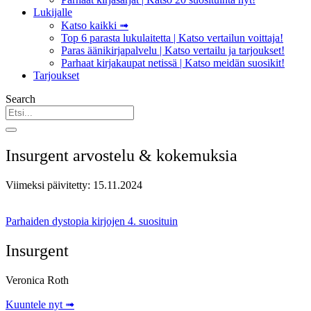
Lukijalle
Katso kaikki ➟
Top 6 parasta lukulaitetta | Katso vertailun voittaja!
Paras äänikirjapalvelu | Katso vertailu ja tarjoukset!
Parhaat kirjakaupat netissä | Katso meidän suosikit!
Tarjoukset
Search
Insurgent arvostelu & kokemuksia
Viimeksi päivitetty: 15.11.2024
Parhaiden dystopia kirjojen 4. suosituin
Insurgent
Veronica Roth
Kuuntele nyt ➟