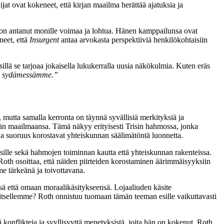
ijat ovat kokeneet, että kirjan maailma herättää ajatuksia ja
sta on antanut monille voimaa ja lohtua. Hänen kamppailunsa ovat
neet, että
Insurgent
antaa arvokasta perspektiiviä henkilökohtaisiin
sillä se tarjoaa jokaisella lukukerralla uusia näkökulmia. Kuten eräs
ilta sydämessämme.”
, mutta samalla kerronta on täynnä syvällisiä merkityksiä ja
eidän maailmaansa. Tämä näkyy erityisesti Trisin hahmossa, jonka
 ja suoruus korostavat yhteiskunnan säälimätöntä luonnetta.
sille sekä hahmojen toiminnan kautta että yhteiskunnan rakenteissa.
 Roth osoittaa, että näiden piirteiden korostaminen äärimmäisyyksiin
me tärkeänä ja toivottavana.
nsä että omaan moraalikäsitykseensä. Lojaaliuden käsite
itsellemme? Roth onnistuu tuomaan tämän teeman esille vaikuttavasti
ä konflikteja ja syyllisyyttä menetyksistä, joita hän on kokenut. Roth