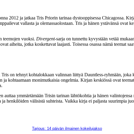
vuonna 2012 ja jatkaa Tris Priorin tarinaa dystooppisessa Chicagossa. Kir
kamppailevat vallasta ja olemassaolostaan. Tris ja hänen ystävänsä ovat k
ien teemojen vuoksi.
Divergent
-sarja on tunnettu kyvystään vetää mukaan
i ovat aiheita, jotka koskettavat laajasti. Toisessa osassa nämä teemat s
un Tris on tehnyt kohtalokkaan valinnan liittyä Dauntless-ryhmään, joka 
 ja kohtaamaan monimutkaisia ongelmia. Kirjan keskiössä ovat teemat, ku
a.
 auttaa ymmärtämään Trisin tarinan lähtökohtia ja hänen valintojensa mer
a henkilöiden välisistä suhteista. Vaikka kirja ei paljasta suurimpia juo
Tarjous: 14 päivän ilmainen kokeilujakso