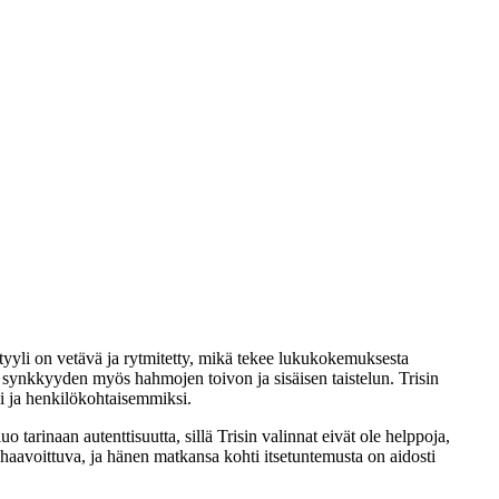
styyli on vetävä ja rytmitetty, mikä tekee lukukokemuksesta
n synkkyyden myös hahmojen toivon ja sisäisen taistelun. Trisin
i ja henkilökohtaisemmiksi.
o tarinaan autenttisuutta, sillä Trisin valinnat eivät ole helppoja,
haavoittuva, ja hänen matkansa kohti itsetuntemusta on aidosti