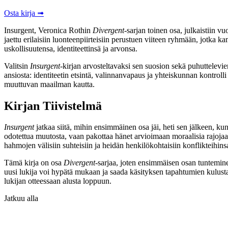
Osta kirja ➟
Insurgent, Veronica Rothin
Divergent
-sarjan toinen osa, julkaistiin 
jaettu erilaisiin luonteenpiirteisiin perustuen viiteen ryhmään, jotka 
uskollisuutensa, identiteettinsä ja arvonsa.
Valitsin
Insurgent
-kirjan arvosteltavaksi sen suosion sekä puhuttelev
ansiosta: identiteetin etsintä, valinnanvapaus ja yhteiskunnan kontroll
muuttuvan maailman kautta.
Kirjan Tiivistelmä
Insurgent
jatkaa siitä, mihin ensimmäinen osa jäi, heti sen jälkeen, k
odotettua muutosta, vaan pakottaa hänet arvioimaan moraalisia rajojaan
hahmojen välisiin suhteisiin ja heidän henkilökohtaisiin konflikteihins
Tämä kirja on osa
Divergent
-sarjaa, joten ensimmäisen osan tunteminen
uusi lukija voi hypätä mukaan ja saada käsityksen tapahtumien kulusta j
lukijan otteessaan alusta loppuun.
Jatkuu alla