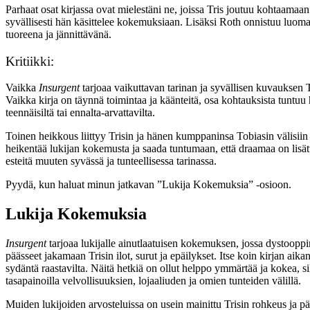
Parhaat osat kirjassa ovat mielestäni ne, joissa Tris joutuu kohtaamaa
syvällisesti hän käsittelee kokemuksiaan. Lisäksi Roth onnistuu luomaan
tuoreena ja jännittävänä.
Kritiikki:
Vaikka
Insurgent
tarjoaa vaikuttavan tarinan ja syvällisen kuvauksen 
Vaikka kirja on täynnä toimintaa ja käänteitä, osa kohtauksista tuntuu h
teennäisiltä tai ennalta-arvattavilta.
Toinen heikkous liittyy Trisin ja hänen kumppaninsa Tobiasin välisiin su
heikentää lukijan kokemusta ja saada tuntumaan, että draamaa on lisä
esteitä muuten syvässä ja tunteellisessa tarinassa.
Pyydä, kun haluat minun jatkavan ”Lukija Kokemuksia” -osioon.
Lukija Kokemuksia
Insurgent
tarjoaa lukijalle ainutlaatuisen kokemuksen, jossa dystooppin
päässeet jakamaan Trisin ilot, surut ja epäilykset. Itse koin kirjan a
sydäntä raastavilta. Näitä hetkiä on ollut helppo ymmärtää ja kokea, sil
tasapainoilla velvollisuuksien, lojaaliuden ja omien tunteiden välillä.
Muiden lukijoiden arvosteluissa on usein mainittu Trisin rohkeus ja pää