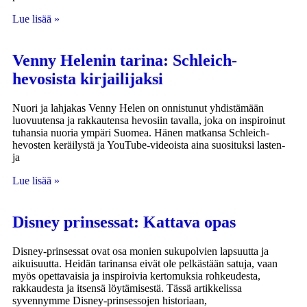
Lue lisää »
Venny Helenin tarina: Schleich-
hevosista kirjailijaksi
Nuori ja lahjakas Venny Helen on onnistunut yhdistämään
luovuutensa ja rakkautensa hevosiin tavalla, joka on inspiroinut
tuhansia nuoria ympäri Suomea. Hänen matkansa Schleich-
hevosten keräilystä ja YouTube-videoista aina suosituksi lasten-
ja
Lue lisää »
Disney prinsessat: Kattava opas
Disney-prinsessat ovat osa monien sukupolvien lapsuutta ja
aikuisuutta. Heidän tarinansa eivät ole pelkästään satuja, vaan
myös opettavaisia ja inspiroivia kertomuksia rohkeudesta,
rakkaudesta ja itsensä löytämisestä. Tässä artikkelissa
syvennymme Disney-prinsessojen historiaan,