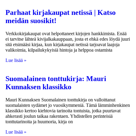
Parhaat kirjakaupat netissä | Katso
meidän suosikit!
Verkkokirjakaupat ovat helpottaneet kirjojen hankkimista. Enää
ei tarvitse lähteä kivijalkakauppaan, josta et ehkä edes löydä juuri
sitä etsimääsi kirjaa, kun kirjakaupat netissä tarjoavat laajoja
valikoimia, kilpailukykyisiä hintoja ja helppoa ostamista
Lue lisää »
Suomalainen tonttukirja: Mauri
Kunnaksen klassikko
Mauri Kunnaksen Suomalainen tonttukirja on valloittanut
suomalaisten sydämet jo vuosikymmeniä. Tämä lämminhenkinen
klassikko kertoo kiehtovia tarinoita tontuista, jotka puurtavat
ahkerasti joulun taikaa rakentaen. Yhdistellen perinteisiä
tonttutarinoita ja huumoria, kirja on
Lue lisää »