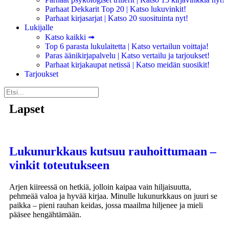
Parhaat Dekkarit Top 20 | Katso lukuvinkit!
Parhaat kirjasarjat | Katso 20 suosituinta nyt!
Lukijalle
Katso kaikki ➟
Top 6 parasta lukulaitetta | Katso vertailun voittaja!
Paras äänikirjapalvelu | Katso vertailu ja tarjoukset!
Parhaat kirjakaupat netissä | Katso meidän suosikit!
Tarjoukset
Lapset
Lukunurkkaus kutsuu rauhoittumaan –
vinkit toteutukseen
Arjen kiireessä on hetkiä, jolloin kaipaa vain hiljaisuutta,
pehmeää valoa ja hyvää kirjaa. Minulle lukunurkkaus on juuri se
paikka – pieni rauhan keidas, jossa maailma hiljenee ja mieli
pääsee hengähtämään.