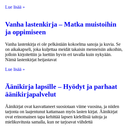
Lue lisää »
Vanha lastenkirja – Matka muistoihin
ja oppimiseen
Vanha lastenkirja ei ole pelkästään kokoelma sanoja ja kuvia. Se
on aikakapseli, joka kuljettaa meidät takaisin menneisiin aikoihin,
jolloin kirjoitettiin ja luettiin hyvin eri tavalla kuin nykyään.
Nämä lastenkirjat heijastavat
Lue lisää »
Äänikirja lapsille – Hyödyt ja parhaat
äänikirjapalvelut
Äänikirjat ovat kasvattaneet suosiotaan viime vuosina, ja niiden
tarjonta on laajentunut kattamaan myös lasten kirjat. Äänikirjat
ovat erinomainen tapa kehittää lapsen kielellisiä taitoja ja
mielikuvitusta samalla, kun ne tarjoavat viihdettä