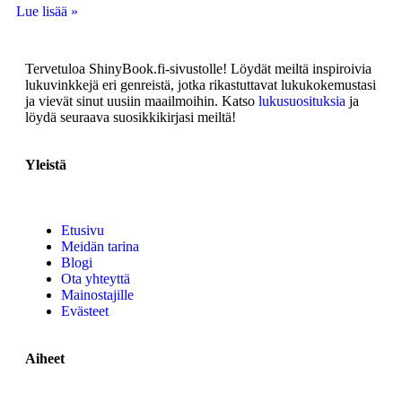
Lue lisää »
Tervetuloa ShinyBook.fi-sivustolle! Löydät meiltä inspiroivia
lukuvinkkejä eri genreistä, jotka rikastuttavat lukukokemustasi
ja vievät sinut uusiin maailmoihin. Katso
lukusuosituksia
ja
löydä seuraava suosikkikirjasi meiltä!
Yleistä
Etusivu
Meidän tarina
Blogi
Ota yhteyttä
Mainostajille
Evästeet
Aiheet