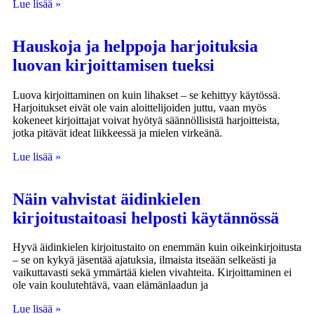
Lue lisää »
Hauskoja ja helppoja harjoituksia
luovan kirjoittamisen tueksi
Luova kirjoittaminen on kuin lihakset – se kehittyy käytössä.
Harjoitukset eivät ole vain aloittelijoiden juttu, vaan myös
kokeneet kirjoittajat voivat hyötyä säännöllisistä harjoitteista,
jotka pitävät ideat liikkeessä ja mielen virkeänä.
Lue lisää »
Näin vahvistat äidinkielen
kirjoitustaitoasi helposti käytännössä
Hyvä äidinkielen kirjoitustaito on enemmän kuin oikeinkirjoitusta
– se on kykyä jäsentää ajatuksia, ilmaista itseään selkeästi ja
vaikuttavasti sekä ymmärtää kielen vivahteita. Kirjoittaminen ei
ole vain koulutehtävä, vaan elämänlaadun ja
Lue lisää »