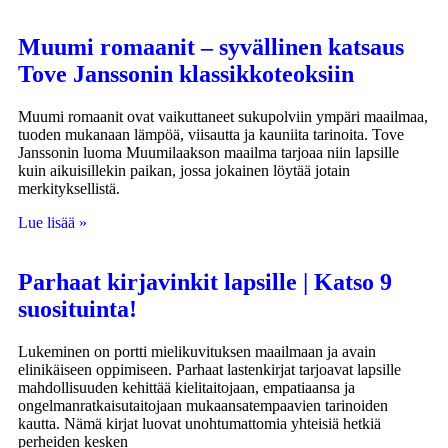
Muumi romaanit – syvällinen katsaus
Tove Janssonin klassikkoteoksiin
Muumi romaanit ovat vaikuttaneet sukupolviin ympäri maailmaa,
tuoden mukanaan lämpöä, viisautta ja kauniita tarinoita. Tove
Janssonin luoma Muumilaakson maailma tarjoaa niin lapsille
kuin aikuisillekin paikan, jossa jokainen löytää jotain
merkityksellistä.
Lue lisää »
Parhaat kirjavinkit lapsille | Katso 9
suosituinta!
Lukeminen on portti mielikuvituksen maailmaan ja avain
elinikäiseen oppimiseen. Parhaat lastenkirjat tarjoavat lapsille
mahdollisuuden kehittää kielitaitojaan, empatiaansa ja
ongelmanratkaisutaitojaan mukaansatempaavien tarinoiden
kautta. Nämä kirjat luovat unohtumattomia yhteisiä hetkiä
perheiden kesken