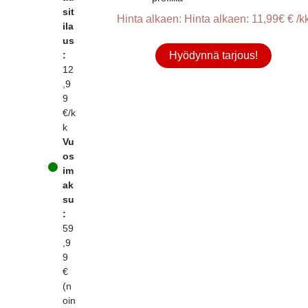
sit
Hinta alkaen: Hinta alkaen: 11,99€ € /k
ila
us
:
Hyödynnä tarjous!
12
,9
9
€/k
k
Vu
os
im
ak
su
:
59
,9
9
€
(n
oin