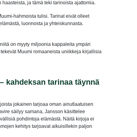
haasteista, ja tämä teki tarinoista ajattomia.
umi-hahmoista tulisi. Tarinat eivät olleet
a elämästä, luonnosta ja yhteiskunnasta.
 niitä on myyty miljoonia kappaleita ympäri
a tekevät Muumi romaaneista uniikkeja kirjallisia
– kahdeksan tarinaa täynnä
oista jokainen tarjoaa oman ainutlaatuisen
vire säilyy samana, Jansson käsittelee
yvällisiä pohdintoja elämästä. Näitä kirjoja ei
mojen kehitys tarjoavat aikuisillekin paljon