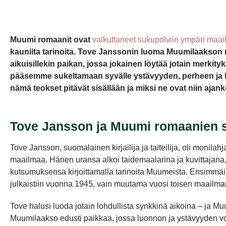
Muumi romaanit ovat
vaikuttaneet sukupolviin ympäri maa
kauniita tarinoita. Tove Janssonin luoma Muumilaakson ma
aikuisillekin paikan, jossa jokainen löytää jotain merkityk
pääsemme sukeltamaan syvälle ystävyyden, perheen ja lu
nämä teokset pitävät sisällään ja miksi ne ovat niin ajan
Tove Jansson ja Muumi romaanien 
Tove Jansson, suomalainen kirjailija ja taiteilija, oli monila
maailmaa. Hänen uransa alkoi taidemaalarina ja kuvittajana, 
kutsumuksensa kirjoittamalla tarinoita Muumeista. Ensimm
julkaistiin vuonna 1945, vain muutama vuosi toisen maailm
Tove halusi luoda jotain lohdullista synkkinä aikoina – ja Mu
Muumilaakso edusti paikkaa, jossa luonnon ja ystävyyden vo