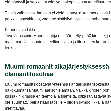
elämäntyyli ja seikkailut toimivat pakopaikkana todellisuuden 
Tässä vaiheessa Jansson ei vielä tiennyt, miten merkittävä Mu
pelkkiä lastenkirjoja, vaan ne sisälsivät syvällistä pohdinta
Kiinnostava fakta:
Tove Janssonin Muumi-kirjoja on käännetty yli 50 kielelle, ja
maailman. Janssonin taiteellinen visio ja filosofinen kerront
teoksia.
Muumi romaanit aikajärjestyksessä 
elämänfilosofiaa
Muumi romaanit koostuvat yhteensä kahdeksasta teoksesta, j
näkökulmansa Muumilaakson elämään. Vaikka kirjojen pohja
kussakin kirjassa eri teemoja ja tilanteita, jotka kuvastavat s
ole suunnattu pelkästään lapsille – niiden symboliikka ja hah
mietittävää.