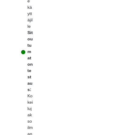
e
kä
ytt
äjil
le
Sit
ou
tu
m
at
on
te
st
au
s:
Ko
kei
luj
ak
so
ilm
an