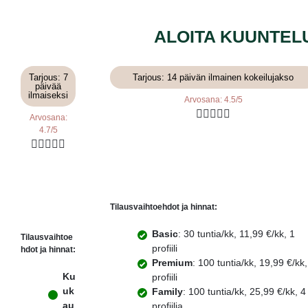
ALOITA KUUNTEL
Tarjous: 7
Tarjous: 14 päivän ilmainen kokeilujakso
päivää
ilmaiseksi
Arvosana: 4.5/5





Arvosana:
4.7/5





Tilausvaihtoehdot ja hinnat:
Basic
: 30 tuntia/kk, 11,99 €/kk, 1
Tilausvaihtoe
profiili
hdot ja hinnat:
Premium
: 100 tuntia/kk, 19,99 €/kk,
Ku
profiili
uk
Family
: 100 tuntia/kk, 25,99 €/kk, 4
au
profiilia