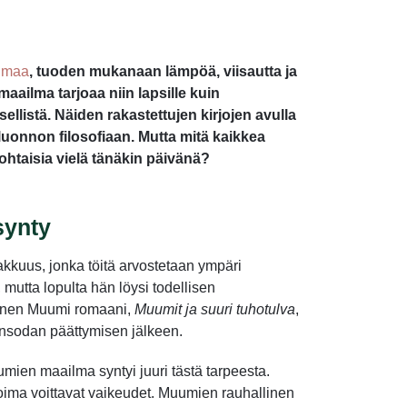
ilmaa
, tuoden mukanaan lämpöä, viisautta ja
ailma tarjoaa niin lapsille kuin
sellistä. Näiden rakastettujen kirjojen avulla
onnon filosofiaan. Mutta mitä kaikkea
kohtaisia vielä tänäkin päivänä?
synty
hjakkuus, jonka töitä arvostetaan ympäri
mutta lopulta hän löysi todellisen
äinen Muumi romaani,
Muumit ja suuri tuhotulva
,
ansodan päättymisen jälkeen.
umien maailma syntyi juuri tästä tarpeesta.
ima voittavat vaikeudet. Muumien rauhallinen