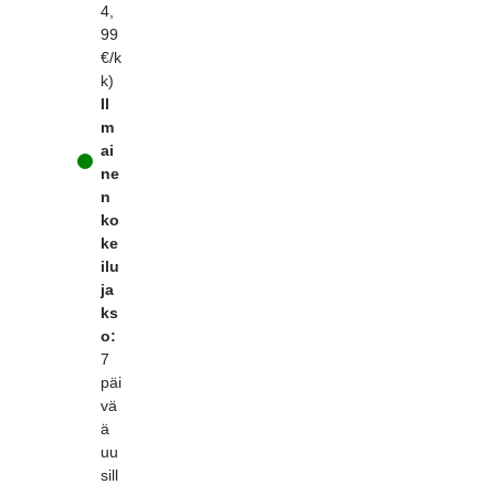
4,
99
€/k
k)
Il
m
ai
ne
n
ko
ke
ilu
ja
ks
o:
7
päi
vä
ä
uu
sill