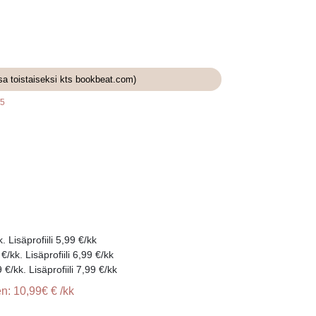
sa toistaiseksi kts bookbeat.com)
/5
 Lisäprofiili 5,99 €/kk
/kk. Lisäprofiili 6,99 €/kk
/kk. Lisäprofiili 7,99 €/kk
n: 10,99€ € /kk