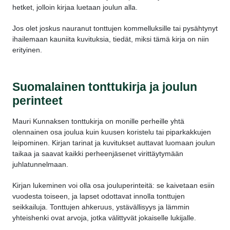
hetket, jolloin kirjaa luetaan joulun alla.
Jos olet joskus nauranut tonttujen kommelluksille tai pysähtynyt
ihailemaan kauniita kuvituksia, tiedät, miksi tämä kirja on niin
erityinen.
Suomalainen tonttukirja ja joulun
perinteet
Mauri Kunnaksen tonttukirja on monille perheille yhtä
olennainen osa joulua kuin kuusen koristelu tai piparkakkujen
leipominen. Kirjan tarinat ja kuvitukset auttavat luomaan joulun
taikaa ja saavat kaikki perheenjäsenet virittäytymään
juhlatunnelmaan.
Kirjan lukeminen voi olla osa jouluperinteitä: se kaivetaan esiin
vuodesta toiseen, ja lapset odottavat innolla tonttujen
seikkailuja. Tonttujen ahkeruus, ystävällisyys ja lämmin
yhteishenki ovat arvoja, jotka välittyvät jokaiselle lukijalle.