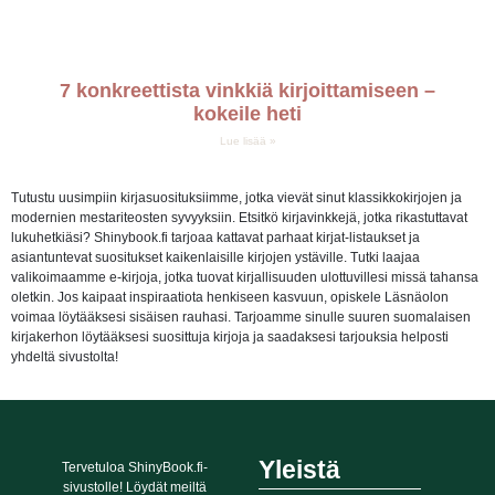
7 konkreettista vinkkiä kirjoittamiseen –
kokeile heti
Lue lisää »
Tutustu uusimpiin kirjasuosituksiimme, jotka vievät sinut klassikkokirjojen ja
modernien mestariteosten syvyyksiin. Etsitkö kirjavinkkejä, jotka rikastuttavat
lukuhetkiäsi? Shinybook.fi tarjoaa kattavat parhaat kirjat-listaukset ja
asiantuntevat suositukset kaikenlaisille kirjojen ystäville. Tutki laajaa
valikoimaamme e-kirjoja, jotka tuovat kirjallisuuden ulottuvillesi missä tahansa
oletkin. Jos kaipaat inspiraatiota henkiseen kasvuun, opiskele Läsnäolon
voimaa löytääksesi sisäisen rauhasi. Tarjoamme sinulle suuren suomalaisen
kirjakerhon löytääksesi suosittuja kirjoja ja saadaksesi tarjouksia helposti
yhdeltä sivustolta!
Yleistä
Tervetuloa ShinyBook.fi-
sivustolle! Löydät meiltä