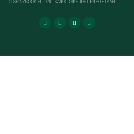
© SHINYBOOK.FI 2026 - KAIKKI OIKEUDET PIDÄTETÄÄN