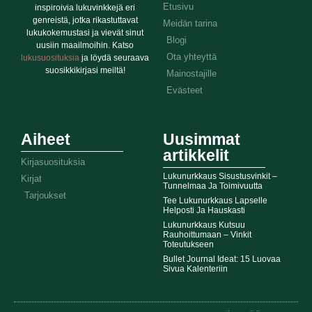
Etusivu
inspiroivia lukuvinkkejä eri
genreistä, jotka rikastuttavat
Meidän tarina
lukukokemustasi ja vievät sinut
Blogi
uusiin maailmoihin. Katso
Ota yhteyttä
lukusuosituksia
ja löydä seuraava
suosikkikirjasi meiltä!
Mainostajille
Evästeet
Aiheet
Uusimmat
artikkelit
Kirjasuosituksia
Lukunurkkaus Sisustusvinkit –
Kirjat
Tunnelmaa Ja Toimivuutta
Tarjoukset
Tee Lukunurkkaus Lapselle
Helposti Ja Hauskasti
Lukunurkkaus Kutsuu
Rauhoittumaan – Vinkit
Toteutukseen
Bullet Journal Ideat: 15 Luovaa
Sivua Kalenteriin