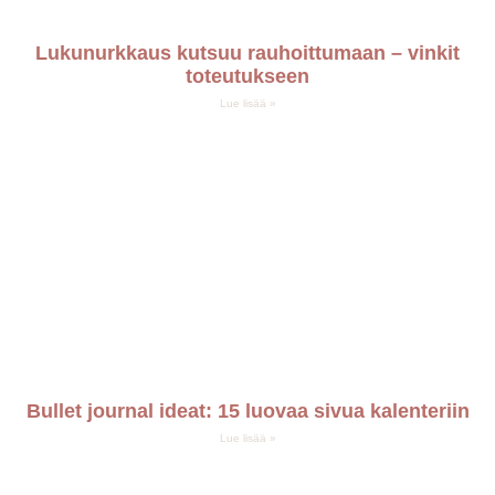
Lukunurkkaus kutsuu rauhoittumaan – vinkit
toteutukseen
Lue lisää »
Bullet journal ideat: 15 luovaa sivua kalenteriin
Lue lisää »