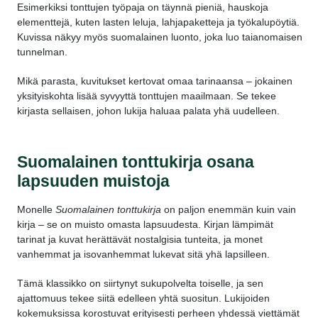
Esimerkiksi tonttujen työpaja on täynnä pieniä, hauskoja
elementtejä, kuten lasten leluja, lahjapaketteja ja työkalupöytiä.
Kuvissa näkyy myös suomalainen luonto, joka luo taianomaisen
tunnelman.
Mikä parasta, kuvitukset kertovat omaa tarinaansa – jokainen
yksityiskohta lisää syvyyttä tonttujen maailmaan. Se tekee
kirjasta sellaisen, johon lukija haluaa palata yhä uudelleen.
Suomalainen tonttukirja osana
lapsuuden muistoja
Monelle
Suomalainen tonttukirja
on paljon enemmän kuin vain
kirja – se on muisto omasta lapsuudesta. Kirjan lämpimät
tarinat ja kuvat herättävät nostalgisia tunteita, ja monet
vanhemmat ja isovanhemmat lukevat sitä yhä lapsilleen.
Tämä klassikko on siirtynyt sukupolvelta toiselle, ja sen
ajattomuus tekee siitä edelleen yhtä suositun. Lukijoiden
kokemuksissa korostuvat erityisesti perheen yhdessä viettämät