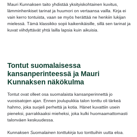
Mauri Kunnaksen taito yhdistää yksityiskohtainen kuvitus,
lämminhenkiset tarinat ja huumori on vertaansa vailla. Kirja ei
vain kerro tontuista, vaan se myös herättää ne henkiin lukijan
mielessä. Tämä klassikko sopii kaikenikäisille, sillä sen tarinat ja
kuvat viihdyttävät yhtä lailla lapsia kuin aikuisia.
Tontut suomalaisessa
kansanperinteessä ja Mauri
Kunnaksen näkökulma
Tontut ovat olleet osa suomalaista kansanperinnettä jo
vuosisatojen ajan. Ennen joulupukkia talon tonttu oli tärkeä
hahmo, joka suojeli perhettä ja kotia. Hänet kuvattiin usein
pieneksi, parrakkaaksi mieheksi, joka kulki huomaamattomasti
talonväen keskuudessa.
Kunnaksen
Suomalainen tonttukirja
tuo tonttuihin uutta eloa.