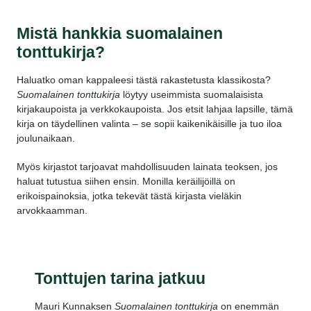
Mistä hankkia suomalainen
tonttukirja?
Haluatko oman kappaleesi tästä rakastetusta klassikosta?
Suomalainen tonttukirja
löytyy useimmista suomalaisista
kirjakaupoista ja verkkokaupoista. Jos etsit lahjaa lapsille, tämä
kirja on täydellinen valinta – se sopii kaikenikäisille ja tuo iloa
joulunaikaan.
Myös kirjastot tarjoavat mahdollisuuden lainata teoksen, jos
haluat tutustua siihen ensin. Monilla keräilijöillä on
erikoispainoksia, jotka tekevät tästä kirjasta vieläkin
arvokkaamman.
Tonttujen tarina jatkuu
Mauri Kunnaksen
Suomalainen tonttukirja
on enemmän