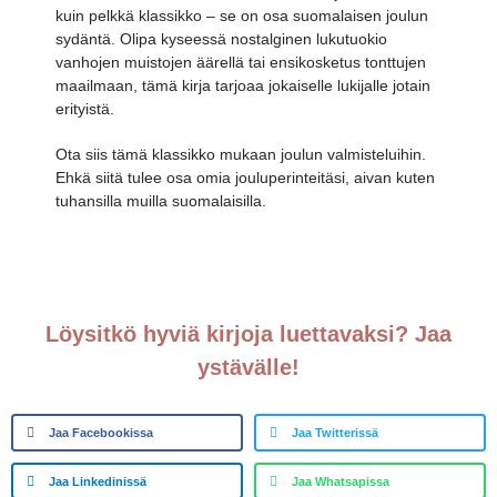
kuin pelkkä klassikko – se on osa suomalaisen joulun
sydäntä. Olipa kyseessä nostalginen lukutuokio
vanhojen muistojen äärellä tai ensikosketus tonttujen
maailmaan, tämä kirja tarjoaa jokaiselle lukijalle jotain
erityistä.
Ota siis tämä klassikko mukaan joulun valmisteluihin.
Ehkä siitä tulee osa omia jouluperinteitäsi, aivan kuten
tuhansilla muilla suomalaisilla.
Löysitkö hyviä kirjoja luettavaksi? Jaa
ystävälle!
Jaa Facebookissa
Jaa Twitterissä
Jaa Linkedinissä
Jaa Whatsapissa