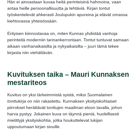
Hän ei ainoastaan kuvaa heitä perinteisinä hahmoina, vaan
antaa heille persoonallisuutta ja tehtäviä. Kirjan tontut
työskentelevät ahkerasti Joulupukin apureina ja elävät omassa
kiehtovassa yhteisössään.
Erityisen kiinnostavaa on, miten Kunnas yhdistää vanhoja
perinteitä moderniin tarinankerrontaan. Tontut tuntuvat samaan
aikaan vanhanaikaisilta ja nykyaikaisilta – juuri tämä tekee
kirjasta niin viehättävän.
Kuvituksen taika – Mauri Kunnaksen
mestariteos
Kuvitus on yksi tärkeimmistä syistä, miksi
Suomalainen
tonttukirja
on niin rakastettu. Kunnaksen yksityiskohtaiset
piirrokset herättävät tonttujen maailman eloon tavalla, johon
harva pystyy. Jokainen kuva on täynnä pieniä, huolellisesti
mietittyjä yksityiskohtia, jotka houkuttelevat lukijan
uppoutumaan kirjan sivuille.