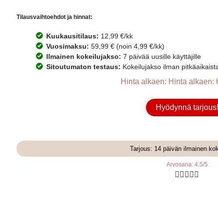
Tilausvaihtoehdot ja hinnat:
Kuukausitilaus:
12,99 €/kk
Vuosimaksu:
59,99 € (noin 4,99 €/kk)
Ilmainen kokeilujakso:
7 päivää uusille käyttäjille
Sitoutumaton testaus:
Kokeilujakso ilman pitkäaikaist
Hinta alkaen: Hinta alkaen: 
Hyödynnä tarjous
Tarjous: 14 päivän ilmainen ko
Arvosana: 4.5/5




