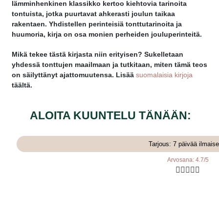
lämminhenkinen klassikko kertoo kiehtovia tarinoita
tontuista, jotka puurtavat ahkerasti joulun taikaa
rakentaen. Yhdistellen perinteisiä tonttutarinoita ja
huumoria, kirja on osa monien perheiden jouluperinteitä.
Mikä tekee tästä kirjasta niin erityisen? Sukelletaan
yhdessä tonttujen maailmaan ja tutkitaan, miten tämä teos
on säilyttänyt ajattomuutensa. Lisää
suomalaisia kirjoja
täältä.
ALOITA KUUNTELU TÄNÄÄN:
Tarjous: 7 päivää ilmaise
Arvosana: 4.7/5




