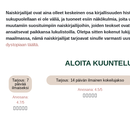
Naiskirjailijat ovat aina olleet keskeinen osa kirjallisuuden hi
sukupuolellaan ei ole väliä, ja tuoneet esiin näkökulmia, joita
muutamiin suosituimpiin naiskirjailijoihin, joiden teokset ovat 
ansaitsevat paikkansa lukulistoilla. Oletpa sitten kokenut lukij
maailmassa, nämä naiskirjailijat tarjoavat sinulle varmasti uus
dystopiaan täältä.
ALOITA KUUNTEL
Tarjous: 7
Tarjous: 14 päivän ilmainen kokeilujakso
päivää
ilmaiseksi
Arvosana: 4.5/5





Arvosana:
4.7/5




