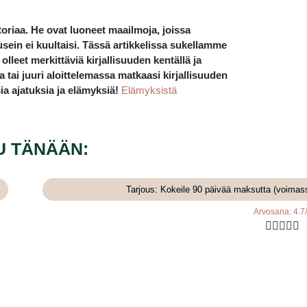
storiaa. He ovat luoneet maailmoja, joissa
 usein ei kuultaisi. Tässä artikkelissa sukellamme
olleet merkittäviä kirjallisuuden kentällä ja
a tai juuri aloittelemassa matkaasi kirjallisuuden
ia ajatuksia ja elämyksiä!
Elämyksistä
U TÄNÄÄN:
Tarjous: Kokeile 90 päivää maksutta (voimas
Arvosana: 4.7




