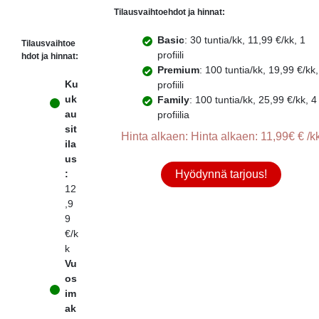
Tilausvaihtoehdot ja hinnat:
Basic
: 30 tuntia/kk, 11,99 €/kk, 1
Tilausvaihtoe
profiili
hdot ja hinnat:
Premium
: 100 tuntia/kk, 19,99 €/kk,
Ku
profiili
uk
Family
: 100 tuntia/kk, 25,99 €/kk, 4
au
profiilia
sit
Hinta alkaen: Hinta alkaen: 11,99€ € /k
ila
us
:
Hyödynnä tarjous!
12
,9
9
€/k
k
Vu
os
im
ak