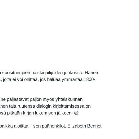
a suosituimpien naiskirjailijoiden joukossa. Hänen
, joita ei voi ohittaa, jos haluaa ymmärtää 1800-
 ne paljastavat paljon myös yhteiskunnan
en taituruutensa dialogin kirjoittamisessa on
ssä pitkään kirjan lukemisen jälkeen. 😊
aikka aloittaa – sen päähenkilöt, Elizabeth Bennet