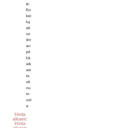
s:
Ko
kei
luj
ak
so
ilm
an
pit
kä
aik
ais
ta
sit
ou
m
ust
a
Hinta
alkaen:
Hinta