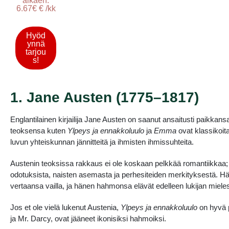
alkaen:
6.67€ € /kk
Hyöd
ynnä
tarjou
s!
1. Jane Austen (1775–1817)
Englantilainen kirjailija Jane Austen on saanut ansaitusti paikkans
teoksensa kuten
Ylpeys ja ennakkoluulo
ja
Emma
ovat klassikoita
luvun yhteiskunnan jännitteitä ja ihmisten ihmissuhteita.
Austenin teoksissa rakkaus ei ole koskaan pelkkää romantiikkaa;
odotuksista, naisten asemasta ja perhesiteiden merkityksestä. Hän
vertaansa vailla, ja hänen hahmonsa elävät edelleen lukijan miele
Jos et ole vielä lukenut Austenia,
Ylpeys ja ennakkoluulo
on hyvä p
ja Mr. Darcy, ovat jääneet ikonisiksi hahmoiksi.