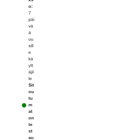
o:
7
päi
vä
ä
uu
sill
e
kä
ytt
äjil
le
Sit
ou
tu
m
at
on
te
st
au