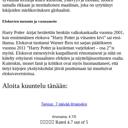
samalla rikkaan ja monitahoisen maailman, joka on sytyttänyt
lukijoiden mielikuvituksen globaalisti.
Elokuvien tuotanto ja vastaanotto
Harry Potter -kirjat herätettiin henkiin valkokankaalla vuonna 2001,
kun ensimmäinen elokuva ”Harry Potter ja viisasten kivi” sai ensi-
iltansa. Elokuvat tuottanut Warner Bros toi sarjan päätökseen
vuonna 2011 ”Harry Potter ja kuoleman varjelukset – osa 2”:n
myötä. Elokuvat menestyivät kaupallisesti erinomaisesti ja niitä on
kiitelty erityisesti visuaalisten efektien ja näyttelijäsuoritusten osalta.
Kuitenkin, monet fanit ja kriitikot ovat myös huomauttaneet, että
tietyt kirjojen yksityiskohdat jäivät puuttumaan tai muuttuivat
elokuvaversioissa.
Aloita kuuntelu tänään:
Tarjous: 7 päivää ilmaiseksi
Arvosana: 4.7/5





Rated 4.7 out of 5