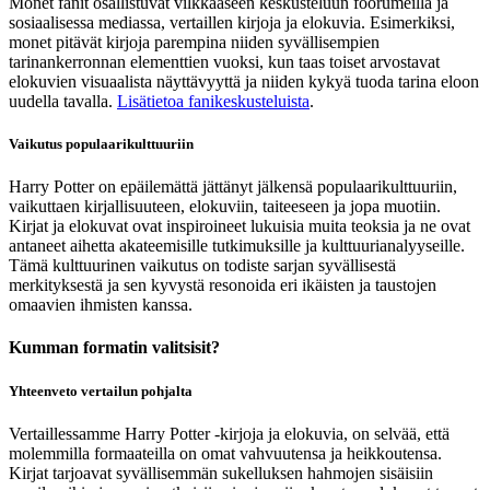
Monet fanit osallistuvat vilkkaaseen keskusteluun foorumeilla ja
sosiaalisessa mediassa, vertaillen kirjoja ja elokuvia. Esimerkiksi,
monet pitävät kirjoja parempina niiden syvällisempien
tarinankerronnan elementtien vuoksi, kun taas toiset arvostavat
elokuvien visuaalista näyttävyyttä ja niiden kykyä tuoda tarina eloon
uudella tavalla.
Lisätietoa fanikeskusteluista
.
Vaikutus populaarikulttuuriin
Harry Potter on epäilemättä jättänyt jälkensä populaarikulttuuriin,
vaikuttaen kirjallisuuteen, elokuviin, taiteeseen ja jopa muotiin.
Kirjat ja elokuvat ovat inspiroineet lukuisia muita teoksia ja ne ovat
antaneet aihetta akateemisille tutkimuksille ja kulttuurianalyyseille.
Tämä kulttuurinen vaikutus on todiste sarjan syvällisestä
merkityksestä ja sen kyvystä resonoida eri ikäisten ja taustojen
omaavien ihmisten kanssa.
Kumman formatin valitsisit?
Yhteenveto vertailun pohjalta
Vertaillessamme Harry Potter -kirjoja ja elokuvia, on selvää, että
molemmilla formaateilla on omat vahvuutensa ja heikkoutensa.
Kirjat tarjoavat syvällisemmän sukelluksen hahmojen sisäisiin