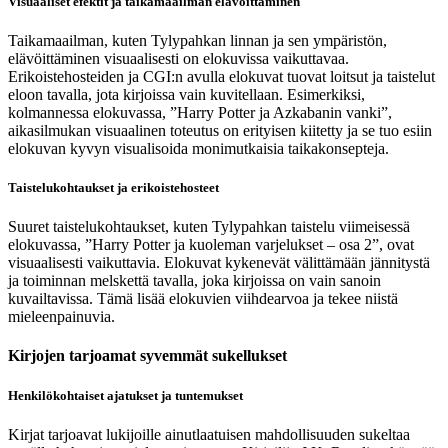
Visuaaliset efektit ja taikamaailman elävöittäminen
Taikamaailman, kuten Tylypahkan linnan ja sen ympäristön,
elävöittäminen visuaalisesti on elokuvissa vaikuttavaa.
Erikoistehosteiden ja CGI:n avulla elokuvat tuovat loitsut ja taistelut
eloon tavalla, jota kirjoissa vain kuvitellaan. Esimerkiksi,
kolmannessa elokuvassa, ”Harry Potter ja Azkabanin vanki”,
aikasilmukan visuaalinen toteutus on erityisen kiitetty ja se tuo esiin
elokuvan kyvyn visualisoida monimutkaisia taikakonsepteja.
Taistelukohtaukset ja erikoistehosteet
Suuret taistelukohtaukset, kuten Tylypahkan taistelu viimeisessä
elokuvassa, ”Harry Potter ja kuoleman varjelukset – osa 2”, ovat
visuaalisesti vaikuttavia. Elokuvat kykenevät välittämään jännitystä
ja toiminnan melskettä tavalla, joka kirjoissa on vain sanoin
kuvailtavissa. Tämä lisää elokuvien viihdearvoa ja tekee niistä
mieleenpainuvia.
Kirjojen tarjoamat syvemmät sukellukset
Henkilökohtaiset ajatukset ja tuntemukset
Kirjat tarjoavat lukijoille ainutlaatuisen mahdollisuuden sukeltaa