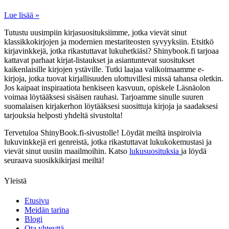
Lue lisää »
Tutustu uusimpiin kirjasuosituksiimme, jotka vievät sinut
klassikkokirjojen ja modernien mestariteosten syvyyksiin. Etsitkö
kirjavinkkejä, jotka rikastuttavat lukuhetkiäsi? Shinybook.fi tarjoaa
kattavat parhaat kirjat-listaukset ja asiantuntevat suositukset
kaikenlaisille kirjojen ystäville. Tutki laajaa valikoimaamme e-
kirjoja, jotka tuovat kirjallisuuden ulottuvillesi missä tahansa oletkin.
Jos kaipaat inspiraatiota henkiseen kasvuun, opiskele Läsnäolon
voimaa löytääksesi sisäisen rauhasi. Tarjoamme sinulle suuren
suomalaisen kirjakerhon löytääksesi suosittuja kirjoja ja saadaksesi
tarjouksia helposti yhdeltä sivustolta!
Tervetuloa ShinyBook.fi-sivustolle! Löydät meiltä inspiroivia
lukuvinkkejä eri genreistä, jotka rikastuttavat lukukokemustasi ja
vievät sinut uusiin maailmoihin. Katso
lukusuosituksia
ja löydä
seuraava suosikkikirjasi meiltä!
Yleistä
Etusivu
Meidän tarina
Blogi
Ota yhteyttä