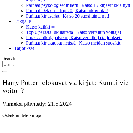
Parhaat psykologiset trillerit | Katso 15 kirjavinkkiä nyt!
Parhaat Dekkarit Top 20 | Katso lukuvinkit!
Parhaat kirjasarjat | Katso 20 suosituinta nyt!
Lukijalle
Katso kaikki ➟
Top 6 parasta lukulaitetta | Katso vertailun voittaja!
Paras äänikirjapalvelu | Katso vertailu ja tarjoukset!
Parhaat kirjakaupat netissä | Katso meidän suosikit!
Tarjoukset
Search
Harry Potter -elokuvat vs. kirjat: Kumpi vie
voiton?
Viimeksi päivitetty: 21.5.2024
Osta/kuuntele kirjoja: