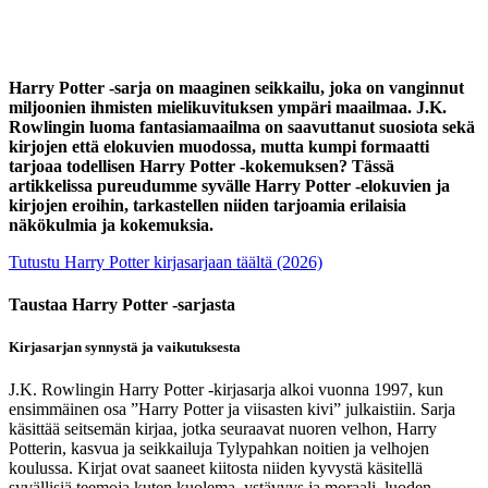
Harry Potter -sarja on maaginen seikkailu, joka on vanginnut
miljoonien ihmisten mielikuvituksen ympäri maailmaa. J.K.
Rowlingin luoma fantasiamaailma on saavuttanut suosiota sekä
kirjojen että elokuvien muodossa, mutta kumpi formaatti
tarjoaa todellisen Harry Potter -kokemuksen? Tässä
artikkelissa pureudumme syvälle Harry Potter -elokuvien ja
kirjojen eroihin, tarkastellen niiden tarjoamia erilaisia
näkökulmia ja kokemuksia.
Tutustu Harry Potter kirjasarjaan täältä (2026)
Taustaa Harry Potter -sarjasta
Kirjasarjan synnystä ja vaikutuksesta
J.K. Rowlingin Harry Potter -kirjasarja alkoi vuonna 1997, kun
ensimmäinen osa ”Harry Potter ja viisasten kivi” julkaistiin. Sarja
käsittää seitsemän kirjaa, jotka seuraavat nuoren velhon, Harry
Potterin, kasvua ja seikkailuja Tylypahkan noitien ja velhojen
koulussa. Kirjat ovat saaneet kiitosta niiden kyvystä käsitellä
syvällisiä teemoja kuten kuolema, ystävyys ja moraali, luoden