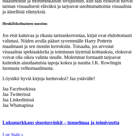
maailmoihin ja monimutkaisiin sivujuoniin, kun taas elokuvat tuovat
tarinan visuaalisesti eläväksi ja tarjoavat unohtumattomia visuaalisia
ja äänellisiä elämyksiä.
Henkilökohtainen suositus
Jos etsit kattavaa ja rikasta tarinankerrontaa, kirjat ovat ehdottomasti
valintasi. Niiden avulla pääset syvemmälle Harry Potterin
maailmaan ja sen moniin kerroksiin. Toisaalta, jos arvostat
visuaalista spektaakkelia ja toiminnan täyteisiä kohtauksia, elokuvat
voivat olla oikea valinta sinulle. Molemmat formaatit tarjoavat
kuitenkin ainutlaatuisia tapoja kokea ja nauttia J.K. Rowlingin
luomasta velhomaailmasta.
Löysitkö hyviä kirjoja luettavaksi? Jaa ystävälle!
Jaa Facebookissa
Jaa Twitterissä
Jaa Linkedinissä
Jaa Whatsapissa
Lukunurkkaus sisustusvinkit – tunnelmaa ja toimivuutta
Lue lisää »