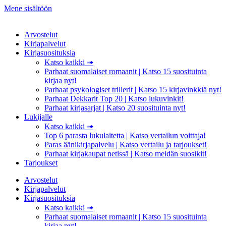
Mene sisältöön
Arvostelut
Kirjapalvelut
Kirjasuosituksia
Katso kaikki ➟
Parhaat suomalaiset romaanit | Katso 15 suosituinta
kirjaa nyt!
Parhaat psykologiset trillerit | Katso 15 kirjavinkkiä nyt!
Parhaat Dekkarit Top 20 | Katso lukuvinkit!
Parhaat kirjasarjat | Katso 20 suosituinta nyt!
Lukijalle
Katso kaikki ➟
Top 6 parasta lukulaitetta | Katso vertailun voittaja!
Paras äänikirjapalvelu | Katso vertailu ja tarjoukset!
Parhaat kirjakaupat netissä | Katso meidän suosikit!
Tarjoukset
Arvostelut
Kirjapalvelut
Kirjasuosituksia
Katso kaikki ➟
Parhaat suomalaiset romaanit | Katso 15 suosituinta
kirjaa nyt!