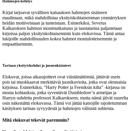
Hahmojen kehitys
Kirjat tarjoavat syvällisen katsauksen hahmojen sisäiseen
maailmaan, mikä mahdollistaa yksityiskohtaisemman ymmärryksen
heidän motiiveistaan ja tunteistaan. Esimerkiksi, Severus
Kalkaroksen hahmon monimutkaisuus ja taustatarina paljastetaan
kirjoissa paljon yksityiskohtaisemmin kuin elokuvissa. Tämä antaa
lukijoille mahdollisuuden kokea hahmot moniulotteisemmin ja
empaattisemmin.
Tarinan yksityiskohdat ja juonenkäänteet
Elokuvat, joissa aikarajoitteet ovat väistämättömiä, jättävät usein
pois tai muokkaavat merkittäviä juonikuvioita, jotka ovat olennaisia
kirjoissa. Esimerkiksi, ”Harry Potter ja Feeniksin kilta” -kirjassa on
monia kohtauksia, jotka syventävät Dumbledore’n armeijan ja
Harryn suhdetta professori Kalkarokseen, mutta nämä jäivät suurelta
osin näkemättä elokuvassa. Tämä voi jättää katsojille rajoitetumman
käsityksen tarinan syvyydestä ja hahmojen välisistä suhteista.
Mitä elokuvat tekevät paremmin?