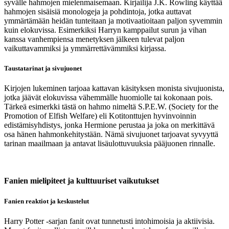
syvälle hahmojen mielenmaisemaan. Kirjailija J.K. Rowling käyttää
hahmojen sisäisiä monologeja ja pohdintoja, jotka auttavat
ymmärtämään heidän tunteitaan ja motivaatioitaan paljon syvemmin
kuin elokuvissa. Esimerkiksi Harryn kamppailut surun ja vihan
kanssa vanhempiensa menetyksen jälkeen tulevat paljon
vaikuttavammiksi ja ymmärrettävämmiksi kirjassa.
Taustatarinat ja sivujuonet
Kirjojen lukeminen tarjoaa kattavan käsityksen monista sivujuonista,
jotka jäävät elokuvissa vähemmälle huomiolle tai kokonaan pois.
Tärkeä esimerkki tästä on hahmo nimeltä S.P.E.W. (Society for the
Promotion of Elfish Welfare) eli Kotitonttujen hyvinvoinnin
edistämisyhdistys, jonka Hermione perustaa ja joka on merkittävä
osa hänen hahmonkehitystään. Nämä sivujuonet tarjoavat syvyyttä
tarinan maailmaan ja antavat lisäulottuvuuksia pääjuonen rinnalle.
Fanien mielipiteet ja kulttuuriset vaikutukset
Fanien reaktiot ja keskustelut
Harry Potter -sarjan fanit ovat tunnetusti intohimoisia ja aktiivisia.