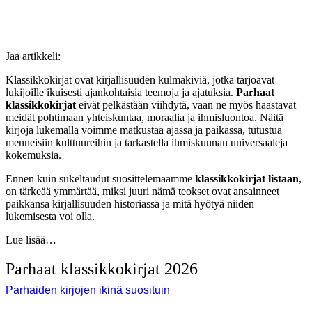
Jaa artikkeli:
Klassikkokirjat ovat kirjallisuuden kulmakiviä, jotka tarjoavat
lukijoille ikuisesti ajankohtaisia teemoja ja ajatuksia.
Parhaat
klassikkokirjat
eivät pelkästään viihdytä, vaan ne myös haastavat
meidät pohtimaan yhteiskuntaa, moraalia ja ihmisluontoa. Näitä
kirjoja lukemalla voimme matkustaa ajassa ja paikassa, tutustua
menneisiin kulttuureihin ja tarkastella ihmiskunnan universaaleja
kokemuksia.
Ennen kuin sukeltaudut suosittelemaamme
klassikkokirjat listaan
,
on tärkeää ymmärtää, miksi juuri nämä teokset ovat ansainneet
paikkansa kirjallisuuden historiassa ja mitä hyötyä niiden
lukemisesta voi olla.
Lue lisää…
Parhaat klassikkokirjat 2026
Parhaiden kirjojen ikinä suosituin