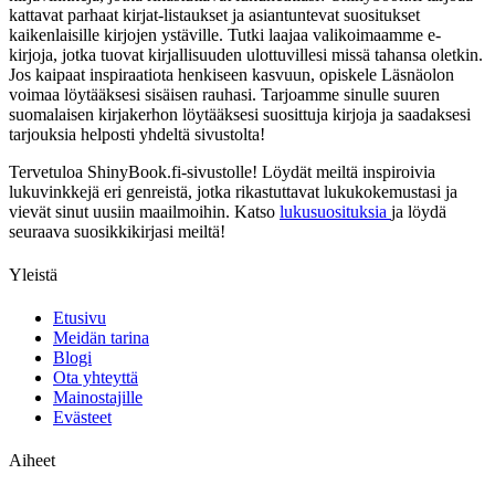
kattavat parhaat kirjat-listaukset ja asiantuntevat suositukset
kaikenlaisille kirjojen ystäville. Tutki laajaa valikoimaamme e-
kirjoja, jotka tuovat kirjallisuuden ulottuvillesi missä tahansa oletkin.
Jos kaipaat inspiraatiota henkiseen kasvuun, opiskele Läsnäolon
voimaa löytääksesi sisäisen rauhasi. Tarjoamme sinulle suuren
suomalaisen kirjakerhon löytääksesi suosittuja kirjoja ja saadaksesi
tarjouksia helposti yhdeltä sivustolta!
Tervetuloa ShinyBook.fi-sivustolle! Löydät meiltä inspiroivia
lukuvinkkejä eri genreistä, jotka rikastuttavat lukukokemustasi ja
vievät sinut uusiin maailmoihin. Katso
lukusuosituksia
ja löydä
seuraava suosikkikirjasi meiltä!
Yleistä
Etusivu
Meidän tarina
Blogi
Ota yhteyttä
Mainostajille
Evästeet
Aiheet