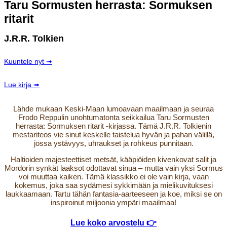
Taru Sormusten herrasta: Sormuksen
ritarit
J.R.R. Tolkien
Kuuntele nyt ➟
Lue kirja ➟
Lähde mukaan Keski-Maan lumoavaan maailmaan ja seuraa
Frodo Reppulin unohtumatonta seikkailua Taru Sormusten
herrasta: Sormuksen ritarit -kirjassa. Tämä J.R.R. Tolkienin
mestariteos vie sinut keskelle taistelua hyvän ja pahan välillä,
jossa ystävyys, uhraukset ja rohkeus punnitaan.
Haltioiden majesteettiset metsät, kääpiöiden kivenkovat salit ja
Mordorin synkät laaksot odottavat sinua – mutta vain yksi Sormus
voi muuttaa kaiken. Tämä klassikko ei ole vain kirja, vaan
kokemus, joka saa sydämesi sykkimään ja mielikuvituksesi
laukkaamaan. Tartu tähän fantasia-aarteeseen ja koe, miksi se on
inspiroinut miljoonia ympäri maailmaa!
Lue koko arvostelu 👉