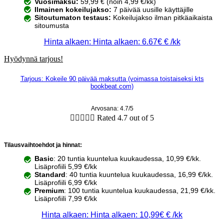
Vuosimaksu:
59,99 € (noin 4,99 €/kk)
Ilmainen kokeilujakso:
7 päivää uusille käyttäjille
Sitoutumaton testaus:
Kokeilujakso ilman pitkäaikaista
sitoumusta
Hinta alkaen: Hinta alkaen: 6.67€ € /kk
Hyödynnä tarjous!
Tarjous: Kokeile 90 päivää maksutta (voimassa toistaiseksi kts
bookbeat.com)
Arvosana: 4.7/5





Rated 4.7 out of 5
Tilausvaihtoehdot ja hinnat:
Basic
: 20 tuntia kuuntelua kuukaudessa, 10,99 €/kk.
Lisäprofiili 5,99 €/kk
Standard
: 40 tuntia kuuntelua kuukaudessa, 16,99 €/kk.
Lisäprofiili 6,99 €/kk
Premium
: 100 tuntia kuuntelua kuukaudessa, 21,99 €/kk.
Lisäprofiili 7,99 €/kk
Hinta alkaen: Hinta alkaen: 10,99€ € /kk