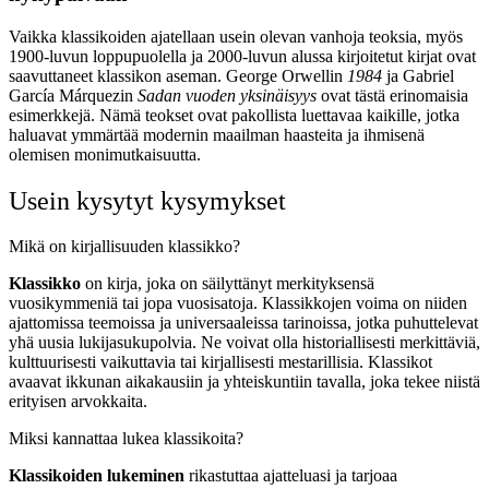
Vaikka klassikoiden ajatellaan usein olevan vanhoja teoksia, myös
1900-luvun loppupuolella ja 2000-luvun alussa kirjoitetut kirjat ovat
saavuttaneet klassikon aseman. George Orwellin
1984
ja Gabriel
García Márquezin
Sadan vuoden yksinäisyys
ovat tästä erinomaisia
esimerkkejä. Nämä teokset ovat pakollista luettavaa kaikille, jotka
haluavat ymmärtää modernin maailman haasteita ja ihmisenä
olemisen monimutkaisuutta.
Usein kysytyt kysymykset
Mikä on kirjallisuuden klassikko?
Klassikko
on kirja, joka on säilyttänyt merkityksensä
vuosikymmeniä tai jopa vuosisatoja. Klassikkojen voima on niiden
ajattomissa teemoissa ja universaaleissa tarinoissa, jotka puhuttelevat
yhä uusia lukijasukupolvia. Ne voivat olla historiallisesti merkittäviä,
kulttuurisesti vaikuttavia tai kirjallisesti mestarillisia. Klassikot
avaavat ikkunan aikakausiin ja yhteiskuntiin tavalla, joka tekee niistä
erityisen arvokkaita.
Miksi kannattaa lukea klassikoita?
Klassikoiden lukeminen
rikastuttaa ajatteluasi ja tarjoaa