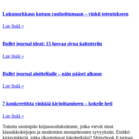
Lukunurkkaus kutsuu rauhoittumaan – vinkit toteutukseen
Lue lisää »
Bullet journal ideat: 15 luovaa sivua kalenteriin
Lue lisää »
Bullet journal aloittelijalle – näin pääset alkuun
Lue lisää »
7 konkreettista vinkkiä kirjoittamiseen – kokeile heti
Lue lisää »
Tutustu uusimpiin kirjasuosituksiimme, jotka vievät sinut
klassikkokirjojen ja modernien mestariteosten syvyyksiin. Etsitkö
kirjavinkkejä, jotka rikastuttavat lukuhetkiäsi? Shinybook.fi tarjoaa