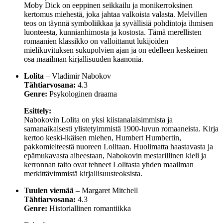
Moby Dick on eeppinen seikkailu ja monikerroksinen
kertomus miehestä, joka jahtaa valkoista valasta. Melvillen
teos on täynnä symboliikkaa ja syvällisiä pohdintoja ihmisen
luonteesta, kunnianhimosta ja kostosta. Tämä merellisten
romaanien klassikko on valloittanut lukijoiden
mielikuvituksen sukupolvien ajan ja on edelleen keskeinen
osa maailman kirjallisuuden kaanonia.
Lolita
– Vladimir Nabokov
Tähtiarvosana:
4.3
Genre:
Psykologinen draama
Esittely:
Nabokovin Lolita on yksi kiistanalaisimmista ja
samanaikaisesti ylistetyimmistä 1900-luvun romaaneista. Kirja
kertoo keski-ikäisen miehen, Humbert Humbertin,
pakkomielteestä nuoreen Lolitaan. Huolimatta haastavasta ja
epämukavasta aiheestaan, Nabokovin mestarillinen kieli ja
kerronnan taito ovat tehneet Lolitasta yhden maailman
merkittävimmistä kirjallisuusteoksista.
Tuulen viemää
– Margaret Mitchell
Tähtiarvosana:
4.3
Genre:
Historiallinen romantiikka