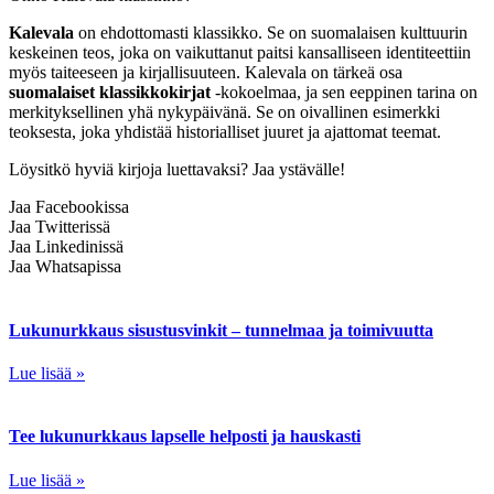
Kalevala
on ehdottomasti klassikko. Se on suomalaisen kulttuurin
keskeinen teos, joka on vaikuttanut paitsi kansalliseen identiteettiin
myös taiteeseen ja kirjallisuuteen. Kalevala on tärkeä osa
suomalaiset klassikkokirjat
-kokoelmaa, ja sen eeppinen tarina on
merkityksellinen yhä nykypäivänä. Se on oivallinen esimerkki
teoksesta, joka yhdistää historialliset juuret ja ajattomat teemat.
Löysitkö hyviä kirjoja luettavaksi? Jaa ystävälle!
Jaa Facebookissa
Jaa Twitterissä
Jaa Linkedinissä
Jaa Whatsapissa
Lukunurkkaus sisustusvinkit – tunnelmaa ja toimivuutta
Lue lisää »
Tee lukunurkkaus lapselle helposti ja hauskasti
Lue lisää »