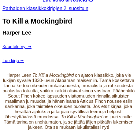
Parhaiden klassikkokirjojen 2. suosituin
To Kill a Mockingbird
Harper Lee
Kuuntele nyt ➟
Lue kirja ➟
Harper Leen
To Kill a Mockingbird
on ajaton klassikko, joka vie
lukijan syvälle 1930-luvun Alabaman maisemiin. Tämä koskettava
tarina kertoo oikeudenmukaisuudesta, moraalista ja rohkeudesta
puolustaa totuutta, vaikka kaikki olisivat sinua vastaan. Päähenkilö
Scout Finch kokee lapsuuden viattomuuden rinnalla aikuisten
maailman julmuudet, ja hänen isänsä Atticus Finch nousee esiin
sankarina, joka taistelee oikeuden puolesta. Jos etsit kirjaa, joka
herättää ajatuksia ja tarjoaa syvällisiä teemoja helposti
lähestyttävässä muodossa,
To Kill a Mockingbird
on juuri sinulle.
Tämä tarina on unohtumaton, ja se jättää jäljen pitkään lukemisen
jälkeen. Ota se mukaan lukulistallesi nyt!