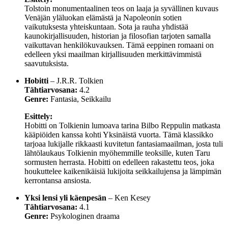
Tolstoin monumentaalinen teos on laaja ja syvällinen kuvaus
Venäjän yläluokan elämästä ja Napoleonin sotien
vaikutuksesta yhteiskuntaan. Sota ja rauha yhdistää
kaunokirjallisuuden, historian ja filosofian tarjoten samalla
vaikuttavan henkilökuvauksen. Tämä eeppinen romaani on
edelleen yksi maailman kirjallisuuden merkittävimmistä
saavutuksista.
Hobitti
– J.R.R. Tolkien
Tähtiarvosana:
4.2
Genre:
Fantasia, Seikkailu
Esittely:
Hobitti on Tolkienin lumoava tarina Bilbo Reppulin matkasta
kääpiöiden kanssa kohti Yksinäistä vuorta. Tämä klassikko
tarjoaa lukijalle rikkaasti kuvitetun fantasiamaailman, josta tuli
lähtölaukaus Tolkienin myöhemmille teoksille, kuten Taru
sormusten herrasta. Hobitti on edelleen rakastettu teos, joka
houkuttelee kaikenikäisiä lukijoita seikkailujensa ja lämpimän
kerrontansa ansiosta.
Yksi lensi yli käenpesän
– Ken Kesey
Tähtiarvosana:
4.1
Genre:
Psykologinen draama