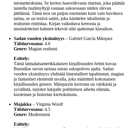
mestariteoksista. Se kertoo haaveilevasta ritarista, joka päättää
taistella tuulimyllyjä vastaan uskoessaan niiden olevan
jättiläisiä. Tämä teos on paljon enemmän kuin vain huvittava
tarina, se on terävä satiiri, joka käsittelee idealismin ja
realismin ristiriitaa. Kirjan vaikuttava kerronta ja
moniulotteiset hahmot tekevät siitä ajattoman klassikon.
Sadan vuoden yksinäisyys
– Gabriel García Márquez
Tähtiarvosana:
4.6
Genre:
Magian realismi
Esittely:
Tämä latinalaisamerikkalaisen kirjallisuuden helmi kuvaa
Buendían suvun tarinaa usean sukupolven ajalta. Sadan
vuoden yksinäisyys yhdistää historialliset tapahtumat, magian
ja fantastiset elementit tavalla, joka määritteli kokonaisen
kirjallisuuden genren. Márquezin kerronta on värikästä ja
syvällistä, tarjoten lukijalle pohtimisen aihetta elämän,
kuoleman ja historian kiertokulusta.
Majakka
– Virginia Woolf
Tähtiarvosana:
4.5
Genre:
Modernismi
Esittely: