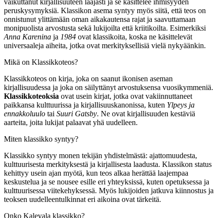
vaikuttanut kirjallisuuteen laajasti ja se käsittelee ihmisyyden
peruskysymyksiä. Klassikon asema syntyy myös siitä, että teos on
onnistunut ylittämään oman aikakautensa rajat ja saavuttamaan
monipuolista arvostusta sekä lukijoilta että kriitikoilta. Esimerkiksi
Anna Karenina
ja
1984
ovat klassikoita, koska ne käsittelevät
universaaleja aiheita, jotka ovat merkityksellisiä vielä nykyäänkin.
Mikä on Klassikkoteos?
Klassikkoteos on kirja, joka on saanut ikonisen aseman
kirjallisuudessa ja joka on säilyttänyt arvostuksensa vuosikymmeniä.
Klassikkoteoksia
ovat usein kirjat, jotka ovat vakiinnuttaneet
paikkansa kulttuurissa ja kirjallisuuskanonissa, kuten
Ylpeys ja
ennakkoluulo
tai
Suuri Gatsby
. Ne ovat kirjallisuuden kestäviä
aarteita, joita lukijat palaavat yhä uudelleen.
Miten klassikko syntyy?
Klassikko syntyy monen tekijän yhdistelmästä: ajattomuudesta,
kulttuurisesta merkityksestä ja kirjallisesta laadusta. Klassikon status
kehittyy usein ajan myötä, kun teos alkaa herättää laajempaa
keskustelua ja se nousee esille eri yhteyksissä, kuten opetuksessa ja
kulttuurisessa viitekehyksessä. Myös lukijoiden jatkuva kiinnostus ja
teoksen uudelleentulkinnat eri aikoina ovat tärkeitä.
Onko Kalevala klassikko?