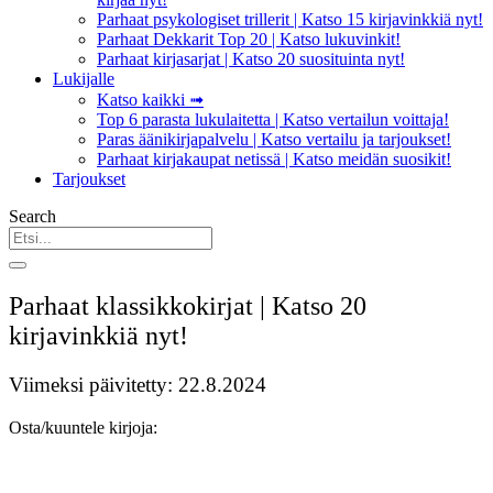
Parhaat psykologiset trillerit | Katso 15 kirjavinkkiä nyt!
Parhaat Dekkarit Top 20 | Katso lukuvinkit!
Parhaat kirjasarjat | Katso 20 suosituinta nyt!
Lukijalle
Katso kaikki ➟
Top 6 parasta lukulaitetta | Katso vertailun voittaja!
Paras äänikirjapalvelu | Katso vertailu ja tarjoukset!
Parhaat kirjakaupat netissä | Katso meidän suosikit!
Tarjoukset
Search
Parhaat klassikkokirjat | Katso 20
kirjavinkkiä nyt!
Viimeksi päivitetty: 22.8.2024
Osta/kuuntele kirjoja: