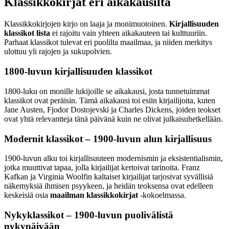
Klassikkokirjat eri aikakausilta
Klassikkokirjojen kirjo on laaja ja monimuotoinen.
Kirjallisuuden
klassikot lista
ei rajoitu vain yhteen aikakauteen tai kulttuuriin.
Parhaat klassikot tulevat eri puolilta maailmaa, ja niiden merkitys
ulottuu yli rajojen ja sukupolvien.
1800-luvun kirjallisuuden klassikot
1800-luku on monille lukijoille se aikakausi, josta tunnetuimmat
klassikot ovat peräisin. Tämä aikakausi toi esiin kirjailijoita, kuten
Jane Austen, Fjodor Dostojevski ja Charles Dickens, joiden teokset
ovat yhtä relevantteja tänä päivänä kuin ne olivat julkaisuhetkellään.
Modernit klassikot – 1900-luvun alun kirjallisuus
1900-luvun alku toi kirjallisuuteen modernismin ja eksistentialismin,
jotka muuttivat tapaa, jolla kirjailijat kertoivat tarinoita. Franz
Kafkan ja Virginia Woolfin kaltaiset kirjailijat tarjosivat syvällisiä
näkemyksiä ihmisen psyykeen, ja heidän teoksensa ovat edelleen
keskeisiä osia
maailman klassikkokirjat
-kokoelmassa.
Nykyklassikot – 1900-luvun puolivälistä
nykypäivään