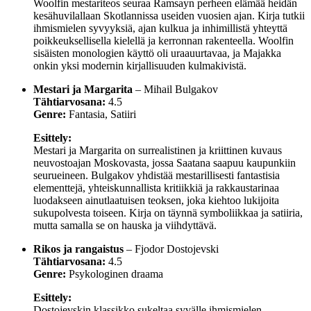
Woolfin mestariteos seuraa Ramsayn perheen elämää heidän
kesähuvilallaan Skotlannissa useiden vuosien ajan. Kirja tutkii
ihmismielen syvyyksiä, ajan kulkua ja inhimillistä yhteyttä
poikkeuksellisella kielellä ja kerronnan rakenteella. Woolfin
sisäisten monologien käyttö oli uraauurtavaa, ja Majakka
onkin yksi modernin kirjallisuuden kulmakivistä.
Mestari ja Margarita
– Mihail Bulgakov
Tähtiarvosana:
4.5
Genre:
Fantasia, Satiiri
Esittely:
Mestari ja Margarita on surrealistinen ja kriittinen kuvaus
neuvostoajan Moskovasta, jossa Saatana saapuu kaupunkiin
seurueineen. Bulgakov yhdistää mestarillisesti fantastisia
elementtejä, yhteiskunnallista kritiikkiä ja rakkaustarinaa
luodakseen ainutlaatuisen teoksen, joka kiehtoo lukijoita
sukupolvesta toiseen. Kirja on täynnä symboliikkaa ja satiiria,
mutta samalla se on hauska ja viihdyttävä.
Rikos ja rangaistus
– Fjodor Dostojevski
Tähtiarvosana:
4.5
Genre:
Psykologinen draama
Esittely:
Dostojevskin klassikko sukeltaa syvälle ihmismielen