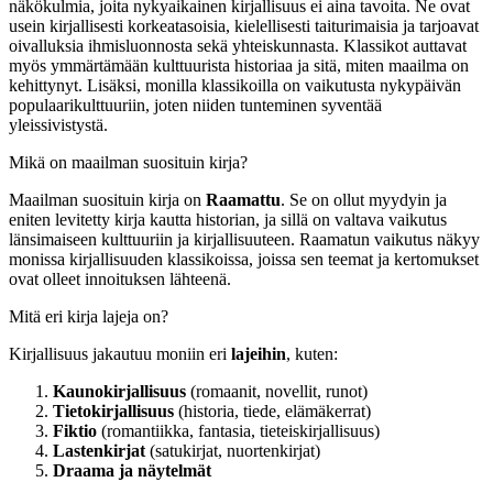
näkökulmia, joita nykyaikainen kirjallisuus ei aina tavoita. Ne ovat
usein kirjallisesti korkeatasoisia, kielellisesti taiturimaisia ja tarjoavat
oivalluksia ihmisluonnosta sekä yhteiskunnasta. Klassikot auttavat
myös ymmärtämään kulttuurista historiaa ja sitä, miten maailma on
kehittynyt. Lisäksi, monilla klassikoilla on vaikutusta nykypäivän
populaarikulttuuriin, joten niiden tunteminen syventää
yleissivistystä.
Mikä on maailman suosituin kirja?
Maailman suosituin kirja on
Raamattu
. Se on ollut myydyin ja
eniten levitetty kirja kautta historian, ja sillä on valtava vaikutus
länsimaiseen kulttuuriin ja kirjallisuuteen. Raamatun vaikutus näkyy
monissa kirjallisuuden klassikoissa, joissa sen teemat ja kertomukset
ovat olleet innoituksen lähteenä.
Mitä eri kirja lajeja on?
Kirjallisuus jakautuu moniin eri
lajeihin
, kuten:
Kaunokirjallisuus
(romaanit, novellit, runot)
Tietokirjallisuus
(historia, tiede, elämäkerrat)
Fiktio
(romantiikka, fantasia, tieteiskirjallisuus)
Lastenkirjat
(satukirjat, nuortenkirjat)
Draama ja näytelmät