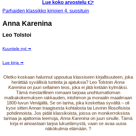
Lue koko arvostelu 👉
Parhaiden klassikko kirjojen 4. suosituin
Anna Karenina
Leo Tolstoi
Kuuntele nyt ➟
Lue kirja ➟
Oletko koskaan halunnut uppoutua klassiseen kirjallisuuteen, joka
herättää syvällisiä tunteita ja ajatuksia? Leo Tolstoin
Anna
Karenina
on juuri sellainen teos, joka ei jätä ketään kylmäksi.
Tämä mestarillinen romaani tarjoaa unohtumattoman
matkakokemuksen rakkauden, intohimon ja moraalin maailmaan
1800-luvun Venäjällä. Se on tarina, joka koskettaa syvältä – oli
kyse sitten Annan traagisesta kohtalosta tai Levinin filosofisista
pohdinnoista. Jos pidät klassikoista, joissa on monikerroksista
tarinaa ja ajattomia teemoja,
Anna Karenina
on juuri sinulle. Tämä
kirja ei ainoastaan tarjoa lukuelämystä, vaan se avaa uusia
näkökulmia elämään. ?️