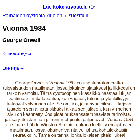
Lue koko arvostelu 👉
Parhaiden dystopia kirjojen 5. suosituin
Vuonna 1984
George Orwell
Kuuntele nyt ➟
Lue kirja ➟
George Orwellin
Vuonna 1984
on unohtumaton matka
tulevaisuuden maailmaan, jossa jokainen ajatuksesi ja liikkeesi on
tarkoin vartioitu. Tämä dystooppinen klassikko haastaa lukijan
pohtimaan, mitä tapahtuu, kun vapaus, totuus ja yksilöllisyys
katoavat valvonnan alle. Se on kirja, joka avaa silmät – tarjoaa
ajattelemisen aihetta pitkäksi aikaa sen jälkeen, kun viimeinen
sivu on käännetty. Jos pidät mukaansatempaavista tarinoista,
joissa yhteiskunnan pimeimmät puolet paljastuvat,
Vuonna 1984
on sinulle. Lähde Winston Smithin mukana kiellettyjen ajatusten
maailmaan, jossa jokainen valinta voi johtaa kohtalokkaisiin
seurauksiin. Tämä on tarina, jonka jokaisen pitäisi lukea!