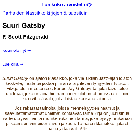
Lue koko arvostelu 👉
Parhaiden klassikko kirjojen 5. suosituin
Suuri Gatsby
F. Scott Fitzgerald
Kuuntele nyt ➟
Lue kirja ➟
Suuri Gatsby
on ajaton klassikko, joka vie lukijan Jazz-ajan loiston
keskelle, mutta paljastaa pinnan alla piilevän tyhjyyden. F. Scott
Fitzgeraldin mestariteos kertoo Jay Gatsbystä, joka tavoittelee
unelmaa, joka on aina hieman hänen ulottumattomissaan – niin
kuin vihreä valo, joka loistaa kaukana laiturilla.
Jos rakastat tarinoita, joissa menneisyyden haamut ja
saavutettamattomat unelmat kohtaavat, tämä kirja on juuri sinua
varten. Syvällinen ja monikerroksinen tarina, joka pysyy mukanasi
pitkään sen viimeisen sivun jälkeen. Tämä on klassikko, jota et
halua jättää väliin! ✨