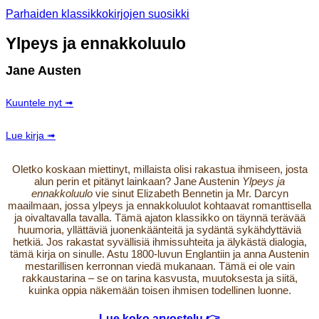
Parhaiden klassikkokirjojen suosikki
Ylpeys ja ennakkoluulo
Jane Austen
Kuuntele nyt ➟
Lue kirja ➟
Oletko koskaan miettinyt, millaista olisi rakastua ihmiseen, josta
alun perin et pitänyt lainkaan? Jane Austenin
Ylpeys ja
ennakkoluulo
vie sinut Elizabeth Bennetin ja Mr. Darcyn
maailmaan, jossa ylpeys ja ennakkoluulot kohtaavat romanttisella
ja oivaltavalla tavalla. Tämä ajaton klassikko on täynnä terävää
huumoria, yllättäviä juonenkäänteitä ja sydäntä sykähdyttäviä
hetkiä. Jos rakastat syvällisiä ihmissuhteita ja älykästä dialogia,
tämä kirja on sinulle. Astu 1800-luvun Englantiin ja anna Austenin
mestarillisen kerronnan viedä mukanaan. Tämä ei ole vain
rakkaustarina – se on tarina kasvusta, muutoksesta ja siitä,
kuinka oppia näkemään toisen ihmisen todellinen luonne.
Lue koko arvostelu 👉