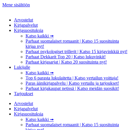
Mene sisältöön
Arvostelut
Kirjapalvelut
Kirjasuosituksia
Katso kaikki ➟
Parhaat suomalaiset romaanit | Katso 15 suosituinta
kirjaa nyt!
Parhaat psykologiset trillerit | Katso 15 kirjavinkkiä nyt!
Parhaat Dekkarit Top 20 | Katso lukuvinkit!
Parhaat kirjasarjat | Katso 20 suosituinta nyt!
Lukijalle
Katso kaikki ➟
Top 6 parasta lukulaitetta | Katso vertailun voittaja!
Paras äänikirjapalvelu | Katso vertailu ja tarjoukset!
Parhaat kirjakaupat netissä | Katso meidän suosikit!
Tarjoukset
Arvostelut
Kirjapalvelut
Kirjasuosituksia
Katso kaikki ➟
Parhaat suomalaiset romaanit | Katso 15 suosituinta
kirjaa nyt!