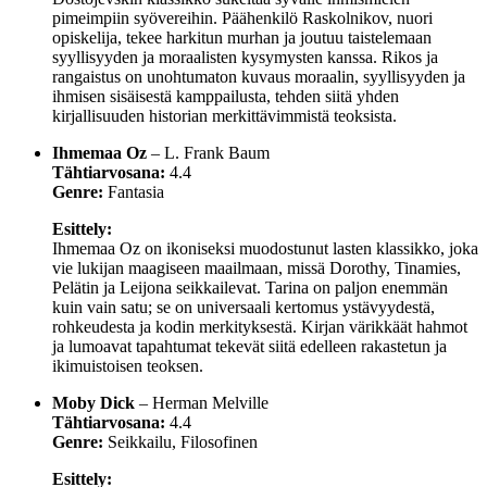
pimeimpiin syövereihin. Päähenkilö Raskolnikov, nuori
opiskelija, tekee harkitun murhan ja joutuu taistelemaan
syyllisyyden ja moraalisten kysymysten kanssa. Rikos ja
rangaistus on unohtumaton kuvaus moraalin, syyllisyyden ja
ihmisen sisäisestä kamppailusta, tehden siitä yhden
kirjallisuuden historian merkittävimmistä teoksista.
Ihmemaa Oz
– L. Frank Baum
Tähtiarvosana:
4.4
Genre:
Fantasia
Esittely:
Ihmemaa Oz on ikoniseksi muodostunut lasten klassikko, joka
vie lukijan maagiseen maailmaan, missä Dorothy, Tinamies,
Pelätin ja Leijona seikkailevat. Tarina on paljon enemmän
kuin vain satu; se on universaali kertomus ystävyydestä,
rohkeudesta ja kodin merkityksestä. Kirjan värikkäät hahmot
ja lumoavat tapahtumat tekevät siitä edelleen rakastetun ja
ikimuistoisen teoksen.
Moby Dick
– Herman Melville
Tähtiarvosana:
4.4
Genre:
Seikkailu, Filosofinen
Esittely: