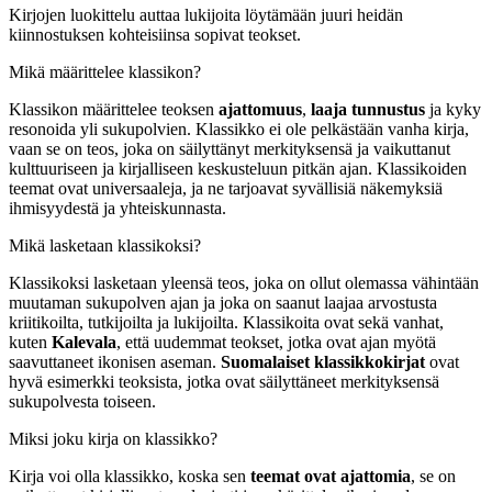
Kirjojen luokittelu auttaa lukijoita löytämään juuri heidän
kiinnostuksen kohteisiinsa sopivat teokset.
Mikä määrittelee klassikon?
Klassikon määrittelee teoksen
ajattomuus
,
laaja tunnustus
ja kyky
resonoida yli sukupolvien. Klassikko ei ole pelkästään vanha kirja,
vaan se on teos, joka on säilyttänyt merkityksensä ja vaikuttanut
kulttuuriseen ja kirjalliseen keskusteluun pitkän ajan. Klassikoiden
teemat ovat universaaleja, ja ne tarjoavat syvällisiä näkemyksiä
ihmisyydestä ja yhteiskunnasta.
Mikä lasketaan klassikoksi?
Klassikoksi lasketaan yleensä teos, joka on ollut olemassa vähintään
muutaman sukupolven ajan ja joka on saanut laajaa arvostusta
kriitikoilta, tutkijoilta ja lukijoilta. Klassikoita ovat sekä vanhat,
kuten
Kalevala
, että uudemmat teokset, jotka ovat ajan myötä
saavuttaneet ikonisen aseman.
Suomalaiset klassikkokirjat
ovat
hyvä esimerkki teoksista, jotka ovat säilyttäneet merkityksensä
sukupolvesta toiseen.
Miksi joku kirja on klassikko?
Kirja voi olla klassikko, koska sen
teemat ovat ajattomia
, se on