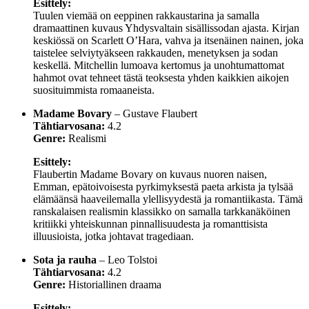
Esittely:
Tuulen viemää on eeppinen rakkaustarina ja samalla
dramaattinen kuvaus Yhdysvaltain sisällissodan ajasta. Kirjan
keskiössä on Scarlett O’Hara, vahva ja itsenäinen nainen, joka
taistelee selviytyäkseen rakkauden, menetyksen ja sodan
keskellä. Mitchellin lumoava kertomus ja unohtumattomat
hahmot ovat tehneet tästä teoksesta yhden kaikkien aikojen
suosituimmista romaaneista.
Madame Bovary
– Gustave Flaubert
Tähtiarvosana:
4.2
Genre:
Realismi
Esittely:
Flaubertin Madame Bovary on kuvaus nuoren naisen,
Emman, epätoivoisesta pyrkimyksestä paeta arkista ja tylsää
elämäänsä haaveilemalla ylellisyydestä ja romantiikasta. Tämä
ranskalaisen realismin klassikko on samalla tarkkanäköinen
kritiikki yhteiskunnan pinnallisuudesta ja romanttisista
illuusioista, jotka johtavat tragediaan.
Sota ja rauha
– Leo Tolstoi
Tähtiarvosana:
4.2
Genre:
Historiallinen draama
Esittely: