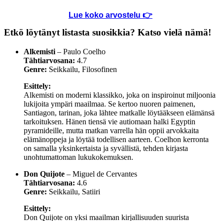
Lue koko arvostelu 👉
Etkö löytänyt listasta suosikkia? Katso vielä nämä!
Alkemisti
– Paulo Coelho
Tähtiarvosana:
4.7
Genre:
Seikkailu, Filosofinen
Esittely:
Alkemisti on moderni klassikko, joka on inspiroinut miljoonia
lukijoita ympäri maailmaa. Se kertoo nuoren paimenen,
Santiagon, tarinan, joka lähtee matkalle löytääkseen elämänsä
tarkoituksen. Hänen tiensä vie autiomaan halki Egyptin
pyramideille, mutta matkan varrella hän oppii arvokkaita
elämänoppeja ja löytää todellisen aarteen. Coelhon kerronta
on samalla yksinkertaista ja syvällistä, tehden kirjasta
unohtumattoman lukukokemuksen.
Don Quijote
– Miguel de Cervantes
Tähtiarvosana:
4.6
Genre:
Seikkailu, Satiiri
Esittely:
Don Quijote on yksi maailman kirjallisuuden suurista