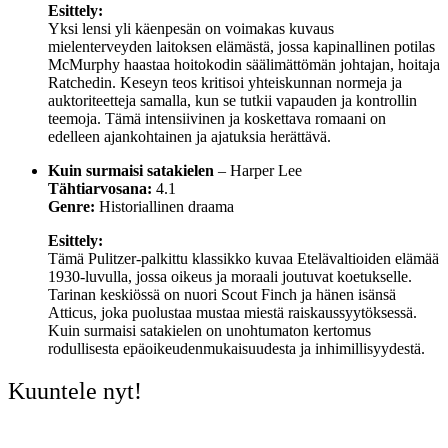
Esittely:
Yksi lensi yli käenpesän on voimakas kuvaus
mielenterveyden laitoksen elämästä, jossa kapinallinen potilas
McMurphy haastaa hoitokodin säälimättömän johtajan, hoitaja
Ratchedin. Keseyn teos kritisoi yhteiskunnan normeja ja
auktoriteetteja samalla, kun se tutkii vapauden ja kontrollin
teemoja. Tämä intensiivinen ja koskettava romaani on
edelleen ajankohtainen ja ajatuksia herättävä.
Kuin surmaisi satakielen
– Harper Lee
Tähtiarvosana:
4.1
Genre:
Historiallinen draama
Esittely:
Tämä Pulitzer-palkittu klassikko kuvaa Etelävaltioiden elämää
1930-luvulla, jossa oikeus ja moraali joutuvat koetukselle.
Tarinan keskiössä on nuori Scout Finch ja hänen isänsä
Atticus, joka puolustaa mustaa miestä raiskaussyytöksessä.
Kuin surmaisi satakielen on unohtumaton kertomus
rodullisesta epäoikeudenmukaisuudesta ja inhimillisyydestä.
Kuuntele nyt!