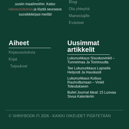
Blogi
uusiin maailmoihin. Katso
Ota yhteyttä
lukusuosituksia
ja löydä seuraava
suosikkikirjasi meiltä!
Mainostajille
Evästeet
Aiheet
Uusimmat
artikkelit
Kirjasuosituksia
Lukunurkkaus Sisustusvinkit –
Kirjat
Tunnelmaa Ja Toimivuutta
Tarjoukset
Tee Lukunurkkaus Lapselle
Helposti Ja Hauskasti
Lukunurkkaus Kutsuu
Rauhoittumaan – Vinkit
Toteutukseen
Bullet Journal Ideat: 15 Luovaa
Sivua Kalenteriin
© SHINYBOOK.FI 2026 - KAIKKI OIKEUDET PIDÄTETÄÄN