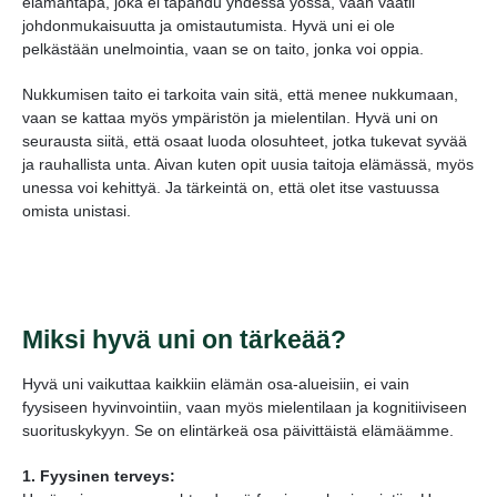
elämäntapa, joka ei tapahdu yhdessä yössä, vaan vaatii
johdonmukaisuutta ja omistautumista. Hyvä uni ei ole
pelkästään unelmointia, vaan se on taito, jonka voi oppia.
Nukkumisen taito ei tarkoita vain sitä, että menee nukkumaan,
vaan se kattaa myös ympäristön ja mielentilan. Hyvä uni on
seurausta siitä, että osaat luoda olosuhteet, jotka tukevat syvää
ja rauhallista unta. Aivan kuten opit uusia taitoja elämässä, myös
unessa voi kehittyä. Ja tärkeintä on, että olet itse vastuussa
omista unistasi.
Miksi hyvä uni on tärkeää?
Hyvä uni vaikuttaa kaikkiin elämän osa-alueisiin, ei vain
fyysiseen hyvinvointiin, vaan myös mielentilaan ja kognitiiviseen
suorituskykyyn. Se on elintärkeä osa päivittäistä elämäämme.
1. Fyysinen terveys: