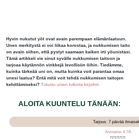
Hyvin nukutut yöt ovat avain parempaan elämänlaatuun.
Unen merkitystä ei voi liikaa korostaa, ja nukkumisen taito
on avain siihen, että pystyt saamaan kaiken irti yöunistasi.
Tämä artikkeli vie sinut syvälle nukkumisen taitoon ja
tarjoaa käytännön vinkkejä levollisiin öihin. Tiedämme,
kuinka tärkeää uni on, mutta kuinka voit parantaa omaa
unesi laatua? Entä mitä voit tehdä nukkumisen taitojen
kehittämiseksi?
Tutustu unien tulkinta kirjoihin.
ALOITA KUUNTELU TÄNÄÄN:
Tarjous: 7 päivää ilmaise
Arvosana: 4.7/5




