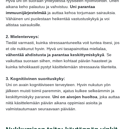
Hyvä uni on suoraan yhteydessä fyysiseen hyvinvointiin. Unen
aikana keho palautuu ja vahvistuu.
Uni parantaa
immuunijärjestelmää
ja auttaa kehoa torjumaan sairauksia.
Vähäinen uni puolestaan heikentää vastustuskykyä ja voi
altistaa sairauksille.
2. Mielenterveys:
Tiedät varmasti, kuinka stressaantuneelta voit tuntea itsesi, jos
et ole nukkunut hyvin. Hyvä uni tasapainottaa mielialaa,
vähentää ahdistusta ja parantaa keskittymiskykyä
. Se
vaikuttaa suoraan siihen, miten kohtaat päivän haasteet ja
kuinka tehokkaasti pystyt käsittelemään stressaavia tilanteita.
3. Kognitiivinen suorituskyky:
Uni on avain kognitiiviseen terveyteen. Hyvin nukutun yön
jälkeen muisti toimii paremmin, ajatus kulkee selkeämmin ja
keskittymiskyky paranee.
Uni on aivojen huoltoa
, joka auttaa
niitä käsittelemään päivän aikana oppimiasi asioita ja
valmistautumaan seuraavaan päivään.