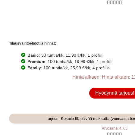





Tilausvaihtoehdot ja hinnat:
Basic
: 30 tuntia/kk, 11,99 €/kk, 1 profiili
Premium
: 100 tuntia/kk, 19,99 €/kk, 1 profiili
Family
: 100 tuntia/kk, 25,99 €/kk, 4 profiilia
Hinta alkaen: Hinta alkaen: 1
Hyödynnä tarjous!
Tarjous: Kokeile 90 päivää maksutta (voimassa toi
Arvosana: 4.7/5




