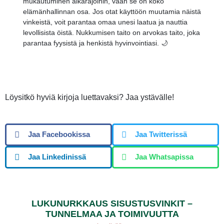
mukautuminen aikarajoihin, vaan se on koko
elämänhallinnan osa. Jos otat käyttöön muutamia näistä
vinkeistä, voit parantaa omaa unesi laatua ja nauttia
levollisista öistä. Nukkumisen taito on arvokas taito, joka
parantaa fyysistä ja henkistä hyvinvointiasi. 🌙
Löysitkö hyviä kirjoja luettavaksi? Jaa ystävälle!
Jaa Facebookissa
Jaa Twitterissä
Jaa Linkedinissä
Jaa Whatsapissa
LUKUNURKKAUS SISUSTUSVINKIT –
TUNNELMAA JA TOIMIVUUTTA