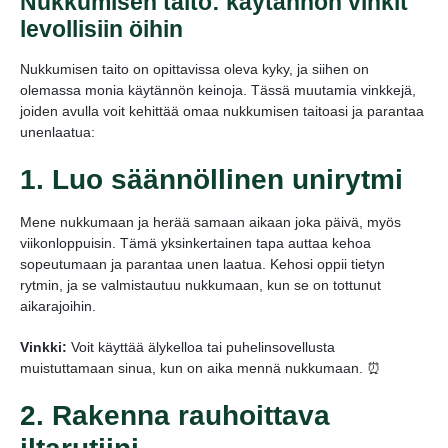
Nukkumisen taito: käytännön vinkit
levollisiin öihin
Nukkumisen taito on opittavissa oleva kyky, ja siihen on
olemassa monia käytännön keinoja. Tässä muutamia vinkkejä,
joiden avulla voit kehittää omaa nukkumisen taitoasi ja parantaa
unenlaatua:
1. Luo säännöllinen unirytmi
Mene nukkumaan ja herää samaan aikaan joka päivä, myös
viikonloppuisin. Tämä yksinkertainen tapa auttaa kehoa
sopeutumaan ja parantaa unen laatua. Kehosi oppii tietyn
rytmin, ja se valmistautuu nukkumaan, kun se on tottunut
aikarajoihin.
Vinkki:
Voit käyttää älykelloa tai puhelinsovellusta
muistuttamaan sinua, kun on aika mennä nukkumaan. ⏰
2. Rakenna rauhoittava