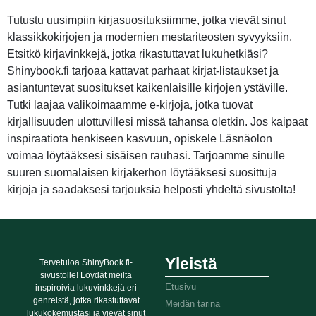
Tutustu uusimpiin kirjasuosituksiimme, jotka vievät sinut
klassikkokirjojen ja modernien mestariteosten syvyyksiin.
Etsitkö kirjavinkkejä, jotka rikastuttavat lukuhetkiäsi?
Shinybook.fi tarjoaa kattavat parhaat kirjat-listaukset ja
asiantuntevat suositukset kaikenlaisille kirjojen ystäville.
Tutki laajaa valikoimaamme e-kirjoja, jotka tuovat
kirjallisuuden ulottuvillesi missä tahansa oletkin. Jos kaipaat
inspiraatiota henkiseen kasvuun, opiskele Läsnäolon
voimaa löytääksesi sisäisen rauhasi. Tarjoamme sinulle
suuren suomalaisen kirjakerhon löytääksesi suosittuja
kirjoja ja saadaksesi tarjouksia helposti yhdeltä sivustolta!
Yleistä
Tervetuloa ShinyBook.fi-
sivustolle! Löydät meiltä
Etusivu
inspiroivia lukuvinkkejä eri
genreistä, jotka rikastuttavat
Meidän tarina
lukukokemustasi ja vievät sinut