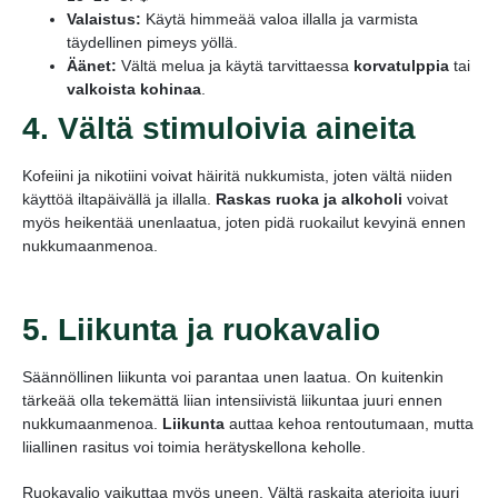
Valaistus:
Käytä himmeää valoa illalla ja varmista
täydellinen pimeys yöllä.
Äänet:
Vältä melua ja käytä tarvittaessa
korvatulppia
tai
valkoista kohinaa
.
4. Vältä stimuloivia aineita
Kofeiini ja nikotiini voivat häiritä nukkumista, joten vältä niiden
käyttöä iltapäivällä ja illalla.
Raskas ruoka ja alkoholi
voivat
myös heikentää unenlaatua, joten pidä ruokailut kevyinä ennen
nukkumaanmenoa.
5. Liikunta ja ruokavalio
Säännöllinen liikunta voi parantaa unen laatua. On kuitenkin
tärkeää olla tekemättä liian intensiivistä liikuntaa juuri ennen
nukkumaanmenoa.
Liikunta
auttaa kehoa rentoutumaan, mutta
liiallinen rasitus voi toimia herätyskellona keholle.
Ruokavalio vaikuttaa myös uneen. Vältä raskaita aterioita juuri