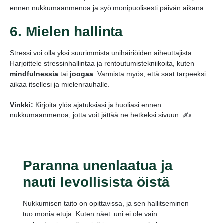
ennen nukkumaanmenoa ja syö monipuolisesti päivän aikana.
6. Mielen hallinta
Stressi voi olla yksi suurimmista unihäiriöiden aiheuttajista.
Harjoittele stressinhallintaa ja rentoutumistekniikoita, kuten
mindfulnessia
tai
joogaa
. Varmista myös, että saat tarpeeksi
aikaa itsellesi ja mielenrauhalle.
Vinkki:
Kirjoita ylös ajatuksiasi ja huoliasi ennen
nukkumaanmenoa, jotta voit jättää ne hetkeksi sivuun. ✍️
Paranna unenlaatua ja
nauti levollisista öistä
Nukkumisen taito on opittavissa, ja sen hallitseminen
tuo monia etuja. Kuten näet, uni ei ole vain