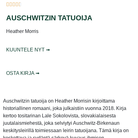
AUSCHWITZIN TATUOIJA
Heather Morris
KUUNTELE NYT ➟
OSTA KIRJA ➟
Auschwitzin tatuoija on Heather Morrisin kirjoittama
historiallinen romaani, joka julkaistiin vuonna 2018. Kirja
kertoo tositarinan Lale Sokolovista, slovakialaisesta
juutalaismiehestä, joka selviytyi Auschwitz-Birkenaun
keskitysleirillä toimiessaan leirin tatuoijana. Tämä kirja on
koskettava ja sydäntä särkevä kuvaus ihmisen