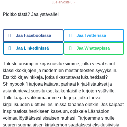
Lue arvostelu »
Piditko tästä? Jaa ystävälle!
Jaa Facebookissa
Jaa Twitterissä
Jaa Linkedinissä
Jaa Whatsapissa
Tutustu uusimpiin kirjasuosituksiimme, jotka vievät sinut
klassikkokirjojen ja modernien mestariteosten syvyyksiin.
Etsitkö kirjavinkkejä, jotka rikastuttavat lukuhetkiäsi?
Shinybook.fi tarjoaa kattavat parhaat kirjat-listaukset ja
asiantuntevat suositukset kaikenlaisille kirjojen ystäville.
Tutki laajaa valikoimaamme e-kirjoja, jotka tuovat
kirjallisuuden ulottuvillesi missä tahansa oletkin. Jos kaipaat
inspiraatiota henkiseen kasvuun, opiskele Läsnäolon
voimaa löytääksesi sisäisen rauhasi. Tarjoamme sinulle
suuren suomalaisen kirjakerhon saadaksesi eksklusiivisia