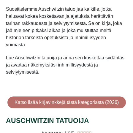
Suosittelemme Auschwitzin tatuoijaa kaikille, jotka
haluavat kokea koskettavan ja ajatuksia herättävän
tarinan rakkaudesta ja selviytymisestä. Se on kirja, joka
jää mieleen pitkäksi aikaa ja joka muistuttaa meitä
historian tärkeistä opetuksista ja inhimillisyyden
voimasta.
Lue Auschwitzin tatuoija ja anna sen koskettaa sydäntäsi
ja avartaa näkemyksiäsi inhimillisyydestä ja
selviytymisestä.
Katso lisää kirjavinkkejä tästä kategoriasta (2026)
AUSCHWITZIN TATUOIJA