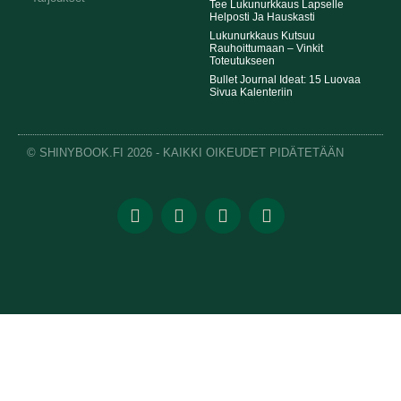
Tee Lukunurkkaus Lapselle
Helposti Ja Hauskasti
Lukunurkkaus Kutsuu
Rauhoittumaan – Vinkit
Toteutukseen
Bullet Journal Ideat: 15 Luovaa
Sivua Kalenteriin
© SHINYBOOK.FI 2026 - KAIKKI OIKEUDET PIDÄTETÄÄN