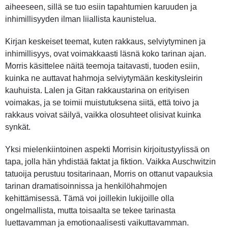
aiheeseen, sillä se tuo esiin tapahtumien karuuden ja
inhimillisyyden ilman liiallista kaunistelua.
Kirjan keskeiset teemat, kuten rakkaus, selviytyminen ja
inhimillisyys, ovat voimakkaasti läsnä koko tarinan ajan.
Morris käsittelee näitä teemoja taitavasti, tuoden esiin,
kuinka ne auttavat hahmoja selviytymään keskitysleirin
kauhuista. Lalen ja Gitan rakkaustarina on erityisen
voimakas, ja se toimii muistutuksena siitä, että toivo ja
rakkaus voivat säilyä, vaikka olosuhteet olisivat kuinka
synkät.
Yksi mielenkiintoinen aspekti Morrisin kirjoitustyylissä on
tapa, jolla hän yhdistää faktat ja fiktion. Vaikka Auschwitzin
tatuoija perustuu tositarinaan, Morris on ottanut vapauksia
tarinan dramatisoinnissa ja henkilöhahmojen
kehittämisessä. Tämä voi joillekin lukijoille olla
ongelmallista, mutta toisaalta se tekee tarinasta
luettavamman ja emotionaalisesti vaikuttavamman.