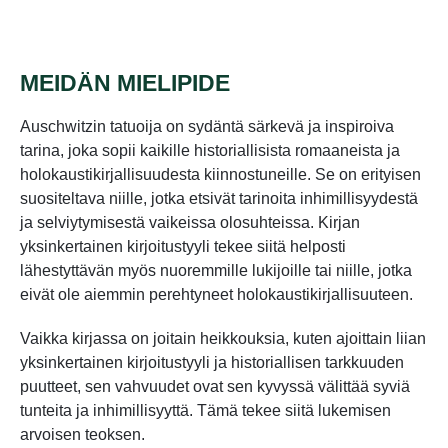
MEIDÄN MIELIPIDE
Auschwitzin tatuoija on sydäntä särkevä ja inspiroiva
tarina, joka sopii kaikille historiallisista romaaneista ja
holokaustikirjallisuudesta kiinnostuneille. Se on erityisen
suositeltava niille, jotka etsivät tarinoita inhimillisyydestä
ja selviytymisestä vaikeissa olosuhteissa. Kirjan
yksinkertainen kirjoitustyyli tekee siitä helposti
lähestyttävän myös nuoremmille lukijoille tai niille, jotka
eivät ole aiemmin perehtyneet holokaustikirjallisuuteen.
Vaikka kirjassa on joitain heikkouksia, kuten ajoittain liian
yksinkertainen kirjoitustyyli ja historiallisen tarkkuuden
puutteet, sen vahvuudet ovat sen kyvyssä välittää syviä
tunteita ja inhimillisyyttä. Tämä tekee siitä lukemisen
arvoisen teoksen.