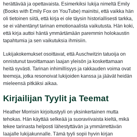
herättävää ja opettavaista. Esimerkiksi lukija nimeltä Emily
(Books with Emily Fox on YouTube) mainitsi, että vaikka hän
oli tietoinen siitä, että kirja ei ole täysin historiallisesti tarkka,
se ei vähentänyt tarinan emotionaalista vaikutusta. Hän koki,
että kirja auttoi häntä ymmärtämään paremmin holokaustin
tapahtumia ja sen vaikutuksia ihmisiin.
Lukijakokemukset osoittavat, että Auschwitzin tatuoija on
onnistunut tavoittamaan laajan yleisön ja koskettamaan
heitä syvästi. Tarinan inhimillisyys ja rakkauden voima ovat
teemoja, jotka resonoivat lukijoiden kanssa ja jäävät heidän
mieleensä pitkäksi aikaa.
Kirjailijan Tyylit ja Teemat
Heather Morrisin kirjoitustyyli on yksinkertainen mutta
tehokas. Hän käyttää selkeää ja suoraviivaista kieltä, mikä
tekee tarinasta helposti lähestyttävän ja ymmärrettävän
laajalle lukijakunnalle. Tämä tyyli sopii hyvin kirjan