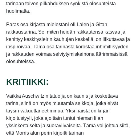
tarinaan toivon pilkahduksen synkistä olosuhteista
huolimatta.
Paras osa kirjasta mielestäni oli Lalen ja Gitan
rakkaustarina. Se, miten heidän rakkautensa kasvaa ja
kehittyy keskitysleirin kauhujen keskellä, on liikuttavaa ja
inspiroivaa. Tämä osa tarinasta korostaa inhimillisyyden
ja rakkauden voimaa selviytymiskeinona äärimmäisissä
olosuhteissa.
KRITIIKKI:
Vaikka Auschwitzin tatuoija on kaunis ja koskettava
tarina, siinä on myös muutamia seikkoja, jotka eivät
täysin vakuuttaneet minua. Yksi näistä on kirjan
kirjoitustyyli, joka ajoittain tuntui hieman liian
yksinkertaiselta ja suoraviivaiselta. Tämä voi johtua siitä,
että Morris alun perin kirjoitti tarinan