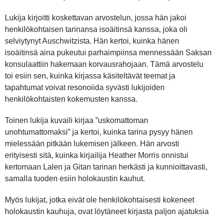
Lukija kirjoitti koskettavan arvostelun, jossa hän jakoi
henkilökohtaisen tarinansa isoäitinsä kanssa, joka oli
selviytynyt Auschwitzista. Hän kertoi, kuinka hänen
isoäitinsä aina pukeutui parhaimpiinsa mennessään Saksan
konsulaattiin hakemaan korvausrahojaan. Tämä arvostelu
toi esiin sen, kuinka kirjassa käsiteltävät teemat ja
tapahtumat voivat resonoiida syvästi lukijoiden
henkilökohtaisten kokemusten kanssa.
Toinen lukija kuvaili kirjaa ”uskomattoman
unohtumattomaksi” ja kertoi, kuinka tarina pysyy hänen
mielessään pitkään lukemisen jälkeen. Hän arvosti
erityisesti sitä, kuinka kirjailija Heather Morris onnistui
kertomaan Lalen ja Gitan tarinan herkästi ja kunnioittavasti,
samalla tuoden esiin holokaustin kauhut.
Myös lukijat, jotka eivät ole henkilökohtaisesti kokeneet
holokaustin kauhuja, ovat löytäneet kirjasta paljon ajatuksia