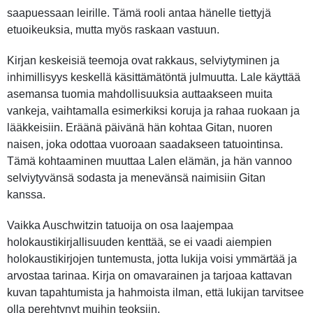
saapuessaan leirille. Tämä rooli antaa hänelle tiettyjä
etuoikeuksia, mutta myös raskaan vastuun.
Kirjan keskeisiä teemoja ovat rakkaus, selviytyminen ja
inhimillisyys keskellä käsittämätöntä julmuutta. Lale käyttää
asemansa tuomia mahdollisuuksia auttaakseen muita
vankeja, vaihtamalla esimerkiksi koruja ja rahaa ruokaan ja
lääkkeisiin. Eräänä päivänä hän kohtaa Gitan, nuoren
naisen, joka odottaa vuoroaan saadakseen tatuointinsa.
Tämä kohtaaminen muuttaa Lalen elämän, ja hän vannoo
selviytyvänsä sodasta ja menevänsä naimisiin Gitan
kanssa.
Vaikka Auschwitzin tatuoija on osa laajempaa
holokaustikirjallisuuden kenttää, se ei vaadi aiempien
holokaustikirjojen tuntemusta, jotta lukija voisi ymmärtää ja
arvostaa tarinaa. Kirja on omavarainen ja tarjoaa kattavan
kuvan tapahtumista ja hahmoista ilman, että lukijan tarvitsee
olla perehtynyt muihin teoksiin.