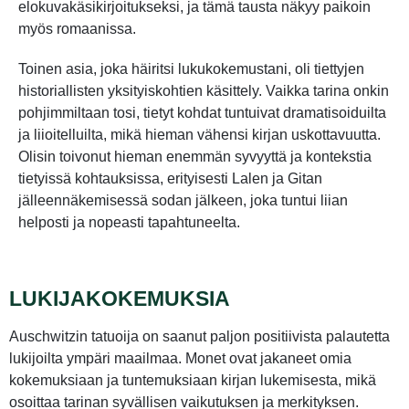
elokuvakäsikirjoitukseksi, ja tämä tausta näkyy paikoin
myös romaanissa.
Toinen asia, joka häiritsi lukukokemustani, oli tiettyjen
historiallisten yksityiskohtien käsittely. Vaikka tarina onkin
pohjimmiltaan tosi, tietyt kohdat tuntuivat dramatisoiduilta
ja liioitelluilta, mikä hieman vähensi kirjan uskottavuutta.
Olisin toivonut hieman enemmän syvyyttä ja kontekstia
tietyissä kohtauksissa, erityisesti Lalen ja Gitan
jälleennäkemisessä sodan jälkeen, joka tuntui liian
helposti ja nopeasti tapahtuneelta.
LUKIJAKOKEMUKSIA
Auschwitzin tatuoija on saanut paljon positiivista palautetta
lukijoilta ympäri maailmaa. Monet ovat jakaneet omia
kokemuksiaan ja tuntemuksiaan kirjan lukemisesta, mikä
osoittaa tarinan syvällisen vaikutuksen ja merkityksen.