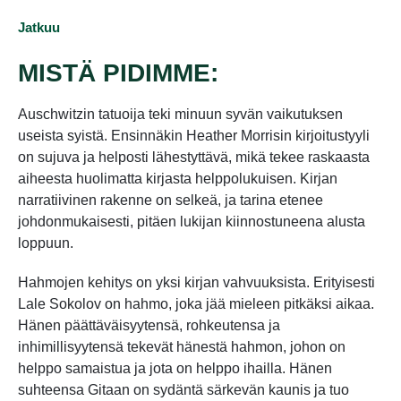
Jatkuu
MISTÄ PIDIMME:
Auschwitzin tatuoija teki minuun syvän vaikutuksen
useista syistä. Ensinnäkin Heather Morrisin kirjoitustyyli
on sujuva ja helposti lähestyttävä, mikä tekee raskaasta
aiheesta huolimatta kirjasta helppolukuisen. Kirjan
narratiivinen rakenne on selkeä, ja tarina etenee
johdonmukaisesti, pitäen lukijan kiinnostuneena alusta
loppuun.
Hahmojen kehitys on yksi kirjan vahvuuksista. Erityisesti
Lale Sokolov on hahmo, joka jää mieleen pitkäksi aikaa.
Hänen päättäväisyytensä, rohkeutensa ja
inhimillisyytensä tekevät hänestä hahmon, johon on
helppo samaistua ja jota on helppo ihailla. Hänen
suhteensa Gitaan on sydäntä särkevän kaunis ja tuo