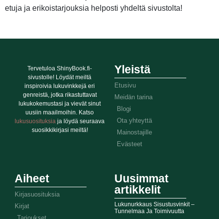
etuja ja erikoistarjouksia helposti yhdeltä sivustolta!
Yleistä
Tervetuloa ShinyBook.fi-
sivustolle! Löydät meiltä
Etusivu
inspiroivia lukuvinkkejä eri
genreistä, jotka rikastuttavat
Meidän tarina
lukukokemustasi ja vievät sinut
Blogi
uusiin maailmoihin. Katso
Ota yhteyttä
lukusuosituksia
ja löydä seuraava
suosikkikirjasi meiltä!
Mainostajille
Evästeet
Aiheet
Uusimmat
artikkelit
Kirjasuosituksia
Lukunurkkaus Sisustusvinkit –
Kirjat
Tunnelmaa Ja Toimivuutta
Tarjoukset