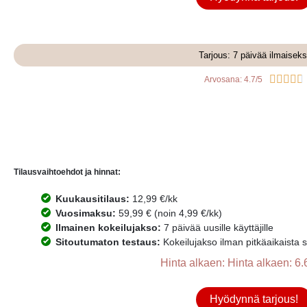
Tarjous: 7 päivää ilmaiseks





Arvosana: 4.7/5
Tilausvaihtoehdot ja hinnat:
Kuukausitilaus:
12,99 €/kk
Vuosimaksu:
59,99 € (noin 4,99 €/kk)
Ilmainen kokeilujakso:
7 päivää uusille käyttäjille
Sitoutumaton testaus:
Kokeilujakso ilman pitkäaikaista 
Hinta alkaen: Hinta alkaen: 6.
Hyödynnä tarjous!