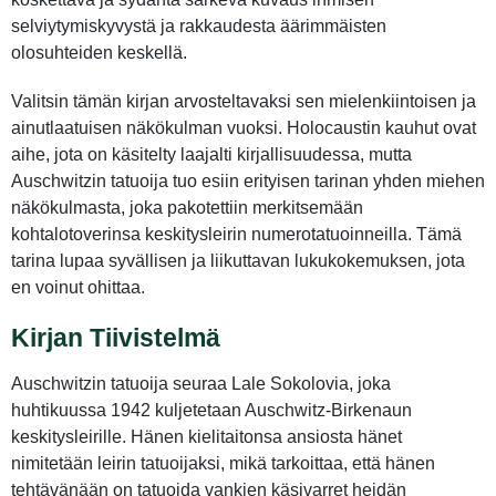
selviytymiskyvystä ja rakkaudesta äärimmäisten
olosuhteiden keskellä.
Valitsin tämän kirjan arvosteltavaksi sen mielenkiintoisen ja
ainutlaatuisen näkökulman vuoksi. Holocaustin kauhut ovat
aihe, jota on käsitelty laajalti kirjallisuudessa, mutta
Auschwitzin tatuoija tuo esiin erityisen tarinan yhden miehen
näkökulmasta, joka pakotettiin merkitsemään
kohtalotoverinsa keskitysleirin numerotatuoinneilla. Tämä
tarina lupaa syvällisen ja liikuttavan lukukokemuksen, jota
en voinut ohittaa.
Kirjan Tiivistelmä
Auschwitzin tatuoija seuraa Lale Sokolovia, joka
huhtikuussa 1942 kuljetetaan Auschwitz-Birkenaun
keskitysleirille. Hänen kielitaitonsa ansiosta hänet
nimitetään leirin tatuoijaksi, mikä tarkoittaa, että hänen
tehtävänään on tatuoida vankien käsivarret heidän