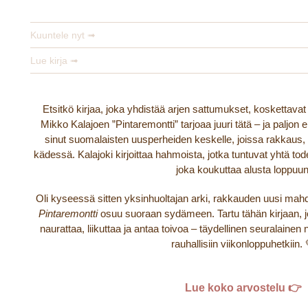
Miika Nousiainen
Kuuntele nyt ➟
Lue kirja ➟
Etsitkö kirjaa, joka yhdistää arjen sattumukset, koskettava
Mikko Kalajoen ”Pintaremontti” tarjoaa juuri tätä – ja paljo
sinut suomalaisten uusperheiden keskelle, joissa rakkaus,
kädessä. Kalajoki kirjoittaa hahmoista, jotka tuntuvat yhtä todel
joka koukuttaa alusta loppuun
Oli kyseessä sitten yksinhuoltajan arki, rakkauden uusi mahdol
Pintaremontti
osuu suoraan sydämeen. Tartu tähän kirjaan, j
naurattaa, liikuttaa ja antaa toivoa – täydellinen seuralainen 
rauhallisiin viikonloppuhetkiin. 
Lue koko arvostelu 👉