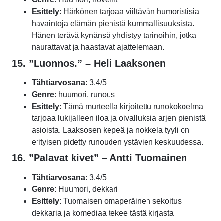
Esittely
: Härkönen tarjoaa viiltävän humoristisia
havaintoja elämän pienistä kummallisuuksista.
Hänen terävä kynänsä yhdistyy tarinoihin, jotka
naurattavat ja haastavat ajattelemaan.
15. ”Luonnos.” – Heli Laaksonen
Tähtiarvosana
: 3.4/5
Genre
: huumori, runous
Esittely
: Tämä murteella kirjoitettu runokokoelma
tarjoaa lukijalleen iloa ja oivalluksia arjen pienistä
asioista. Laaksosen kepeä ja nokkela tyyli on
erityisen pidetty runouden ystävien keskuudessa.
16. ”Palavat kivet” – Antti Tuomainen
Tähtiarvosana
: 3.4/5
Genre
: Huumori, dekkari
Esittely
: Tuomaisen omaperäinen sekoitus
dekkaria ja komediaa tekee tästä kirjasta