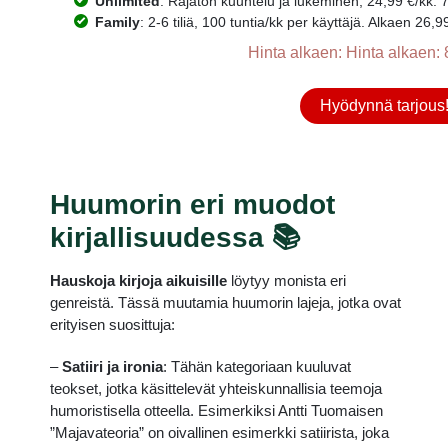
Unlimited
: Rajaton kuuntelu ja lukeminen, 24,99 €/kk. 7
Family
: 2-6 tiliä, 100 tuntia/kk per käyttäjä. Alkaen 26,
Hinta alkaen: Hinta alkaen: 
Hyödynnä tarjous
Huumorin eri muodot
kirjallisuudessa 📚
Hauskoja kirjoja aikuisille
löytyy monista eri
genreistä. Tässä muutamia huumorin lajeja, jotka ovat
erityisen suosittuja:
–
Satiiri ja ironia
:
Tähän kategoriaan kuuluvat
teokset, jotka käsittelevät yhteiskunnallisia teemoja
humoristisella otteella. Esimerkiksi Antti Tuomaisen
”Majavateoria” on oivallinen esimerkki satiirista, joka