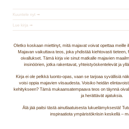
Antti Tuomainen
Kuuntele nyt ➟
Lue kirja ➟
Oletko koskaan miettinyt, mitä majavat voivat opettaa meille i
Majavan vaikuttava teos, joka yhdistää kiehtovasti tieteen, f
oivallukset. Tämä kirja vie sinut matkalle majavien maa
insinöörien, jotka rakentavat, yhteistyöskentelevät ja yl
Kirja ei ole pelkkä luonto-opas, vaan se tarjoaa syvällisiä n
voisi oppia majavien viisaudesta. Voisiko heidän elintavoi
kehitykseen? Tämä mukaansatempaava teos on täynnä oivallu
ja herättävät ajatuksia.
Älä jää paitsi tästä ainutlaatuisesta lukuelämyksestä! Tu
inspiraatiota ympäristökriisin keskellä – m