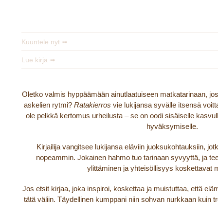
Ratakierros
Miika Nousiainen
Kuuntele nyt ➟
Lue kirja ➟
Oletko valmis hyppäämään ainutlaatuiseen matkatarinaan, jo
askelien rytmi?
Ratakierros
vie lukijansa syvälle itsensä voi
ole pelkkä kertomus urheilusta – se on oodi sisäiselle kasvu
hyväksymiselle.
Kirjailija vangitsee lukijansa eläviin juoksukohtauksiin, 
nopeammin. Jokainen hahmo tuo tarinaan syvyyttä, ja te
ylittäminen ja yhteisöllisyys koskettavat 
Jos etsit kirjaa, joka inspiroi, koskettaa ja muistuttaa, että el
tätä väliin. Täydellinen kumppani niin sohvan nurkkaan kuin t