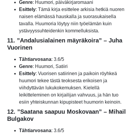
Genre
: Huumori, päiväkirjaromaani
Esittely
: Tämä kirja esittelee arkisia hetkiä nuoren
naisen elämässä hauskalla ja suorasukaisella
tavalla. Huumoria löytyy niin työelämän kuin
ystävyyssuhteidenkin kommelluksista.
11.
”Andalusialainen mäyräkoira” – Juha
Vuorinen
Tähtiarvosana
: 3.6/5
Genre
: Huumori, Satiiri
Esittely
: Vuorisen satiirinen ja paikoin röyhkeä
huumori tekee tästä teoksesta erikoisen ja
viihdyttävän lukukokemuksen. Kielellä
leikitteleminen on kirjailijan vahvuus, ja hän tuo
esiin yhteiskunnan kipupisteet huumorin keinoin.
12. ”Saatana saapuu Moskovaan” – Mihail
Bulgakov
Tähtiarvosana
: 3.6/5