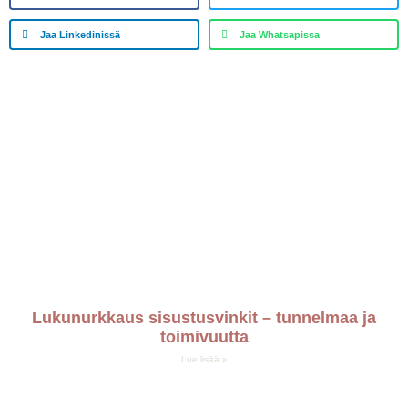
Jaa Linkedinissä
Jaa Whatsapissa
Lukunurkkaus sisustusvinkit – tunnelmaa ja
toimivuutta
Lue lisää »