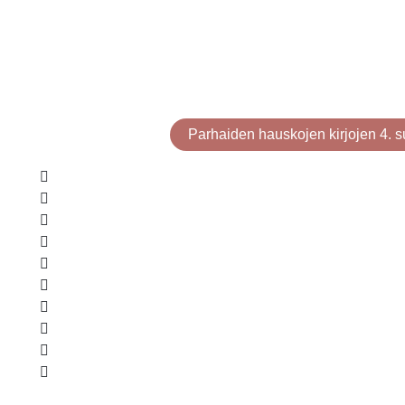
Parhaiden hauskojen kirjojen 4. s
Korvapuustikesä