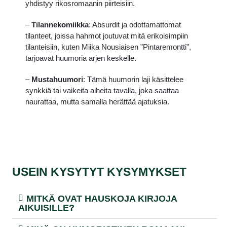
yhdistyy rikosromaanin piirteisiin.
–
Tilannekomiikka
:
Absurdit ja odottamattomat
tilanteet, joissa hahmot joutuvat mitä erikoisimpiin
tilanteisiin, kuten Miika Nousiaisen ”Pintaremontti”,
tarjoavat huumoria arjen keskelle.
–
Mustahuumori
:
Tämä huumorin laji käsittelee
synkkiä tai vaikeita aiheita tavalla, joka saattaa
naurattaa, mutta samalla herättää ajatuksia.
USEIN KYSYTYT KYSYMYKSET
MITKÄ OVAT HAUSKOJA KIRJOJA
AIKUISILLE?