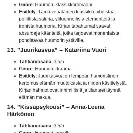
Genre
: Huumori, klassikkoromaani
Esittely
: Tämä venäläinen klassikko yhdistää
poliittista satiiria, yliluonnollisia elementtejä ja
ironista huumoria. Kirjan tapahtumat saavat
absurdeja käänteitä, jotka tarjoavat monenlaista
pohdittavaa huumorin ystäville.
13. ”Juurikasvua” – Katariina Vuori
Tähtiarvosana
: 3.5/5
Genre
: Huumori, draama
Esittely
: Juurikasvua on lempeän humoristinen
kertomus elämän muutoksista ja niiden käsittelystä.
Kirjan hahmot ovat inhimillisiä ja tilanteet täynnä
elämän makua.
14. ”Kissapsykoosi” – Anna-Leena
Härkönen
Tähtiarvosana
: 3.5/5
Genre
: Huumori, novellit