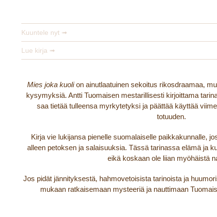
Antti Tuomainen
Kuuntele nyt ➟
Lue kirja ➟
Mies joka kuoli
on ainutlaatuinen sekoitus rikosdraamaa, mu
kysymyksiä. Antti Tuomaisen mestarillisesti kirjoittama tari
saa tietää tulleensa myrkytetyksi ja päättää käyttää viim
totuuden.
Kirja vie lukijansa pienelle suomalaiselle paikkakunnalle, 
alleen petoksen ja salaisuuksia. Tässä tarinassa elämä ja 
eikä koskaan ole liian myöhäistä n
Jos pidät jännityksestä, hahmovetoisista tarinoista ja huumoris
mukaan ratkaisemaan mysteeriä ja nauttimaan Tuomais