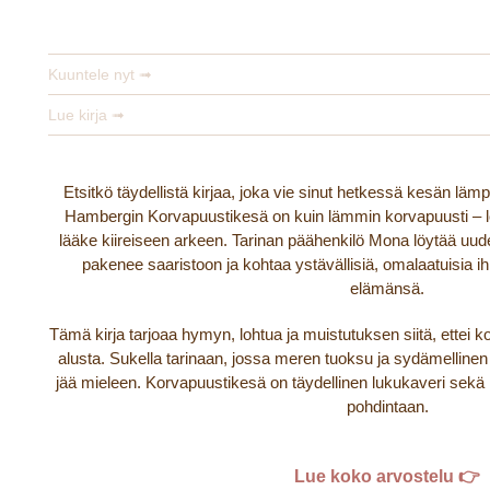
Maija Kajanto
Kuuntele nyt ➟
Lue kirja ➟
Etsitkö täydellistä kirjaa, joka vie sinut hetkessä kesän läm
Hambergin Korvapuustikesä on kuin lämmin korvapuusti – lo
lääke kiireiseen arkeen. Tarinan päähenkilö Mona löytää uu
pakenee saaristoon ja kohtaa ystävällisiä, omalaatuisia i
elämänsä.
Tämä kirja tarjoaa hymyn, lohtua ja muistutuksen siitä, ettei k
alusta. Sukella tarinaan, jossa meren tuoksu ja sydämellinen 
jää mieleen. Korvapuustikesä on täydellinen lukukaveri sekä 
pohdintaan.
Lue koko arvostelu 👉