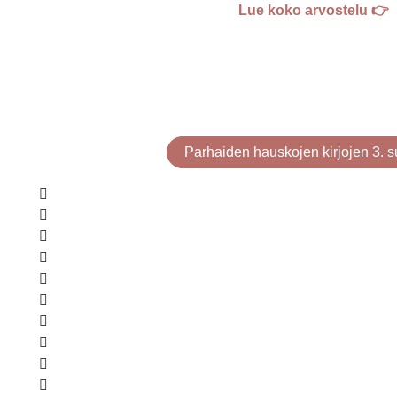
Lue koko arvostelu 👉
Parhaiden hauskojen kirjojen 3. s