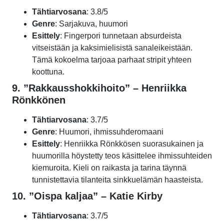
Tähtiarvosana
: 3.8/5
Genre
: Sarjakuva, huumori
Esittely
: Fingerpori tunnetaan absurdeista
vitseistään ja kaksimielisistä sanaleikeistään.
Tämä kokoelma tarjoaa parhaat stripit yhteen
koottuna.
9.
”Rakkausshokkihoito” – Henriikka
Rönkkönen
Tähtiarvosana
: 3.7/5
Genre
: Huumori, ihmissuhderomaani
Esittely
: Henriikka Rönkkösen suorasukainen ja
huumorilla höystetty teos käsittelee ihmissuhteiden
kiemuroita. Kieli on raikasta ja tarina täynnä
tunnistettavia tilanteita sinkkuelämän haasteista.
10.
”Oispa kaljaa” – Katie Kirby
Tähtiarvosana
: 3.7/5