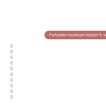
Parhaiden hauskojen kirjojen 5. s
Mies joka kuoli