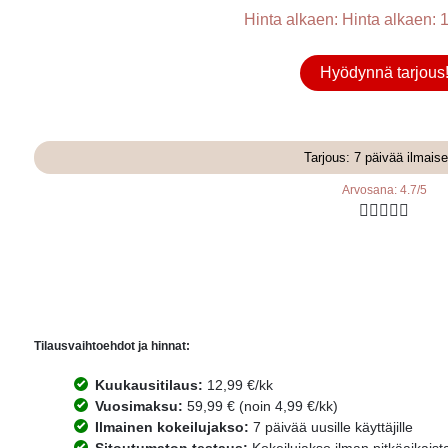
Hinta alkaen: Hinta alkaen: 1
Hyödynnä tarjous
Tarjous: 7 päivää ilmaise
Arvosana: 4.7/5





Tilausvaihtoehdot ja hinnat:
Kuukausitilaus:
12,99 €/kk
Vuosimaksu:
59,99 € (noin 4,99 €/kk)
Ilmainen kokeilujakso:
7 päivää uusille käyttäjille
Sitoutumaton testaus:
Kokeilujakso ilman pitkäaikaist