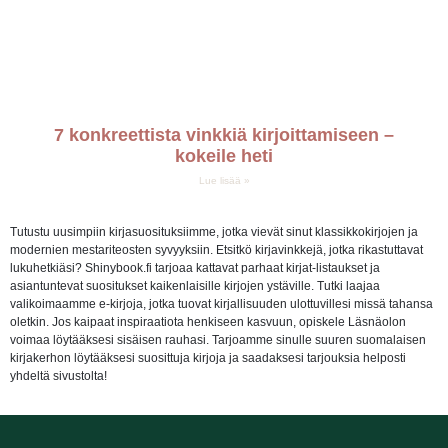
7 konkreettista vinkkiä kirjoittamiseen –
kokeile heti
Lue lisää »
Tutustu uusimpiin kirjasuosituksiimme, jotka vievät sinut klassikkokirjojen ja
modernien mestariteosten syvyyksiin. Etsitkö kirjavinkkejä, jotka rikastuttavat
lukuhetkiäsi? Shinybook.fi tarjoaa kattavat parhaat kirjat-listaukset ja
asiantuntevat suositukset kaikenlaisille kirjojen ystäville. Tutki laajaa
valikoimaamme e-kirjoja, jotka tuovat kirjallisuuden ulottuvillesi missä tahansa
oletkin. Jos kaipaat inspiraatiota henkiseen kasvuun, opiskele Läsnäolon
voimaa löytääksesi sisäisen rauhasi. Tarjoamme sinulle suuren suomalaisen
kirjakerhon löytääksesi suosittuja kirjoja ja saadaksesi tarjouksia helposti
yhdeltä sivustolta!