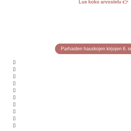
Lue koko arvostelu 👉
Parhaiden hauskojen kirjojen 6. s