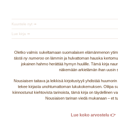
Ei tehrä tästä ny numeroo
Sinikka Nopola
Kuuntele nyt ➟
Lue kirja ➟
Oletko valmis sukeltamaan suomalaisen elämänmenon yti
tästä ny numeroo
on lämmin ja hulvattoman hauska kertomus
jokainen hahmo herättää hymyn huulille. Tämä kirja naura
näkemään arkielämän ihan uusin s
Nousiaisen taitava ja leikkisä kirjoitustyyli yhdistää huumorin j
tekee kirjasta unohtumattoman lukukokemuksen. Olitpa su
kiinnostunut kiehtovista tarinoista, tämä kirja on täydellinen 
Nousiaisen tarinan viedä mukanaan – et t
Lue koko arvostelu 👉