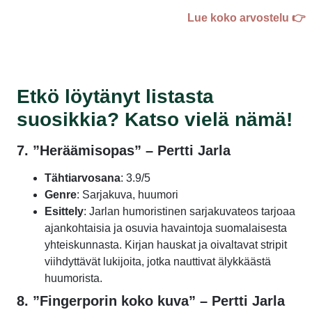
Lue koko arvostelu 👉
Etkö löytänyt listasta
suosikkia? Katso vielä nämä!
7. ”Heräämisopas” – Pertti Jarla
Tähtiarvosana
: 3.9/5
Genre
: Sarjakuva, huumori
Esittely
: Jarlan humoristinen sarjakuvateos tarjoaa
ajankohtaisia ja osuvia havaintoja suomalaisesta
yhteiskunnasta. Kirjan hauskat ja oivaltavat stripit
viihdyttävät lukijoita, jotka nauttivat älykkäästä
huumorista.
8.
”Fingerporin koko kuva” – Pertti Jarla