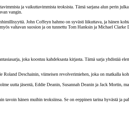
avimmista ja vaikuttavimmista teoksista. Tämä sarjana alun perin julk
aavan vangin.
 inhimillisyyttä. John Coffeyn hahmo on syvästi liikuttava, ja hänen k
myös valtavan suosion ja on tunnettu Tom Hanksin ja Michael Clarke Dun
iasarja, joka koostuu kahdeksasta kirjasta. Tämä sarja yhdistää element
alle Roland Deschainin, viimeisen revolverimiehen, joka on matkalla ko
kolme uutta jäsentä, Eddie Deanin, Susannah Deanin ja Jack Mortin, mat
n tavoin hänen muihin teoksiinsa. Se on eeppinen tarina hyvästä ja pah