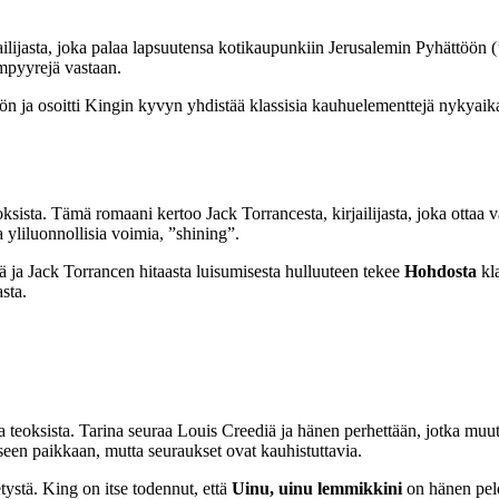
ailijasta, joka palaa lapsuutensa kotikaupunkiin Jerusalemin Pyhättöön
mpyyrejä vastaan.
n ja osoitti Kingin kyvyn yhdistää klassisia kauhuelementtejä nykyaika
ista. Tämä romaani kertoo Jack Torrancesta, kirjailijasta, joka ottaa v
liluonnollisia voimia, ”shining”.
ä ja Jack Torrancen hitaasta luisumisesta hulluuteen tekee
Hohdosta
kl
sta.
teoksista. Tarina seuraa Louis Creediä ja hänen perhettään, jotka muut
een paikkaan, mutta seuraukset ovat kauhistuttavia.
ystä. King on itse todennut, että
Uinu, uinu lemmikkini
on hänen pelot