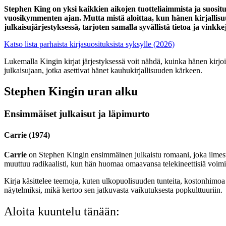
Stephen King on yksi kaikkien aikojen tuotteliaimmista ja suosit
vuosikymmenten ajan. Mutta mistä aloittaa, kun hänen kirjallisu
julkaisujärjestyksessä, tarjoten samalla syvällistä tietoa ja vinkk
Katso lista parhaista kirjasuosituksista syksylle (2026)
Lukemalla Kingin kirjat järjestyksessä voit nähdä, kuinka hänen kirjo
julkaisujaan, jotka asettivat hänet kauhukirjallisuuden kärkeen.
Stephen Kingin uran alku
Ensimmäiset julkaisut ja läpimurto
Carrie (1974)
Carrie
on Stephen Kingin ensimmäinen julkaistu romaani, joka ilmesty
muuttuu radikaalisti, kun hän huomaa omaavansa telekineettisiä voimi
Kirja käsittelee teemoja, kuten ulkopuolisuuden tunteita, kostonhimoa 
näytelmiksi, mikä kertoo sen jatkuvasta vaikutuksesta popkulttuuriin.
Aloita kuuntelu tänään: