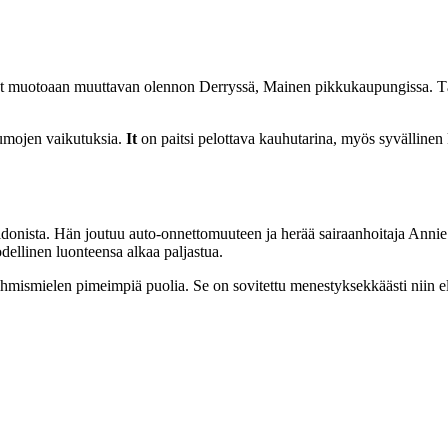
vat muotoaan muuttavan olennon Derryssä, Mainen pikkukaupungissa. Tä
raumojen vaikutuksia.
It
on paitsi pelottava kauhutarina, myös syvällinen
heldonista. Hän joutuu auto-onnettomuuteen ja herää sairaanhoitaja Anni
odellinen luonteensa alkaa paljastua.
ja ihmismielen pimeimpiä puolia. Se on sovitettu menestyksekkäästi niin