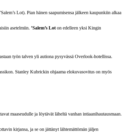
 (’Salem’s Lot). Pian hänen saapumisensa jälkeen kaupunkiin alkaa
isiin asetelmiin.
’Salem’s Lot
on edelleen yksi Kingin
astaan työn talven yli autiona pysyvässä Overlook-hotellissa.
assikon. Stanley Kubrickin ohjaama elokuvasovitus on myös
tavat maaseudulle ja löytävät läheltä vanhan intiaanihautausmaan.
tavin kirjansa, ja se on jättänyt lähtemättömän jäljen