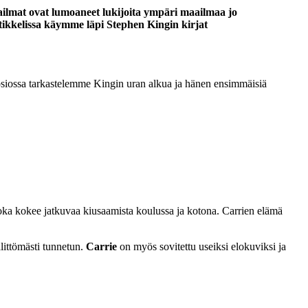
aailmat ovat lumoaneet lukijoita ympäri maailmaa jo
tikkelissa käymme läpi Stephen Kingin kirjat
a osiossa tarkastelemme Kingin uran alkua ja hänen ensimmäisiä
oka kokee jatkuvaa kiusaamista koulussa ja kotona. Carrien elämä
littömästi tunnetun.
Carrie
on myös sovitettu useiksi elokuviksi ja