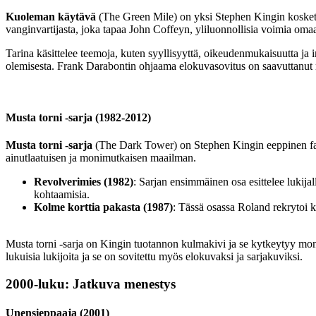
Kuoleman käytävä
(The Green Mile) on yksi Stephen Kingin koskett
vanginvartijasta, joka tapaa John Coffeyn, yliluonnollisia voimia om
Tarina käsittelee teemoja, kuten syyllisyyttä, oikeudenmukaisuutta ja
olemisesta. Frank Darabontin ohjaama elokuvasovitus on saavuttanut 
Musta torni -sarja (1982-2012)
Musta torni -sarja
(The Dark Tower) on Stephen Kingin eeppinen fantas
ainutlaatuisen ja monimutkaisen maailman.
Revolverimies (1982)
: Sarjan ensimmäinen osa esittelee lukij
kohtaamisia.
Kolme korttia pakasta (1987)
: Tässä osassa Roland rekrytoi 
Musta torni -sarja on Kingin tuotannon kulmakivi ja se kytkeytyy moni
lukuisia lukijoita ja se on sovitettu myös elokuvaksi ja sarjakuviksi.
2000-luku: Jatkuva menestys
Unensieppaaja (2001)