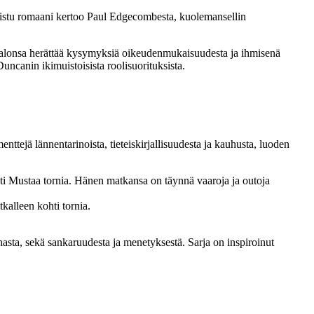
aistu romaani kertoo Paul Edgecombesta, kuolemansellin
ohtalonsa herättää kysymyksiä oikeudenmukaisuudesta ja ihmisenä
canin ikimuistoisista roolisuorituksista.
tejä lännentarinoista, tieteiskirjallisuudesta ja kauhusta, luoden
hti Mustaa tornia. Hänen matkansa on täynnä vaaroja ja outoja
kalleen kohti tornia.
asta, sekä sankaruudesta ja menetyksestä. Sarja on inspiroinut