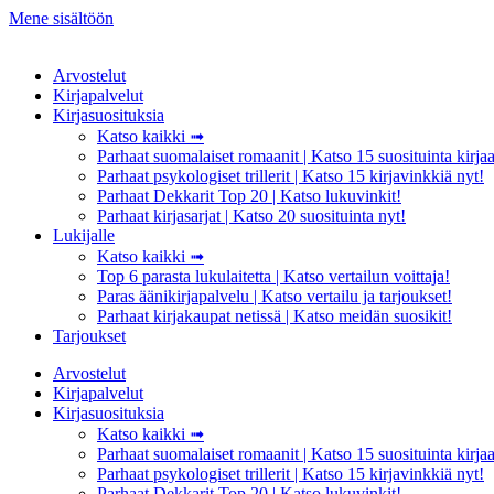
Mene sisältöön
Arvostelut
Kirjapalvelut
Kirjasuosituksia
Katso kaikki ➟
Parhaat suomalaiset romaanit | Katso 15 suosituinta kirjaa
Parhaat psykologiset trillerit | Katso 15 kirjavinkkiä nyt!
Parhaat Dekkarit Top 20 | Katso lukuvinkit!
Parhaat kirjasarjat | Katso 20 suosituinta nyt!
Lukijalle
Katso kaikki ➟
Top 6 parasta lukulaitetta | Katso vertailun voittaja!
Paras äänikirjapalvelu | Katso vertailu ja tarjoukset!
Parhaat kirjakaupat netissä | Katso meidän suosikit!
Tarjoukset
Arvostelut
Kirjapalvelut
Kirjasuosituksia
Katso kaikki ➟
Parhaat suomalaiset romaanit | Katso 15 suosituinta kirjaa
Parhaat psykologiset trillerit | Katso 15 kirjavinkkiä nyt!
Parhaat Dekkarit Top 20 | Katso lukuvinkit!