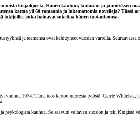
uimmista kirjailijoista. Hänen kauhun, fantasian ja jännityksen m
utensa kattaa yli 60 romaania ja lukemattomia novelleja? Tässä ar
ejä lukijoille, jotka haluavat sukeltaa hänen tuotantoonsa.
itustyylinsä ja teemansa ovat kehittyneet vuosien varrella. Seuraavass
i vuonna 1974. Tämä teos kertoo nuoresta tytöstä, Carrie Whiteista, j
a.
ja psykologista kauhua. Se saavutti valtavan suosion ja teki Kingistä vä