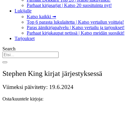
Parhaat kirjasarjat | Katso 20 suosituinta nyt!
Lukijalle
Katso kaikki ➟
Top 6 parasta lukulaitetta | Katso vertailun voittaja!
Paras äänikirjapalvelu | Katso vertailu ja tarjoukset!
Parhaat kirjakaupat netissä | Katso meidän suosikit!
Tarjoukset
Search
Stephen King kirjat järjestyksessä
Viimeksi päivitetty: 19.6.2024
Osta/kuuntele kirjoja: