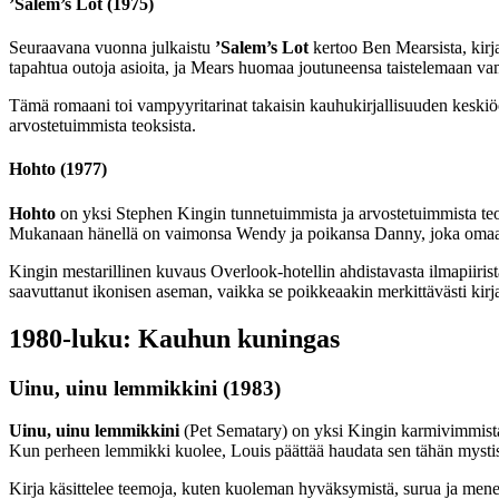
’Salem’s Lot (1975)
Seuraavana vuonna julkaistu
’Salem’s Lot
kertoo Ben Mearsista, kirj
tapahtua outoja asioita, ja Mears huomaa joutuneensa taistelemaan va
Tämä romaani toi vampyyritarinat takaisin kauhukirjallisuuden keskiöö
arvostetuimmista teoksista.
Hohto (1977)
Hohto
on yksi Stephen Kingin tunnetuimmista ja arvostetuimmista teoks
Mukanaan hänellä on vaimonsa Wendy ja poikansa Danny, joka omaa y
Kingin mestarillinen kuvaus Overlook-hotellin ahdistavasta ilmapiirist
saavuttanut ikonisen aseman, vaikka se poikkeaakin merkittävästi kirja
1980-luku: Kauhun kuningas
Uinu, uinu lemmikkini (1983)
Uinu, uinu lemmikkini
(Pet Sematary) on yksi Kingin karmivimmista 
Kun perheen lemmikki kuolee, Louis päättää haudata sen tähän mystis
Kirja käsittelee teemoja, kuten kuoleman hyväksymistä, surua ja menet