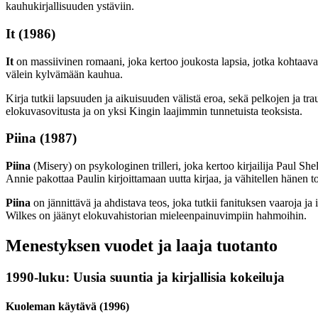
kauhukirjallisuuden ystäviin.
It (1986)
It
on massiivinen romaani, joka kertoo joukosta lapsia, jotka kohtaa
välein kylvämään kauhua.
Kirja tutkii lapsuuden ja aikuisuuden välistä eroa, sekä pelkojen ja t
elokuvasovitusta ja on yksi Kingin laajimmin tunnetuista teoksista.
Piina (1987)
Piina
(Misery) on psykologinen trilleri, joka kertoo kirjailija Paul S
Annie pakottaa Paulin kirjoittamaan uutta kirjaa, ja vähitellen hänen t
Piina
on jännittävä ja ahdistava teos, joka tutkii fanituksen vaaroja 
Wilkes on jäänyt elokuvahistorian mieleenpainuvimpiin hahmoihin.
Menestyksen vuodet ja laaja tuotanto
1990-luku: Uusia suuntia ja kirjallisia kokeiluja
Kuoleman käytävä (1996)