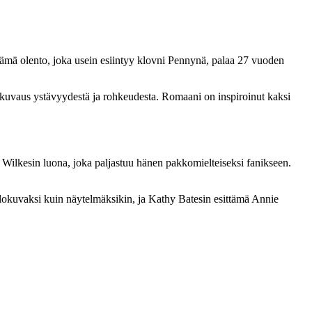
mä olento, joka usein esiintyy klovni Pennynä, palaa 27 vuoden
 kuvaus ystävyydestä ja rohkeudesta. Romaani on inspiroinut kaksi
e Wilkesin luona, joka paljastuu hänen pakkomielteiseksi fanikseen.
 elokuvaksi kuin näytelmäksikin, ja Kathy Batesin esittämä Annie