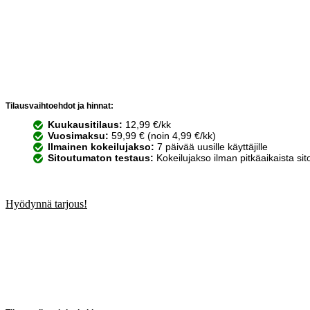
Tilausvaihtoehdot ja hinnat:
Kuukausitilaus:
12,99 €/kk
Vuosimaksu:
59,99 € (noin 4,99 €/kk)
Ilmainen kokeilujakso:
7 päivää uusille käyttäjille
Sitoutumaton testaus:
Kokeilujakso ilman pitkäaikaista si
Hyödynnä tarjous!