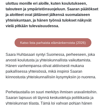
ulottuu monille eri aloille, kuten koulutukseen,
talouteen ja ympäristönsuojeluun. Saaran päätökset
ja aloitteet ovat jättäneet jälkensä suomalaiseen
yhteiskuntaan, ja hänen työnsä tulokset näkyvät
vielä pitkään tulevaisuudessa.
Katso lista parhaista elämänkerroista (2026)
Saara Huhtasaari syntyi Suomessa, perheeseen, joka
arvosti koulutusta ja yhteiskunnallista vaikuttamista.
Hänen vanhempansa olivat aktiivisesti mukana
paikallisessa yhteisössä, mikä inspiroi Saaran
kiinnostusta yhteiskunnallisiin kysymyksiin jo nuorena.
Perhetaustalla on suuri merkitys ihmisen uravalintoihin.
Saaran lapsuus oli täynnä keskusteluja politiikasta ja
yhteiskunnan tilasta. Tämä loi vahvan pohjan hänen