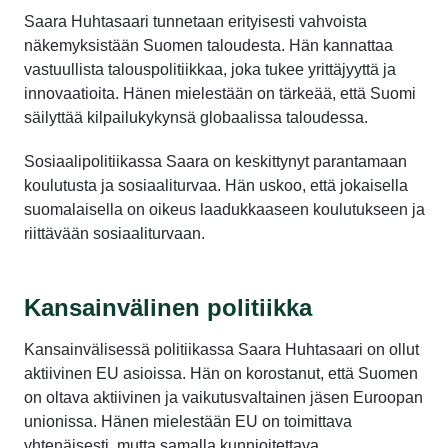
Saara Huhtasaari tunnetaan erityisesti vahvoista
näkemyksistään Suomen taloudesta. Hän kannattaa
vastuullista talouspolitiikkaa, joka tukee yrittäjyyttä ja
innovaatioita. Hänen mielestään on tärkeää, että Suomi
säilyttää kilpailukykynsä globaalissa taloudessa.
Sosiaalipolitiikassa Saara on keskittynyt parantamaan
koulutusta ja sosiaaliturvaa. Hän uskoo, että jokaisella
suomalaisella on oikeus laadukkaaseen koulutukseen ja
riittävään sosiaaliturvaan.
Kansainvälinen politiikka
Kansainvälisessä politiikassa Saara Huhtasaari on ollut
aktiivinen EU asioissa. Hän on korostanut, että Suomen
on oltava aktiivinen ja vaikutusvaltainen jäsen Euroopan
unionissa. Hänen mielestään EU on toimittava
yhtenäisesti, mutta samalla kunnioitettava