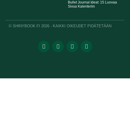
Bullet Journal Ideat: 15 Luovaa
Sivua Kalenteriin
© SHINYBOOK.FI 2026 - KAIKKI OIKEUDET PIDÄTETÄÄN