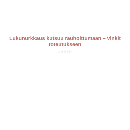
Lukunurkkaus kutsuu rauhoittumaan – vinkit
toteutukseen
Lue lisää »