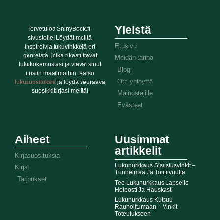
Yleistä
Tervetuloa ShinyBook.fi-
sivustolle! Löydät meiltä
Etusivu
inspiroivia lukuvinkkejä eri
genreistä, jotka rikastuttavat
Meidän tarina
lukukokemustasi ja vievät sinut
Blogi
uusiin maailmoihin. Katso
Ota yhteyttä
lukusuosituksia
ja löydä seuraava
suosikkikirjasi meiltä!
Mainostajille
Evästeet
Aiheet
Uusimmat
artikkelit
Kirjasuosituksia
Lukunurkkaus Sisustusvinkit –
Kirjat
Tunnelmaa Ja Toimivuutta
Tarjoukset
Tee Lukunurkkaus Lapselle
Helposti Ja Hauskasti
Lukunurkkaus Kutsuu
Rauhoittumaan – Vinkit
Toteutukseen