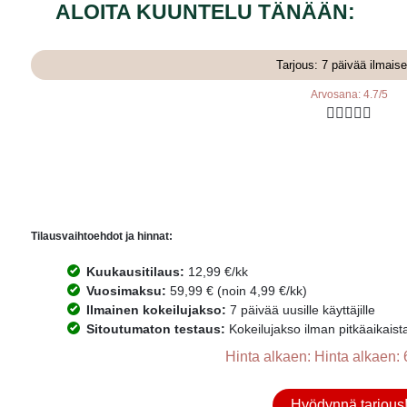
ALOITA KUUNTELU TÄNÄÄN:
Tarjous: 7 päivää ilmaise
Arvosana: 4.7/5





Tilausvaihtoehdot ja hinnat:
Kuukausitilaus:
12,99 €/kk
Vuosimaksu:
59,99 € (noin 4,99 €/kk)
Ilmainen kokeilujakso:
7 päivää uusille käyttäjille
Sitoutumaton testaus:
Kokeilujakso ilman pitkäaikaist
Hinta alkaen: Hinta alkaen: 
Hyödynnä tarjous