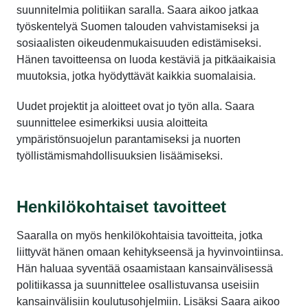
suunnitelmia politiikan saralla. Saara aikoo jatkaa
työskentelyä Suomen talouden vahvistamiseksi ja
sosiaalisten oikeudenmukaisuuden edistämiseksi.
Hänen tavoitteensa on luoda kestäviä ja pitkäaikaisia
muutoksia, jotka hyödyttävät kaikkia suomalaisia.
Uudet projektit ja aloitteet ovat jo työn alla. Saara
suunnittelee esimerkiksi uusia aloitteita
ympäristönsuojelun parantamiseksi ja nuorten
työllistämismahdollisuuksien lisäämiseksi.
Henkilökohtaiset tavoitteet
Saaralla on myös henkilökohtaisia tavoitteita, jotka
liittyvät hänen omaan kehitykseensä ja hyvinvointiinsa.
Hän haluaa syventää osaamistaan kansainvälisessä
politiikassa ja suunnittelee osallistuvansa useisiin
kansainvälisiin koulutusohjelmiin. Lisäksi Saara aikoo