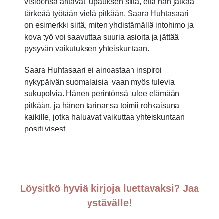
visioonsa antavat lupauksen siitä, että hän jatkaa
tärkeää työtään vielä pitkään. Saara Huhtasaari
on esimerkki siitä, miten yhdistämällä intohimo ja
kova työ voi saavuttaa suuria asioita ja jättää
pysyvän vaikutuksen yhteiskuntaan.
Saara Huhtasaari ei ainoastaan inspiroi
nykypäivän suomalaisia, vaan myös tulevia
sukupolvia. Hänen perintönsä tulee elämään
pitkään, ja hänen tarinansa toimii rohkaisuna
kaikille, jotka haluavat vaikuttaa yhteiskuntaan
positiivisesti.
Löysitkö hyviä kirjoja luettavaksi? Jaa
ystävälle!