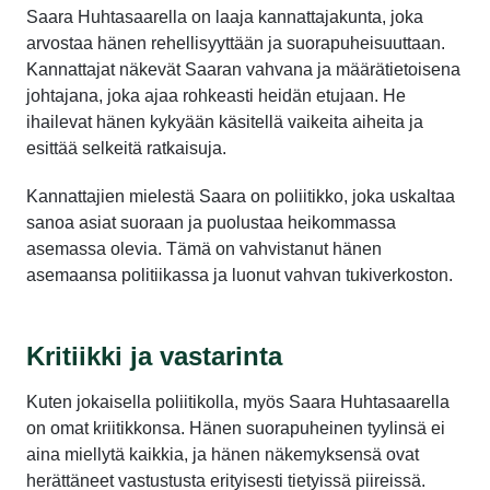
Saara Huhtasaarella on laaja kannattajakunta, joka
arvostaa hänen rehellisyyttään ja suorapuheisuuttaan.
Kannattajat näkevät Saaran vahvana ja määrätietoisena
johtajana, joka ajaa rohkeasti heidän etujaan. He
ihailevat hänen kykyään käsitellä vaikeita aiheita ja
esittää selkeitä ratkaisuja.
Kannattajien mielestä Saara on poliitikko, joka uskaltaa
sanoa asiat suoraan ja puolustaa heikommassa
asemassa olevia. Tämä on vahvistanut hänen
asemaansa politiikassa ja luonut vahvan tukiverkoston.
Kritiikki ja vastarinta
Kuten jokaisella poliitikolla, myös Saara Huhtasaarella
on omat kriitikkonsa. Hänen suorapuheinen tyylinsä ei
aina miellytä kaikkia, ja hänen näkemyksensä ovat
herättäneet vastustusta erityisesti tietyissä piireissä.