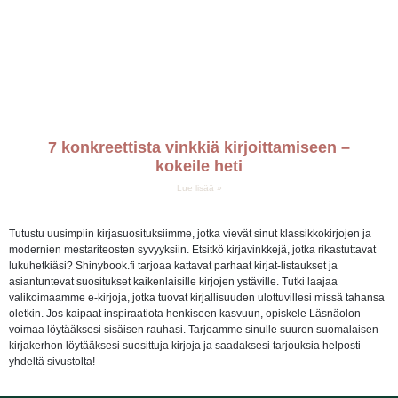
7 konkreettista vinkkiä kirjoittamiseen –
kokeile heti
Lue lisää »
Tutustu uusimpiin kirjasuosituksiimme, jotka vievät sinut klassikkokirjojen ja
modernien mestariteosten syvyyksiin. Etsitkö kirjavinkkejä, jotka rikastuttavat
lukuhetkiäsi? Shinybook.fi tarjoaa kattavat parhaat kirjat-listaukset ja
asiantuntevat suositukset kaikenlaisille kirjojen ystäville. Tutki laajaa
valikoimaamme e-kirjoja, jotka tuovat kirjallisuuden ulottuvillesi missä tahansa
oletkin. Jos kaipaat inspiraatiota henkiseen kasvuun, opiskele Läsnäolon
voimaa löytääksesi sisäisen rauhasi. Tarjoamme sinulle suuren suomalaisen
kirjakerhon löytääksesi suosittuja kirjoja ja saadaksesi tarjouksia helposti
yhdeltä sivustolta!