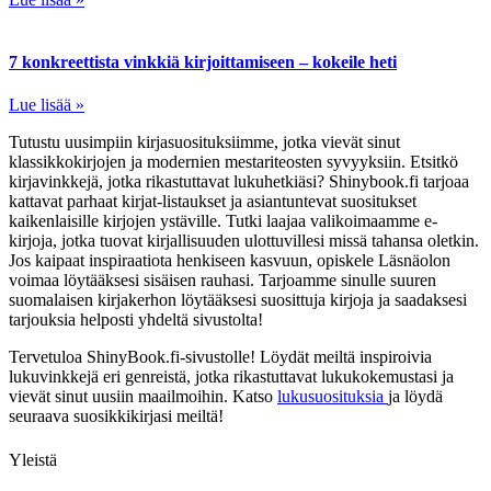
7 konkreettista vinkkiä kirjoittamiseen – kokeile heti
Lue lisää »
Tutustu uusimpiin kirjasuosituksiimme, jotka vievät sinut
klassikkokirjojen ja modernien mestariteosten syvyyksiin. Etsitkö
kirjavinkkejä, jotka rikastuttavat lukuhetkiäsi? Shinybook.fi tarjoaa
kattavat parhaat kirjat-listaukset ja asiantuntevat suositukset
kaikenlaisille kirjojen ystäville. Tutki laajaa valikoimaamme e-
kirjoja, jotka tuovat kirjallisuuden ulottuvillesi missä tahansa oletkin.
Jos kaipaat inspiraatiota henkiseen kasvuun, opiskele Läsnäolon
voimaa löytääksesi sisäisen rauhasi. Tarjoamme sinulle suuren
suomalaisen kirjakerhon löytääksesi suosittuja kirjoja ja saadaksesi
tarjouksia helposti yhdeltä sivustolta!
Tervetuloa ShinyBook.fi-sivustolle! Löydät meiltä inspiroivia
lukuvinkkejä eri genreistä, jotka rikastuttavat lukukokemustasi ja
vievät sinut uusiin maailmoihin. Katso
lukusuosituksia
ja löydä
seuraava suosikkikirjasi meiltä!
Yleistä