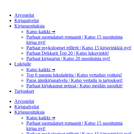
Mene
sisältöön
Arvostelut
Kirjapalvelut
Kirjasuosituksia
Katso kaikki ➟
Parhaat suomalaiset romaanit | Katso 15 suosituinta
kirjaa nyt!
Parhaat psykologiset trillerit | Katso 15 kirjavinkkiä nyt!
Parhaat Dekkarit Top 20 | Katso lukuvinkit!
Parhaat kirjasarjat | Katso 20 suosituinta nyt!
Lukijalle
Katso kaikki ➟
Top 6 parasta lukulaitetta | Katso vertailun voittaja!
Paras äänikirjapalvelu | Katso vertailu ja tarjoukset!
Parhaat kirjakaupat netissä | Katso meidän suosikit!
Tarjoukset
Arvostelut
Kirjapalvelut
Kirjasuosituksia
Katso kaikki ➟
Parhaat suomalaiset romaanit | Katso 15 suosituinta
kirjaa nyt!
Parhaat psykologiset trillerit | Katso 15 kirjavinkkiä nyt!