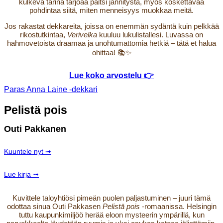
kulkeva tarina tarjoaa paitsi jännitystä, myös koskettavaa
pohdintaa siitä, miten menneisyys muokkaa meitä.
Jos rakastat dekkareita, joissa on enemmän sydäntä kuin pelkkää
rikostutkintaa,
Verivelka
kuuluu lukulistallesi. Luvassa on
hahmovetoista draamaa ja unohtumattomia hetkiä – tätä et halua
ohittaa! 📚✨
Lue koko arvostelu 👉
Paras Anna Laine -dekkari
Pelistä pois
Outi Pakkanen
Kuuntele nyt ➟
Lue kirja ➟
Kuvittele taloyhtiösi pimeän puolen paljastuminen – juuri tämä
odottaa sinua Outi Pakkasen
Pelistä pois
-romaanissa. Helsingin
tuttu kaupunkimiljöö herää eloon mysteerin ympärillä, kun