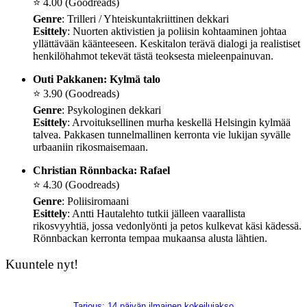
⭐️ 4.00 (Goodreads)
Genre
: Trilleri / Yhteiskuntakriittinen dekkari
Esittely
: Nuorten aktivistien ja poliisin kohtaaminen johtaa
yllättävään käänteeseen. Keskitalon terävä dialogi ja realistiset
henkilöhahmot tekevät tästä teoksesta mieleenpainuvan.
Outi Pakkanen: Kylmä talo
⭐️ 3.90 (Goodreads)
Genre
: Psykologinen dekkari
Esittely
: Arvoituksellinen murha keskellä Helsingin kylmää
talvea. Pakkasen tunnelmallinen kerronta vie lukijan syvälle
urbaaniin rikosmaisemaan.
Christian Rönnbacka: Rafael
⭐️ 4.30 (Goodreads)
Genre
: Poliisiromaani
Esittely
: Antti Hautalehto tutkii jälleen vaarallista
rikosvyyhtiä, jossa vedonlyönti ja petos kulkevat käsi kädessä.
Rönnbackan kerronta tempaa mukaansa alusta lähtien.
Kuuntele nyt!
Tarjous: 14 päivän ilmainen kokeilujakso