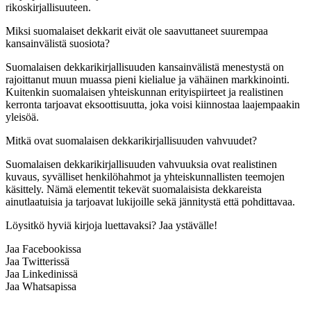
rikoskirjallisuuteen.
Miksi suomalaiset dekkarit eivät ole saavuttaneet suurempaa
kansainvälistä suosiota?
Suomalaisen dekkarikirjallisuuden kansainvälistä menestystä on
rajoittanut muun muassa pieni kielialue ja vähäinen markkinointi.
Kuitenkin suomalaisen yhteiskunnan erityispiirteet ja realistinen
kerronta tarjoavat eksoottisuutta, joka voisi kiinnostaa laajempaakin
yleisöä.
Mitkä ovat suomalaisen dekkarikirjallisuuden vahvuudet?
Suomalaisen dekkarikirjallisuuden vahvuuksia ovat realistinen
kuvaus, syvälliset henkilöhahmot ja yhteiskunnallisten teemojen
käsittely. Nämä elementit tekevät suomalaisista dekkareista
ainutlaatuisia ja tarjoavat lukijoille sekä jännitystä että pohdittavaa.
Löysitkö hyviä kirjoja luettavaksi? Jaa ystävälle!
Jaa Facebookissa
Jaa Twitterissä
Jaa Linkedinissä
Jaa Whatsapissa