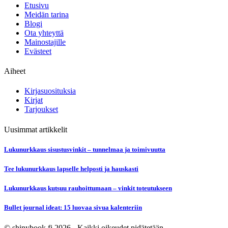
Etusivu
Meidän tarina
Blogi
Ota yhteyttä
Mainostajille
Evästeet
Aiheet
Kirjasuosituksia
Kirjat
Tarjoukset
Uusimmat artikkelit
Lukunurkkaus sisustusvinkit – tunnelmaa ja toimivuutta
Tee lukunurkkaus lapselle helposti ja hauskasti
Lukunurkkaus kutsuu rauhoittumaan – vinkit toteutukseen
Bullet journal ideat: 15 luovaa sivua kalenteriin
© shinybook.fi 2026 - Kaikki oikeudet pidätetään