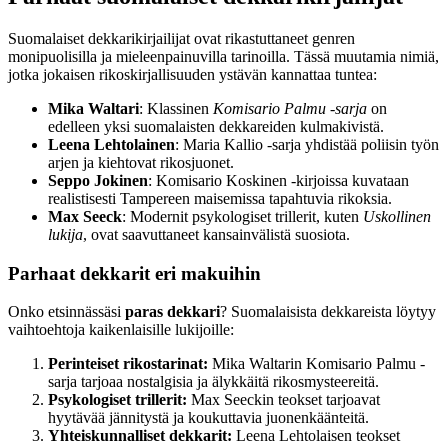
Suomalaiset dekkarikirjailijat ovat rikastuttaneet genren
monipuolisilla ja mieleenpainuvilla tarinoilla. Tässä muutamia nimiä,
jotka jokaisen rikoskirjallisuuden ystävän kannattaa tuntea:
Mika Waltari
: Klassinen
Komisario Palmu -sarja
on
edelleen yksi suomalaisten dekkareiden kulmakivistä.
Leena Lehtolainen
: Maria Kallio -sarja yhdistää poliisin työn
arjen ja kiehtovat rikosjuonet.
Seppo Jokinen
: Komisario Koskinen -kirjoissa kuvataan
realistisesti Tampereen maisemissa tapahtuvia rikoksia.
Max Seeck
: Modernit psykologiset trillerit, kuten
Uskollinen
lukija
, ovat saavuttaneet kansainvälistä suosiota.
Parhaat dekkarit eri makuihin
Onko etsinnässäsi
paras dekkari
? Suomalaisista dekkareista löytyy
vaihtoehtoja kaikenlaisille lukijoille:
Perinteiset rikostarinat:
Mika Waltarin Komisario Palmu -
sarja tarjoaa nostalgisia ja älykkäitä rikosmysteereitä.
Psykologiset trillerit:
Max Seeckin teokset tarjoavat
hyytävää jännitystä ja koukuttavia juonenkäänteitä.
Yhteiskunnalliset dekkarit:
Leena Lehtolaisen teokset