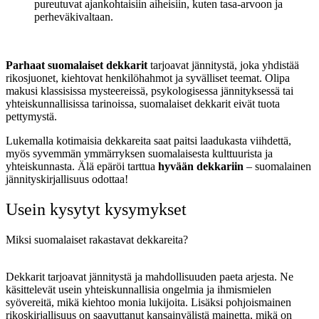
pureutuvat ajankohtaisiin aiheisiin, kuten tasa-arvoon ja
perheväkivaltaan.
Parhaat suomalaiset dekkarit
tarjoavat jännitystä, joka yhdistää
rikosjuonet, kiehtovat henkilöhahmot ja syvälliset teemat. Olipa
makusi klassisissa mysteereissä, psykologisessa jännityksessä tai
yhteiskunnallisissa tarinoissa, suomalaiset dekkarit eivät tuota
pettymystä.
Lukemalla kotimaisia dekkareita saat paitsi laadukasta viihdettä,
myös syvemmän ymmärryksen suomalaisesta kulttuurista ja
yhteiskunnasta. Älä epäröi tarttua
hyvään dekkariin
– suomalainen
jännityskirjallisuus odottaa!
Usein kysytyt kysymykset
Miksi suomalaiset rakastavat dekkareita?
Dekkarit tarjoavat jännitystä ja mahdollisuuden paeta arjesta. Ne
käsittelevät usein yhteiskunnallisia ongelmia ja ihmismielen
syövereitä, mikä kiehtoo monia lukijoita. Lisäksi pohjoismainen
rikoskirjallisuus on saavuttanut kansainvälistä mainetta, mikä on