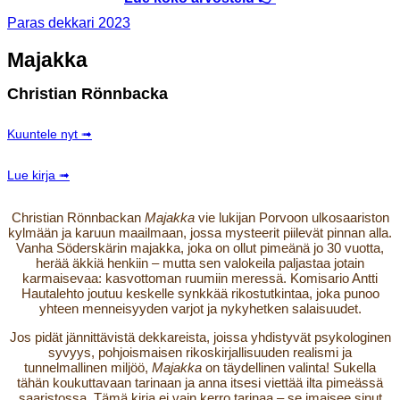
Paras dekkari 2023
Majakka
Christian Rönnbacka
Kuuntele nyt ➟
Lue kirja ➟
Christian Rönnbackan
Majakka
vie lukijan Porvoon ulkosaariston
kylmään ja karuun maailmaan, jossa mysteerit piilevät pinnan alla.
Vanha Söderskärin majakka, joka on ollut pimeänä jo 30 vuotta,
herää äkkiä henkiin – mutta sen valokeila paljastaa jotain
karmaisevaa: kasvottoman ruumiin meressä. Komisario Antti
Hautalehto joutuu keskelle synkkää rikostutkintaa, joka punoo
yhteen menneisyyden varjot ja nykyhetken salaisuudet.
Jos pidät jännittävistä dekkareista, joissa yhdistyvät psykologinen
syvyys, pohjoismaisen rikoskirjallisuuden realismi ja
tunnelmallinen miljöö,
Majakka
on täydellinen valinta! Sukella
tähän koukuttavaan tarinaan ja anna itsesi viettää ilta pimeässä
saaristossa. Tämä kirja ei vain kerro tarinaa – se imaisee sinut