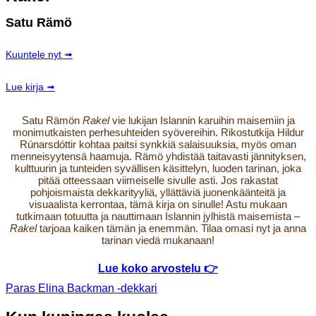
Satu Rämö
Kuuntele nyt ➟
Lue kirja ➟
Satu Rämön
Rakel
vie lukijan Islannin karuihin maisemiin ja
monimutkaisten perhesuhteiden syövereihin. Rikostutkija Hildur
Rúnarsdóttir kohtaa paitsi synkkiä salaisuuksia, myös oman
menneisyytensä haamuja. Rämö yhdistää taitavasti jännityksen,
kulttuurin ja tunteiden syvällisen käsittelyn, luoden tarinan, joka
pitää otteessaan viimeiselle sivulle asti. Jos rakastat
pohjoismaista dekkarityyliä, yllättäviä juonenkäänteitä ja
visuaalista kerrontaa, tämä kirja on sinulle! Astu mukaan
tutkimaan totuutta ja nauttimaan Islannin jylhistä maisemista –
Rakel
tarjoaa kaiken tämän ja enemmän. Tilaa omasi nyt ja anna
tarinan viedä mukanaan!
Lue koko arvostelu 👉
Paras Elina Backman -dekkari