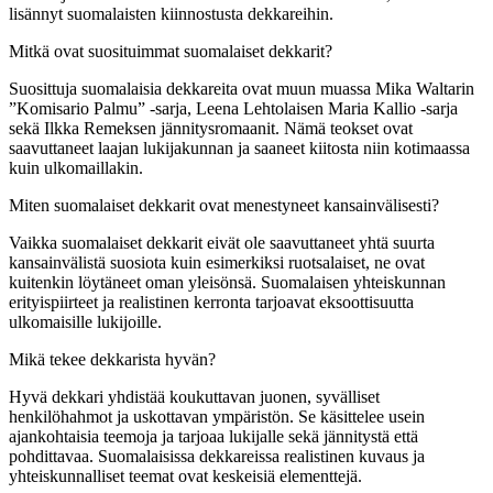
lisännyt suomalaisten kiinnostusta dekkareihin.
Mitkä ovat suosituimmat suomalaiset dekkarit?
Suosittuja suomalaisia dekkareita ovat muun muassa Mika Waltarin
”Komisario Palmu” -sarja, Leena Lehtolaisen Maria Kallio -sarja
sekä Ilkka Remeksen jännitysromaanit. Nämä teokset ovat
saavuttaneet laajan lukijakunnan ja saaneet kiitosta niin kotimaassa
kuin ulkomaillakin.
Miten suomalaiset dekkarit ovat menestyneet kansainvälisesti?
Vaikka suomalaiset dekkarit eivät ole saavuttaneet yhtä suurta
kansainvälistä suosiota kuin esimerkiksi ruotsalaiset, ne ovat
kuitenkin löytäneet oman yleisönsä. Suomalaisen yhteiskunnan
erityispiirteet ja realistinen kerronta tarjoavat eksoottisuutta
ulkomaisille lukijoille.
Mikä tekee dekkarista hyvän?
Hyvä dekkari yhdistää koukuttavan juonen, syvälliset
henkilöhahmot ja uskottavan ympäristön. Se käsittelee usein
ajankohtaisia teemoja ja tarjoaa lukijalle sekä jännitystä että
pohdittavaa. Suomalaisissa dekkareissa realistinen kuvaus ja
yhteiskunnalliset teemat ovat keskeisiä elementtejä.