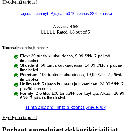
Hyödynnä tarjous!
Tarjous: Juuri nyt: Pysyvä -50 % alennus 22.6. saakka
Arvosana: 4.8/5





Rated 4.8 out of 5
Tilausvaihtoehdot ja hinnat:
Flex
: 20 tuntia kuukaudessa, 9,99 €/kk. 7 päivää
ilmaiseksi
Standard
: 50 tuntia kuukaudessa, 14,99 €/kk. 7 päivää
ilmaiseksi
Premium
: 100 tuntia kuukaudessa, 19,99 €/kk. 7 päivää
ilmaiseksi
Unlimited
: Rajaton kuuntelu ja lukeminen, 24,99 €/kk. 7
päivää ilmaiseksi
Family
: 2-6 tiliä, 100 tuntia/kk per käyttäjä. Alkaen 26,99
€/kk. 7 päivää ilmaiseksi
Hinta alkaen: Hinta alkaen: 8,49€ € /kk
Hyödynnä tarjous!
Parhaat suomalaiset dekkarikirjailijat