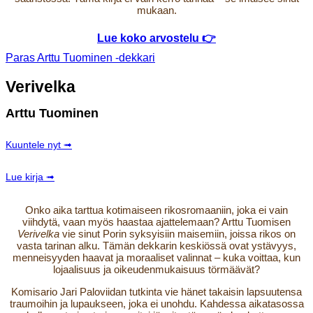
mukaan.
Lue koko arvostelu 👉
Paras Arttu Tuominen -dekkari
Verivelka
Arttu Tuominen
Kuuntele nyt ➟
Lue kirja ➟
Onko aika tarttua kotimaiseen rikosromaaniin, joka ei vain
viihdytä, vaan myös haastaa ajattelemaan? Arttu Tuomisen
Verivelka
vie sinut Porin syksyisiin maisemiin, joissa rikos on
vasta tarinan alku. Tämän dekkarin keskiössä ovat ystävyys,
menneisyyden haavat ja moraaliset valinnat – kuka voittaa, kun
lojaalisuus ja oikeudenmukaisuus törmäävät?
Komisario Jari Paloviidan tutkinta vie hänet takaisin lapsuutensa
traumoihin ja lupaukseen, joka ei unohdu. Kahdessa aikatasossa