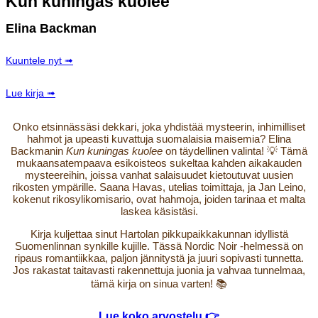
Kun kuningas kuolee
Elina Backman
Kuuntele nyt ➟
Lue kirja ➟
Onko etsinnässäsi dekkari, joka yhdistää mysteerin, inhimilliset
hahmot ja upeasti kuvattuja suomalaisia maisemia? Elina
Backmanin
Kun kuningas kuolee
on täydellinen valinta! 💡 Tämä
mukaansatempaava esikoisteos sukeltaa kahden aikakauden
mysteereihin, joissa vanhat salaisuudet kietoutuvat uusien
rikosten ympärille. Saana Havas, utelias toimittaja, ja Jan Leino,
kokenut rikosylikomisario, ovat hahmoja, joiden tarinaa et malta
laskea käsistäsi.
Kirja kuljettaa sinut Hartolan pikkupaikkakunnan idyllistä
Suomenlinnan synkille kujille. Tässä Nordic Noir -helmessä on
ripaus romantiikkaa, paljon jännitystä ja juuri sopivasti tunnetta.
Jos rakastat taitavasti rakennettuja juonia ja vahvaa tunnelmaa,
tämä kirja on sinua varten! 📚
Lue koko arvostelu 👉