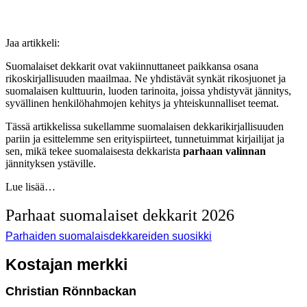
Jaa artikkeli:
Suomalaiset dekkarit ovat vakiinnuttaneet paikkansa osana
rikoskirjallisuuden maailmaa. Ne yhdistävät synkät rikosjuonet ja
suomalaisen kulttuurin, luoden tarinoita, joissa yhdistyvät jännitys,
syvällinen henkilöhahmojen kehitys ja yhteiskunnalliset teemat.
Tässä artikkelissa sukellamme suomalaisen dekkarikirjallisuuden
pariin ja esittelemme sen erityispiirteet, tunnetuimmat kirjailijat ja
sen, mikä tekee suomalaisesta dekkarista
parhaan valinnan
jännityksen ystäville.
Lue lisää…
Parhaat suomalaiset dekkarit 2026
Parhaiden suomalaisdekkareiden suosikki
Kostajan merkki
Christian Rönnbackan