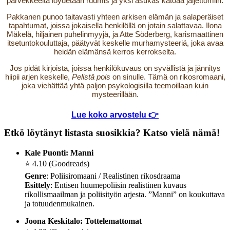
parvekkeelta löydetään ruumis ja yksi asukas katoaa jäljettömiin.
Pakkanen punoo taitavasti yhteen arkisen elämän ja salaperäiset
tapahtumat, joissa jokaisella henkilöllä on jotain salattavaa. Ilona
Mäkelä, hiljainen puhelinmyyjä, ja Atte Söderberg, karismaattinen
itsetuntokouluttaja, päätyvät keskelle murhamysteeriä, joka avaa
heidän elämänsä kerros kerrokselta.
Jos pidät kirjoista, joissa henkilökuvaus on syvällistä ja jännitys
hiipii arjen keskelle,
Pelistä pois
on sinulle. Tämä on rikosromaani,
joka viehättää yhtä paljon psykologisilla teemoillaan kuin
mysteerillään.
Lue koko arvostelu 👉
Etkö löytänyt listasta suosikkia? Katso vielä nämä!
Kale Puonti: Manni
⭐️ 4.10 (Goodreads)
Genre
: Poliisiromaani / Realistinen rikosdraama
Esittely
: Entisen huumepoliisin realistinen kuvaus
rikollismaailman ja poliisityön arjesta. ”Manni” on koukuttava
ja totuudenmukainen.
Joona Keskitalo: Tottelemattomat