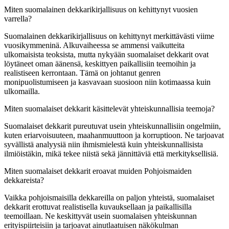
Miten suomalainen dekkarikirjallisuus on kehittynyt vuosien
varrella?
Suomalainen dekkarikirjallisuus on kehittynyt merkittävästi viime
vuosikymmeninä. Alkuvaiheessa se ammensi vaikutteita
ulkomaisista teoksista, mutta nykyään suomalaiset dekkarit ovat
löytäneet oman äänensä, keskittyen paikallisiin teemoihin ja
realistiseen kerrontaan. Tämä on johtanut genren
monipuolistumiseen ja kasvavaan suosioon niin kotimaassa kuin
ulkomailla.
Miten suomalaiset dekkarit käsittelevät yhteiskunnallisia teemoja?
Suomalaiset dekkarit pureutuvat usein yhteiskunnallisiin ongelmiin,
kuten eriarvoisuuteen, maahanmuuttoon ja korruptioon. Ne tarjoavat
syvällistä analyysiä niin ihmismielestä kuin yhteiskunnallisista
ilmiöistäkin, mikä tekee niistä sekä jännittäviä että merkityksellisiä.
Miten suomalaiset dekkarit eroavat muiden Pohjoismaiden
dekkareista?
Vaikka pohjoismaisilla dekkareilla on paljon yhteistä, suomalaiset
dekkarit erottuvat realistisella kuvauksellaan ja paikallisilla
teemoillaan. Ne keskittyvät usein suomalaisen yhteiskunnan
erityispiirteisiin ja tarjoavat ainutlaatuisen näkökulman