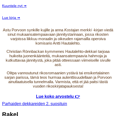
Kuuntele nyt ➟
Lue kirja ➟
Astu Porvoon synkille kujille ja anna
Kostajan merkki
-kirjan viedä
sinut mukaansatempaavaan jännitystarinaan, jossa rikosten
varjoissa liikkuu moraalin ja oikeuden rajamailla operoiva
komisario Antti Hautalehto.
Christian Rönnbackan kymmenes Hautalehto-dekkari tarjoaa
huikeita juonenkäänteitä, mukaansatempaavia hahmoja ja
kutkuttavaa jännitystä, joka pitää otteessaan viimeiselle sivulle
asti.
Olitpa vannoutunut rikosromaanien ystävä tai ensikertalainen
sarjan parissa, tämä teos hurmaa autenttisuudellaan ja Porvoon
ainutlaatuisella tunnelmalla. Varmista, että et jää paitsi tästä
vuoden rikoskirjatapauksesta!
Lue koko arvostelu 👉
Parhaiden dekkareiden 2. suosituin
Rakel