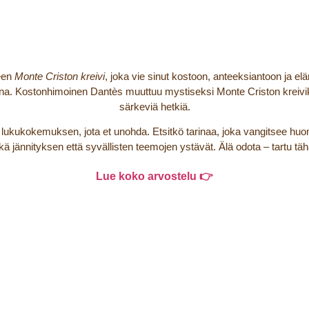
een
Monte Criston kreivi
, joka vie sinut kostoon, anteeksiantoon ja
 Kostonhimoinen Dantès muuttuu mystiseksi Monte Criston kreiviksi j
särkeviä hetkiä.
tä lukukokemuksen, jota et unohda. Etsitkö tarinaa, joka vangitsee h
 jännityksen että syvällisten teemojen ystävät. Älä odota – tartu tä
Lue koko arvostelu 👉