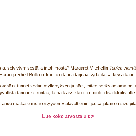
, selviytymisestä ja intohimosta? Margaret Mitchellin
Tuulen viemä
Haran ja Rhett Butlerin ikoninen tarina tarjoaa sydäntä särkeviä kään
sepäin, tunnet sodan myllerryksen ja näet, miten periksiantamaton tah
yvällistä tarinankerrontaa, tämä klassikko on ehdoton lisä lukulistalles
ja lähde matkalle menneisyyden Etelävaltioihin, jossa jokainen sivu pit
Lue koko arvostelu 👉