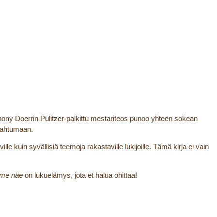
hony Doerrin Pulitzer-palkittu mestariteos punoo yhteen sokean
akahtumaan.
ville kuin syvällisiä teemoja rakastaville lukijoille. Tämä kirja ei vain
mme näe
on lukuelämys, jota et halua ohittaa!