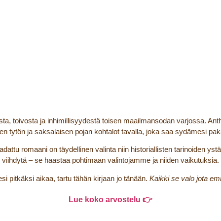
a, toivosta ja inhimillisyydestä toisen maailmansodan varjossa. Ant
en tytön ja saksalaisen pojan kohtalot tavalla, joka saa sydämesi p
adattu romaani on täydellinen valinta niin historiallisten tarinoiden ystä
viihdytä – se haastaa pohtimaan valintojamme ja niiden vaikutuksia.
si pitkäksi aikaa, tartu tähän kirjaan jo tänään.
Kaikki se valo jota e
Lue koko arvostelu 👉