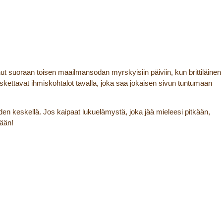
nut suoraan toisen maailmansodan myrskyisiin päiviin, kun brittiläinen
kettavat ihmiskohtalot tavalla, joka saa jokaisen sivun tuntumaan
den keskellä. Jos kaipaat lukuelämystä, joka jää mieleesi pitkään,
nään!