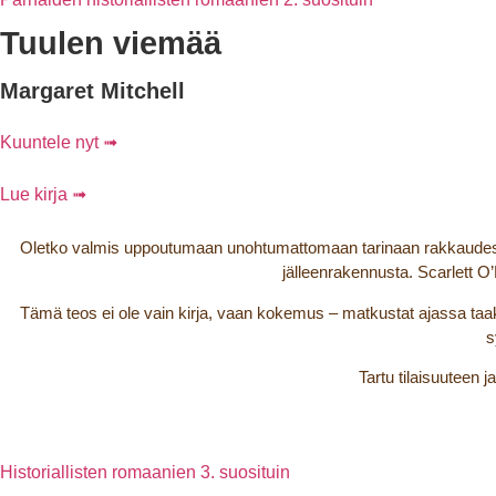
Tuulen viemää
Margaret Mitchell
Kuuntele nyt ➟
Lue kirja ➟
Oletko valmis uppoutumaan unohtumattomaan tarinaan rakkaudesta
jälleenrakennusta. Scarlett O’
Tämä teos ei ole vain kirja, vaan kokemus – matkustat ajassa taak
s
Tartu tilaisuuteen 
Historiallisten romaanien 3. suosituin