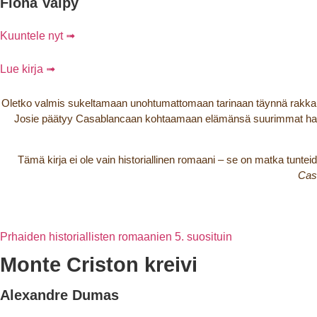
Fiona Valpy
Kuuntele nyt ➟
Lue kirja ➟
Oletko valmis sukeltamaan unohtumattomaan tarinaan täynnä rakkaut
Josie päätyy Casablancaan kohtaamaan elämänsä suurimmat haasteet
Tämä kirja ei ole vain historiallinen romaani – se on matka tunte
Cas
Prhaiden historiallisten romaanien 5. suosituin
Monte Criston kreivi
Alexandre Dumas