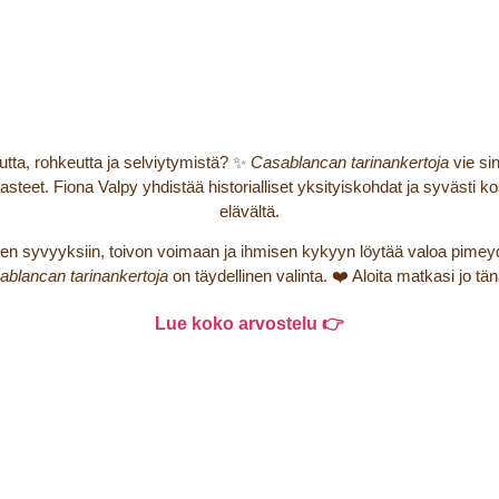
ta, rohkeutta ja selviytymistä? ✨
Casablancan tarinankertoja
vie si
. Fiona Valpy yhdistää historialliset yksityiskohdat ja syvästi kos
elävältä.
iden syvyyksiin, toivon voimaan ja ihmisen kykyyn löytää valoa pimey
ablancan tarinankertoja
on täydellinen valinta. ❤️ Aloita matkasi jo tä
Lue koko arvostelu 👉