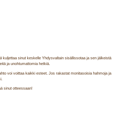
ä
kuljettaa sinut keskelle Yhdysvaltain sisällissotaa ja sen jälkeistä
teitä ja unohtumattomia hetkiä.
to voi voittaa kaikki esteet. Jos rakastat monitasoisia hahmoja ja
i.
ää sinut otteessaan!