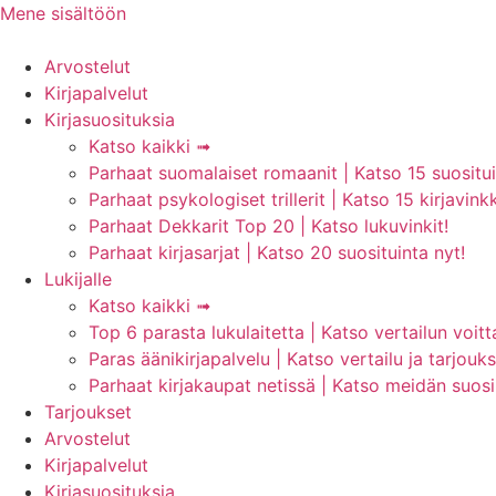
Mene sisältöön
Arvostelut
Kirjapalvelut
Kirjasuosituksia
Katso kaikki ➟
Parhaat suomalaiset romaanit | Katso 15 suosituin
Parhaat psykologiset trillerit | Katso 15 kirjavinkk
Parhaat Dekkarit Top 20 | Katso lukuvinkit!
Parhaat kirjasarjat | Katso 20 suosituinta nyt!
Lukijalle
Katso kaikki ➟
Top 6 parasta lukulaitetta | Katso vertailun voitt
Paras äänikirjapalvelu | Katso vertailu ja tarjouks
Parhaat kirjakaupat netissä | Katso meidän suosik
Tarjoukset
Arvostelut
Kirjapalvelut
Kirjasuosituksia