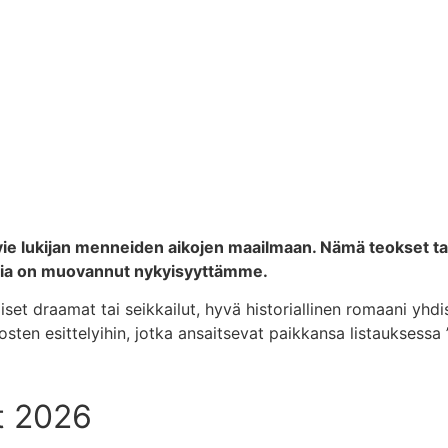
ka vie lukijan menneiden aikojen maailmaan. Nämä teokset t
toria on muovannut nykyisyyttämme.
iset draamat tai seikkailut, hyvä historiallinen romaani yhdi
en esittelyihin, jotka ansaitsevat paikkansa listauksessa ”p
it 2026