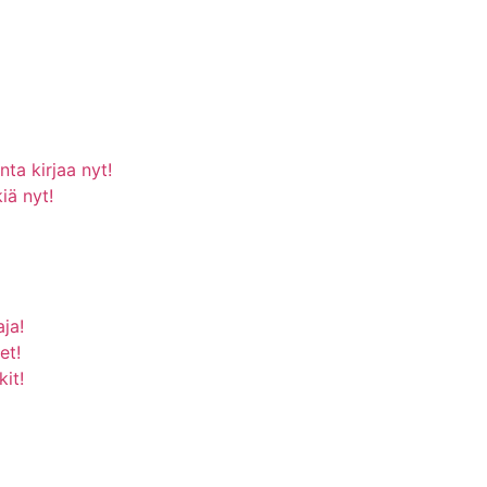
ta kirjaa nyt!
iä nyt!
aja!
et!
it!