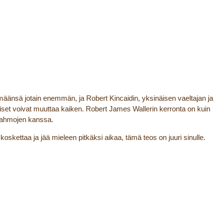
lämäänsä jotain enemmän, ja Robert Kincaidin, yksinäisen vaeltajan ja
amiset voivat muuttaa kaiken. Robert James Wallerin kerronta on kuin
n hahmojen kanssa.
koskettaa ja jää mieleen pitkäksi aikaa, tämä teos on juuri sinulle.