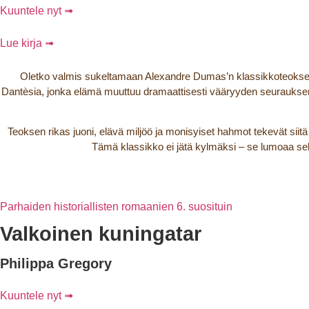
Kuuntele nyt ➟
Lue kirja ➟
Oletko valmis sukeltamaan Alexandre Dumas’n klassikkoteoks
Dantèsia, jonka elämä muuttuu dramaattisesti vääryyden seurauksena.
Teoksen rikas juoni, elävä miljöö ja monisyiset hahmot tekevät sii
Tämä klassikko ei jätä kylmäksi – se lumoaa sekä
Parhaiden historiallisten romaanien 6. suosituin
Valkoinen kuningatar
Philippa Gregory
Kuuntele nyt ➟