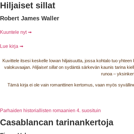
Hiljaiset sillat
Robert James Waller
Kuuntele nyt ➟
Lue kirja ➟
Kuvittele itsesi keskelle Iowan hiljaisuutta, jossa kohtalo tuo yhte
valokuvaajan.
Hiljaiset sillat
on sydäntä särkevän kaunis tarina kiell
runoa – yksinkert
Tämä kirja ei ole vain romanttinen kertomus, vaan myös syvällinen t
Parhaiden historiallisten romaanien 4. suosituin
Casablancan tarinankertoja