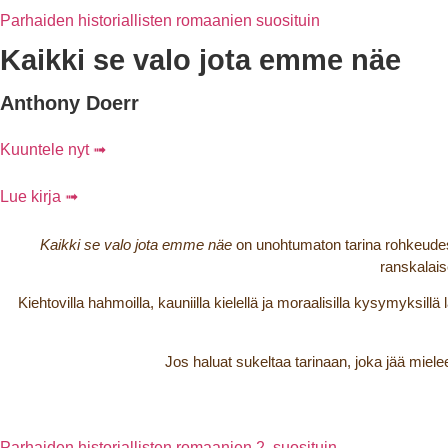
Parhaiden historiallisten romaanien suosituin
Kaikki se valo jota emme näe
Anthony Doerr
Kuuntele nyt ➟
Lue kirja ➟
Kaikki se valo jota emme näe
on unohtumaton tarina rohkeudest
ranskalais
Kiehtovilla hahmoilla, kauniilla kielellä ja moraalisilla kysymyksillä l
Jos haluat sukeltaa tarinaan, joka jää mielee
Parhaiden historiallisten romaanien 2. suosituin