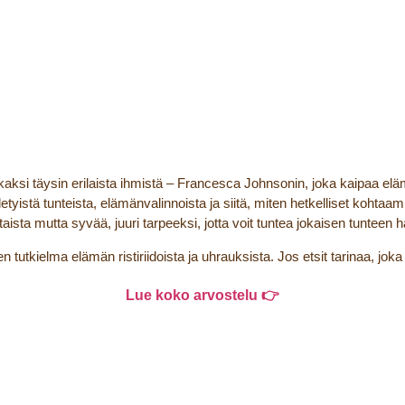
en kaksi täysin erilaista ihmistä – Francesca Johnsonin, joka kaipaa e
etyistä tunteista, elämänvalinnoista ja siitä, miten hetkelliset kohta
aista mutta syvää, juuri tarpeeksi, jotta voit tuntea jokaisen tuntee
utkielma elämän ristiriidoista ja uhrauksista. Jos etsit tarinaa, joka 
Lue koko arvostelu 👉