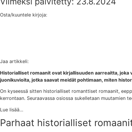
Viimeksi päivitetty: 23.8.2024
Osta/kuuntele kirjoja:
Jaa artikkeli:
Historialliset romaanit ovat kirjallisuuden aarreaitta, jo
juonikuvioita, jotka saavat meidät pohtimaan, miten his
On kyseessä sitten historialliset romanttiset romaanit, eepp
kerrontaan. Seuraavassa osiossa sukelletaan muutamien teost
Lue lisää…
Parhaat historialliset romaan