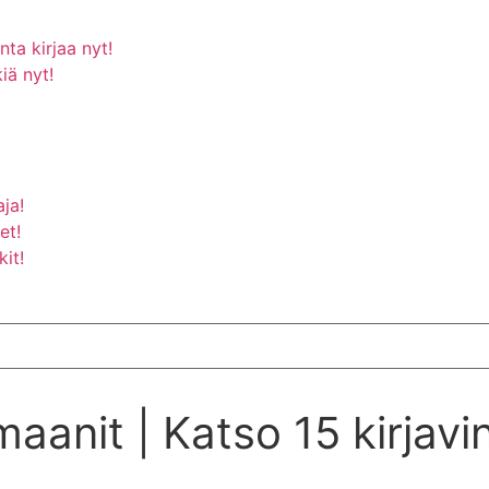
ta kirjaa nyt!
iä nyt!
aja!
et!
it!
maanit | Katso 15 kirjavi