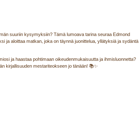
 elämän suuriin kysymyksiin? Tämä lumoava tarina seuraa Edmond
a aloittaa matkan, joka on täynnä juonittelua, yllätyksiä ja sydäntä
uomiosi ja haastaa pohtimaan oikeudenmukaisuutta ja ihmisluonnetta?
hän kirjallisuuden mestariteokseen jo tänään! 📚✨