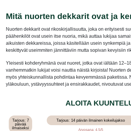
Mitä nuorten dekkarit ovat ja k
Nuorten dekkarit ovat rikoskirjallisuutta, joka on erityisesti s
päähenkilöt ovat usein itse nuoria, mikä auttaa lukijaa sam
aikuisten dekkareissa, joissa käsitellään usein synkempiä j
keskittyvät useimmiten jännittäviin mutta sopivan kevyisiin r
Yleisesti kohderyhmänä ovat nuoret, jotka ovat iältään 12–18-
vanhemmatkin lukijat voisi nauttia näistä kirjoista! Nuorten de
myös yhteiskunnallista pohdintaa kevyemmässä paketissa. N
yläkouluun, ystävyyssuhteet ja ensirakkaudet, nivoutuvat us
ALOITA KUUNTEL
Tarjous: 7
Tarjous: 14 päivän ilmainen kokeilujakso
päivää
ilmaiseksi
Arvosana: 4.5/5