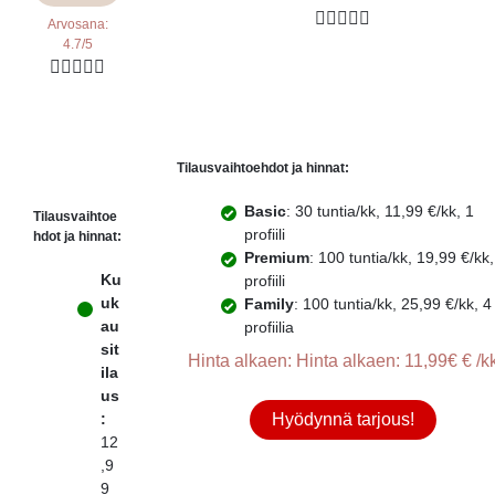





Arvosana:
4.7/5





Tilausvaihtoehdot ja hinnat:
Basic
: 30 tuntia/kk, 11,99 €/kk, 1
Tilausvaihtoe
profiili
hdot ja hinnat:
Premium
: 100 tuntia/kk, 19,99 €/kk,
Ku
profiili
uk
Family
: 100 tuntia/kk, 25,99 €/kk, 4
au
profiilia
sit
Hinta alkaen: Hinta alkaen: 11,99€ € /k
ila
us
:
Hyödynnä tarjous!
12
,9
9