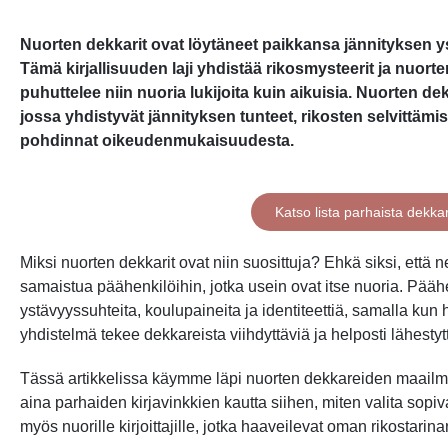
Nuorten dekkarit ovat löytäneet paikkansa jännityksen 
Tämä kirjallisuuden laji yhdistää rikosmysteerit ja nuorte
puhuttelee niin nuoria lukijoita kuin aikuisia. Nuorten de
jossa yhdistyvät jännityksen tunteet, rikosten selvittämi
pohdinnat oikeudenmukaisuudesta.
Katso lista parhaista dekka
Miksi nuorten dekkarit ovat niin suosittuja? Ehkä siksi, että 
samaistua päähenkilöihin, jotka usein ovat itse nuoria. Pääh
ystävyyssuhteita, koulupaineita ja identiteettiä, samalla kun 
yhdistelmä tekee dekkareista viihdyttäviä ja helposti lähestyt
Tässä artikkelissa käymme läpi nuorten dekkareiden maailmaa
aina parhaiden kirjavinkkien kautta siihen, miten valita sopi
myös nuorille kirjoittajille, jotka haaveilevat oman rikostarin