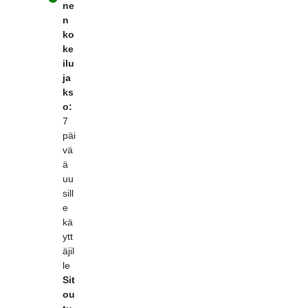
ne
n
ko
ke
ilu
ja
ks
o:
7
päi
vä
ä
uu
sill
e
kä
ytt
äjil
le
Sit
ou