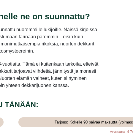
enelle ne on suunnattu?
uunnattu nuoremmille lukijoille. Näissä kirjoissa
aistumaan tarinaan paremmin. Toisin kuin
a monimutkaisempia rikoksia, nuorten dekkarit
ikosmysteereihin.
vuotiaita. Tämä ei kuitenkaan tarkoita, etteivät
kkarit tarjoavat viihdettä, jännitystä ja monesti
uorten elämän vaiheet, kuten siirtyminen
ein yhteen dekkarijuonen kanssa.
U TÄNÄÄN:
Tarjous: Kokeile 90 päivää maksutta (voimas
Arvosana: 4.7