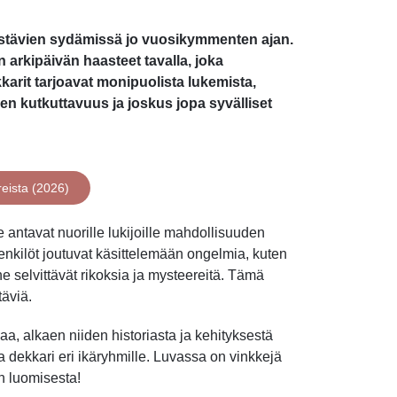
ystävien sydämissä jo vuosikymmenten ajan.
n arkipäivän haasteet tavalla, joka
kkarit tarjoavat monipuolista lukemista,
sen kutkuttavuus ja joskus jopa syvälliset
reista (2026)
ne antavat nuorille lukijoille mahdollisuuden
enkilöt joutuvat käsittelemään ongelmia, kuten
he selvittävät rikoksia ja mysteereitä. Tämä
täviä.
, alkaen niiden historiasta ja kehityksestä
va dekkari eri ikäryhmille. Luvassa on vinkkejä
an luomisesta!