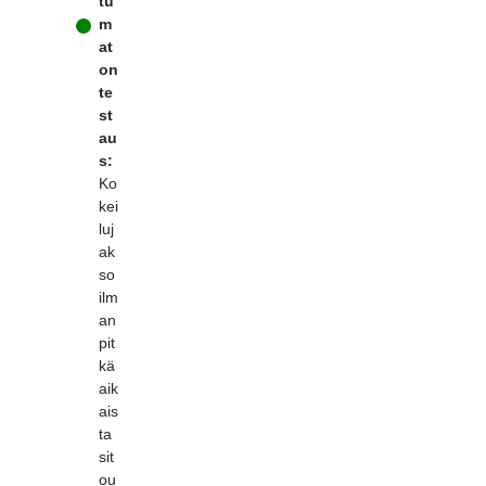
tu
m
at
on
te
st
au
s:
Ko
kei
luj
ak
so
ilm
an
pit
kä
aik
ais
ta
sit
ou