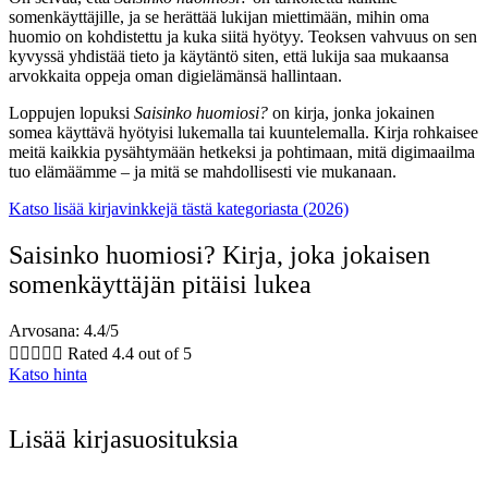
somenkäyttäjille, ja se herättää lukijan miettimään, mihin oma
huomio on kohdistettu ja kuka siitä hyötyy. Teoksen vahvuus on sen
kyvyssä yhdistää tieto ja käytäntö siten, että lukija saa mukaansa
arvokkaita oppeja oman digielämänsä hallintaan.
Loppujen lopuksi
Saisinko huomiosi?
on kirja, jonka jokainen
somea käyttävä hyötyisi lukemalla tai kuuntelemalla. Kirja rohkaisee
meitä kaikkia pysähtymään hetkeksi ja pohtimaan, mitä digimaailma
tuo elämäämme – ja mitä se mahdollisesti vie mukanaan.
Katso lisää kirjavinkkejä tästä kategoriasta (2026)
Saisinko huomiosi? Kirja, joka jokaisen
somenkäyttäjän pitäisi lukea
Arvosana: 4.4/5





Rated 4.4 out of 5
Katso hinta
Lisää kirjasuosituksia