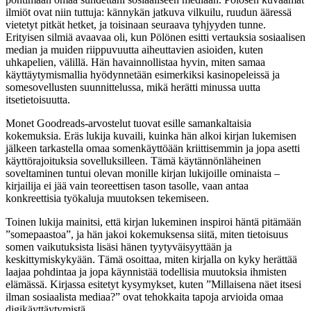
ilmiöt ovat niin tuttuja: kännykän jatkuva vilkuilu, ruudun ääressä
vietetyt pitkät hetket, ja toisinaan seuraava tyhjyyden tunne.
Erityisen silmiä avaavaa oli, kun Pölönen esitti vertauksia sosiaalisen
median ja muiden riippuvuutta aiheuttavien asioiden, kuten
uhkapelien, välillä. Hän havainnollistaa hyvin, miten samaa
käyttäytymismallia hyödynnetään esimerkiksi kasinopeleissä ja
somesovellusten suunnittelussa, mikä herätti minussa uutta
itsetietoisuutta.
Monet Goodreads-arvostelut tuovat esille samankaltaisia
kokemuksia. Eräs lukija kuvaili, kuinka hän alkoi kirjan lukemisen
jälkeen tarkastella omaa somenkäyttöään kriittisemmin ja jopa asetti
käyttörajoituksia sovelluksilleen. Tämä käytännönläheinen
soveltaminen tuntui olevan monille kirjan lukijoille ominaista –
kirjailija ei jää vain teoreettisen tason tasolle, vaan antaa
konkreettisia työkaluja muutoksen tekemiseen.
Toinen lukija mainitsi, että kirjan lukeminen inspiroi häntä pitämään
”somepaastoa”, ja hän jakoi kokemuksensa siitä, miten tietoisuus
somen vaikutuksista lisäsi hänen tyytyväisyyttään ja
keskittymiskykyään. Tämä osoittaa, miten kirjalla on kyky herättää
laajaa pohdintaa ja jopa käynnistää todellisia muutoksia ihmisten
elämässä. Kirjassa esitetyt kysymykset, kuten ”Millaisena näet itsesi
ilman sosiaalista mediaa?” ovat tehokkaita tapoja arvioida omaa
digikäyttäytymistä.