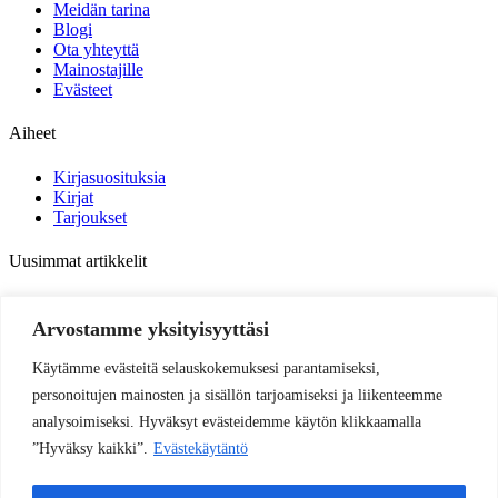
Meidän tarina
Blogi
Ota yhteyttä
Mainostajille
Evästeet
Aiheet
Kirjasuosituksia
Kirjat
Tarjoukset
Uusimmat artikkelit
Lukunurkkaus sisustusvinkit – tunnelmaa ja toimivuutta
Arvostamme yksityisyyttäsi
Tee lukunurkkaus lapselle helposti ja hauskasti
Käytämme evästeitä selauskokemuksesi parantamiseksi,
Lukunurkkaus kutsuu rauhoittumaan – vinkit toteutukseen
personoitujen mainosten ja sisällön tarjoamiseksi ja liikenteemme
analysoimiseksi. Hyväksyt evästeidemme käytön klikkaamalla
Bullet journal ideat: 15 luovaa sivua kalenteriin
”Hyväksy kaikki”.
Evästekäytäntö
© shinybook.fi 2026 - Kaikki oikeudet pidätetään