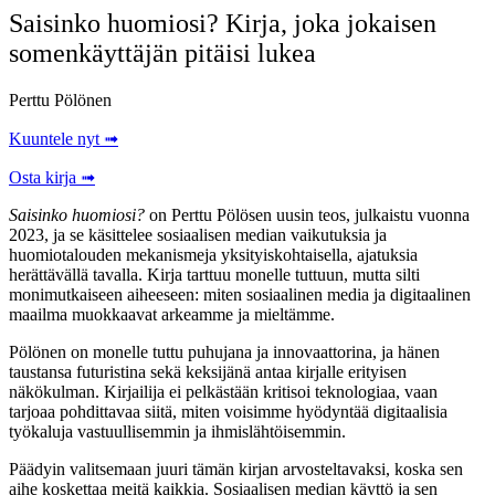
Saisinko huomiosi? Kirja, joka jokaisen
somenkäyttäjän pitäisi lukea
Perttu Pölönen
Kuuntele nyt ➟
Osta kirja ➟
Saisinko huomiosi?
on Perttu Pölösen uusin teos, julkaistu vuonna
2023, ja se käsittelee sosiaalisen median vaikutuksia ja
huomiotalouden mekanismeja yksityiskohtaisella, ajatuksia
herättävällä tavalla. Kirja tarttuu monelle tuttuun, mutta silti
monimutkaiseen aiheeseen: miten sosiaalinen media ja digitaalinen
maailma muokkaavat arkeamme ja mieltämme.
Pölönen on monelle tuttu puhujana ja innovaattorina, ja hänen
taustansa futuristina sekä keksijänä antaa kirjalle erityisen
näkökulman. Kirjailija ei pelkästään kritisoi teknologiaa, vaan
tarjoaa pohdittavaa siitä, miten voisimme hyödyntää digitaalisia
työkaluja vastuullisemmin ja ihmislähtöisemmin.
Päädyin valitsemaan juuri tämän kirjan arvosteltavaksi, koska sen
aihe koskettaa meitä kaikkia. Sosiaalisen median käyttö ja sen