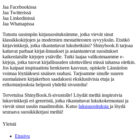
Jaa Facebookissa
Jaa Twitterissä
Jaa Linkedinissä
Jaa Whatsapissa
Tutustu uusimpiin kirjasuosituksiimme, jotka vievät sinut
klassikkokirjojen ja modernien mestariteosten syvyyksiin. Etsitkö
kirjavinkkejä, jotka rikastuttavat lukuhetkiäsi? Shinybook.fi tarjoaa
kattavat parhaat kirjat-listaukset ja asiantuntevat suositukset
kaikenlaisille kirjojen ystäville. Tutki laajaa valikoimaamme e-
kirjoja, jotka tuovat kirjallisuuden ulottuvillesi missä tahansa oletkin.
Jos kaipaat inspiraatiota henkiseen kasvuun, opiskele Läsnäolon
voimaa löytääksesi sisäisen rauhasi. Tarjoamme sinulle suuren
suomalaisen kirjakerhon saadaksesi eksklusiivisia etuja ja
erikoistarjouksia helposti yhdeltä sivustolta!
Tervetuloa ShinyBook.fi-sivustolle! Löydät meiltä inspiroivia
lukuvinkkejä eri genreistä, jotka rikastuttavat lukukokemustasi ja
vievät sinut uusiin maailmoihin. Katso
lukusuosituksia
ja löydä
seuraava suosikkikirjasi meiltä!
Yleistä
Etusivu