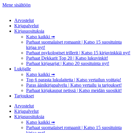
Mene sisältöön
Arvostelut
Kirjapalvelut
Kirjasuosituksia
Katso kaikki ➟
Parhaat suomalaiset romaanit | Katso 15 suosituinta
kirjaa nyt!
Parhaat psykologiset trillerit | Katso 15 kirjavinkkiä nyt!
Parhaat Dekkarit Top 20 | Katso lukuvinkit!
Parhaat kirjasarjat | Katso 20 suosituinta nyt!
Lukijalle
Katso kaikki ➟
Top 6 parasta lukulaitetta | Katso vertailun voittaja!
Paras äänikirjapalvelu | Katso vertailu ja tarjoukset!
Parhaat kirjakaupat netissä | Katso meidän suosikit!
Tarjoukset
Arvostelut
Kirjapalvelut
Kirjasuosituksia
Katso kaikki ➟
Parhaat suomalaiset romaanit | Katso 15 suosituinta
kirjaa nyt!