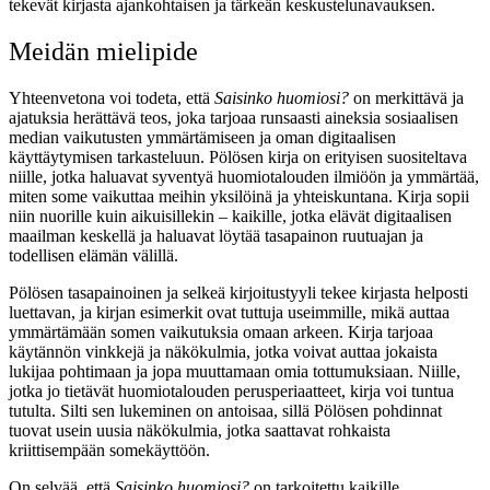
tekevät kirjasta ajankohtaisen ja tärkeän keskustelunavauksen.
Meidän mielipide
Yhteenvetona voi todeta, että
Saisinko huomiosi?
on merkittävä ja
ajatuksia herättävä teos, joka tarjoaa runsaasti aineksia sosiaalisen
median vaikutusten ymmärtämiseen ja oman digitaalisen
käyttäytymisen tarkasteluun. Pölösen kirja on erityisen suositeltava
niille, jotka haluavat syventyä huomiotalouden ilmiöön ja ymmärtää,
miten some vaikuttaa meihin yksilöinä ja yhteiskuntana. Kirja sopii
niin nuorille kuin aikuisillekin – kaikille, jotka elävät digitaalisen
maailman keskellä ja haluavat löytää tasapainon ruutuajan ja
todellisen elämän välillä.
Pölösen tasapainoinen ja selkeä kirjoitustyyli tekee kirjasta helposti
luettavan, ja kirjan esimerkit ovat tuttuja useimmille, mikä auttaa
ymmärtämään somen vaikutuksia omaan arkeen. Kirja tarjoaa
käytännön vinkkejä ja näkökulmia, jotka voivat auttaa jokaista
lukijaa pohtimaan ja jopa muuttamaan omia tottumuksiaan. Niille,
jotka jo tietävät huomiotalouden perusperiaatteet, kirja voi tuntua
tutulta. Silti sen lukeminen on antoisaa, sillä Pölösen pohdinnat
tuovat usein uusia näkökulmia, jotka saattavat rohkaista
kriittisempään somekäyttöön.
On selvää, että
Saisinko huomiosi?
on tarkoitettu kaikille