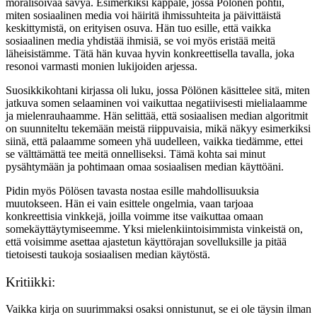
moralisoivaa sävyä. Esimerkiksi kappale, jossa Pölönen pohtii,
miten sosiaalinen media voi häiritä ihmissuhteita ja päivittäistä
keskittymistä, on erityisen osuva. Hän tuo esille, että vaikka
sosiaalinen media yhdistää ihmisiä, se voi myös eristää meitä
läheisistämme. Tätä hän kuvaa hyvin konkreettisella tavalla, joka
resonoi varmasti monien lukijoiden arjessa.
Suosikkikohtani kirjassa oli luku, jossa Pölönen käsittelee sitä, miten
jatkuva somen selaaminen voi vaikuttaa negatiivisesti mielialaamme
ja mielenrauhaamme. Hän selittää, että sosiaalisen median algoritmit
on suunniteltu tekemään meistä riippuvaisia, mikä näkyy esimerkiksi
siinä, että palaamme someen yhä uudelleen, vaikka tiedämme, ettei
se välttämättä tee meitä onnelliseksi. Tämä kohta sai minut
pysähtymään ja pohtimaan omaa sosiaalisen median käyttöäni.
Pidin myös Pölösen tavasta nostaa esille mahdollisuuksia
muutokseen. Hän ei vain esittele ongelmia, vaan tarjoaa
konkreettisia vinkkejä, joilla voimme itse vaikuttaa omaan
somekäyttäytymiseemme. Yksi mielenkiintoisimmista vinkeistä on,
että voisimme asettaa ajastetun käyttörajan sovelluksille ja pitää
tietoisesti taukoja sosiaalisen median käytöstä.
Kritiikki:
Vaikka kirja on suurimmaksi osaksi onnistunut, se ei ole täysin ilman