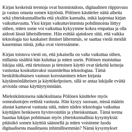
Kirjan keskeisiä teemoja ovat huomiotalous, digitaalinen riippuvuus
ja vastuu omasta somen käytöstä. Pölönen käsittelee näitä aiheita
sekä yhteiskunnalliselta että yksilön kannalta, mikä laajentaa kirjan
vaikuttavuutta. Yksi kirjan vaikuttavimmista pohdinnoista liittyy
siihen, miten some voi vaikuttaa kykyymme kokea empatiaa ja olla
aidosti läsnä läheisillemme. Hän esittää ajatuksen siitä, että vaikka
teknologia tuo kaukaiset ihmiset lähemmäs, se saattaa viedä meidät
kauemmas niistä, jotka ovat vieressämme.
Kirjan toistuva viesti on, että jokaisella on valta vaikuttaa siihen,
millaista sisältöä hän kuluttaa ja miten usein. Pölönen muistuttaa
lukijaa siitä, että tietoisuus ja tietoinen käyttö ovat tärkeitä keinoja
vastustaa koukuttavaksi suunniteltua teknologiaa. Tämä
henkilökohtaisen vastuun korostaminen tekee kirjasta
käytännönläheisen ja käyttökelpoisen, sillä se antaa lukijalle eväitä
arvioida omaa käyttäytymistään.
Mielenkiintoisena näkökulmana Pölönen käsittelee myös
somealustojen eettistä vastuuta. Hän kysyy suoraan, missä määrin
alustat kantavat vastuuta siitä, miten niiden teknologia vaikuttaa
käyttäjien henkiseen hyvinvointiin ja yhteiskuntaan. Tämä teema
haastaa lukijan pohtimaan myös yhteiskunnallisia kysymyksiä:
pitäisikö somen käyttöä säännellä ja miten voisimme luoda
digitaalisesta maailmasta inhimillisemmän? Nämä kysymykset