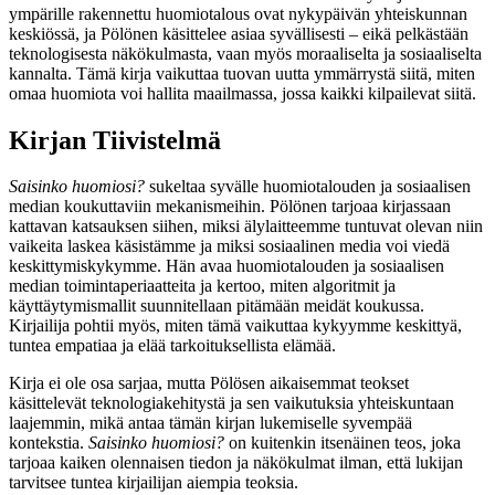
ympärille rakennettu huomiotalous ovat nykypäivän yhteiskunnan
keskiössä, ja Pölönen käsittelee asiaa syvällisesti – eikä pelkästään
teknologisesta näkökulmasta, vaan myös moraaliselta ja sosiaaliselta
kannalta. Tämä kirja vaikuttaa tuovan uutta ymmärrystä siitä, miten
omaa huomiota voi hallita maailmassa, jossa kaikki kilpailevat siitä.
Kirjan Tiivistelmä
Saisinko huomiosi?
sukeltaa syvälle huomiotalouden ja sosiaalisen
median koukuttaviin mekanismeihin. Pölönen tarjoaa kirjassaan
kattavan katsauksen siihen, miksi älylaitteemme tuntuvat olevan niin
vaikeita laskea käsistämme ja miksi sosiaalinen media voi viedä
keskittymiskykymme. Hän avaa huomiotalouden ja sosiaalisen
median toimintaperiaatteita ja kertoo, miten algoritmit ja
käyttäytymismallit suunnitellaan pitämään meidät koukussa.
Kirjailija pohtii myös, miten tämä vaikuttaa kykyymme keskittyä,
tuntea empatiaa ja elää tarkoituksellista elämää.
Kirja ei ole osa sarjaa, mutta Pölösen aikaisemmat teokset
käsittelevät teknologiakehitystä ja sen vaikutuksia yhteiskuntaan
laajemmin, mikä antaa tämän kirjan lukemiselle syvempää
kontekstia.
Saisinko huomiosi?
on kuitenkin itsenäinen teos, joka
tarjoaa kaiken olennaisen tiedon ja näkökulmat ilman, että lukijan
tarvitsee tuntea kirjailijan aiempia teoksia.