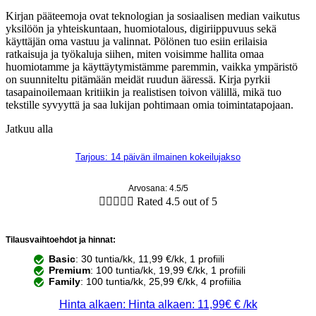
Kirjan pääteemoja ovat teknologian ja sosiaalisen median vaikutus
yksilöön ja yhteiskuntaan, huomiotalous, digiriippuvuus sekä
käyttäjän oma vastuu ja valinnat. Pölönen tuo esiin erilaisia
ratkaisuja ja työkaluja siihen, miten voisimme hallita omaa
huomiotamme ja käyttäytymistämme paremmin, vaikka ympäristö
on suunniteltu pitämään meidät ruudun ääressä. Kirja pyrkii
tasapainoilemaan kritiikin ja realistisen toivon välillä, mikä tuo
tekstille syvyyttä ja saa lukijan pohtimaan omia toimintatapojaan.
Jatkuu alla
Tarjous: 14 päivän ilmainen kokeilujakso
Arvosana: 4.5/5





Rated 4.5 out of 5
Tilausvaihtoehdot ja hinnat:
Basic
: 30 tuntia/kk, 11,99 €/kk, 1 profiili
Premium
: 100 tuntia/kk, 19,99 €/kk, 1 profiili
Family
: 100 tuntia/kk, 25,99 €/kk, 4 profiilia
Hinta alkaen: Hinta alkaen: 11,99€ € /kk