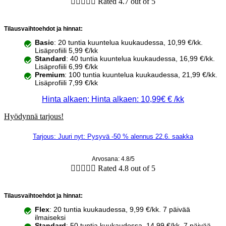





Rated 4.7 out of 5
Tilausvaihtoehdot ja hinnat:
Basic
: 20 tuntia kuuntelua kuukaudessa, 10,99 €/kk.
Lisäprofiili 5,99 €/kk
Standard
: 40 tuntia kuuntelua kuukaudessa, 16,99 €/kk.
Lisäprofiili 6,99 €/kk
Premium
: 100 tuntia kuuntelua kuukaudessa, 21,99 €/kk.
Lisäprofiili 7,99 €/kk
Hinta alkaen: Hinta alkaen: 10,99€ € /kk
Hyödynnä tarjous!
Tarjous: Juuri nyt: Pysyvä -50 % alennus 22.6. saakka
Arvosana: 4.8/5





Rated 4.8 out of 5
Tilausvaihtoehdot ja hinnat:
Flex
: 20 tuntia kuukaudessa, 9,99 €/kk. 7 päivää
ilmaiseksi
Standard
: 50 tuntia kuukaudessa, 14,99 €/kk. 7 päivää