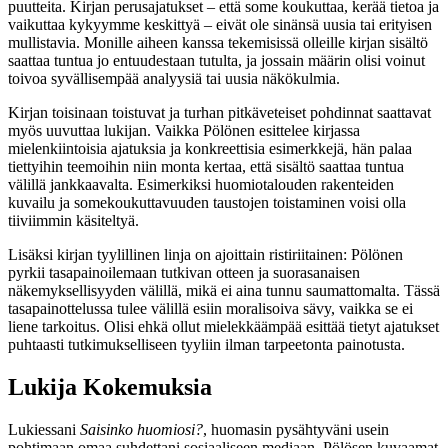
puutteita. Kirjan perusajatukset – että some koukuttaa, kerää tietoa ja
vaikuttaa kykyymme keskittyä – eivät ole sinänsä uusia tai erityisen
mullistavia. Monille aiheen kanssa tekemisissä olleille kirjan sisältö
saattaa tuntua jo entuudestaan tutulta, ja jossain määrin olisi voinut
toivoa syvällisempää analyysiä tai uusia näkökulmia.
Kirjan toisinaan toistuvat ja turhan pitkäveteiset pohdinnat saattavat
myös uuvuttaa lukijan. Vaikka Pölönen esittelee kirjassa
mielenkiintoisia ajatuksia ja konkreettisia esimerkkejä, hän palaa
tiettyihin teemoihin niin monta kertaa, että sisältö saattaa tuntua
välillä jankkaavalta. Esimerkiksi huomiotalouden rakenteiden
kuvailu ja somekoukuttavuuden taustojen toistaminen voisi olla
tiiviimmin käsiteltyä.
Lisäksi kirjan tyylillinen linja on ajoittain ristiriitainen: Pölönen
pyrkii tasapainoilemaan tutkivan otteen ja suorasanaisen
näkemyksellisyyden välillä, mikä ei aina tunnu saumattomalta. Tässä
tasapainottelussa tulee välillä esiin moralisoiva sävy, vaikka se ei
liene tarkoitus. Olisi ehkä ollut mielekkäämpää esittää tietyt ajatukset
puhtaasti tutkimukselliseen tyyliin ilman tarpeetonta painotusta.
Lukija Kokemuksia
Lukiessani
Saisinko huomiosi?
, huomasin pysähtyväni usein
pohtimaan omaa suhdettani sosiaaliseen mediaan. Pölösen kuvaamat