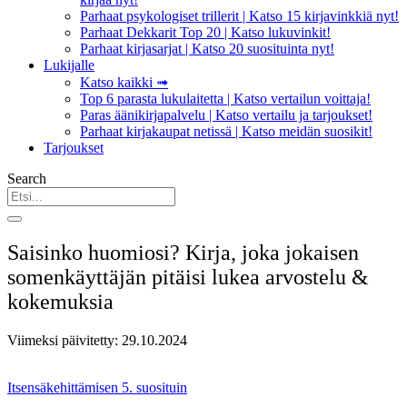
Parhaat psykologiset trillerit | Katso 15 kirjavinkkiä nyt!
Parhaat Dekkarit Top 20 | Katso lukuvinkit!
Parhaat kirjasarjat | Katso 20 suosituinta nyt!
Lukijalle
Katso kaikki ➟
Top 6 parasta lukulaitetta | Katso vertailun voittaja!
Paras äänikirjapalvelu | Katso vertailu ja tarjoukset!
Parhaat kirjakaupat netissä | Katso meidän suosikit!
Tarjoukset
Search
Saisinko huomiosi? Kirja, joka jokaisen
somenkäyttäjän pitäisi lukea arvostelu &
kokemuksia
Viimeksi päivitetty: 29.10.2024
Itsensäkehittämisen 5. suosituin