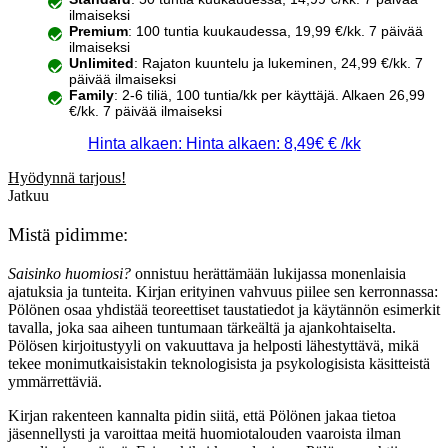
ilmaiseksi
Premium
: 100 tuntia kuukaudessa, 19,99 €/kk. 7 päivää
ilmaiseksi
Unlimited
: Rajaton kuuntelu ja lukeminen, 24,99 €/kk. 7
päivää ilmaiseksi
Family
: 2-6 tiliä, 100 tuntia/kk per käyttäjä. Alkaen 26,99
€/kk. 7 päivää ilmaiseksi
Hinta alkaen: Hinta alkaen: 8,49€ € /kk
Hyödynnä tarjous!
Jatkuu
Mistä pidimme:
Saisinko huomiosi?
onnistuu herättämään lukijassa monenlaisia
ajatuksia ja tunteita. Kirjan erityinen vahvuus piilee sen kerronnassa:
Pölönen osaa yhdistää teoreettiset taustatiedot ja käytännön esimerkit
tavalla, joka saa aiheen tuntumaan tärkeältä ja ajankohtaiselta.
Pölösen kirjoitustyyli on vakuuttava ja helposti lähestyttävä, mikä
tekee monimutkaisistakin teknologisista ja psykologisista käsitteistä
ymmärrettäviä.
Kirjan rakenteen kannalta pidin siitä, että Pölönen jakaa tietoa
jäsennellysti ja varoittaa meitä huomiotalouden vaaroista ilman