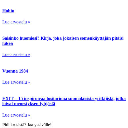
Hohto
Lue arvostelu »
Saisinko huomiosi? Kirja, joka jokaisen somenkäyttäjän pitäisi
lukea
Lue arvostelu »
Vuonna 1984
Lue arvostelu »
EXIT – 15 inspiroivaa tositarinaa suomalaisista yrittäjistä, jotka
loivat menestyksen tyhjästä
Lue arvostelu »
Piditko tästä? Jaa ystävälle!