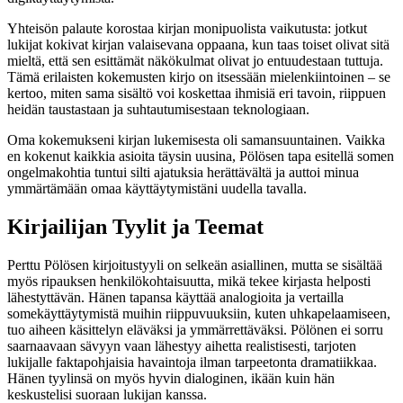
Yhteisön palaute korostaa kirjan monipuolista vaikutusta: jotkut
lukijat kokivat kirjan valaisevana oppaana, kun taas toiset olivat sitä
mieltä, että sen esittämät näkökulmat olivat jo entuudestaan tuttuja.
Tämä erilaisten kokemusten kirjo on itsessään mielenkiintoinen – se
kertoo, miten sama sisältö voi koskettaa ihmisiä eri tavoin, riippuen
heidän taustastaan ja suhtautumisestaan teknologiaan.
Oma kokemukseni kirjan lukemisesta oli samansuuntainen. Vaikka
en kokenut kaikkia asioita täysin uusina, Pölösen tapa esitellä somen
ongelmakohtia tuntui silti ajatuksia herättävältä ja auttoi minua
ymmärtämään omaa käyttäytymistäni uudella tavalla.
Kirjailijan Tyylit ja Teemat
Perttu Pölösen kirjoitustyyli on selkeän asiallinen, mutta se sisältää
myös ripauksen henkilökohtaisuutta, mikä tekee kirjasta helposti
lähestyttävän. Hänen tapansa käyttää analogioita ja vertailla
somekäyttäytymistä muihin riippuvuuksiin, kuten uhkapelaamiseen,
tuo aiheen käsittelyn eläväksi ja ymmärrettäväksi. Pölönen ei sorru
saarnaavaan sävyyn vaan lähestyy aihetta realistisesti, tarjoten
lukijalle faktapohjaisia havaintoja ilman tarpeetonta dramatiikkaa.
Hänen tyylinsä on myös hyvin dialoginen, ikään kuin hän
keskustelisi suoraan lukijan kanssa.