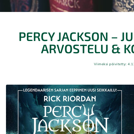
PERCY JACKSON – J
ARVOSTELU & K
Viimeksi päivitetty: 4.