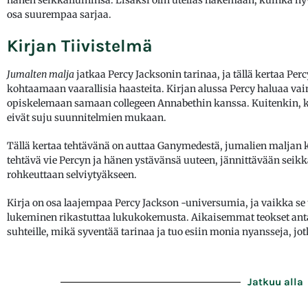
osa suurempaa sarjaa.
Kirjan Tiivistelmä
Jumalten malja
jatkaa Percy Jacksonin tarinaa, ja tällä kertaa Per
kohtaamaan vaarallisia haasteita. Kirjan alussa Percy haluaa va
opiskelemaan samaan collegeen Annabethin kanssa. Kuitenkin, ku
eivät suju suunnitelmien mukaan.
Tällä kertaa tehtävänä on auttaa Ganymedestä, jumalien maljan 
tehtävä vie Percyn ja hänen ystävänsä uuteen, jännittävään seikk
rohkeuttaan selviytyäkseen.
Kirja on osa laajempaa Percy Jackson -universumia, ja vaikka se 
lukeminen rikastuttaa lukukokemusta. Aikaisemmat teokset antav
suhteille, mikä syventää tarinaa ja tuo esiin monia nyansseja, 
Jatkuu alla