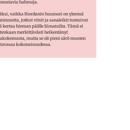
nnostavia hahmoja.
äksi, vaikka Riordanin huumori on yleensä
istunutta, jotkut vitsit ja sanaleikit tuntuivat
lä kertaa hieman päälle liimatuilta. Tämä ei
tenkaan merkittävästi heikentänyt
ukokemusta, mutta se oli pieni särö muuten
stavassa kokonaisuudessa.