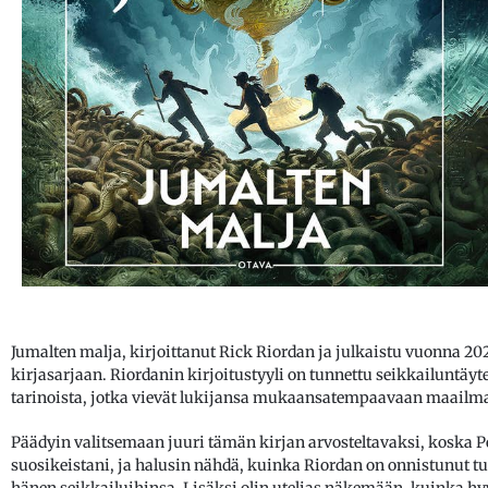
Jumalten malja, kirjoittanut Rick Riordan ja julkaistu vuonna 20
kirjasarjaan. Riordanin kirjoitustyyli on tunnettu seikkailuntäyte
tarinoista, jotka vievät lukijansa mukaansatempaavaan maailmaa
Päädyin valitsemaan juuri tämän kirjan arvosteltavaksi, koska Pe
suosikeistani, ja halusin nähdä, kuinka Riordan on onnistunut 
hänen seikkailuihinsa. Lisäksi olin utelias näkemään, kuinka hyv