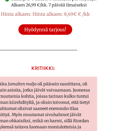
Alkaen 26,99 €/kk. 7 päivää ilmaiseksi
Hinta alkaen: Hinta alkaen: 8,49€ € /kk
Hyödynnä tarjous!
KRITIIKKI:
ikka
Jumalten malja
oli pääosin nautittava, oli
tain asioita, jotka jäivät vaivaamaan. Juonessa
 muutamia kohtia, joissa tarinan kulku tuntui
man kiirehdityltä, ja olisin toivonut, että tietyt
ahtumat olisivat saaneet enemmän tilaa
ittyä. Myös muutamat sivuhahmot jäivät
man ohkaisiksi, mikä on harmi, sillä Riordan
yleensä taitava luomaan moniulotteisia ja