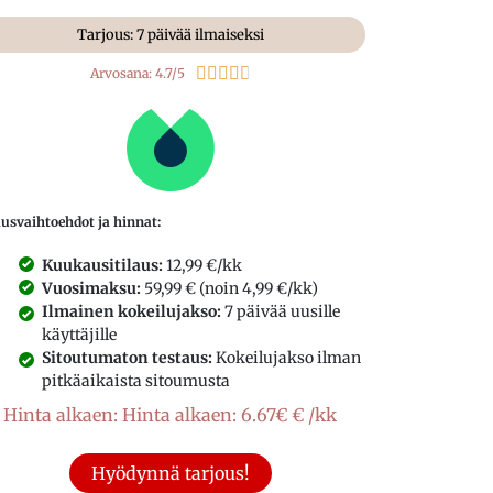
Tarjous: 7 päivää ilmaiseksi





Arvosana: 4.7/5
ausvaihtoehdot ja hinnat:
Kuukausitilaus:
12,99 €/kk
Vuosimaksu:
59,99 € (noin 4,99 €/kk)
Ilmainen kokeilujakso:
7 päivää uusille
käyttäjille
Sitoutumaton testaus:
Kokeilujakso ilman
pitkäaikaista sitoumusta
Hinta alkaen: Hinta alkaen: 6.67€ € /kk
Hyödynnä tarjous!