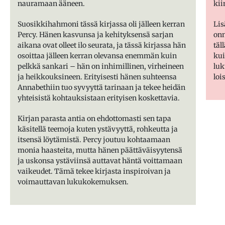
nauramaan ääneen.
kii
Suosikkihahmoni tässä kirjassa oli jälleen kerran
Lis
Percy. Hänen kasvunsa ja kehityksensä sarjan
onn
aikana ovat olleet ilo seurata, ja tässä kirjassa hän
täl
osoittaa jälleen kerran olevansa enemmän kuin
kui
pelkkä sankari – hän on inhimillinen, virheineen
luk
ja heikkouksineen. Erityisesti hänen suhteensa
loi
Annabethiin tuo syvyyttä tarinaan ja tekee heidän
yhteisistä kohtauksistaan erityisen koskettavia.
Kirjan parasta antia on ehdottomasti sen tapa
käsitellä teemoja kuten ystävyyttä, rohkeutta ja
itsensä löytämistä. Percy joutuu kohtaamaan
monia haasteita, mutta hänen päättäväisyytensä
ja uskonsa ystäviinsä auttavat häntä voittamaan
vaikeudet. Tämä tekee kirjasta inspiroivan ja
voimauttavan lukukokemuksen.