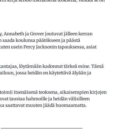
cy, Annabeth ja Grover joutuvat jälleen kerran
in saada koulunsa päätökseen ja päästä
ten usein Percy Jacksonin tapauksessa, asiat
kantajaa, löytämään kadonnut tärkeä esine. Tämä
ailuun, jossa heidän on käytettävä älyään ja
toimii itsenäisenä teoksena, aikaisempien kirjojen
at taustaa hahmoille ja heidän välisilleen
jotka saattavat muuten jäädä huomaamatta.