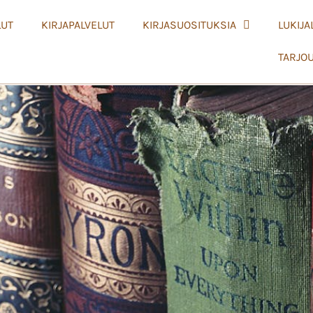
LUT
KIRJAPALVELUT
KIRJASUOSITUKSIA
LUKIJA
TARJO