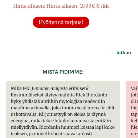
Hinta alkaen: Hinta alkaen: 10,99€ € /kk
Hyödynnä tarjous!
Jatkuu
MISTÄ PIDIMME:
Mikä teki
Jumalten maljasta
erityisen?
Va
Ensimmäiseksi täytyy mainita Rick Riordanin
joi
kyky yhdistää antiikin mytologiaa moderniin
oli
maailmaan tavalla, joka tuntuu sekä tuoreelta että
hie
uskottavalta. Kirjoitustyyli on eloisa ja täynnä
tap
energiaa, mikä tekee lukukokemuksesta erittäin
keh
miellyttävän. Riordanin huumori loistaa läpi koko
hie
teoksen, ja monet kohdat saavat aidosti
on 