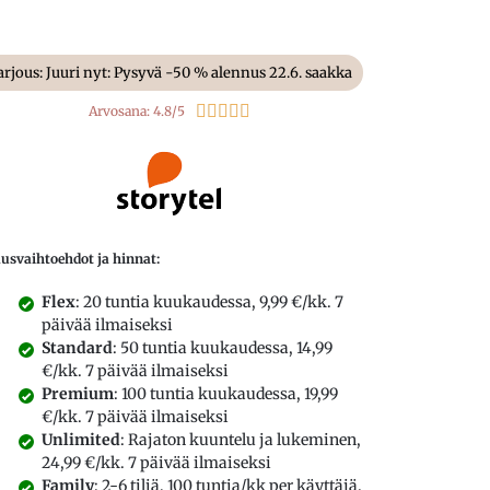
arjous: Juuri nyt: Pysyvä -50 % alennus 22.6. saakka





Arvosana: 4.8/5
ausvaihtoehdot ja hinnat:
Flex
: 20 tuntia kuukaudessa, 9,99 €/kk. 7
päivää ilmaiseksi
Standard
: 50 tuntia kuukaudessa, 14,99
€/kk. 7 päivää ilmaiseksi
Premium
: 100 tuntia kuukaudessa, 19,99
€/kk. 7 päivää ilmaiseksi
Unlimited
: Rajaton kuuntelu ja lukeminen,
24,99 €/kk. 7 päivää ilmaiseksi
Family
: 2-6 tiliä, 100 tuntia/kk per käyttäjä.