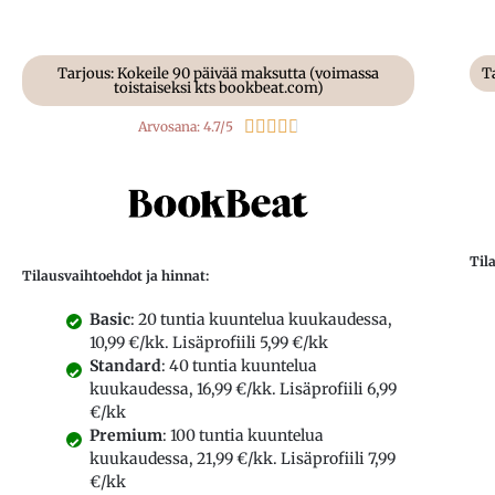
Tarjous: Kokeile 90 päivää maksutta (voimassa
T
toistaiseksi kts bookbeat.com)





Arvosana: 4.7/5
Til
Tilausvaihtoehdot ja hinnat:
Basic
: 20 tuntia kuuntelua kuukaudessa,
10,99 €/kk. Lisäprofiili 5,99 €/kk
Standard
: 40 tuntia kuuntelua
kuukaudessa, 16,99 €/kk. Lisäprofiili 6,99
€/kk
Premium
: 100 tuntia kuuntelua
kuukaudessa, 21,99 €/kk. Lisäprofiili 7,99
€/kk