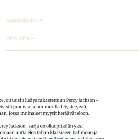
Rick Riordan
Kuuntele nyt ➟
Osta kirja ➟
24, on uusin lisäys rakastettuun Percy Jackson -
isistä juonista ja huumorilla höystetyistä
n, jossa muinaiset myytit heräävät eloon.
rcy Jackson -sarja on ollut pitkään yksi
tuomaan uutta eloa tähän klassiseen hahmoon ja
in kirja seisoo itsenäisenä teoksena, vaikka se on