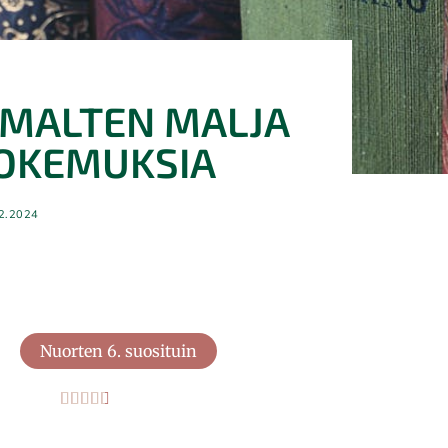
UMALTEN MALJA
OKEMUKSIA
12.2024
Nuorten 6. suosituin
Percy Jackson – Jumalten malj