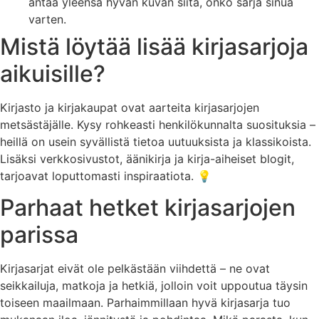
antaa yleensä hyvän kuvan siitä, onko sarja sinua
varten.
Mistä löytää lisää kirjasarjoja
aikuisille?
Kirjasto ja kirjakaupat ovat aarteita kirjasarjojen
metsästäjälle. Kysy rohkeasti henkilökunnalta suosituksia –
heillä on usein syvällistä tietoa uutuuksista ja klassikoista.
Lisäksi verkkosivustot, äänikirja ja kirja-aiheiset blogit,
tarjoavat loputtomasti inspiraatiota. 💡
Parhaat hetket kirjasarjojen
parissa
Kirjasarjat eivät ole pelkästään viihdettä – ne ovat
seikkailuja, matkoja ja hetkiä, jolloin voit uppoutua täysin
toiseen maailmaan. Parhaimmillaan hyvä kirjasarja tuo