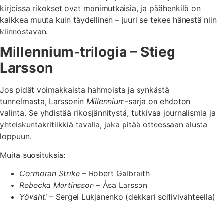
kirjoissa rikokset ovat monimutkaisia, ja päähenkilö on
kaikkea muuta kuin täydellinen – juuri se tekee hänestä niin
kiinnostavan.
Millennium-trilogia – Stieg
Larsson
Jos pidät voimakkaista hahmoista ja synkästä
tunnelmasta, Larssonin
Millennium
-sarja on ehdoton
valinta. Se yhdistää rikosjännitystä, tutkivaa journalismia ja
yhteiskuntakritiikkiä tavalla, joka pitää otteessaan alusta
loppuun.
Muita suosituksia:
Cormoran Strike
– Robert Galbraith
Rebecka Martinsson
– Åsa Larsson
Yövahti
– Sergei Lukjanenko (dekkari scifivivahteella)