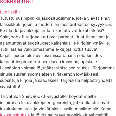
kokeile heti
Lue lisää »
Tutustu uusimpiin kirjasuosituksiimme, jotka vievät sinut
klassikkokirjojen ja modernien mestariteosten syvyyksiin.
Etsitkö kirjavinkkejä, jotka rikastuttavat lukuhetkiäsi?
Shinybook.fi tarjoaa kattavat parhaat kirjat-listaukset ja
asiantuntevat suositukset kaikenlaisille kirjojen ystäville.
Tutki laajaa valikoimaamme e-kirjoja, jotka tuovat
kirjallisuuden ulottuvillesi missä tahansa oletkin. Jos
kaipaat inspiraatiota henkiseen kasvuun, opiskele
Läsnäolon voimaa löytääksesi sisäisen rauhasi. Tarjoamme
sinulle suuren suomalaisen kirjakerhon löytääksesi
suosittuja kirjoja ja saadaksesi tarjouksia helposti yhdeltä
sivustolta!
Tervetuloa ShinyBook.fi-sivustolle! Löydät meiltä
inspiroivia lukuvinkkejä eri genreistä, jotka rikastuttavat
lukukokemustasi ja vievät sinut uusiin maailmoihin. Katso
lukusuosituksia
ja löydä seuraava suosikkikirjasi meiltä!