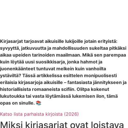
Kirjasarjat tarjoavat aikuisille lukijoille jotain erityistä:
syvyyttä, jatkuvuutta ja mahdollisuuden sukeltaa pitkäksi
aikaa upeiden tarinoiden maailmaan. Mikä sen parempaa
kuin löytää uusi suosikkisarja, jonka hahmot ja
juonenkäänteet tuntuvat melkein kuin vanhoilta
ystäviltä? Tässä artikkelissa esittelen monipuolisesti
erilaisia kirjasarjoja aikuisille – fantasiasta jännitykseen ja
historiallisista romaaneista scifiin. Olitpa kokenut
lukutoukka tai vasta löytämässä lukemisen ilon, tämä
opas on sinulle. 📚
Katso lista parhaista kirjoista (2026)
Miksi kirjasarjat ovat loistava