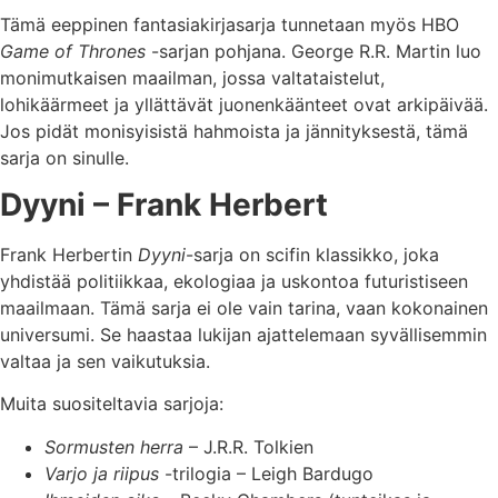
Tämä eeppinen fantasiakirjasarja tunnetaan myös HBO
Game of Thrones
-sarjan pohjana. George R.R. Martin luo
monimutkaisen maailman, jossa valtataistelut,
lohikäärmeet ja yllättävät juonenkäänteet ovat arkipäivää.
Jos pidät monisyisistä hahmoista ja jännityksestä, tämä
sarja on sinulle.
Dyyni – Frank Herbert
Frank Herbertin
Dyyni
-sarja on scifin klassikko, joka
yhdistää politiikkaa, ekologiaa ja uskontoa futuristiseen
maailmaan. Tämä sarja ei ole vain tarina, vaan kokonainen
universumi. Se haastaa lukijan ajattelemaan syvällisemmin
valtaa ja sen vaikutuksia.
Muita suositeltavia sarjoja:
Sormusten herra
– J.R.R. Tolkien
Varjo ja riipus
-trilogia – Leigh Bardugo