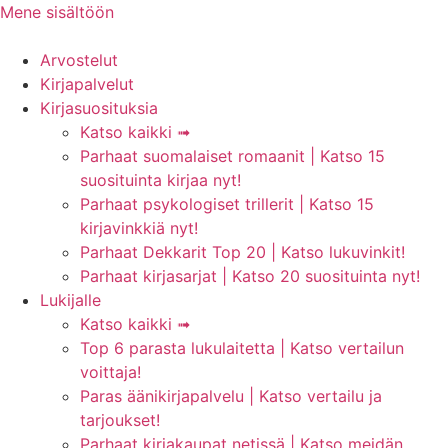
Mene sisältöön
Arvostelut
Kirjapalvelut
Kirjasuosituksia
Katso kaikki ➟
Parhaat suomalaiset romaanit | Katso 15
suosituinta kirjaa nyt!
Parhaat psykologiset trillerit | Katso 15
kirjavinkkiä nyt!
Parhaat Dekkarit Top 20 | Katso lukuvinkit!
Parhaat kirjasarjat | Katso 20 suosituinta nyt!
Lukijalle
Katso kaikki ➟
Top 6 parasta lukulaitetta | Katso vertailun
voittaja!
Paras äänikirjapalvelu | Katso vertailu ja
tarjoukset!
Parhaat kirjakaupat netissä | Katso meidän