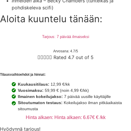
Ihmeiden aika
– Becky Chambers (tunteikas ja
pohdiskeleva scifi)
Aloita kuuntelu tänään:
Tarjous: 7 päivää ilmaiseksi
Arvosana: 4.7/5





Rated 4.7 out of 5
Tilausvaihtoehdot ja hinnat:
Kuukausitilaus:
12,99 €/kk
Vuosimaksu:
59,99 € (noin 4,99 €/kk)
Ilmainen kokeilujakso:
7 päivää uusille käyttäjille
Sitoutumaton testaus:
Kokeilujakso ilman pitkäaikaista
sitoumusta
Hinta alkaen: Hinta alkaen: 6.67€ € /kk
Hyödynnä tarjous!