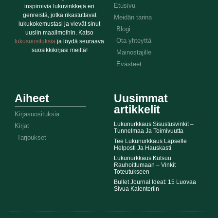
Etusivu
inspiroivia lukuvinkkejä eri
genreistä, jotka rikastuttavat
Meidän tarina
lukukokemustasi ja vievät sinut
Blogi
uusiin maailmoihin. Katso
Ota yhteyttä
lukusuosituksia
ja löydä seuraava
suosikkikirjasi meiltä!
Mainostajille
Evästeet
Aiheet
Uusimmat
artikkelit
Kirjasuosituksia
Lukunurkkaus Sisustusvinkit –
Kirjat
Tunnelmaa Ja Toimivuutta
Tarjoukset
Tee Lukunurkkaus Lapselle
Helposti Ja Hauskasti
Lukunurkkaus Kutsuu
Rauhoittumaan – Vinkit
Toteutukseen
Bullet Journal Ideat: 15 Luovaa
Sivua Kalenteriin