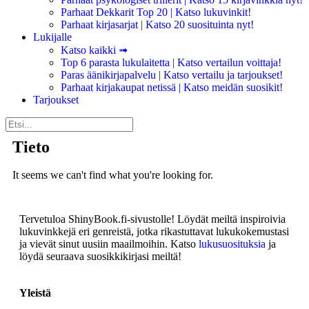
Parhaat Dekkarit Top 20 | Katso lukuvinkit!
Parhaat kirjasarjat | Katso 20 suosituinta nyt!
Lukijalle
Katso kaikki ➟
Top 6 parasta lukulaitetta | Katso vertailun voittaja!
Paras äänikirjapalvelu | Katso vertailu ja tarjoukset!
Parhaat kirjakaupat netissä | Katso meidän suosikit!
Tarjoukset
Tieto
It seems we can't find what you're looking for.
Tervetuloa ShinyBook.fi-sivustolle! Löydät meiltä inspiroivia
lukuvinkkejä eri genreistä, jotka rikastuttavat lukukokemustasi
ja vievät sinut uusiin maailmoihin. Katso
lukusuosituksia
ja
löydä seuraava suosikkikirjasi meiltä!
Yleistä