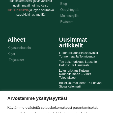
lukukokemustasi ja vievät sinut
Blogi
uusiin maailmoihin. Katso
Ota yhteyttä
lukusuosituksia
ja löydä seuraava
suosikkikirjasi meiltä!
Mainostajille
Evästeet
Aiheet
Uusimmat
artikkelit
Kirjasuosituksia
Lukunurkkaus Sisustusvinkit –
Kirjat
Tunnelmaa Ja Toimivuutta
Tarjoukset
Tee Lukunurkkaus Lapselle
Helposti Ja Hauskasti
Lukunurkkaus Kutsuu
Rauhoittumaan – Vinkit
Toteutukseen
Bullet Journal Ideat: 15 Luovaa
Sivua Kalenteriin
Arvostamme yksityisyyttäsi
© SHINYBOOK.FI 2026 - KAIKKI OIKEUDET PIDÄTETÄÄN
Käytämme evästeitä selauskokemuksesi parantamiseksi,