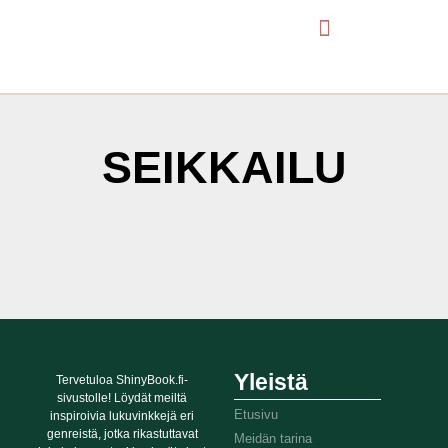
SEIKKAILU
It seems we can't find what you're looking for.
Yleistä
Tervetuloa ShinyBook.fi-
sivustolle! Löydät meiltä
Etusivu
inspiroivia lukuvinkkejä eri
genreistä, jotka rikastuttavat
Meidän tarina