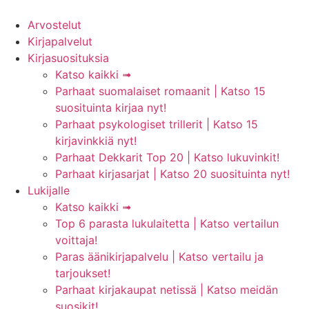
Mene
sisältöön
Arvostelut
Kirjapalvelut
Kirjasuosituksia
Katso kaikki ➟
Parhaat suomalaiset romaanit | Katso 15
suosituinta kirjaa nyt!
Parhaat psykologiset trillerit | Katso 15
kirjavinkkiä nyt!
Parhaat Dekkarit Top 20 | Katso lukuvinkit!
Parhaat kirjasarjat | Katso 20 suosituinta nyt!
Lukijalle
Katso kaikki ➟
Top 6 parasta lukulaitetta | Katso vertailun
voittaja!
Paras äänikirjapalvelu | Katso vertailu ja
tarjoukset!
Parhaat kirjakaupat netissä | Katso meidän
suosikit!