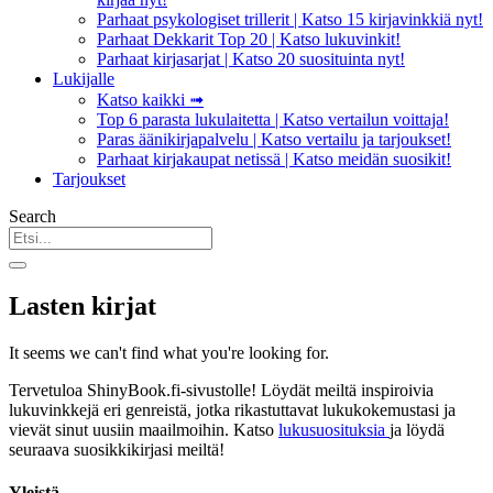
Parhaat psykologiset trillerit | Katso 15 kirjavinkkiä nyt!
Parhaat Dekkarit Top 20 | Katso lukuvinkit!
Parhaat kirjasarjat | Katso 20 suosituinta nyt!
Lukijalle
Katso kaikki ➟
Top 6 parasta lukulaitetta | Katso vertailun voittaja!
Paras äänikirjapalvelu | Katso vertailu ja tarjoukset!
Parhaat kirjakaupat netissä | Katso meidän suosikit!
Tarjoukset
Search
Lasten kirjat
It seems we can't find what you're looking for.
Tervetuloa ShinyBook.fi-sivustolle! Löydät meiltä inspiroivia
lukuvinkkejä eri genreistä, jotka rikastuttavat lukukokemustasi ja
vievät sinut uusiin maailmoihin. Katso
lukusuosituksia
ja löydä
seuraava suosikkikirjasi meiltä!
Yleistä