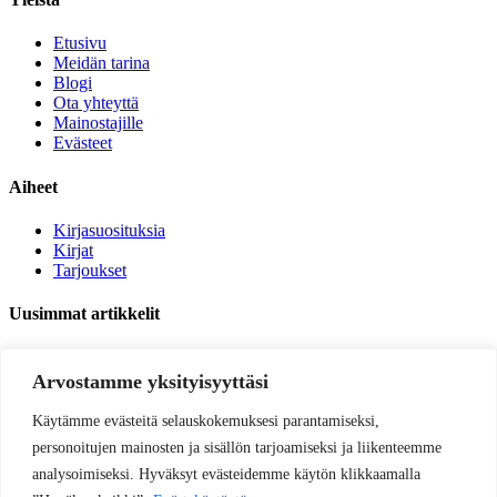
Etusivu
Meidän tarina
Blogi
Ota yhteyttä
Mainostajille
Evästeet
Aiheet
Kirjasuosituksia
Kirjat
Tarjoukset
Uusimmat artikkelit
Lukunurkkaus sisustusvinkit – tunnelmaa ja toimivuutta
Arvostamme yksityisyyttäsi
Tee lukunurkkaus lapselle helposti ja hauskasti
Käytämme evästeitä selauskokemuksesi parantamiseksi,
Lukunurkkaus kutsuu rauhoittumaan – vinkit toteutukseen
personoitujen mainosten ja sisällön tarjoamiseksi ja liikenteemme
analysoimiseksi. Hyväksyt evästeidemme käytön klikkaamalla
Bullet journal ideat: 15 luovaa sivua kalenteriin