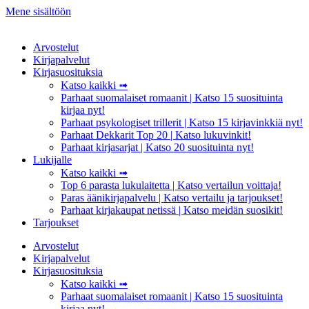
Mene sisältöön
Arvostelut
Kirjapalvelut
Kirjasuosituksia
Katso kaikki ➟
Parhaat suomalaiset romaanit | Katso 15 suosituinta
kirjaa nyt!
Parhaat psykologiset trillerit | Katso 15 kirjavinkkiä nyt!
Parhaat Dekkarit Top 20 | Katso lukuvinkit!
Parhaat kirjasarjat | Katso 20 suosituinta nyt!
Lukijalle
Katso kaikki ➟
Top 6 parasta lukulaitetta | Katso vertailun voittaja!
Paras äänikirjapalvelu | Katso vertailu ja tarjoukset!
Parhaat kirjakaupat netissä | Katso meidän suosikit!
Tarjoukset
Arvostelut
Kirjapalvelut
Kirjasuosituksia
Katso kaikki ➟
Parhaat suomalaiset romaanit | Katso 15 suosituinta
kirjaa nyt!