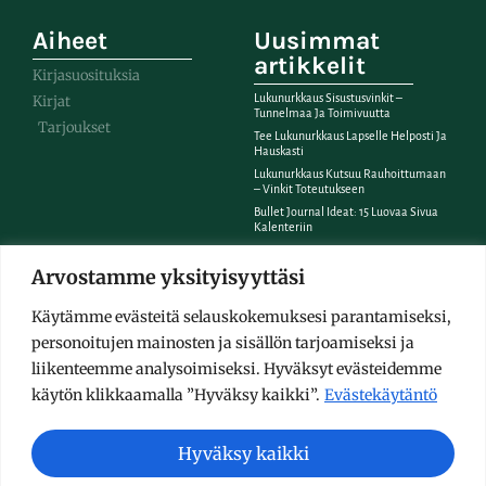
Aiheet
Uusimmat
artikkelit
Kirjasuosituksia
Lukunurkkaus Sisustusvinkit –
Kirjat
Tunnelmaa Ja Toimivuutta
Tarjoukset
Tee Lukunurkkaus Lapselle Helposti Ja
Hauskasti
Lukunurkkaus Kutsuu Rauhoittumaan
– Vinkit Toteutukseen
Bullet Journal Ideat: 15 Luovaa Sivua
Kalenteriin
Arvostamme yksityisyyttäsi
© SHINYBOOK.FI 2026 - KAIKKI OIKEUDET PIDÄTETÄÄN
Käytämme evästeitä selauskokemuksesi parantamiseksi,
personoitujen mainosten ja sisällön tarjoamiseksi ja
liikenteemme analysoimiseksi. Hyväksyt evästeidemme
käytön klikkaamalla ”Hyväksy kaikki”.
Evästekäytäntö
Hyväksy kaikki