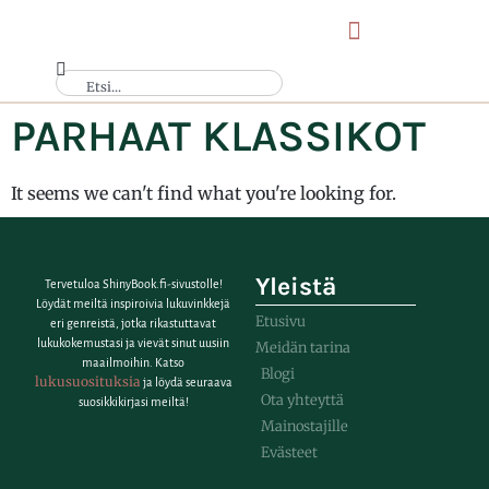
PARHAAT KLASSIKOT
It seems we can't find what you're looking for.
Yleistä
Tervetuloa ShinyBook.fi-sivustolle!
Löydät meiltä inspiroivia lukuvinkkejä
Etusivu
eri genreistä, jotka rikastuttavat
lukukokemustasi ja vievät sinut uusiin
Meidän tarina
maailmoihin. Katso
Blogi
lukusuosituksia
ja löydä seuraava
Ota yhteyttä
suosikkikirjasi meiltä!
Mainostajille
Evästeet