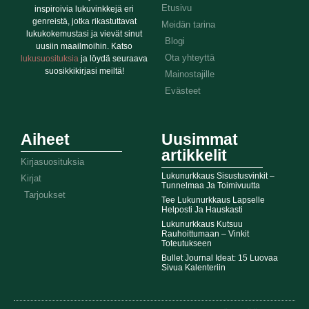
Etusivu
inspiroivia lukuvinkkejä eri
genreistä, jotka rikastuttavat
Meidän tarina
lukukokemustasi ja vievät sinut
Blogi
uusiin maailmoihin. Katso
Ota yhteyttä
lukusuosituksia
ja löydä seuraava
suosikkikirjasi meiltä!
Mainostajille
Evästeet
Aiheet
Uusimmat
artikkelit
Kirjasuosituksia
Lukunurkkaus Sisustusvinkit –
Kirjat
Tunnelmaa Ja Toimivuutta
Tarjoukset
Tee Lukunurkkaus Lapselle
Helposti Ja Hauskasti
Lukunurkkaus Kutsuu
Rauhoittumaan – Vinkit
Toteutukseen
Bullet Journal Ideat: 15 Luovaa
Sivua Kalenteriin