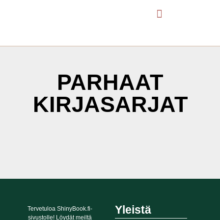
PARHAAT
KIRJASARJAT
It seems we can't find what you're looking for.
Yleistä
Tervetuloa ShinyBook.fi-
sivustolle! Löydät meiltä