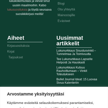
lukukokemustasi ja vievät sinut
Blogi
uusiin maailmoihin. Katso
Ota yhteyttä
lukusuosituksia
ja löydä seuraava
suosikkikirjasi meiltä!
Mainostajille
Evästeet
Aiheet
Uusimmat
artikkelit
Kirjasuosituksia
Lukunurkkaus Sisustusvinkit –
Kirjat
Tunnelmaa Ja Toimivuutta
Tarjoukset
Tee Lukunurkkaus Lapselle
Helposti Ja Hauskasti
Lukunurkkaus Kutsuu
Rauhoittumaan – Vinkit
Toteutukseen
Bullet Journal Ideat: 15 Luovaa
Sivua Kalenteriin
Arvostamme yksityisyyttäsi
© SHINYBOOK.FI 2026 - KAIKKI OIKEUDET PIDÄTETÄÄN
Käytämme evästeitä selauskokemuksesi parantamiseksi,