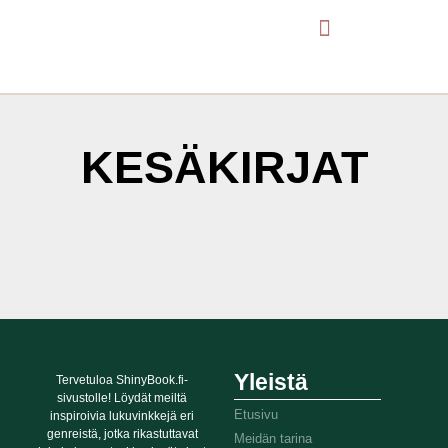
KESÄKIRJAT
It seems we can't find what you're looking for.
Yleistä
Tervetuloa ShinyBook.fi-
sivustolle! Löydät meiltä
Etusivu
inspiroivia lukuvinkkejä eri
genreistä, jotka rikastuttavat
Meidän tarina