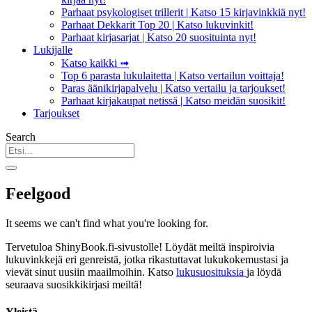
Parhaat psykologiset trillerit | Katso 15 kirjavinkkiä nyt!
Parhaat Dekkarit Top 20 | Katso lukuvinkit!
Parhaat kirjasarjat | Katso 20 suosituinta nyt!
Lukijalle
Katso kaikki ➟
Top 6 parasta lukulaitetta | Katso vertailun voittaja!
Paras äänikirjapalvelu | Katso vertailu ja tarjoukset!
Parhaat kirjakaupat netissä | Katso meidän suosikit!
Tarjoukset
Search
Feelgood
It seems we can't find what you're looking for.
Tervetuloa ShinyBook.fi-sivustolle! Löydät meiltä inspiroivia
lukuvinkkejä eri genreistä, jotka rikastuttavat lukukokemustasi ja
vievät sinut uusiin maailmoihin. Katso
lukusuosituksia
ja löydä
seuraava suosikkikirjasi meiltä!
Yleistä