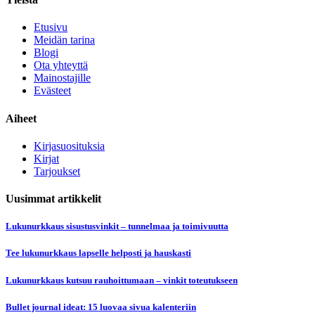
Etusivu
Meidän tarina
Blogi
Ota yhteyttä
Mainostajille
Evästeet
Aiheet
Kirjasuosituksia
Kirjat
Tarjoukset
Uusimmat artikkelit
Lukunurkkaus sisustusvinkit – tunnelmaa ja toimivuutta
Tee lukunurkkaus lapselle helposti ja hauskasti
Lukunurkkaus kutsuu rauhoittumaan – vinkit toteutukseen
Bullet journal ideat: 15 luovaa sivua kalenteriin