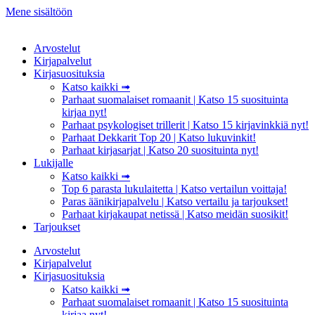
Mene sisältöön
Arvostelut
Kirjapalvelut
Kirjasuosituksia
Katso kaikki ➟
Parhaat suomalaiset romaanit | Katso 15 suosituinta
kirjaa nyt!
Parhaat psykologiset trillerit | Katso 15 kirjavinkkiä nyt!
Parhaat Dekkarit Top 20 | Katso lukuvinkit!
Parhaat kirjasarjat | Katso 20 suosituinta nyt!
Lukijalle
Katso kaikki ➟
Top 6 parasta lukulaitetta | Katso vertailun voittaja!
Paras äänikirjapalvelu | Katso vertailu ja tarjoukset!
Parhaat kirjakaupat netissä | Katso meidän suosikit!
Tarjoukset
Arvostelut
Kirjapalvelut
Kirjasuosituksia
Katso kaikki ➟
Parhaat suomalaiset romaanit | Katso 15 suosituinta
kirjaa nyt!