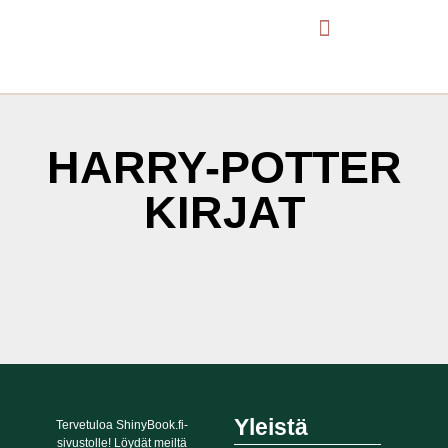
HARRY-POTTER
KIRJAT
It seems we can't find what you're looking for.
Yleistä
Tervetuloa ShinyBook.fi-
sivustolle! Löydät meiltä