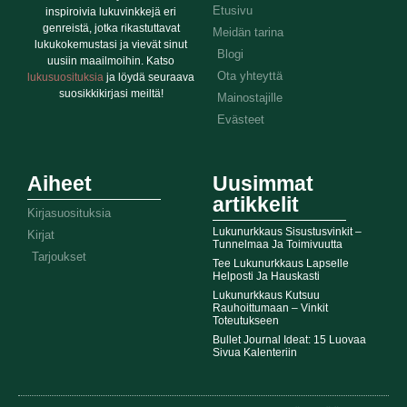
Etusivu
inspiroivia lukuvinkkejä eri
genreistä, jotka rikastuttavat
Meidän tarina
lukukokemustasi ja vievät sinut
Blogi
uusiin maailmoihin. Katso
Ota yhteyttä
lukusuosituksia
ja löydä seuraava
suosikkikirjasi meiltä!
Mainostajille
Evästeet
Aiheet
Uusimmat
artikkelit
Kirjasuosituksia
Lukunurkkaus Sisustusvinkit –
Kirjat
Tunnelmaa Ja Toimivuutta
Tarjoukset
Tee Lukunurkkaus Lapselle
Helposti Ja Hauskasti
Lukunurkkaus Kutsuu
Rauhoittumaan – Vinkit
Toteutukseen
Bullet Journal Ideat: 15 Luovaa
Sivua Kalenteriin