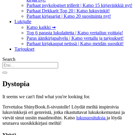
Parhaat psykologiset trillerit | Katso 15 kirjavinkkiä nyt!
Parhaat Dekkarit Top 20 | Katso lukuvinkit!
Parhaat kirjasarjat | Katso 20 suosituinta nyt!
Lukijalle
Katso kaikki ➟
Top 6 parasta lukulaitetta | Katso vertailun voittaja!
Paras äänikirjapalvelu | Katso vertailu ja tarjoukset!
Parhaat kirjakaupat netissä | Katso meidän suosikit!
Tarjoukset
Search
Dystopia
It seems we can't find what you're looking for.
Tervetuloa ShinyBook.fi-sivustolle! Löydät meiltä inspiroivia
lukuvinkkejä eri genreistä, jotka rikastuttavat lukukokemustasi ja
vievät sinut uusiin maailmoihin. Katso
lukusuosituksia
ja löydä
seuraava suosikkikirjasi meiltä!
Yleistä