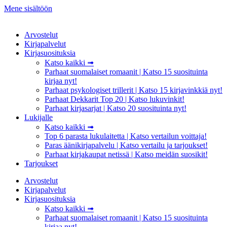
Mene sisältöön
Arvostelut
Kirjapalvelut
Kirjasuosituksia
Katso kaikki ➟
Parhaat suomalaiset romaanit | Katso 15 suosituinta
kirjaa nyt!
Parhaat psykologiset trillerit | Katso 15 kirjavinkkiä nyt!
Parhaat Dekkarit Top 20 | Katso lukuvinkit!
Parhaat kirjasarjat | Katso 20 suosituinta nyt!
Lukijalle
Katso kaikki ➟
Top 6 parasta lukulaitetta | Katso vertailun voittaja!
Paras äänikirjapalvelu | Katso vertailu ja tarjoukset!
Parhaat kirjakaupat netissä | Katso meidän suosikit!
Tarjoukset
Arvostelut
Kirjapalvelut
Kirjasuosituksia
Katso kaikki ➟
Parhaat suomalaiset romaanit | Katso 15 suosituinta
kirjaa nyt!