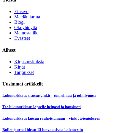
Etusivu
Meidän tarina
Blogi
Ota yhteyttä
Mainostajille
Evästeet
Aiheet
Kirjasuosituksia
Kirjat
Tarjoukset
Uusimmat artikkelit
Lukunurkkaus sisustusvinkit – tunnelmaa ja toimivuutta
Tee lukunurkkaus lapselle helposti ja hauskasti
Lukunurkkaus kutsuu rauhoittumaan – vinkit toteutukseen
Bullet journal ideat: 15 luovaa sivua kalenteriin