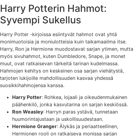
Harry Potterin Hahmot:
Syvempi Sukellus
Harry Potter -kirjoissa esiintyvät hahmot ovat yhtä
monimuotoisia ja moniulotteisia kuin taikamaailma itse.
Harry, Ron ja Hermione muodostavat sarjan ytimen, mutta
myös sivuhahmot, kuten Dumbledore, Snape, ja monet
muut, ovat ratkaisevan tärkeitä tarinan kudelmassa.
Hahmojen kehitys on keskeinen osa sarjan viehätystä,
tarjoten lukijoille mahdollisuuden kasvaa yhdessä
suosikkihahmojensa kanssa.
Harry Potter
: Rohkea, lojaali ja oikeudenmukainen
päähenkilö, jonka kasvutarina on sarjan keskiössä.
Ron Weasley
: Harryn paras ystävä, tunnetaan
huumorintajustaan ja uskollisuudestaan.
Hermione Granger
: Älykäs ja periaatteellinen,
Hermionen rooli on ratkaiseva monissa sarjan