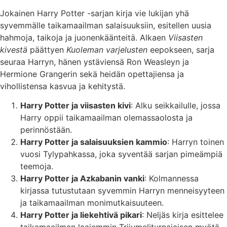
Jokainen Harry Potter -sarjan kirja vie lukijan yhä
syvemmälle taikamaailman salaisuuksiin, esitellen uusia
hahmoja, taikoja ja juonenkäänteitä. Alkaen
Viisasten
kivestä
päättyen
Kuoleman varjelusten
eepokseen, sarja
seuraa Harryn, hänen ystäviensä Ron Weasleyn ja
Hermione Grangerin sekä heidän opettajiensa ja
vihollistensa kasvua ja kehitystä.
Harry Potter ja viisasten kivi
: Alku seikkailulle, jossa
Harry oppii taikamaailman olemassaolosta ja
perinnöstään.
Harry Potter ja salaisuuksien kammio
: Harryn toinen
vuosi Tylypahkassa, joka syventää sarjan pimeämpiä
teemoja.
Harry Potter ja Azkabanin vanki
: Kolmannessa
kirjassa tutustutaan syvemmin Harryn menneisyyteen
ja taikamaailman monimutkaisuuteen.
Harry Potter ja liekehtivä pikari
: Neljäs kirja esittelee