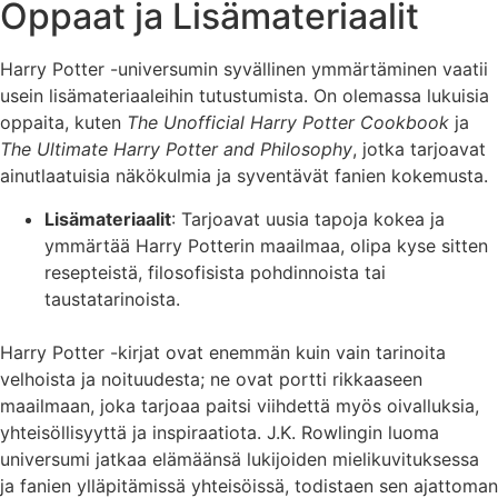
Oppaat ja Lisämateriaalit
Harry Potter -universumin syvällinen ymmärtäminen vaatii
usein lisämateriaaleihin tutustumista. On olemassa lukuisia
oppaita, kuten
The Unofficial Harry Potter Cookbook
ja
The Ultimate Harry Potter and Philosophy
, jotka tarjoavat
ainutlaatuisia näkökulmia ja syventävät fanien kokemusta.
Lisämateriaalit
: Tarjoavat uusia tapoja kokea ja
ymmärtää Harry Potterin maailmaa, olipa kyse sitten
resepteistä, filosofisista pohdinnoista tai
taustatarinoista.
Harry Potter -kirjat ovat enemmän kuin vain tarinoita
velhoista ja noituudesta; ne ovat portti rikkaaseen
maailmaan, joka tarjoaa paitsi viihdettä myös oivalluksia,
yhteisöllisyyttä ja inspiraatiota. J.K. Rowlingin luoma
universumi jatkaa elämäänsä lukijoiden mielikuvituksessa
ja fanien ylläpitämissä yhteisöissä, todistaen sen ajattoman