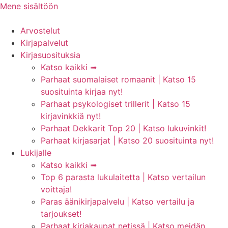
Mene sisältöön
Arvostelut
Kirjapalvelut
Kirjasuosituksia
Katso kaikki ➟
Parhaat suomalaiset romaanit | Katso 15
suosituinta kirjaa nyt!
Parhaat psykologiset trillerit | Katso 15
kirjavinkkiä nyt!
Parhaat Dekkarit Top 20 | Katso lukuvinkit!
Parhaat kirjasarjat | Katso 20 suosituinta nyt!
Lukijalle
Katso kaikki ➟
Top 6 parasta lukulaitetta | Katso vertailun
voittaja!
Paras äänikirjapalvelu | Katso vertailu ja
tarjoukset!
Parhaat kirjakaupat netissä | Katso meidän