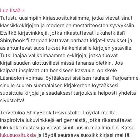
Lue lisää »
Tutustu uusimpiin kirjasuosituksiimme, jotka vievät sinut
klassikkokirjojen ja modernien mestariteosten syvyyksiin.
Etsitkö kirjavinkkejä, jotka rikastuttavat lukuhetkiäsi?
Shinybook.fi tarjoaa kattavat parhaat kirjat-listaukset ja
asiantuntevat suositukset kaikenlaisille kirjojen ystäville.
Tutki laajaa valikoimaamme e-kirjoja, jotka tuovat
kirjallisuuden ulottuvillesi missä tahansa oletkin. Jos
kaipaat inspiraatiota henkiseen kasvuun, opiskele
Läsnäolon voimaa löytääksesi sisäisen rauhasi. Tarjoamme
sinulle suuren suomalaisen kirjakerhon löytääksesi
suosittuja kirjoja ja saadaksesi tarjouksia helposti yhdeltä
sivustolta!
Tervetuloa ShinyBook.fi-sivustolle! Löydät meiltä
inspiroivia lukuvinkkejä eri genreistä, jotka rikastuttavat
lukukokemustasi ja vievät sinut uusiin maailmoihin. Katso
lukusuosituksia
ja löydä seuraava suosikkikirjasi meiltä!