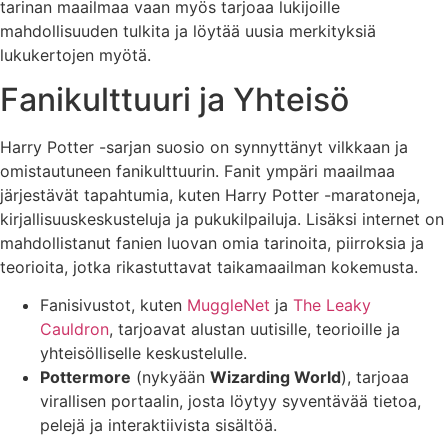
tarinan maailmaa vaan myös tarjoaa lukijoille
mahdollisuuden tulkita ja löytää uusia merkityksiä
lukukertojen myötä.
Fanikulttuuri ja Yhteisö
Harry Potter -sarjan suosio on synnyttänyt vilkkaan ja
omistautuneen fanikulttuurin. Fanit ympäri maailmaa
järjestävät tapahtumia, kuten Harry Potter -maratoneja,
kirjallisuuskeskusteluja ja pukukilpailuja. Lisäksi internet on
mahdollistanut fanien luovan omia tarinoita, piirroksia ja
teorioita, jotka rikastuttavat taikamaailman kokemusta.
Fanisivustot, kuten
MuggleNet
ja
The Leaky
Cauldron
, tarjoavat alustan uutisille, teorioille ja
yhteisölliselle keskustelulle.
Pottermore
(nykyään
Wizarding World
), tarjoaa
virallisen portaalin, josta löytyy syventävää tietoa,
pelejä ja interaktiivista sisältöä.