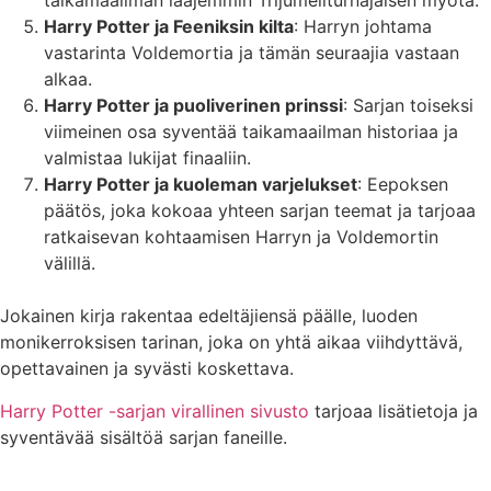
taikamaailman laajemmin Trijumeliturnajaisen myötä.
Harry Potter ja Feeniksin kilta
: Harryn johtama
vastarinta Voldemortia ja tämän seuraajia vastaan
alkaa.
Harry Potter ja puoliverinen prinssi
: Sarjan toiseksi
viimeinen osa syventää taikamaailman historiaa ja
valmistaa lukijat finaaliin.
Harry Potter ja kuoleman varjelukset
: Eepoksen
päätös, joka kokoaa yhteen sarjan teemat ja tarjoaa
ratkaisevan kohtaamisen Harryn ja Voldemortin
välillä.
Jokainen kirja rakentaa edeltäjiensä päälle, luoden
monikerroksisen tarinan, joka on yhtä aikaa viihdyttävä,
opettavainen ja syvästi koskettava.
Harry Potter -sarjan virallinen sivusto
tarjoaa lisätietoja ja
syventävää sisältöä sarjan faneille.