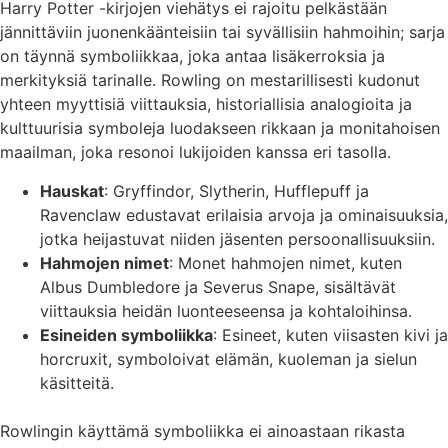
Harry Potter -kirjojen viehätys ei rajoitu pelkästään
jännittäviin juonenkäänteisiin tai syvällisiin hahmoihin; sarja
on täynnä symboliikkaa, joka antaa lisäkerroksia ja
merkityksiä tarinalle. Rowling on mestarillisesti kudonut
yhteen myyttisiä viittauksia, historiallisia analogioita ja
kulttuurisia symboleja luodakseen rikkaan ja monitahoisen
maailman, joka resonoi lukijoiden kanssa eri tasolla.
Hauskat
: Gryffindor, Slytherin, Hufflepuff ja
Ravenclaw edustavat erilaisia arvoja ja ominaisuuksia,
jotka heijastuvat niiden jäsenten persoonallisuuksiin.
Hahmojen nimet
: Monet hahmojen nimet, kuten
Albus Dumbledore ja Severus Snape, sisältävät
viittauksia heidän luonteeseensa ja kohtaloihinsa.
Esineiden symboliikka
: Esineet, kuten viisasten kivi ja
horcruxit, symboloivat elämän, kuoleman ja sielun
käsitteitä.
Rowlingin käyttämä symboliikka ei ainoastaan rikasta