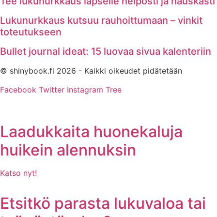
Tee lukunurkkaus lapselle helposti ja hauskasti
Lukunurkkaus kutsuu rauhoittumaan – vinkit
toteutukseen
Bullet journal ideat: 15 luovaa sivua kalenteriin
© shinybook.fi 2026 - Kaikki oikeudet pidätetään
Facebook
Twitter
Instagram
Tree
Laadukkaita huonekaluja
huikein alennuksin
Katso nyt!
Etsitkö parasta lukuvaloa tai