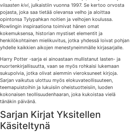
viisasten kivi
, julkaistiin vuonna 1997. Se kertoo orvosta
pojasta, joka saa tietää olevansa velho ja aloittaa
opintonsa Tylypahkan noitien ja velhojen koulussa.
Rowlingin inspiraationa toimivat hänen omat
kokemuksensa, historian mystiset elementit ja
henkilökohtainen mielikuvitus, jotka yhdessä loivat pohjan
yhdelle kaikkien aikojen menestyneimmälle kirjasarjalle.
Harry Potter -sarja ei ainoastaan mullistanut lasten- ja
nuortenkirjallisuutta, vaan se myös rohkaisi lukemaan
sukupolvia, jotka olivat aiemmin vieroksuneet kirjoja.
Sarjan vaikutus ulottuu myös elokuvateollisuuteen,
teemapuistoihin ja lukuisiin oheistuotteisiin, luoden
kokonaisen teollisuudenhaaran, joka kukoistaa vielä
tänäkin päivänä.
Sarjan Kirjat Yksitellen
Käsiteltynä