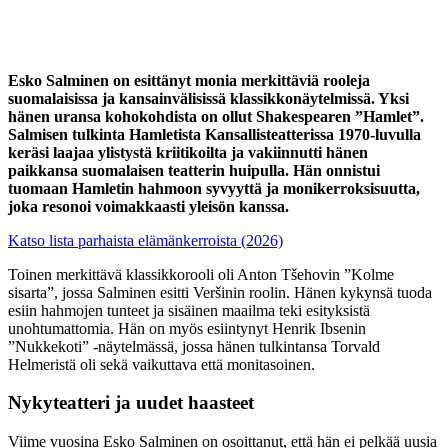
Esko Salminen on esittänyt monia merkittäviä rooleja
suomalaisissa ja kansainvälisissä klassikkonäytelmissä. Yksi
hänen uransa kohokohdista on ollut Shakespearen ”Hamlet”.
Salmisen tulkinta Hamletista Kansallisteatterissa 1970-luvulla
keräsi laajaa ylistystä kriitikoilta ja vakiinnutti hänen
paikkansa suomalaisen teatterin huipulla. Hän onnistui
tuomaan Hamletin hahmoon syvyyttä ja monikerroksisuutta,
joka resonoi voimakkaasti yleisön kanssa.
Katso lista parhaista elämänkerroista (2026)
Toinen merkittävä klassikkorooli oli Anton Tšehovin ”Kolme
sisarta”, jossa Salminen esitti Veršinin roolin. Hänen kykynsä tuoda
esiin hahmojen tunteet ja sisäinen maailma teki esityksistä
unohtumattomia. Hän on myös esiintynyt Henrik Ibsenin
”Nukkekoti” -näytelmässä, jossa hänen tulkintansa Torvald
Helmeristä oli sekä vaikuttava että monitasoinen.
Nykyteatteri ja uudet haasteet
Viime vuosina Esko Salminen on osoittanut, että hän ei pelkää uusia