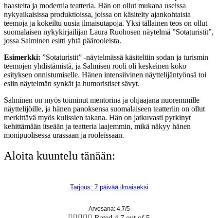
haasteita ja modernia teatteria. Hän on ollut mukana useissa
nykyaikaisissa produktioissa, joissa on käsitelty ajankohtaisia
teemoja ja kokeiltu uusia ilmaisutapoja. Yksi tällainen teos on ollut
suomalaisen nykykirjailijan Laura Ruohosen näytelmä ”Sotaturistit”,
jossa Salminen esitti yhtä päärooleista.
Esimerkki:
”Sotaturistit” -näytelmässä käsiteltiin sodan ja turismin
teemojen yhdistämistä, ja Salmisen rooli oli keskeinen koko
esityksen onnistumiselle. Hänen intensiivinen näyttelijäntyönsä toi
esiin näytelmän synkät ja humoristiset sävyt.
Salminen on myös toiminut mentorina ja ohjaajana nuoremmille
näyttelijöille, ja hänen panoksensa suomalaiseen teatteriin on ollut
merkittävä myös kulissien takana. Hän on jatkuvasti pyrkinyt
kehittämään itseään ja teatteria laajemmin, mikä näkyy hänen
monipuolisessa urassaan ja rooleissaan.
Aloita kuuntelu tänään:
Tarjous: 7 päivää ilmaiseksi
Arvosana: 4.7/5





Rated 4.7 out of 5