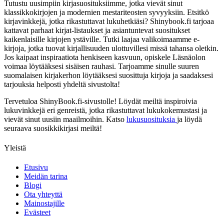
Tutustu uusimpiin kirjasuosituksiimme, jotka vievät sinut
klassikkokirjojen ja modernien mestariteosten syvyyksiin. Etsitkö
kirjavinkkejä, jotka rikastuttavat lukuhetkiäsi? Shinybook.fi tarjoaa
kattavat parhaat kirjat-listaukset ja asiantuntevat suositukset
kaikenlaisille kirjojen ystäville. Tutki laajaa valikoimaamme e-
kirjoja, jotka tuovat kirjallisuuden ulottuvillesi missä tahansa oletkin.
Jos kaipaat inspiraatiota henkiseen kasvuun, opiskele Läsnäolon
voimaa löytääksesi sisäisen rauhasi. Tarjoamme sinulle suuren
suomalaisen kirjakerhon löytääksesi suosittuja kirjoja ja saadaksesi
tarjouksia helposti yhdeltä sivustolta!
Tervetuloa ShinyBook.fi-sivustolle! Löydät meiltä inspiroivia
lukuvinkkejä eri genreistä, jotka rikastuttavat lukukokemustasi ja
vievät sinut uusiin maailmoihin. Katso
lukusuosituksia
ja löydä
seuraava suosikkikirjasi meiltä!
Yleistä
Etusivu
Meidän tarina
Blogi
Ota yhteyttä
Mainostajille
Evästeet