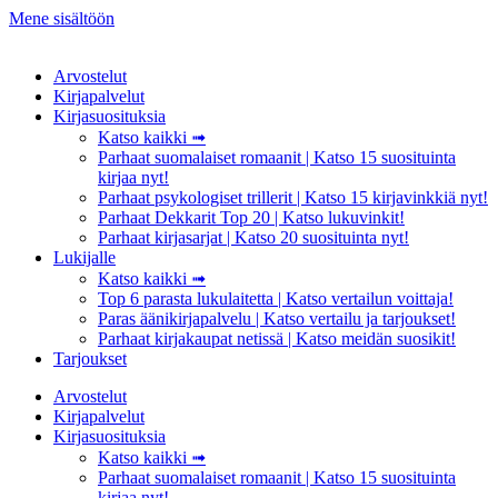
Mene sisältöön
Arvostelut
Kirjapalvelut
Kirjasuosituksia
Katso kaikki ➟
Parhaat suomalaiset romaanit | Katso 15 suosituinta
kirjaa nyt!
Parhaat psykologiset trillerit | Katso 15 kirjavinkkiä nyt!
Parhaat Dekkarit Top 20 | Katso lukuvinkit!
Parhaat kirjasarjat | Katso 20 suosituinta nyt!
Lukijalle
Katso kaikki ➟
Top 6 parasta lukulaitetta | Katso vertailun voittaja!
Paras äänikirjapalvelu | Katso vertailu ja tarjoukset!
Parhaat kirjakaupat netissä | Katso meidän suosikit!
Tarjoukset
Arvostelut
Kirjapalvelut
Kirjasuosituksia
Katso kaikki ➟
Parhaat suomalaiset romaanit | Katso 15 suosituinta
kirjaa nyt!