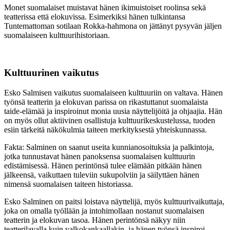
Monet suomalaiset muistavat hänen ikimuistoiset roolinsa sekä
teatterissa että elokuvissa. Esimerkiksi hänen tulkintansa
Tuntemattoman sotilaan Rokka-hahmona on jättänyt pysyvän jäljen
suomalaiseen kulttuurihistoriaan.
Kulttuurinen vaikutus
Esko Salmisen vaikutus suomalaiseen kulttuuriin on valtava. Hänen
työnsä teatterin ja elokuvan parissa on rikastuttanut suomalaista
taide-elämää ja inspiroinut monia uusia näyttelijöitä ja ohjaajia. Hän
on myös ollut aktiivinen osallistuja kulttuurikeskustelussa, tuoden
esiin tärkeitä näkökulmia taiteen merkityksestä yhteiskunnassa.
Fakta: Salminen on saanut useita kunnianosoituksia ja palkintoja,
jotka tunnustavat hänen panoksensa suomalaisen kulttuurin
edistämisessä. Hänen perintönsä tulee elämään pitkään hänen
jälkeensä, vaikuttaen tuleviin sukupolviin ja säilyttäen hänen
nimensä suomalaisen taiteen historiassa.
Esko Salminen on paitsi loistava näyttelijä, myös kulttuurivaikuttaja,
joka on omalla työllään ja intohimollaan nostanut suomalaisen
teatterin ja elokuvan tasoa. Hänen perintönsä näkyy niin
teatterilavalla kuin valkokankaallakin, ja hänen työnsä inspiroi