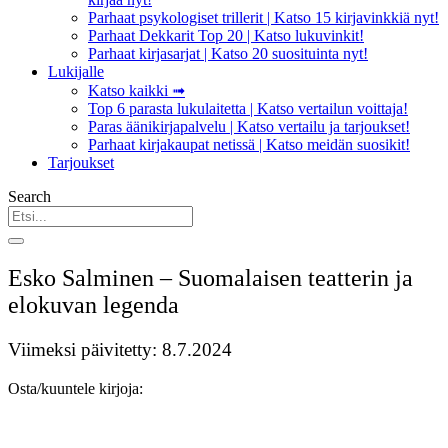
Parhaat psykologiset trillerit | Katso 15 kirjavinkkiä nyt!
Parhaat Dekkarit Top 20 | Katso lukuvinkit!
Parhaat kirjasarjat | Katso 20 suosituinta nyt!
Lukijalle
Katso kaikki ➟
Top 6 parasta lukulaitetta | Katso vertailun voittaja!
Paras äänikirjapalvelu | Katso vertailu ja tarjoukset!
Parhaat kirjakaupat netissä | Katso meidän suosikit!
Tarjoukset
Search
Esko Salminen – Suomalaisen teatterin ja
elokuvan legenda
Viimeksi päivitetty: 8.7.2024
Osta/kuuntele kirjoja: