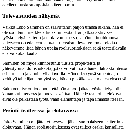
edelleen uusia sukupolvia taiteen pariin.
Tulevaisuuden näkymät
Vaikka Esko Salminen on saavuttanut paljon uransa aikana, hän ei
ole osoittanut merkkejä hidastumisesta. Hän jatkaa aktiivisesti
työskentelyä teatterin ja elokuvan parissa, ja hänen intohimonsa
taiteeseen on edelleen vahva. Tulevaisuudessa voimme odottaa
näkevämme lisää hänen upeita roolisuorituksiaan sekä teatterilavalla
että valkokankaalla.
Salminen on myös kiinnostunut uusista projekteista ja
yhteistyömahdollisuuksista, jotka voivat tuoda hänen lahjakkuutensa
esiin uusilla ja jännittävillä tavoilla. Hänen kykynsä sopeutua ja
kehittyä taiteilijana on yksi syy hänen pitkäikäiseen menestykseensä.
Salminen itse on todennut, että hän aikoo jatkaa työskentelyä niin
kauan kuin terveys ja innostus sallivat. Hänelle teatteri ja elokuva
eivät ole pelkästään työtä, vaan elämäntapa ja tapa ilmaista itseään.
Perintö teatterissa ja elokuvassa
Esko Salminen on jättänyt pysyvän jäljen suomalaiseen teatteriin ja
elokuvaan. Hänen roolisuorituksensa ovat tulleet osaksi kansallista