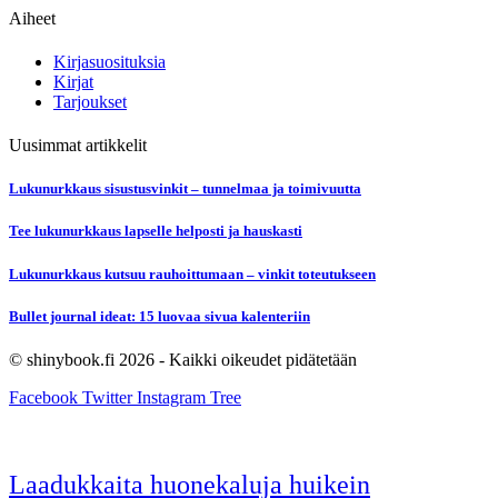
Aiheet
Kirjasuosituksia
Kirjat
Tarjoukset
Uusimmat artikkelit
Lukunurkkaus sisustusvinkit – tunnelmaa ja toimivuutta
Tee lukunurkkaus lapselle helposti ja hauskasti
Lukunurkkaus kutsuu rauhoittumaan – vinkit toteutukseen
Bullet journal ideat: 15 luovaa sivua kalenteriin
© shinybook.fi 2026 - Kaikki oikeudet pidätetään
Facebook
Twitter
Instagram
Tree
Laadukkaita huonekaluja huikein