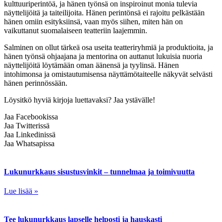
kulttuuriperintöä, ja hänen työnsä on inspiroinut monia tulevia
näyttelijöitä ja taiteilijoita. Hänen perintönsä ei rajoitu pelkästään
hänen omiin esityksiinsä, vaan myös siihen, miten hän on
vaikuttanut suomalaiseen teatteriin laajemmin.
Salminen on ollut tärkeä osa useita teatteriryhmiä ja produktioita, ja
hänen työnsä ohjaajana ja mentorina on auttanut lukuisia nuoria
näyttelijöitä löytämään oman äänensä ja tyylinsä. Hänen
intohimonsa ja omistautumisensa näyttämötaiteelle näkyvät selvästi
hänen perinnössään.
Löysitkö hyviä kirjoja luettavaksi? Jaa ystävälle!
Jaa Facebookissa
Jaa Twitterissä
Jaa Linkedinissä
Jaa Whatsapissa
Lukunurkkaus sisustusvinkit – tunnelmaa ja toimivuutta
Lue lisää »
Tee lukunurkkaus lapselle helposti ja hauskasti