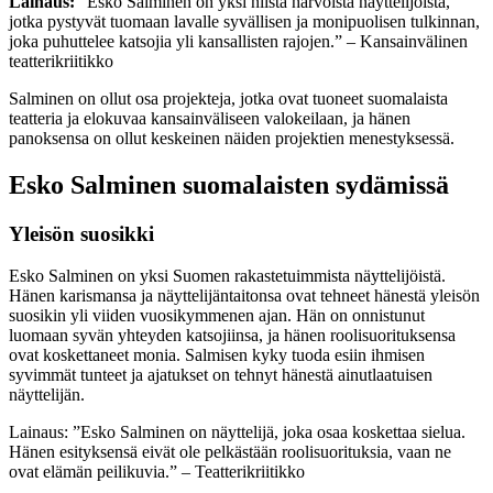
Lainaus:
”Esko Salminen on yksi niistä harvoista näyttelijöistä,
jotka pystyvät tuomaan lavalle syvällisen ja monipuolisen tulkinnan,
joka puhuttelee katsojia yli kansallisten rajojen.” – Kansainvälinen
teatterikriitikko
Salminen on ollut osa projekteja, jotka ovat tuoneet suomalaista
teatteria ja elokuvaa kansainväliseen valokeilaan, ja hänen
panoksensa on ollut keskeinen näiden projektien menestyksessä.
Esko Salminen suomalaisten sydämissä
Yleisön suosikki
Esko Salminen on yksi Suomen rakastetuimmista näyttelijöistä.
Hänen karismansa ja näyttelijäntaitonsa ovat tehneet hänestä yleisön
suosikin yli viiden vuosikymmenen ajan. Hän on onnistunut
luomaan syvän yhteyden katsojiinsa, ja hänen roolisuorituksensa
ovat koskettaneet monia. Salmisen kyky tuoda esiin ihmisen
syvimmät tunteet ja ajatukset on tehnyt hänestä ainutlaatuisen
näyttelijän.
Lainaus: ”Esko Salminen on näyttelijä, joka osaa koskettaa sielua.
Hänen esityksensä eivät ole pelkästään roolisuorituksia, vaan ne
ovat elämän peilikuvia.” – Teatterikriitikko