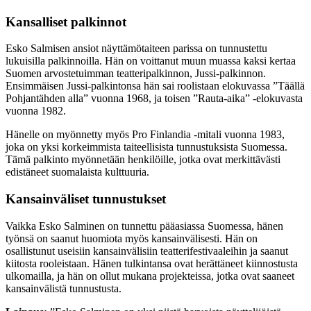
Kansalliset palkinnot
Esko Salmisen ansiot näyttämötaiteen parissa on tunnustettu
lukuisilla palkinnoilla. Hän on voittanut muun muassa kaksi kertaa
Suomen arvostetuimman teatteripalkinnon, Jussi-palkinnon.
Ensimmäisen Jussi-palkintonsa hän sai roolistaan elokuvassa ”Täällä
Pohjantähden alla” vuonna 1968, ja toisen ”Rauta-aika” -elokuvasta
vuonna 1982.
Hänelle on myönnetty myös Pro Finlandia -mitali vuonna 1983,
joka on yksi korkeimmista taiteellisista tunnustuksista Suomessa.
Tämä palkinto myönnetään henkilöille, jotka ovat merkittävästi
edistäneet suomalaista kulttuuria.
Kansainväliset tunnustukset
Vaikka Esko Salminen on tunnettu pääasiassa Suomessa, hänen
työnsä on saanut huomiota myös kansainvälisesti. Hän on
osallistunut useisiin kansainvälisiin teatterifestivaaleihin ja saanut
kiitosta rooleistaan. Hänen tulkintansa ovat herättäneet kiinnostusta
ulkomailla, ja hän on ollut mukana projekteissa, jotka ovat saaneet
kansainvälistä tunnustusta.